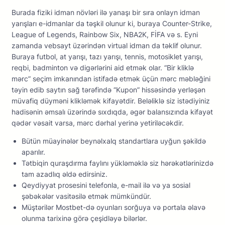
Burada fiziki idman növləri ilə yanaşı bir sıra onlayn idman
yarışları e-idmanlar da təşkil olunur ki, buraya Counter-Strike,
League of Legends, Rainbow Six, NBA2K, FİFA və s. Eyni
zamanda vebsayt üzərindən virtual idman da təklif olunur.
Buraya futbol, at yarışı, tazı yarışı, tennis, motosiklet yarışı,
reqbi, badminton və digərlərini aid etmək olar. “Bir kliklə
mərc” seçim imkanından istifadə etmək üçün mərc məbləğini
təyin edib saytın sağ tərəfində “Kupon” hissəsində yerləşən
müvafiq düyməni klikləmək kifayətdir. Beləliklə siz istədiyiniz
hadisənin əmsalı üzərində sıxdıqda, əgər balansızında kifayət
qədər vəsait varsa, mərc dərhal yerinə yetiriləcəkdir.
Bütün müayinələr beynəlxalq standartlara uyğun şəkildə
aparılır.
Tətbiqin quraşdırma faylını yükləməklə siz hərəkətlərinizdə
tam azadlıq əldə edirsiniz.
Qeydiyyat prosesini telefonla, e-mail ilə və ya sosial
şəbəkələr vasitəsilə etmək mümkündür.
Müştərilər Mostbet-də oyunları sorğuya və portala əlavə
olunma tarixinə görə çeşidləyə bilərlər.