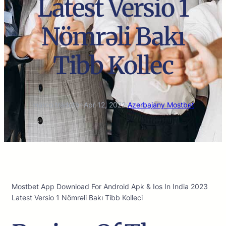
Latest Versio 1
Nömrəli Bakı
Tibb Kollec
marco.tradutor
·
Apr 12, 2022
·
Azerbajany Mostbet
Mostbet App Download For Android Apk & Ios In India 2023
Latest Versio 1 Nömrəli Bakı Tibb Kolleci