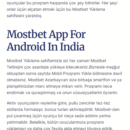
oyunçular bu proqram haqqında çox şey bilmirlər. Hər şeyi
onlar üçün əlçatan etmək üçün bu Mostbet Yükləmə
səhifəsini yaratdıq.
Mostbet App For
Android In India
Mostbet Yükləmə səhifəmizlə siz hər zaman Mostbet
Tətbiqini çox asanlıqla yükləyə biləcəksiniz.Bizneslə məşğul
olduqdan sonra saytda Mobil Proqramı Yüklə bölməsinə daxil
olmalısınız. Mostbet Azərbaycan sizə birbaşa smartfon və ya
planşetinizdən mərc etməyə imkan verir. Proqramı necə
endirmək və quraşdırmaq və onun xüsusiyyətlərini öyrənin.
Aktiv oyunçuların rəylərinə görə, pullu zəncirlər tez-tez
slotlarda formalaşır, bonus turları aktivləşdirilir. Mostbet-dən
pul çıxarmaq üçün oyunçu bir neçə sadə addımı yerinə
yetirməlidir. Beləliklə, bütün oxucularımıza proqramı
yükləməyi və daha çox fayda əldə etməyi tövsiyə edirik.