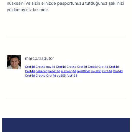
nüsxəsini və sizin əlinizdə pasportunuzu tutduğunuz şəklinizi
yükləməyiniz lazımdır.
marco.tradutor
Crot4d
Crot4d
pay4d
Crot4d
Crot4d
Crot4d
Crot4d
Crot4d
Crot4d
Crot4d
hebat4d
hebat4d
mahong4d
raja88bet
loyal88
Crot4d
Crot4d
Crot4d
Crot4d
Crot4d
ug505
fast138