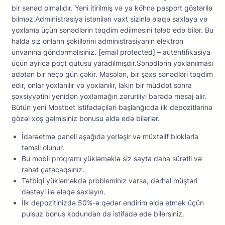
bir sənəd olmalıdır. Yəni itirilmiş və ya köhnə pasport göstərilə
bilməz.Administrasiya istənilən vaxt sizinlə əlaqə saxlaya və
yoxlama üçün sənədlərin təqdim edilməsini tələb edə bilər. Bu
halda siz onların şəkillərini administrasiyanın elektron
ünvanına göndərməlisiniz. [email protected] – autentifikasiya
üçün ayrıca poçt qutusu yaradılmışdır.Sənədlərin yoxlanılması
adətən bir neçə gün çəkir. Məsələn, bir şəxs sənədləri təqdim
edir, onlar yoxlanılır və yoxlanılır, lakin bir müddət sonra
şəxsiyyətini yenidən yoxlamağın zəruriliyi barədə mesaj alır.
Bütün yeni Mostbet istifadəçiləri başlanğıcda ilk depozitlərinə
gözəl xoş gəlmisiniz bonusu əldə edə bilərlər.
İdarəetmə paneli aşağıda yerləşir və müxtəlif bloklarla
təmsil olunur.
Bu mobil proqramı yükləməklə siz sayta daha sürətli və
rahat çatacaqsınız.
Tətbiqi yükləməkdə probleminiz varsa, dərhal müştəri
dəstəyi ilə əlaqə saxlayın.
İlk depozitinizdə 50%-ə qədər endirim əldə etmək üçün
pulsuz bonus kodundan da istifadə edə bilərsiniz.