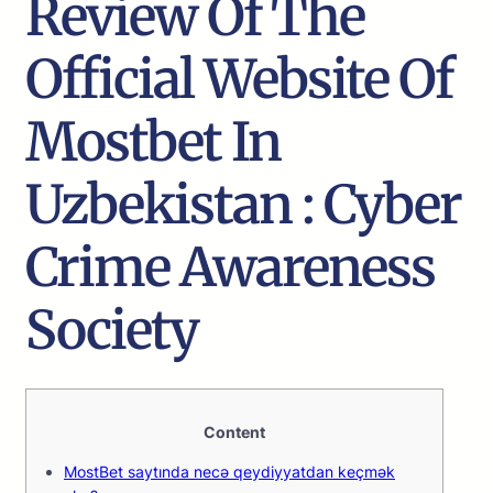
Review Of The
Official Website Of
Mostbet In
Uzbekistan : Cyber
Crime Awareness
Society
Content
MostBet saytında necə qeydiyyatdan keçmək