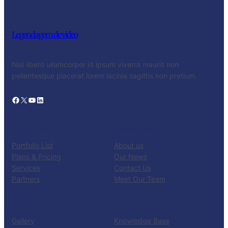
Legendagem de video
Nisl libero ullamcorper id ipsum viverra mauris non
pellentesque placerat lorem lacinia sagittis non pretium.
Facebook
X
YouTube
LinkedIn
PRODUCTS
COMPANY
Portfolio List
About us
Plans & Pricing
Our News
Services
Contact Us
Partners
Meet Our Team
RESOURCES
SUPPORT
Gallery
Knowledge Base