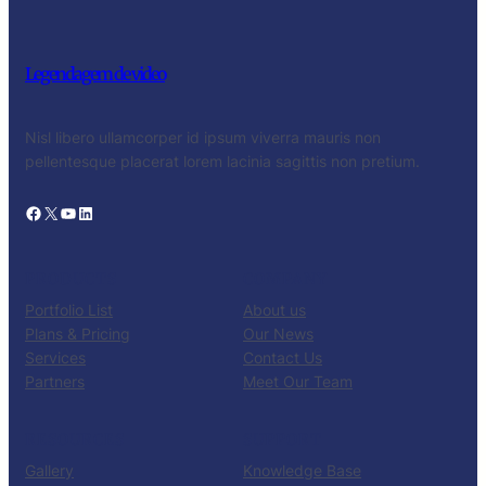
Legendagem de video
Nisl libero ullamcorper id ipsum viverra mauris non
pellentesque placerat lorem lacinia sagittis non pretium.
Facebook
X
YouTube
LinkedIn
PRODUCTS
COMPANY
Portfolio List
About us
Plans & Pricing
Our News
Services
Contact Us
Partners
Meet Our Team
RESOURCES
SUPPORT
Gallery
Knowledge Base