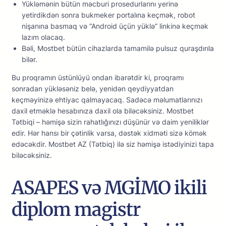
Yükləmənin bütün məcburi prosedurlarını yerinə
yetirdikdən sonra bukmeker portalına keçmək, robot
nişanına basmaq və “Android üçün yüklə” linkinə keçmək
lazım olacaq.
Bəli, Mostbet bütün cihazlarda tamamilə pulsuz quraşdırıla
bilər.
Bu proqramın üstünlüyü ondan ibarətdir ki, proqramı
sonradan yükləsəniz belə, yenidən qeydiyyatdan
keçməyinizə ehtiyac qalmayacaq. Sadəcə məlumatlarınızı
daxil etməklə hesabınıza daxil ola biləcəksiniz. Mostbet
Tətbiqi – həmişə sizin rahatlığınızı düşünür və daim yeniliklər
edir. Hər hansı bir çətinlik varsa, dəstək xidməti sizə kömək
edəcəkdir. Mostbet AZ (Tətbiq) ilə siz həmişə istədiyinizi tapa
biləcəksiniz.
ASAPES və MGİMO ikili
diplom magistr