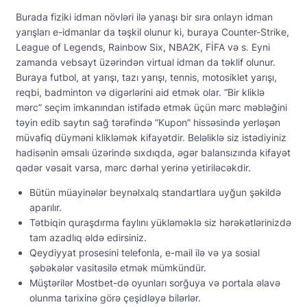
Burada fiziki idman növləri ilə yanaşı bir sıra onlayn idman
yarışları e-idmanlar da təşkil olunur ki, buraya Counter-Strike,
League of Legends, Rainbow Six, NBA2K, FİFA və s. Eyni
zamanda vebsayt üzərindən virtual idman da təklif olunur.
Buraya futbol, at yarışı, tazı yarışı, tennis, motosiklet yarışı,
reqbi, badminton və digərlərini aid etmək olar. “Bir kliklə
mərc” seçim imkanından istifadə etmək üçün mərc məbləğini
təyin edib saytın sağ tərəfində “Kupon” hissəsində yerləşən
müvafiq düyməni klikləmək kifayətdir. Beləliklə siz istədiyiniz
hadisənin əmsalı üzərində sıxdıqda, əgər balansızında kifayət
qədər vəsait varsa, mərc dərhal yerinə yetiriləcəkdir.
Bütün müayinələr beynəlxalq standartlara uyğun şəkildə
aparılır.
Tətbiqin quraşdırma faylını yükləməklə siz hərəkətlərinizdə
tam azadlıq əldə edirsiniz.
Qeydiyyat prosesini telefonla, e-mail ilə və ya sosial
şəbəkələr vasitəsilə etmək mümkündür.
Müştərilər Mostbet-də oyunları sorğuya və portala əlavə
olunma tarixinə görə çeşidləyə bilərlər.