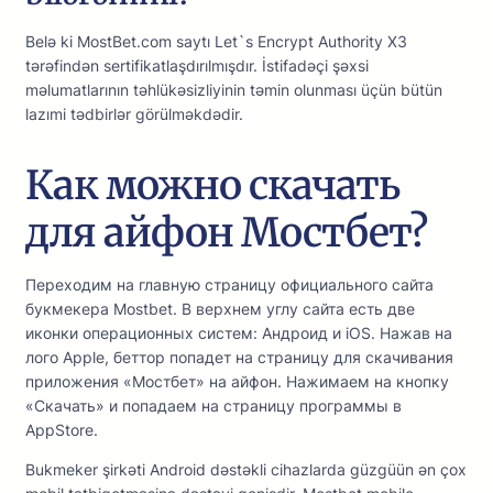
Belə ki MostBet.com saytı Let`s Encrypt Authority X3
tərəfindən sertifikatlaşdırılmışdır. İstifadəçi şəxsi
məlumatlarının təhlükəsizliyinin təmin olunması üçün bütün
lazımi tədbirlər görülməkdədir.
Как можно скачать
для айфон Мостбет?
Переходим на главную страницу официального сайта
букмекера Mostbet. В верхнем углу сайта есть две
иконки операционных систем: Андроид и iOS. Нажав на
лого Apple, беттор попадет на страницу для скачивания
приложения «Мостбет» на айфон. Нажимаем на кнопку
«Скачать» и попадаем на страницу программы в
AppStore.
Bukmeker şirkəti Android dəstəkli cihazlarda güzgüün ən çox