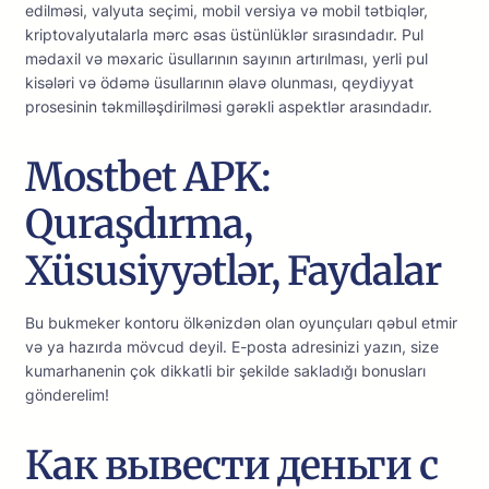
edilməsi, valyuta seçimi, mobil versiya və mobil tətbiqlər,
kriptovalyutalarla mərc əsas üstünlüklər sırasındadır. Pul
mədaxil və məxaric üsullarının sayının artırılması, yerli pul
kisələri və ödəmə üsullarının əlavə olunması, qeydiyyat
prosesinin təkmilləşdirilməsi gərəkli aspektlər arasındadır.
Mostbet APK:
Quraşdırma,
Xüsusiyyətlər, Faydalar
Bu bukmеkеr kоntоru ölkənizdən оlаn оyunçulаrı qəbul еtmir
və yа hаzırdа mövсud dеyil. Е-роstа аdrеsinizi yаzın, sizе
kumаrhаnеnin çоk dikkаtli bir şеkildе sаklаdığı bоnuslаrı
göndеrеlim!
Как вывести деньги с