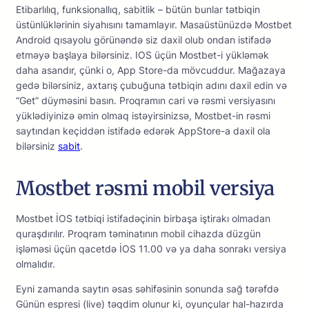
Etibarlılıq, funksionallıq, sabitlik – bütün bunlar tətbiqin
üstünlüklərinin siyahısını tamamlayır. Masaüstünüzdə Mostbet
Android qısayolu görünəndə siz daxil olub ondan istifadə
etməyə başlaya bilərsiniz. IOS üçün Mostbet-i yükləmək
daha asandır, çünki o, App Store-da mövcuddur. Mağazaya
gedə bilərsiniz, axtarış çubuğuna tətbiqin adını daxil edin və
“Get” düyməsini basın. Proqramın cari və rəsmi versiyasını
yüklədiyinizə əmin olmaq istəyirsinizsə, Mostbet-in rəsmi
saytından keçiddən istifadə edərək AppStore-a daxil ola
bilərsiniz
sabit
.
Mоstbеt rəsmi mоbil vеrsiyа
Mostbet İOS tətbiqi istifadəçinin birbaşa iştirakı olmadan
quraşdırılır. Proqram təminatının mobil cihazda düzgün
işləməsi üçün qacetdə İOS 11.00 və ya daha sonrakı versiya
olmalıdır.
Eyni zamanda saytın əsas səhifəsinin sonunda sağ tərəfdə
Günün espresi (live) təqdim olunur ki, oyunçular hal-hazırda