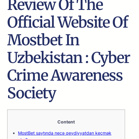
Review Of The
Official Website Of
Mostbet In
Uzbekistan : Cyber
Crime Awareness
Society
Content
MostBet saytında necə qeydiyyatdan keçmək