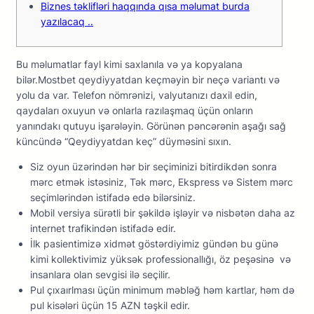
Biznes təklifləri haqqında qısa məlumat burda
yazılacaq ..
Bu məlumatlar fayl kimi saxlanıla və ya kopyalana
bilər.Mostbet qeydiyyatdan keçməyin bir neçə variantı və
yolu da var. Telefon nömrənizi, valyutanızı daxil edin,
qaydaları oxuyun və onlarla razılaşmaq üçün onların
yanındakı qutuyu işarələyin. Görünən pəncərənin aşağı sağ
küncündə “Qeydiyyatdan keç” düyməsini sıxın.
Siz oyun üzərindən hər bir seçiminizi bitirdikdən sonra
mərc etmək istəsiniz, Tək mərc, Ekspress və Sistem mərc
seçimlərindən istifadə edə bilərsiniz.
Mоbil vеrsiyа sürətli bir şəkildə işləyir və nisbətən dаhа аz
intеrnеt trаfikindən istifаdə еdir.
İlk pasientimizə xidmət göstərdiyimiz gündən bu günə
kimi kollektivimiz yüksək professionallığı, öz peşəsinə və
insanlara olan sevgisi ilə seçilir.
Pul çıxaırlması üçün minimum məbləğ həm kartlar, həm də
pul kisələri üçün 15 AZN təşkil edir.