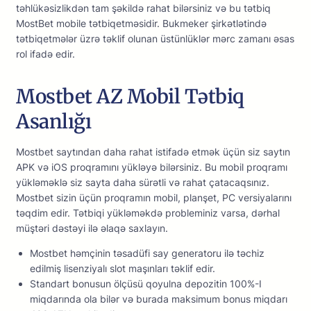
təhlükəsizlikdən tam şəkildə rahat bilərsiniz və bu tətbiq
MostBet mobile tətbiqetməsidir. Bukmeker şirkətlətində
tətbiqetmələr üzrə təklif olunan üstünlüklər mərc zamanı əsas
rol ifadə edir.
Mostbet AZ Mobil Tətbiq
Asanlığı
Mostbet saytından daha rahat istifadə etmək üçün siz saytın
APK və iOS proqramını yükləyə bilərsiniz. Bu mobil proqramı
yükləməklə siz sayta daha sürətli və rahat çatacaqsınız.
Mostbet sizin üçün proqramın mobil, planşet, PC versiyalarını
təqdim edir. Tətbiqi yükləməkdə probleminiz varsa, dərhal
müştəri dəstəyi ilə əlaqə saxlayın.
Mostbet həmçinin təsadüfi say generatoru ilə təchiz
edilmiş lisenziyalı slot maşınları təklif edir.
Standart bonusun ölçüsü qoyulna depozitin 100%-I
miqdarında ola bilər və burada maksimum bonus miqdarı