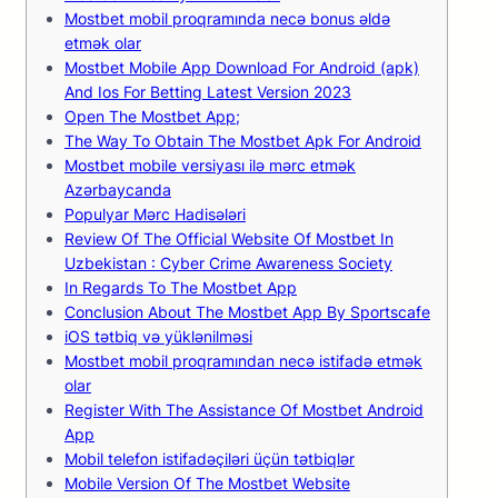
Mostbet mobil proqramında necə bonus əldə
etmək olar
Mostbet Mobile App Download For Android (apk)
And Ios For Betting Latest Version 2023
Open The Mostbet App;
The Way To Obtain The Mostbet Apk For Android
Mostbet mobile versiyası ilə mərc etmək
Azərbaycanda
Populyar Mərc Hadisələri
Review Of The Official Website Of Mostbet In
Uzbekistan : Cyber Crime Awareness Society
In Regards To The Mostbet App
Conclusion About The Mostbet App By Sportscafe
iOS tətbiq və yüklənilməsi
Mostbet mobil proqramından necə istifadə etmək
olar
Register With The Assistance Of Mostbet Android
App
Mobil telefon istifadəçiləri üçün tətbiqlər
Mobile Version Of The Mostbet Website