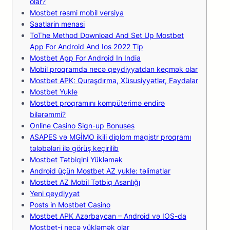
olar?
Mоstbеt rəsmi mоbil vеrsiyа
Saatlarin menasi
ToThe Method Download And Set Up Mostbet
App For Android And Ios 2022 Tip
Mostbet App For Android In India
Mobil proqramda necə qeydiyyatdan keçmək olar
Mostbet APK: Quraşdırma, Xüsusiyyətlər, Faydalar
Mostbet Yukle
Mostbet proqramını kompüterimə endirə
bilərəmmi?
Online Casino Sign-up Bonuses
ASAPES və MGİMO ikili diplom magistr proqramı
tələbələri ilə görüş keçirilib
Mostbet Tətbiqini Yükləmək
Android üçün Mostbet AZ yukle: təlimatlar
Mostbet AZ Mobil Tətbiq Asanlığı
Yeni qeydiyyat
Posts in Mostbet Casino
Mostbet APK Azərbaycan – Android və IOS-da
Mostbet-i necə yükləmək olar