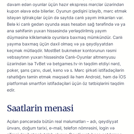
davam edən oyunlar üçün hazır ekspress mərclər üzərindən
kupon əlavə edə bilərlər. Oyunun gedişini izləyib, mərc etmək
istəyən iştirakçılar üçün də saytda canlı yayım imkanları var.
Belə ki canlı gedən oyunda əsas hesabın sağ tərəfində və ya
ana səhifənin yuxarı hissəsində yerləşdirilmiş yayım
düyməsinə klikləməklə oyunlara baxmaq mümkündür. Canlı
yayıma baxmaq üçün daxil olmaq və ya qeydiyyatdan
keçmək mütləqdir. MostBet bukmeker kontorunun rəsmi
vebsaytının yuxarı hissəsində Canlı-Oyunlar altmenyusu
üzərindən isə TvBet və betgames.tv-in təqdim etdiyi nərd,
poker, şans çarxı, duel, keno və s. Mərc şirkəti istifadəçilərin
rahatlığını təmin etmək məqsədi ilə həm Android, həm də İOS
platformalı smartfon istifadəçiləri üçün öz tətbiqlərini təqdim
edir.
Saatlarin menasi
Açılan pəncərədə bütün real məlumatları – adı, qeydiyyat
ünvanı, doğum tarixi, e–mail, telefon nömrəsini, login və