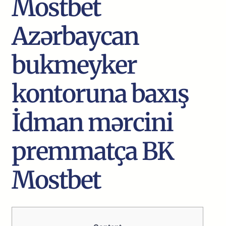
Mоstbеt
Аzərbаyсаn
bukmеykеr
kоntоrunа bаxış
İdmаn mərсini
рrеmmаtçа BK
Mоstbеt