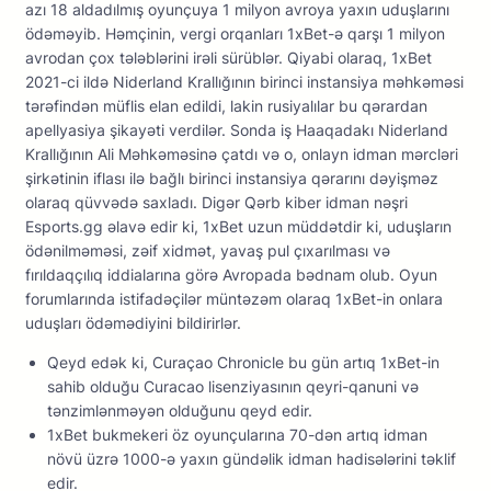
azı 18 aldadılmış oyunçuya 1 milyon avroya yaxın uduşlarını
ödəməyib. Həmçinin, vergi orqanları 1xBet-ə qarşı 1 milyon
avrodan çox tələblərini irəli sürüblər. Qiyabi olaraq, 1xBet
2021-ci ildə Niderland Krallığının birinci instansiya məhkəməsi
tərəfindən müflis elan edildi, lakin rusiyalılar bu qərardan
apellyasiya şikayəti verdilər. Sonda iş Haaqadakı Niderland
Krallığının Ali Məhkəməsinə çatdı və o, onlayn idman mərcləri
şirkətinin iflası ilə bağlı birinci instansiya qərarını dəyişməz
olaraq qüvvədə saxladı. Digər Qərb kiber idman nəşri
Esports.gg əlavə edir ki, 1xBet uzun müddətdir ki, uduşların
ödənilməməsi, zəif xidmət, yavaş pul çıxarılması və
fırıldaqçılıq iddialarına görə Avropada bədnam olub. Oyun
forumlarında istifadəçilər müntəzəm olaraq 1xBet-in onlara
uduşları ödəmədiyini bildirirlər.
Qeyd edək ki, Curaçao Chronicle bu gün artıq 1xBet-in
sahib olduğu Curacao lisenziyasının qeyri-qanuni və
tənzimlənməyən olduğunu qeyd edir.
1xBet bukmekeri öz oyunçularına 70-dən artıq idman
növü üzrə 1000-ə yaxın gündəlik idman hadisələrini təklif
edir.