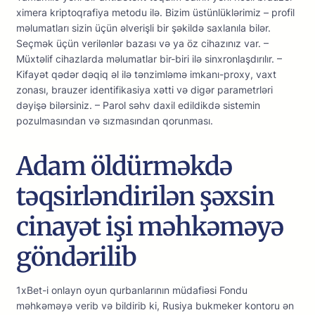
ximera kriptoqrafiya metodu ilə. Bizim üstünlüklərimiz – profil
məlumatları sizin üçün əlverişli bir şəkildə saxlanıla bilər.
Seçmək üçün verilənlər bazası və ya öz cihazınız var. –
Müxtəlif cihazlarda məlumatlar bir-biri ilə sinxronlaşdırılır. –
Kifayət qədər dəqiq əl ilə tənzimləmə imkanı-proxy, vaxt
zonası, brauzer identifikasiya xətti və digər parametrləri
dəyişə bilərsiniz. – Parol səhv daxil edildikdə sistemin
pozulmasından və sızmasından qorunması.
Adam öldürməkdə
təqsirləndirilən şəxsin
cinayət işi məhkəməyə
göndərilib
1xBet-i onlayn oyun qurbanlarının müdafiəsi Fondu
məhkəməyə verib və bildirib ki, Rusiya bukmeker kontoru ən