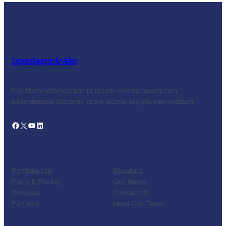
Legendagem de video
Nisl libero ullamcorper id ipsum viverra mauris non
pellentesque placerat lorem lacinia sagittis non pretium.
Facebook
X
YouTube
LinkedIn
PRODUCTS
COMPANY
Portfolio List
About us
Plans & Pricing
Our News
Services
Contact Us
Partners
Meet Our Team