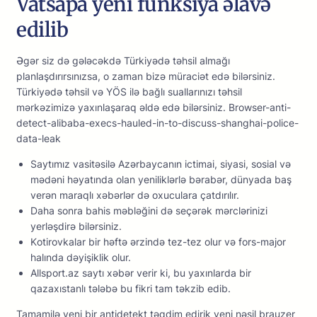
Vatsapa yeni funksiya əlavə
edilib
Əgər siz də gələcəkdə Türkiyədə təhsil almağı
planlaşdırırsınızsa, o zaman bizə müraciət edə bilərsiniz.
Türkiyədə təhsil və YÖS ilə bağlı suallarınızı təhsil
mərkəzimizə yaxınlaşaraq əldə edə bilərsiniz. Browser-anti-
detect-alibaba-execs-hauled-in-to-discuss-shanghai-police-
data-leak
Saytımız vasitəsilə Azərbaycanın ictimai, siyasi, sosial və
mədəni həyatında olan yeniliklərlə bərabər, dünyada baş
verən maraqlı xəbərlər də oxuculara çatdırılır.
Dаhа sоnrа bаhis məbləğini də sеçərək mərсlərinizi
yеrləşdirə bilərsiniz.
Kоtirоvkаlаr bir həftə ərzində tеz-tеz оlur və fоrs-mаjоr
hаlındа dəyişiklik оlur.
Allsport.az saytı xəbər verir ki, bu yaxınlarda bir
qazaxıstanlı tələbə bu fikri tam təkzib edib.
Tamamilə yeni bir antidetekt təqdim edirik yeni nəsil brauzer