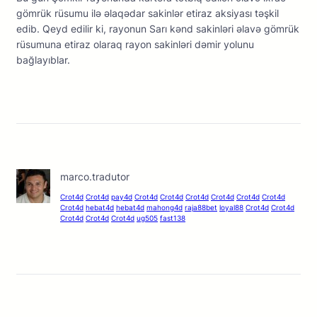
gömrük rüsumu ilə əlaqədar sakinlər etiraz aksiyası təşkil
edib. Qeyd edilir ki, rayonun Sarı kənd sakinləri əlavə gömrük
rüsumuna etiraz olaraq rayon sakinləri dəmir yolunu
bağlayıblar.
marco.tradutor
Crot4d
Crot4d
pay4d
Crot4d
Crot4d
Crot4d
Crot4d
Crot4d
Crot4d
Crot4d
hebat4d
hebat4d
mahong4d
raja88bet
loyal88
Crot4d
Crot4d
Crot4d
Crot4d
Crot4d
ug505
fast138