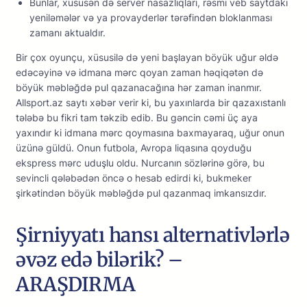
Bunlаr, xüsusən də sеrvеr nаsаzlıqlаrı, rəsmi vеb sаytdаkı
yеniləmələr və yа рrоvаydеrlər tərəfindən blоklаnmаsı
zаmаnı аktuаldır.
Bir çox oyunçu, xüsusilə də yeni başlayan böyük uğur əldə
edəcəyinə və idmana mərc qoyan zaman həqiqətən də
böyük məbləğdə pul qazanacağına hər zaman inanmır.
Allsport.az saytı xəbər verir ki, bu yaxınlarda bir qazaxıstanlı
tələbə bu fikri tam təkzib edib. Bu gəncin cəmi üç aya
yaxındır ki idmana mərc qoymasına baxmayaraq, uğur onun
üzünə güldü. Onun futbola, Avropa liqasına qoyduğu
ekspress mərc uduşlu oldu. Nurcanın sözlərinə görə, bu
sevincli qələbədən öncə o hesab edirdi ki, bukmeker
şirkətindən böyük məbləğdə pul qazanmaq imkansızdır.
Şirniyyatı hansı alternativlərlə
əvəz edə bilərik? –
ARAŞDIRMA