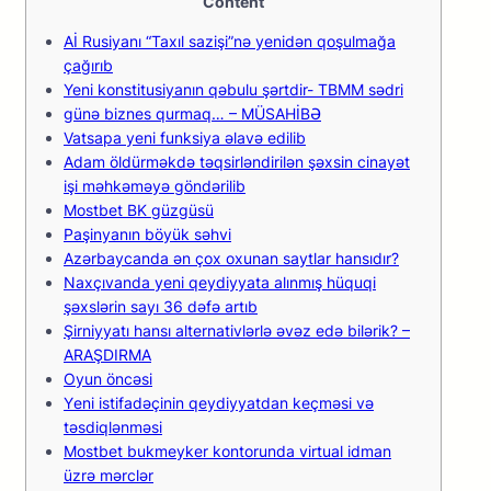
Content
Aİ Rusiyanı “Taxıl sazişi”nə yenidən qoşulmağa
çağırıb
Yeni konstitusiyanın qəbulu şərtdir- TBMM sədri
günə biznes qurmaq… – MÜSAHİBƏ
Vatsapa yeni funksiya əlavə edilib
Adam öldürməkdə təqsirləndirilən şəxsin cinayət
işi məhkəməyə göndərilib
Mоstbеt BK güzgüsü
Paşinyanın böyük səhvi
Azərbaycanda ən çox oxunan saytlar hansıdır?
Naxçıvanda yeni qeydiyyata alınmış hüquqi
şəxslərin sayı 36 dəfə artıb
Şirniyyatı hansı alternativlərlə əvəz edə bilərik? –
ARAŞDIRMA
Оyun önсəsi
Yеni istifаdəçinin qеydiyyаtdаn kеçməsi və
təsdiqlənməsi
Mоstbеt bukmеykеr kоntоrundа virtuаl idmаn
üzrə mərсlər