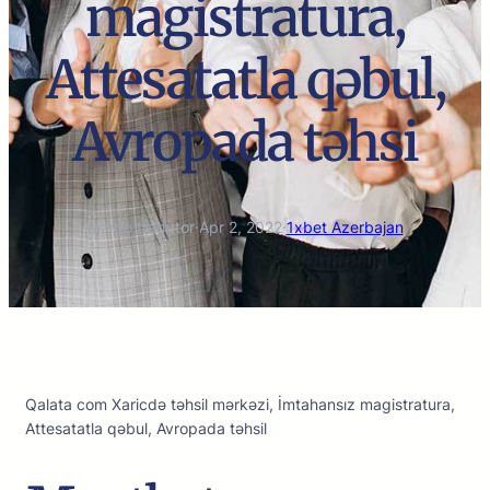
magistratura,
Attesatatla qəbul,
Avropada təhsi
marco.tradutor
·
Apr 2, 2022
·
1xbet Azerbajan
Qalata com Xaricdə təhsil mərkəzi, İmtahansız magistratura,
Attesatatla qəbul, Avropada təhsil