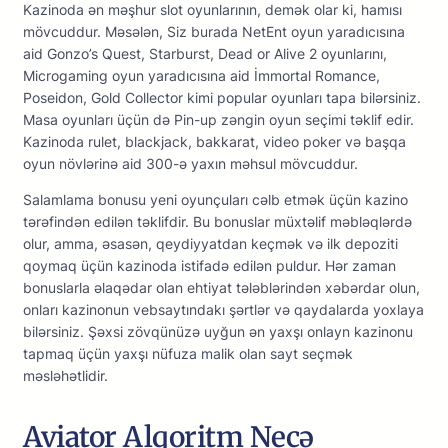
Kazinoda ən məşhur slot oyunlarının, demək olar ki, hamısı
mövcuddur. Məsələn, Siz burada NetEnt oyun yaradıcısına
aid Gonzo’s Quest, Starburst, Dead or Alive 2 oyunlarını,
Microgaming oyun yaradıcısına aid İmmortal Romance,
Poseidon, Gold Collector kimi popular oyunları tapa bilərsiniz.
Masa oyunları üçün də Pin-up zəngin oyun seçimi təklif edir.
Kazinoda rulet, blackjack, bakkarat, video poker və başqa
oyun növlərinə aid 300-ə yaxın məhsul mövcuddur.
Salamlama bonusu yeni oyunçuları cəlb etmək üçün kazino
tərəfindən edilən təklifdir. Bu bonuslar müxtəlif məbləqlərdə
olur, amma, əsasən, qeydiyyatdan keçmək və ilk depoziti
qoymaq üçün kazinoda istifadə edilən puldur. Hər zaman
bonuslarla əlaqədar olan ehtiyat tələblərindən xəbərdar olun,
onları kazinonun vebsaytındakı şərtlər və qaydalarda yoxlaya
bilərsiniz. Şəxsi zövqünüzə uyğun ən yaxşı onlayn kazinonu
tapmaq üçün yaxşı nüfuza malik olan sayt seçmək
məsləhətlidir.
Aviator Alqoritm Necə