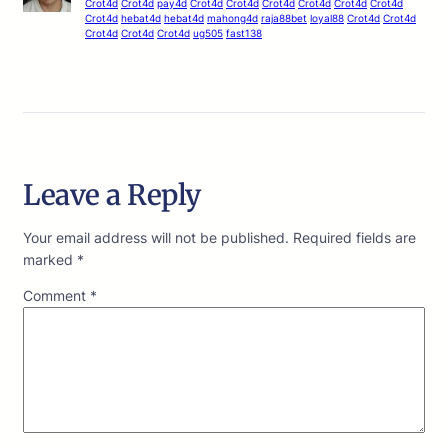
Crot4d
Crot4d
pay4d
Crot4d
Crot4d
Crot4d
Crot4d
Crot4d
Crot4d
Crot4d
hebat4d
hebat4d
mahong4d
raja88bet
loyal88
Crot4d
Crot4d
Crot4d
Crot4d
Crot4d
ug505
fast138
Leave a Reply
Your email address will not be published.
Required fields are
marked
*
Comment
*