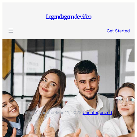
Skip
to
Legendagem de video
content
Get Started
marco.tradutor
·
Mar 11, 2022
·
Uncategorized