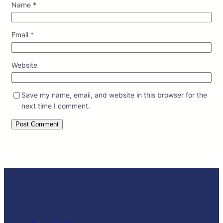
Name
*
Email
*
Website
Save my name, email, and website in this browser for the
next time I comment.