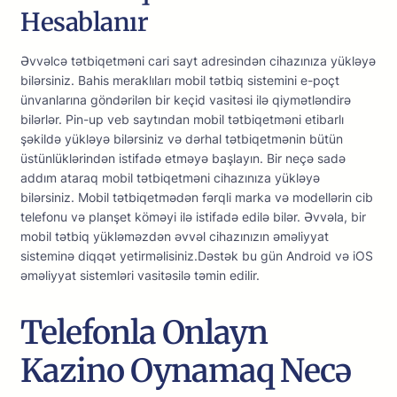
Hesablanır
Əvvəlcə tətbiqetməni cari sayt adresindən cihazınıza yükləyə
bilərsiniz. Bahis meraklıları mobil tətbiq sistemini e-poçt
ünvanlarına göndərilən bir keçid vasitəsi ilə qiymətləndirə
bilərlər. Pin-up veb saytından mobil tətbiqetməni etibarlı
şəkildə yükləyə bilərsiniz və dərhal tətbiqetmənin bütün
üstünlüklərindən istifadə etməyə başlayın. Bir neçə sadə
addım ataraq mobil tətbiqetməni cihazınıza yükləyə
bilərsiniz. Mobil tətbiqetmədən fərqli marka və modellərin cib
telefonu və planşet köməyi ilə istifadə edilə bilər. Əvvəla, bir
mobil tətbiq yükləməzdən əvvəl cihazınızın əməliyyat
sisteminə diqqət yetirməlisiniz.Dəstək bu gün Android və iOS
əməliyyat sistemləri vasitəsilə təmin edilir.
Telefonla Onlayn
Kazino Oynamaq Necə