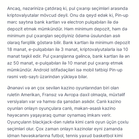
Ancaq, nəzərinizə çatdıraq ki, pul çıxarışı seçimləri arasında
kriptovalyutalar mövcud deyil. Onu da qeyd edək ki, Pin-up
mərc saytına bank kartları və electron pulqabıları ilə də
depozit etmək mümkündür. Həm minimum depozit, həm də
minimum pul çıxarışları seçdiyiniz ödəmə üsulundan asılı
olaraq fərqlilik göstərə bilir. Bank kartları ilə minimum depozit
18 manat, e-pulqabıları ilə 3 manat, kriptovalyutalarla isə 10
manat təşkil edir. Pul çıxarışlarına gəlincə, bank kartları ilə ən
az 50 manat, e-pulqabıları ilə 10 manat pul çıxarışı etmək
mümkündür. Android istifadəçiləri isə mobil tətbiqi Pin-up
rəsmi veb-saytı üzərindən yükləyə bilər.
Ənənəvi və ən çox sevilən kazino oyunlarından biri olan
ruletin Amerikan, Fransız və Avropa daxil olmaqla, müxtəlif
versiyaları var və hamısı da şansdan asılıdır. Canlı kazino
oyunları onlayn oyunçulara canlı, məkan-əsaslı kazino
həyəcanını yaşayaraq qumar oynamaq imkanı verir.
Oyunçuların blackjack-dən ruletə kimi canlı oyun üçün çoxlu
seçimləri olur. Çox zaman onlayn kazinolar eyni zamanda
idman həvəskarlarına futbol, tennis yaxud basketbol kimi