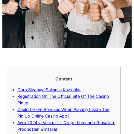
Content
Qara Siyahıya Salınmış Kazinolar
Registration On The Official Site Of The Casino
Pinup
Could I Have Bonuses When Playing Inside The
Pin Up Online Casino App?
Avro 2024-ə Vəsiqə “c” Qrupu Komanda Əmsalları,
Proqnozlar, Əmsallar