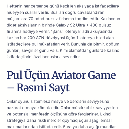
Həftənin hər çərşənbə günü keçirilən aksiyada istifadəçilərə
müəyyən suallar verilir. Sualları doğru cavablandıran
müştərilərə 70 ədəd pulsuz fırlanma təqdim edilir. Kazinonun
digər aksiyalarının birində Galaxy S2 Ultra + 400 pulsuz
fırlanma hədiyyə verilir. “Şanslı lotereya” adlı aksiyasında
kazino hər 200 AZN dövriyyəsi üçün 1 lotereya bileti alan
istifadəçilərə pul mükafatları verir. Bununla da bitmir, doğum
günləri, sevgililər günü və s. Kimi əlamətdar günlərdə kazino
istifadəçilərini özəl bonuslarla sevindirir.
Pul Üçün Aviator Game
– Rəsmi Sayt
Onlar oyunu sistemləşdirməyə və xərclərin səviyyəsinə
nəzarət etməyə kömək edir. Onlar mürəkkəblik səviyyəsinə
və potensial mənfəətin ölçüsünə görə fərqlənirlər. Lkinci
strategiya daha riskli mərclər qoymaq üçün aşağı əmsal
məlumatlarından istifadə edir. 5 və ya daha aşağı raundlar