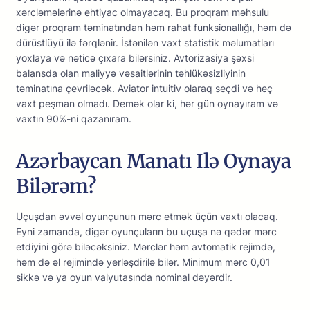
xərcləmələrinə ehtiyac olmayacaq. Bu proqram məhsulu
digər proqram təminatından həm rahat funksionallığı, həm də
dürüstlüyü ilə fərqlənir. İstənilən vaxt statistik məlumatları
yoxlaya və nəticə çıxara bilərsiniz. Avtorizasiya şəxsi
balansda olan maliyyə vəsaitlərinin təhlükəsizliyinin
təminatına çevriləcək. Aviator intuitiv olaraq seçdi və heç
vaxt peşman olmadı. Demək olar ki, hər gün oynayıram və
vaxtın 90%-ni qazanıram.
Azərbaycan Manatı Ilə Oynaya
Bilərəm?
Uçuşdan əvvəl oyunçunun mərc etmək üçün vaxtı olacaq.
Eyni zamanda, digər oyunçuların bu uçuşa nə qədər mərc
etdiyini görə biləcəksiniz. Mərclər həm avtomatik rejimdə,
həm də əl rejimində yerləşdirilə bilər. Minimum mərc 0,01
sikkə və ya oyun valyutasında nominal dəyərdir.