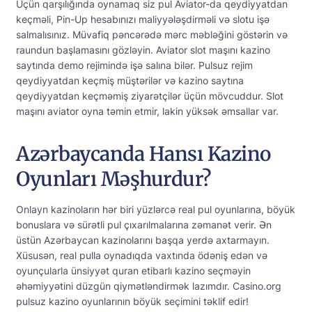
Üçün qarşılığında oynamaq siz pul Aviator-da qeydiyyatdan
keçməli, Pin-Up hesabınızı maliyyələşdirməli və slotu işə
salmalısınız. Müvafiq pəncərədə mərc məbləğini göstərin və
raundun başlamasını gözləyin. Aviator slot maşını kazino
saytında demo rejimində işə salına bilər. Pulsuz rejim
qeydiyyatdan keçmiş müştərilər və kazino saytına
qeydiyyatdan keçməmiş ziyarətçilər üçün mövcuddur. Slot
maşını aviator oyna təmin etmir, lakin yüksək əmsallar var.
Azərbaycanda Hansı Kazino
Oyunları Məşhurdur?
Onlayn kazinoların hər biri yüzlərcə real pul oyunlarına, böyük
bonuslara və sürətli pul çıxarılmalarına zəmanət verir. Ən
üstün Azərbaycan kazinolarını başqa yerdə axtarmayın.
Xüsusən, real pulla oynadıqda vaxtında ödəniş edən və
oyunçularla ünsiyyət quran etibarlı kazino seçməyin
əhəmiyyətini düzgün qiymətləndirmək lazımdır. Casino.org
pulsuz kazino oyunlarının böyük seçimini təklif edir!