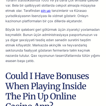
Turların statistikasında 1000 və ya daha çox əmsalla qaliblər
var. Belə bir qalibiyyəti slotlarda cekpot almaqla müqayisə
etmək olar. Tərəfindən
pin up
tənzimlənir və Kürasao
yurisdiksiyasının lisenziyası ilə xidmət göstərir. Onlayn
kazinonun platformaları bir çox dillərdə əlçatandır.
Böyük bir qələbəni geri götürmək üçün ziyarətçi yoxlamadan
keçməlidir. Bunun üçün administrasiyaya pasportunuzun və
ya digər şəxsiyyəti təsdiq edən sənədin surətini təqdim
etmək kifayətdir. Mərkəzdə əkinçilik və heyvandarlıq
sektorunda fəaliyyət göstərən fermerlərə təlim keçmək
nəzərdə tutulur. Qax rayonunun təsərrüfatlarında tütün yığımı
əsasən başa çatıb.
Could I Have Bonuses
When Playing Inside
The Pin Up Online