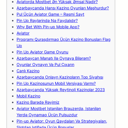
Aviatorda Mostbet Ən Yüksək Əmsal Nədir?
Azərbaycanda Hansı Kazino Oyunları Məşhurdur?
Pul Üçün Aviator Game – Rəsmi Sayt
Pin Up Rəylərində Nə Faydalıdır?
Why Bet With Pin-up Mobile App?
Aviator
Proqramı Quraşdırmaq Üçün Kazino Bonusları Flag
Up
Pin Up Aviator Game Oyunu
Azərbaycan Manatı Ilə Oynaya Bilərəm?
Oyunlar Oynayın Və Pul Çıxarın
Canlı Kazino
Azərbaycanda Onlayn Kazinoların Top Siyahısı
Pin Up Kazinosunun Mobil Versiyası Varmı?
Azərbaycanda Yüksək Reytinqli Kazinolar 2023
Mobil Kazino
Kazino Barədə Rəyimiz
Aviator Mostbet Istənilən Brauzerdə, Istənilən
Yerdə Oynamaq Üçün Pulsuzdur
Pin-up Aviator: Oyun Qaydaları Və Strategiyaları,
Slotdan Istifadə Üçün Bonuslar