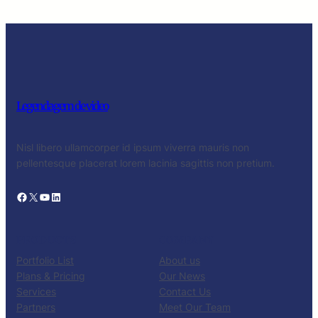
Legendagem de video
Nisl libero ullamcorper id ipsum viverra mauris non
pellentesque placerat lorem lacinia sagittis non pretium.
Facebook
X
YouTube
LinkedIn
PRODUCTS
COMPANY
Portfolio List
About us
Plans & Pricing
Our News
Services
Contact Us
Partners
Meet Our Team