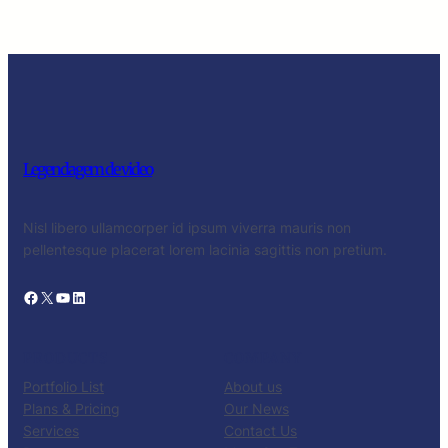
Legendagem de video
Nisl libero ullamcorper id ipsum viverra mauris non
pellentesque placerat lorem lacinia sagittis non pretium.
Facebook
X
YouTube
LinkedIn
PRODUCTS
COMPANY
Portfolio List
About us
Plans & Pricing
Our News
Services
Contact Us