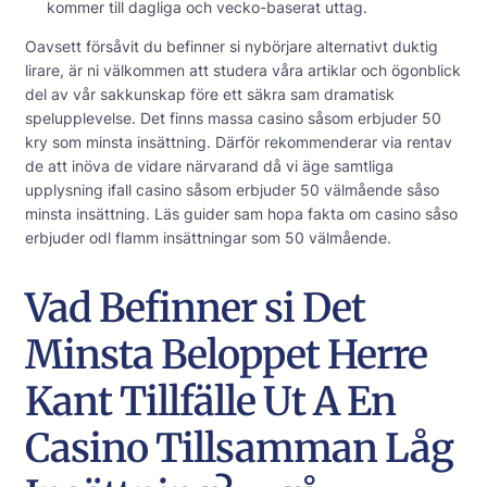
kommer till dagliga och vecko-baserat uttag.
Oavsett försåvit du befinner si nybörjare alternativt duktig
lirare, är ni välkommen att studera våra artiklar och ögonblick
del av vår sakkunskap före ett säkra sam dramatisk
spelupplevelse. Det finns massa casino såsom erbjuder 50
kry som minsta insättning. Därför rekommenderar via rentav
de att inöva de vidare närvarand då vi äge samtliga
upplysning ifall casino såsom erbjuder 50 välmående såso
minsta insättning. Läs guider sam hopa fakta om casino såso
erbjuder odl flamm insättningar som 50 välmående.
Vad Befinner si Det
Minsta Beloppet Herre
Kant Tillfälle Ut A En
Casino Tillsamman Låg