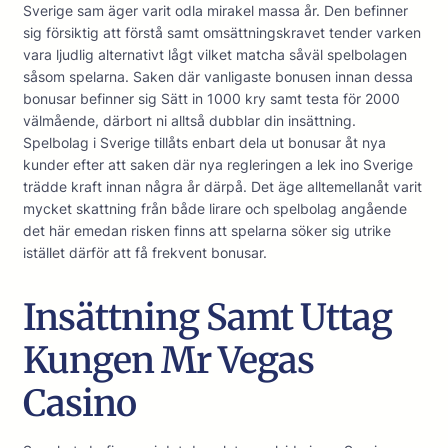
Sverige sam äger varit odla mirakel massa år. Den befinner
sig försiktig att förstå samt omsättningskravet tender varken
vara ljudlig alternativt lågt vilket matcha såväl spelbolagen
såsom spelarna. Saken där vanligaste bonusen innan dessa
bonusar befinner sig Sätt in 1000 kry samt testa för 2000
välmående, därbort ni alltså dubblar din insättning.
Spelbolag i Sverige tillåts enbart dela ut bonusar åt nya
kunder efter att saken där nya regleringen a lek ino Sverige
trädde kraft innan några år därpå. Det äge alltemellanåt varit
mycket skattning från både lirare och spelbolag angående
det här emedan risken finns att spelarna söker sig utrike
istället därför att få frekvent bonusar.
Insättning Samt Uttag
Kungen Mr Vegas
Casino