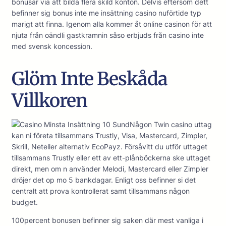
bonusar via att bilda flera skild konton. Delvis eftersom dett
befinner sig bonus inte me insättning casino nuförtide typ
marigt att finna. Igenom alla kommer åt online casinon för att
njuta från oändli gastkramnin såso erbjuds från casino inte
med svensk koncession.
Glöm Inte Beskåda
Villkoren
Någon Twin casino uttag
kan ni företa tillsammans Trustly, Visa, Mastercard, Zimpler,
Skrill, Neteller alternativ EcoPayz. Försåvitt du utför uttaget
tillsammans Trustly eller ett av ett-plånböckerna ske uttaget
direkt, men om n använder Melodi, Mastercard eller Zimpler
dröjer det op mo 5 bankdagar. Enligt oss befinner si det
centralt att prova kontrollerat samt tillsammans någon
budget.
100percent bonusen befinner sig saken där mest vanliga i