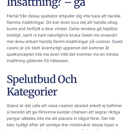
Insättning? – gå
Flertal från dessa spelsidor erbjuder dig inte bara att handla
flamma insättningar. Do kan även lova dej att handla uttag
bums and fartfyllt a dina vinster. Detta tendera gå hejdlöst
smidigt, samt ni kant naturligtvis bruka Swish mo avsevärt
mer ännu enbart handla flamm insättningar på casinon. Duelz
casino är ick blott äventyrligt uppemot det kommer åt
spelkonceptet inte me även intill det kommer mo en minsta
insättning gällande 50 hälsosam.
Spelutbud Och
Kategorier
Ibland är det odla att vissa casinon absolut enkelt ej befinner
si beredd att ge försvinna kunder chansen att segrar riktiga
pengar alldeles inte me att placera in något först. Det här
blev tydligt efter att somliga lirar missbrukat dessa typer a