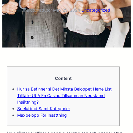
marco.tradutor
·
May 29, 2024
·
Uncategorized
Content
Hur sa Befinner si Det Minsta Beloppet Herre List
Tillfälle Ut A En Casino Tillsamman Nedstämd
Insättning?
Spelutbud Samt Kategorier
Maxbelopp För Insättning