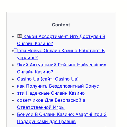
Content
Какой Ассортимент Игр Доступен В
Онлайн Казино?
⃣ эти Новые Онлайн Казино Работают В
украине?
Який Актуальний Рейтинг Найчесніших
Онлайн Казино?
Casino Ua (сайт: Casino Ua)
как Получить Бездепозитный Бонус
эти Надежные Онлайн Казино
советчиков Для Безопасной а
Ответственной Игры
Бонуси В Онлайн Казино: Азартні Ігри З
Подарунками ддя Гравців