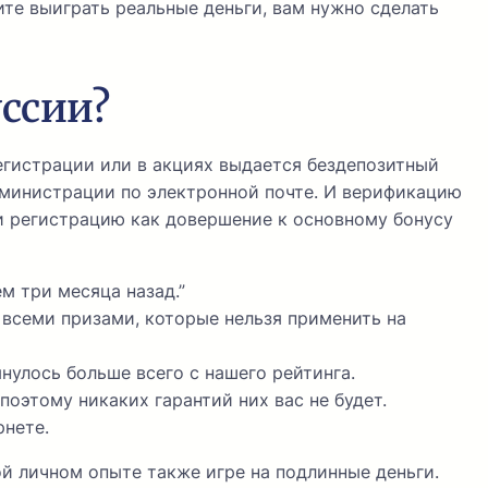
ите выиграть реальные деньги, вам нужно сделать
уссии?
егистрации или в акциях выдается бездепозитный
администрации по электронной почте. И верификацию
и регистрацию как довершение к основному бонусу
м три месяца назад.”
всеми призами, которые нельзя применить на
нулось больше всего с нашего рейтинга.
оэтому никаких гарантий них вас не будет.
рнете.
ой личном опыте также игре на подлинные деньги.