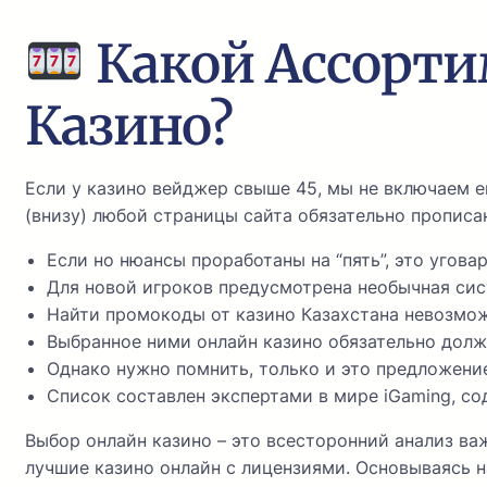
Какой Ассорти
Казино?
Если у казино вейджер свыше 45, мы не включаем ег
(внизу) любой страницы сайта обязательно прописан
Если но нюансы проработаны на “пять”, это угов
Для новой игроков предусмотрена необычная сис
Найти промокоды от казино Казахстана невозможн
Выбранное ними онлайн казино обязательно должн
Однако нужно помнить, только и это предложение
Список составлен экспертами в мире iGaming, с
Выбор онлайн казино – это всесторонний анализ ва
лучшие казино онлайн с лицензиями. Основываясь 