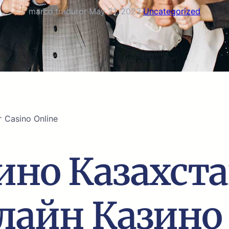
marco.tradutor
·
May 21, 2023
·
Uncategorized
 Casino Online
но Казахста
лайн Казино 