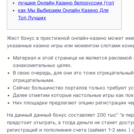
лучшие Онлайн Казино белоруссии (топ
как Мы Выбираем Онлайн Казино Для
Топ Лучших
Жест бонус в престижной онлайн-казино может име
указанные казино игры или моментом слотами конкр
Материал и этой странице не является рекламой
ознакомительных целях.
В свою очередь, для они это тоже отрицательный
отрицательными.
Сейчас большинство порталов только требуют ус
Далее отметим которые настольные игры как поке
Них площадки предлагают опцию регистрации чер
На данный данный бонус составляет 200 тыс” “в пе
предстоит отыграть, а тогда деньги не станет дос
регистраций и пополнения счета (займет 1-2 мин. ) 