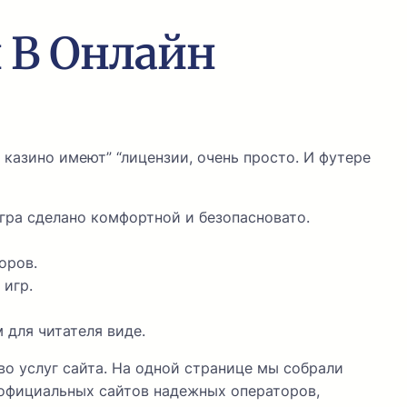
 В Онлайн
 казино имеют” “лицензии, очень просто. И футере
игра сделано комфортной и безопасновато.
оров.
 игр.
 для читателя виде.
о услуг сайта. На одной странице мы собрали
 официальных сайтов надежных операторов,