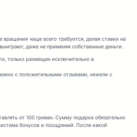
 вращения чаще всего требуется, делая ставки на
выиграют, даже не применяя собственные деньги.
ти, только размещен исключительно в
казино с положительными отзывами, нежели с
авлять от 100 гривен. Сумму подарка обязательно
 система бонусов и поощрений. После какой