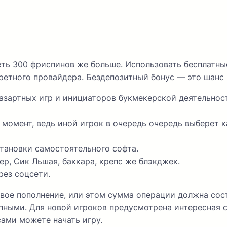
ть 300 фриспинов же больше. Использовать бесплатные
етного провайдера. Бездепозитный бонус — это шанс 
 азартных игр и инициаторов букмекерской деятельнос
 момент, ведь иной игрок в очередь очередь выберет 
тановки самостоятельного софта.
р, Сик Льшая, баккара, крепс же блэкджек.
ез соцсети.
рвое пополнение, или этом сумма операции должна сост
тупными. Для новой игроков предусмотрена интересная
сами можете начать игру.