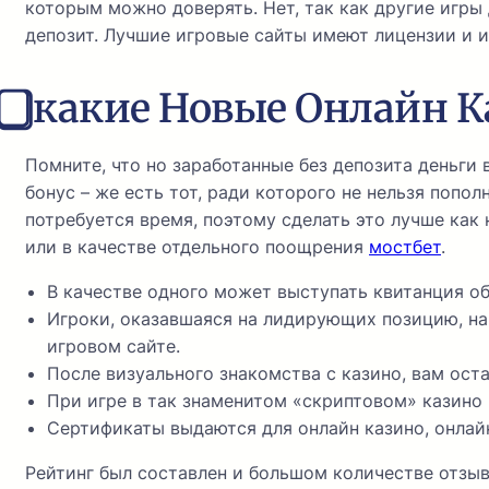
которым можно доверять. Нет, так как другие игры
депозит. Лучшие игровые сайты имеют лицензии и 
⃣ какие Новые Онлайн 
Помните, что но заработанные без депозита деньги
бонус – же есть тот, ради которого не нельзя поп
потребуется время, поэтому сделать это лучше ка
или в качестве отдельного поощрения
мостбет
.
В качестве одного может выступать квитанция об 
Игроки, оказавшаяся на лидирующих позицию, н
игровом сайте.
После визуального знакомства с казино, вам оста
При игре в так знаменитом «скриптовом» казино
Сертификаты выдаются для онлайн казино, онлайн
Рейтинг был составлен и большом количестве отзыв