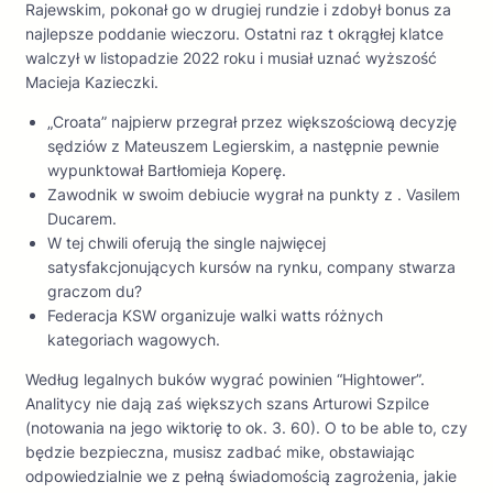
Rajewskim, pokonał go w drugiej rundzie i zdobył bonus za
najlepsze poddanie wieczoru. Ostatni raz t okrągłej klatce
walczył w listopadzie 2022 roku i musiał uznać wyższość
Macieja Kazieczki.
„Croata” najpierw przegrał przez większościową decyzję
sędziów z Mateuszem Legierskim, a następnie pewnie
wypunktował Bartłomieja Koperę.
Zawodnik w swoim debiucie wygrał na punkty z . Vasilem
Ducarem.
W tej chwili oferują the single najwięcej
satysfakcjonujących kursów na rynku, company stwarza
graczom du?
Federacja KSW organizuje walki watts różnych
kategoriach wagowych.
Według legalnych buków wygrać powinien “Hightower”.
Analitycy nie dają zaś większych szans Arturowi Szpilce
(notowania na jego wiktorię to ok. 3. 60). O to be able to, czy
będzie bezpieczna, musisz zadbać mike, obstawiając
odpowiedzialnie we z pełną świadomością zagrożenia, jakie