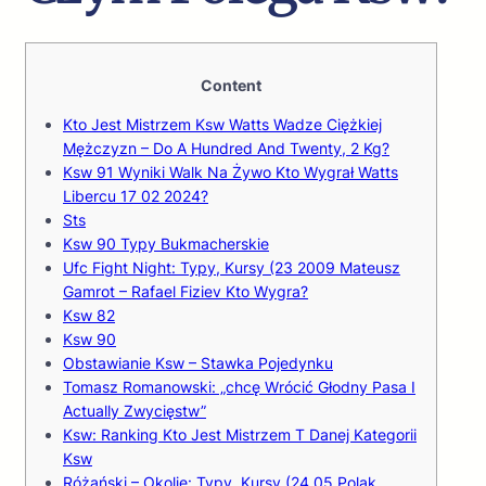
Content
Kto Jest Mistrzem Ksw Watts Wadze Ciężkiej
Mężczyzn – Do A Hundred And Twenty, 2 Kg?
Ksw 91 Wyniki Walk Na Żywo Kto Wygrał Watts
Libercu 17 02 2024?
Sts
Ksw 90 Typy Bukmacherskie
Ufc Fight Night: Typy, Kursy (23 2009 Mateusz
Gamrot – Rafael Fiziev Kto Wygra?
Ksw 82
Ksw 90
Obstawianie Ksw – Stawka Pojedynku
Tomasz Romanowski: „chcę Wrócić Głodny Pasa I
Actually Zwycięstw”
Ksw: Ranking Kto Jest Mistrzem T Danej Kategorii
Ksw
Różański – Okolie: Typy, Kursy (24 05 Polak