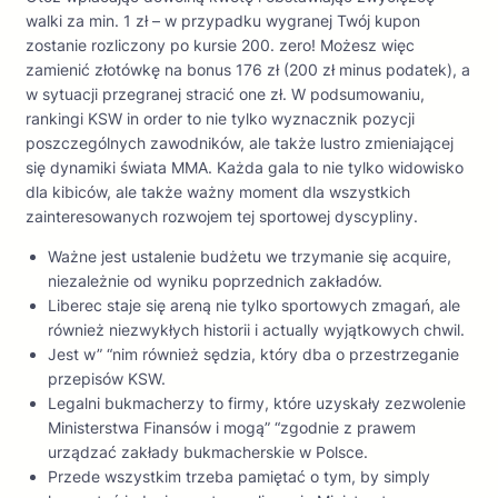
walki za min. 1 zł – w przypadku wygranej Twój kupon
zostanie rozliczony po kursie 200. zero! Możesz więc
zamienić złotówkę na bonus 176 zł (200 zł minus podatek), a
w sytuacji przegranej stracić one zł. W podsumowaniu,
rankingi KSW in order to nie tylko wyznacznik pozycji
poszczególnych zawodników, ale także lustro zmieniającej
się dynamiki świata MMA. Każda gala to nie tylko widowisko
dla kibiców, ale także ważny moment dla wszystkich
zainteresowanych rozwojem tej sportowej dyscypliny.
Ważne jest ustalenie budżetu we trzymanie się acquire,
niezależnie od wyniku poprzednich zakładów.
Liberec staje się areną nie tylko sportowych zmagań, ale
również niezwykłych historii i actually wyjątkowych chwil.
Jest w” “nim również sędzia, który dba o przestrzeganie
przepisów KSW.
Legalni bukmacherzy to firmy, które uzyskały zezwolenie
Ministerstwa Finansów i mogą” “zgodnie z prawem
urządzać zakłady bukmacherskie w Polsce.
Przede wszystkim trzeba pamiętać o tym, by simply