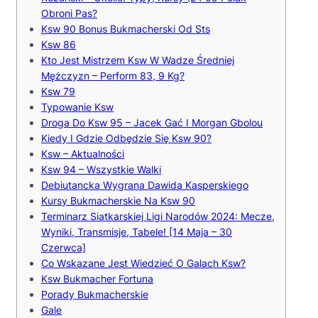
Obroni Pas?
Ksw 90 Bonus Bukmacherski Od Sts
Ksw 86
Kto Jest Mistrzem Ksw W Wadze Średniej
Mężczyzn – Perform 83, 9 Kg?
Ksw 79
Typowanie Ksw
Droga Do Ksw 95 – Jacek Gać I Morgan Gbolou
Kiedy I Gdzie Odbędzie Się Ksw 90?
Ksw – Aktualności
Ksw 94 – Wszystkie Walki
Debiutancka Wygrana Dawida Kasperskiego
Kursy Bukmacherskie Na Ksw 90
Terminarz Siatkarskiej Ligi Narodów 2024: Mecze,
Wyniki, Transmisje, Tabele! [14 Maja – 30
Czerwca]
Co Wskazane Jest Wiedzieć O Galach Ksw?
Ksw Bukmacher Fortuna
Porady Bukmacherskie
Gale