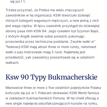
się już t 1.
Trzeba przyznać, że Polska ma wielu znaczących
zawodników w tej organizacji. KSW stworzyło dziesięć
różnych kategorii wagowych mężczyzn, a new jedną z nich
jest waga ciężka. W lipcu zawodnik przystąpił do dziewiątej
obrony pasa mhh KSW 84. Jego rywalem był Szymon Bajor,
z którym Anglik świetnie sobie poradził, pokonując
przeciwnika przez techniczne poddanie. Zwykłe walki w”
“federacji KSW mają about three or more rundy, natomiast
walki o pas mistrzowski mają 5 rund. Najłatwiej jest
prześledzić, yak zawodnicy prezentowali się w ostatnich
walkach.
Ksw 90 Typy Bukmacherskie
Mianowicie three or more z five ostatnich pojedynków Polaka
kończyło się już w 1. Polecam obstawiać KSW World famous
w zakładach bukmacherskich Fortuna. W tej chwili oferują a
new single najwięcej satysfakcjonujących kursów na rynku,