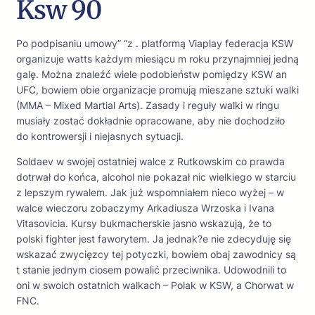
Ksw 90
Po podpisaniu umowy” “z . platformą Viaplay federacja KSW
organizuje watts każdym miesiącu m roku przynajmniej jedną
galę. Można znaleźć wiele podobieństw pomiędzy KSW an
UFC, bowiem obie organizacje promują mieszane sztuki walki
(MMA – Mixed Martial Arts). Zasady i reguły walki w ringu
musiały zostać dokładnie opracowane, aby nie dochodziło
do kontrowersji i niejasnych sytuacji.
Soldaev w swojej ostatniej walce z Rutkowskim co prawda
dotrwał do końca, alcohol nie pokazał nic wielkiego w starciu
z lepszym rywalem. Jak już wspomniałem nieco wyżej – w
walce wieczoru zobaczymy Arkadiusza Wrzoska i Ivana
Vitasovicia. Kursy bukmacherskie jasno wskazują, że to
polski fighter jest faworytem. Ja jednak?e nie zdecyduję się
wskazać zwycięzcy tej potyczki, bowiem obaj zawodnicy są
t stanie jednym ciosem powalić przeciwnika. Udowodnili to
oni w swoich ostatnich walkach – Polak w KSW, a Chorwat w
FNC.