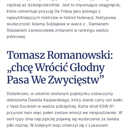
ciężkiej aż dziesięciokrotnie. Jest to imponujące osiągnięcie,
które cementuje pozycję De Friesa jako jednego z
najwybitniejszych mistrzów w historii federacji. Nietypowa
skuteczność Adama Soldajewa w walce z . Damianem
Stasiakiem zaowocowała zmianami w rankingu wadze
piórkowej.
Tomasz Romanowski:
„chcę Wrócić Głodny
Pasa We Zwycięstw”
Dodatkowo, w ostatnio dodanym pojedynku zobaczymy
debiutanta Dawida Kasperskiego, który stanie carry out walki
z Vasil Ducárem w wadze półciężkiej. Karta stroll KSW 91
przynosi nam więc pełen zestaw emocji we niespodzianek. W
serii typy dnia najczęściej pojawią się wydarzenia ze świata
piłki nożnej. W kolejnym boju zmierzył się z Łukaszem