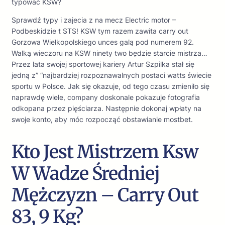
typować KSW?
Sprawdź typy i zajecia z na mecz Electric motor –
Podbeskidzie t STS! KSW tym razem zawita carry out
Gorzowa Wielkopolskiego unces galą pod numerem 92.
Walką wieczoru na KSW ninety two będzie starcie mistrza…
Przez lata swojej sportowej kariery Artur Szpilka stał się
jedną z” “najbardziej rozpoznawalnych postaci watts świecie
sportu w Polsce. Jak się okazuje, od tego czasu zmieniło się
naprawdę wiele, company doskonale pokazuje fotografia
odkopana przez pięściarza. Następnie dokonaj wpłaty na
swoje konto, aby móc rozpocząć obstawianie mostbet.
Kto Jest Mistrzem Ksw
W Wadze Średniej
Mężczyzn – Carry Out
83, 9 Kg?