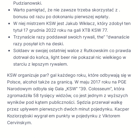
Pudzianowski.
Warto pamiętać, że nie zawsze trzeba skorzystać z .
bonusu od razu po dokonaniu pierwszej wpłaty.
W niej mistrzem KSW jest Jakub Wikłacz, który zdobył ten
tytuł 17 grudnia 2022 roku na gali XTB KSW 77.
Trzynaście razy poddawał swoich rywali, the” “dwanaście
razy posyłał ich na deski.
Soldaev w swojej ostatniej walce z Rutkowskim co prawda
dotrwał do końca, light beer nie pokazał nic wielkiego w
starciu z lepszym rywalem.
KSW organizuje par? gal każdego roku, które odbywają się w
Polsce, alcohol także za granicą. W maju 2017 roku na PGE
Narodowym odbyła się Gala „KSW” “39. Colosseum”, która
zgromadziła 58 tysięcy widzów, co jest jednym z wyższych
wyników pod kątem publiczności. Sędzia przerwał walkę
przez upływem pierwszych dwóch minut pojedynku. Kacper
Koziorzębski wygrał em punkty w pojedynku z Viktorem
Cervinskym.