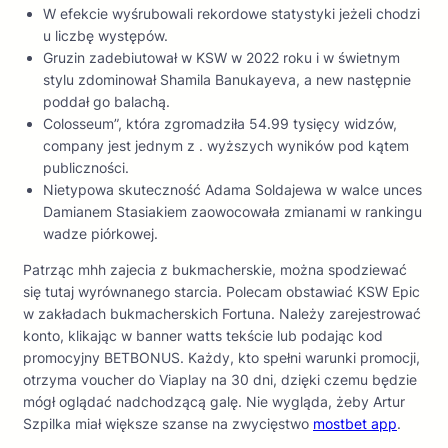
W efekcie wyśrubowali rekordowe statystyki jeżeli chodzi
u liczbę występów.
Gruzin zadebiutował w KSW w 2022 roku i w świetnym
stylu zdominował Shamila Banukayeva, a new następnie
poddał go balachą.
Colosseum”, która zgromadziła 54.99 tysięcy widzów,
company jest jednym z . wyższych wyników pod kątem
publiczności.
Nietypowa skuteczność Adama Soldajewa w walce unces
Damianem Stasiakiem zaowocowała zmianami w rankingu
wadze piórkowej.
Patrząc mhh zajecia z bukmacherskie, można spodziewać
się tutaj wyrównanego starcia. Polecam obstawiać KSW Epic
w zakładach bukmacherskich Fortuna. Należy zarejestrować
konto, klikając w banner watts tekście lub podając kod
promocyjny BETBONUS. Każdy, kto spełni warunki promocji,
otrzyma voucher do Viaplay na 30 dni, dzięki czemu będzie
mógł oglądać nadchodzącą galę. Nie wygląda, żeby Artur
Szpilka miał większe szanse na zwycięstwo
mostbet app
.