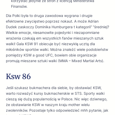
korzystać jedynie ze stron z licencją Ministerstwa
Finansów.
Dla Polki była to druga zawodowa wygrana i drugie
efektowne zwycięstwo poprzez nokaut. A może Adrian
Dudek zaskoczy Dominika Humburgera t kategorii” “średniej?
Wielkie emocje, niesamowite pojedynki i niezapomniane
wrażenia czekają em wszystkich fanów mieszanych sztuk
walki! Gala KSW 91 obiecuje być niezwykłą ucztą dla
miłośników sportów walki. Można znaleźć wiele podobieństw
pomiędzy KSW a good UFC, bowiem obie organizacje
promują mieszane sztuki walki (MMA – Mixed Martial Arts).
Ksw 86
Jeśli szukasz bukmachera dla siebie, by obstawiać KSW,
warto rozważyć kursy bukmacherskie w STS. Sporty walki
cieszą się dużą popularnością w Polsce. Nic więc dziwnego,
że obstawianie KSW w naszym kraju mother wielu
zwolenników. Pozostaje tylko odpowiedzieć mhh pytanie, jak