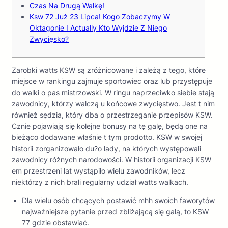
Czas Na Drugą Walkę!
Ksw 72 Już 23 Lipca! Kogo Zobaczymy W
Oktagonie I Actually Kto Wyjdzie Z Niego
Zwycięsko?
Zarobki watts KSW są zróżnicowane i zależą z tego, które
miejsce w rankingu zajmuje sportowiec oraz lub przystępuje
do walki o pas mistrzowski. W ringu naprzeciwko siebie stają
zawodnicy, którzy walczą u końcowe zwycięstwo. Jest t nim
również sędzia, który dba o przestrzeganie przepisów KSW.
Cznie pojawiają się kolejne bonusy na tę galę, będą one na
bieżąco dodawane właśnie t tym prodotto. KSW w swojej
historii zorganizowało du?o lady, na których występowali
zawodnicy różnych narodowości. W historii organizacji KSW
em przestrzeni lat wystąpiło wielu zawodników, lecz
niektórzy z nich brali regularny udział watts walkach.
Dla wielu osób chcących postawić mhh swoich faworytów
najważniejsze pytanie przed zbliżającą się galą, to KSW
77 gdzie obstawiać.