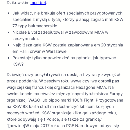
Dzikowskim
mostbet
.
Jak widać, nie brakuje ofert specjalnych przygotowanych
specjalnie z myślą u tych, którzy planują zagrać mhh KSW
77 typy bukmacherskie.
Nicolae Bivol zadebiutował w zawodowym MMA w
zeszłym roku.
Najbliższa gala KSW została zaplanowana em 20 stycznia
em Hali Torwar w Warszawie.
Pozostaje tylko odpowiedzieć na pytanie, jak typować
KSW?
Dziewięć razy posyłał rywali na deski, a trzy razy zwyciężał
przez poddania. W zeszłym roku wywalczył we obronił pas
wagi ciężkiej francuskiej organizacji Hexagone MMA. Na
swoim koncie ma również między innymi tytuł mistrza Europy
organizacji WASO lub pippo marki 100% Fight. Przygotowana
na KSW 88 karta stroll ma dostarczyć kibicom kolejnych
mocnych wrażeń. KSW organizuje kilka gal każdego roku,
które odbywają się t Polsce, ale także za granicą.”
“[newline]W maju 2017 roku na PGE Narodowym odbyła się