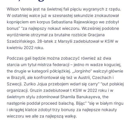
Wilson Varela jest na świetnej fali pięciu wygranych z rzędu.
W ostatniej walce już w szesnastej sekundzie znokautował
kopnięciem em korpus Sebastiana Rajewskiego we zdobył
bonus” “za najlepszy nokaut wieczoru. Wcześniej podobne
wyróżnienie otrzymał za brutalne rozbicie Gracjana
Szadzińskiego. 28-latek z Marsylii zadebiutował w KSW w
kwietniu 2022 roku.
Podczas gali będzie można zobaczyć również aż dwa
starcia um tytuł mistrza federacji – jedno m wadze koguciej,
the drugie w kategorii półciężkiej. „Jorginho” walczył głównie
w Brazylii, ale konfrontował się też w Austrii, Czechach i
Szwecji. Zuriko Jojua przebojem wdarł się carry” “out polskiej
organizacji. Gruzin zadebiutował t KSW w 2022 roku i w
świetnym stylu zdominował Shamila Banukayeva, the
następnie poddał proceed balachą. Bijąc” “się w białym ringu
i okrągłej klatce zdobył trzy bonusy za najlepsze nokauty
wieczoru we alle za najlepszą walkę.