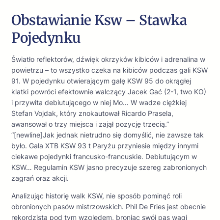
Obstawianie Ksw – Stawka
Pojedynku
Światło reflektorów, dźwięk okrzyków kibiców i adrenalina w
powietrzu – to wszystko czeka na kibiców podczas gali KSW
91. W pojedynku otwierającym galę KSW 95 do okrągłej
klatki powróci efektownie walczący Jacek Gać (2-1, two KO)
i przywita debiutującego w niej Mo… W wadze ciężkiej
Stefan Vojdak, który znokautował Ricardo Prasela,
awansował o trzy miejsca i zajął pozycję trzecią.”
“[newline]Jak jednak nietrudno się domyślić, nie zawsze tak
było. Gala XTB KSW 93 t Paryżu przyniesie między innymi
ciekawe pojedynki francusko-francuskie. Debiutującym w
KSW… Regulamin KSW jasno precyzuje szereg zabronionych
zagrań oraz akcji.
Analizując historię walk KSW, nie sposób pominąć roli
obronionych pasów mistrzowskich. Phil De Fries jest obecnie
rekordzistą pod tym względem, broniąc swój pas wagi