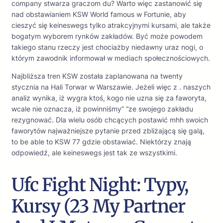
company stwarza graczom du? Warto więc zastanowić się
nad obstawianiem KSW World famous w Fortunie, aby
cieszyć się keineswegs tylko atrakcyjnymi kursami, ale także
bogatym wyborem rynków zakładów. Być może powodem
takiego stanu rzeczy jest chociażby niedawny uraz nogi, o
którym zawodnik informował w mediach społecznościowych.
Najbliższa tren KSW została zaplanowana na twenty
stycznia na Hali Torwar w Warszawie. Jeżeli więc z . naszych
analiz wynika, iż wygra ktoś, kogo nie uzna się za faworyta,
wcale nie oznacza, iż powinniśmy” “ze swojego zakładu
rezygnować. Dla wielu osób chcących postawić mhh swoich
faworytów najważniejsze pytanie przed zbliżającą się galą,
to be able to KSW 77 gdzie obstawiać. Niektórzy znają
odpowiedź, ale keineswegs jest tak ze wszystkimi.
Ufc Fight Night: Typy,
Kursy (23 My Partner