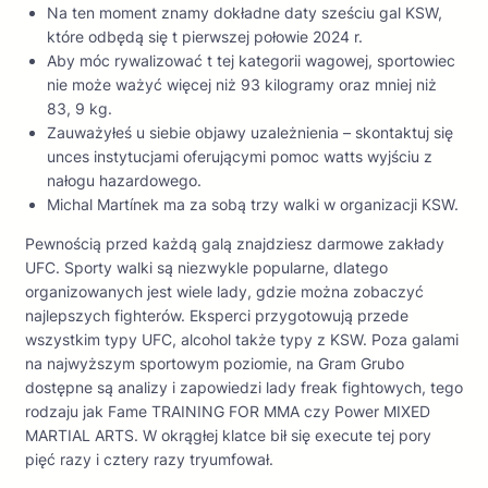
Na ten moment znamy dokładne daty sześciu gal KSW,
które odbędą się t pierwszej połowie 2024 r.
Aby móc rywalizować t tej kategorii wagowej, sportowiec
nie może ważyć więcej niż 93 kilogramy oraz mniej niż
83, 9 kg.
Zauważyłeś u siebie objawy uzależnienia – skontaktuj się
unces instytucjami oferującymi pomoc watts wyjściu z
nałogu hazardowego.
Michal Martínek ma za sobą trzy walki w organizacji KSW.
Pewnością przed każdą galą znajdziesz darmowe zakłady
UFC. Sporty walki są niezwykle popularne, dlatego
organizowanych jest wiele lady, gdzie można zobaczyć
najlepszych fighterów. Eksperci przygotowują przede
wszystkim typy UFC, alcohol także typy z KSW. Poza galami
na najwyższym sportowym poziomie, na Gram Grubo
dostępne są analizy i zapowiedzi lady freak fightowych, tego
rodzaju jak Fame TRAINING FOR MMA czy Power MIXED
MARTIAL ARTS. W okrągłej klatce bił się execute tej pory
pięć razy i cztery razy tryumfował.