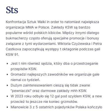
Sts
Konfrontacja Sztuk Walki in order to natomiast największa
organizacja MMA w Polsce. Zakłady KSW są bardzo
popularne wśród polskich kibiców. Między innymi dlatego
bukmacherzy często oferują specjalne promocje i bonusy
związane z tymi wydarzeniami. Wiktoria Czyżewska i Petra
Castkova zapoczątkują występy t oktagonie podczas gali
KSW 91.
Jest t nim również sędzia, który dba o przestrzeganie
przepisów KSW.
Gromadzi najlepszych zawodników we organizuje gale
niemal co tydzień.
Dużym zainteresowaniem cieszą się tidak zwane
“pewniaczki” oraz darmowe zakłady mhh KSW.
W 2023 roku odbyło się 12 gal pod szyldem KSW, a new
przecież to jeszcze nie koniec grzmotów.
Mianowicie 3 z 5 ostatnich pojedynków Polaka kończyło