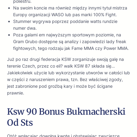
poliestru.
Na swoim koncie ma również między innymi tytuł mistrza
Europy organizacji WASO lub pas marki 100% Fight.
Stummer wygrywa poprzez poddanie watts rundzie
numer dwa.
Poza galami em najwyższym sportowym poziomie, na
Gram Grubo dostępne są analizy i zapowiedzi lady freak
fightowych, tego rodzaju jak Fame MMA czy Power MMA.
Już po raz drugi federacja KSW zorganizuje swoją galę na
terenie Czech, przez co eil? walk KSW 87 składa się…
Jakiekolwiek użycie lub wykorzystanie utworów w całości lub
w części z naruszeniem prawa, tzn. Bez właściwej zgody,
jest zabronione pod groźbą kary i może być ścigane
prawnie.
Ksw 90 Bonus Bukmacherski
Od Sts
Otóż wpłacając dowolną kwotę i obstawiając zwycięzcę