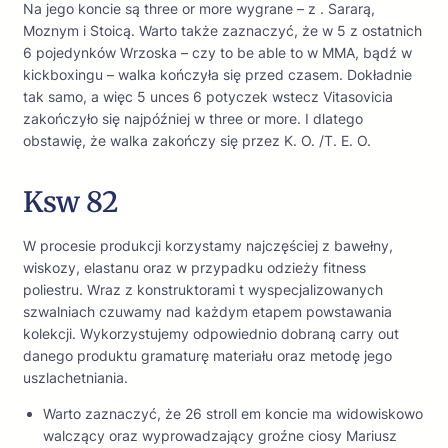
Na jego koncie są three or more wygrane – z . Sararą,
Moznym i Stoicą. Warto także zaznaczyć, że w 5 z ostatnich
6 pojedynków Wrzoska – czy to be able to w MMA, bądź w
kickboxingu – walka kończyła się przed czasem. Dokładnie
tak samo, a więc 5 unces 6 potyczek wstecz Vitasovicia
zakończyło się najpóźniej w three or more. I dlatego
obstawię, że walka zakończy się przez K. O. /T. E. O.
Ksw 82
W procesie produkcji korzystamy najczęściej z bawełny,
wiskozy, elastanu oraz w przypadku odzieży fitness
poliestru. Wraz z konstruktorami t wyspecjalizowanych
szwalniach czuwamy nad każdym etapem powstawania
kolekcji. Wykorzystujemy odpowiednio dobraną carry out
danego produktu gramaturę materiału oraz metodę jego
uszlachetniania.
Warto zaznaczyć, że 26 stroll em koncie ma widowiskowo
walczący oraz wyprowadzający groźne ciosy Mariusz