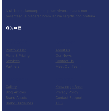
Nisl libero ullamcorper id ipsum viverra mauris non
pellentesque placerat lorem lacinia sagittis non pretium.
Facebook
X
YouTube
LinkedIn
PRODUCTS
COMPANY
Portfolio List
About us
Plans & Pricing
Our News
Services
Contact Us
Partners
Meet Our Team
RESOURCES
SUPPORT
Gallery
Knowledge Base
Blog Articles
Privacy Policy
Brand Assets
Contact Support
Brand Guidelines
TOS