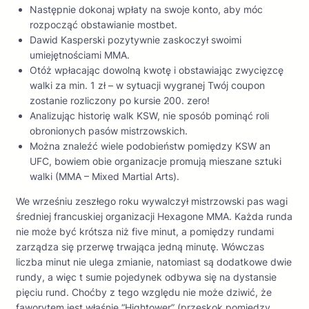
Następnie dokonaj wpłaty na swoje konto, aby móc
rozpocząć obstawianie mostbet.
Dawid Kasperski pozytywnie zaskoczył swoimi
umiejętnościami MMA.
Otóż wpłacając dowolną kwotę i obstawiając zwycięzcę
walki za min. 1 zł – w sytuacji wygranej Twój coupon
zostanie rozliczony po kursie 200. zero!
Analizując historię walk KSW, nie sposób pominąć roli
obronionych pasów mistrzowskich.
Można znaleźć wiele podobieństw pomiędzy KSW an
UFC, bowiem obie organizacje promują mieszane sztuki
walki (MMA – Mixed Martial Arts).
We wrześniu zeszłego roku wywalczył mistrzowski pas wagi
średniej francuskiej organizacji Hexagone MMA. Każda runda
nie może być krótsza niż five minut, a pomiędzy rundami
zarządza się przerwę trwająca jedną minutę. Wówczas
liczba minut nie ulega zmianie, natomiast są dodatkowe dwie
rundy, a więc t sumie pojedynek odbywa się na dystansie
pięciu rund. Choćby z tego względu nie może dziwić, że
faworytem jest właśnie “Hightower” (przeskok pomiędzy