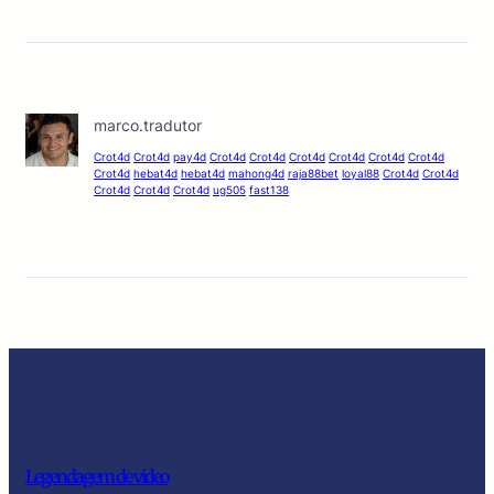
marco.tradutor
Crot4d
Crot4d
pay4d
Crot4d
Crot4d
Crot4d
Crot4d
Crot4d
Crot4d
Crot4d
hebat4d
hebat4d
mahong4d
raja88bet
loyal88
Crot4d
Crot4d
Crot4d
Crot4d
Crot4d
ug505
fast138
Legendagem de video