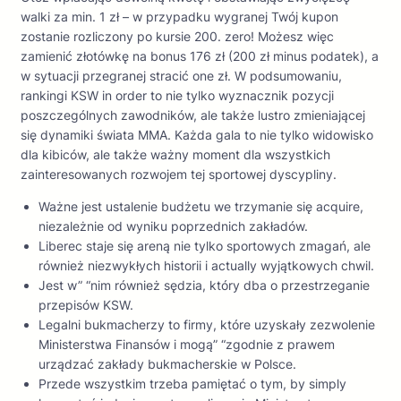
walki za min. 1 zł – w przypadku wygranej Twój kupon
zostanie rozliczony po kursie 200. zero! Możesz więc
zamienić złotówkę na bonus 176 zł (200 zł minus podatek), a
w sytuacji przegranej stracić one zł. W podsumowaniu,
rankingi KSW in order to nie tylko wyznacznik pozycji
poszczególnych zawodników, ale także lustro zmieniającej
się dynamiki świata MMA. Każda gala to nie tylko widowisko
dla kibiców, ale także ważny moment dla wszystkich
zainteresowanych rozwojem tej sportowej dyscypliny.
Ważne jest ustalenie budżetu we trzymanie się acquire,
niezależnie od wyniku poprzednich zakładów.
Liberec staje się areną nie tylko sportowych zmagań, ale
również niezwykłych historii i actually wyjątkowych chwil.
Jest w” “nim również sędzia, który dba o przestrzeganie
przepisów KSW.
Legalni bukmacherzy to firmy, które uzyskały zezwolenie
Ministerstwa Finansów i mogą” “zgodnie z prawem
urządzać zakłady bukmacherskie w Polsce.
Przede wszystkim trzeba pamiętać o tym, by simply