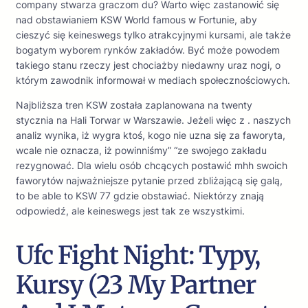
company stwarza graczom du? Warto więc zastanowić się
nad obstawianiem KSW World famous w Fortunie, aby
cieszyć się keineswegs tylko atrakcyjnymi kursami, ale także
bogatym wyborem rynków zakładów. Być może powodem
takiego stanu rzeczy jest chociażby niedawny uraz nogi, o
którym zawodnik informował w mediach społecznościowych.
Najbliższa tren KSW została zaplanowana na twenty
stycznia na Hali Torwar w Warszawie. Jeżeli więc z . naszych
analiz wynika, iż wygra ktoś, kogo nie uzna się za faworyta,
wcale nie oznacza, iż powinniśmy” “ze swojego zakładu
rezygnować. Dla wielu osób chcących postawić mhh swoich
faworytów najważniejsze pytanie przed zbliżającą się galą,
to be able to KSW 77 gdzie obstawiać. Niektórzy znają
odpowiedź, ale keineswegs jest tak ze wszystkimi.
Ufc Fight Night: Typy,
Kursy (23 My Partner