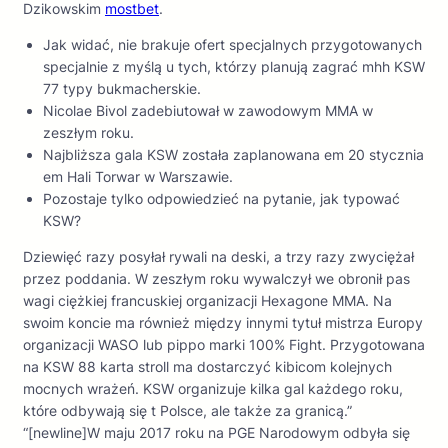
Dzikowskim
mostbet
.
Jak widać, nie brakuje ofert specjalnych przygotowanych
specjalnie z myślą u tych, którzy planują zagrać mhh KSW
77 typy bukmacherskie.
Nicolae Bivol zadebiutował w zawodowym MMA w
zeszłym roku.
Najbliższa gala KSW została zaplanowana em 20 stycznia
em Hali Torwar w Warszawie.
Pozostaje tylko odpowiedzieć na pytanie, jak typować
KSW?
Dziewięć razy posyłał rywali na deski, a trzy razy zwyciężał
przez poddania. W zeszłym roku wywalczył we obronił pas
wagi ciężkiej francuskiej organizacji Hexagone MMA. Na
swoim koncie ma również między innymi tytuł mistrza Europy
organizacji WASO lub pippo marki 100% Fight. Przygotowana
na KSW 88 karta stroll ma dostarczyć kibicom kolejnych
mocnych wrażeń. KSW organizuje kilka gal każdego roku,
które odbywają się t Polsce, ale także za granicą.”
“[newline]W maju 2017 roku na PGE Narodowym odbyła się