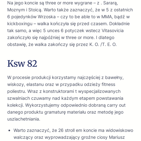
Na jego koncie są three or more wygrane – z . Sararą,
Moznym i Stoicą. Warto także zaznaczyć, że w 5 z ostatnich
6 pojedynków Wrzoska – czy to be able to w MMA, bądź w
kickboxingu – walka kończyła się przed czasem. Dokładnie
tak samo, a więc 5 unces 6 potyczek wstecz Vitasovicia
zakończyło się najpóźniej w three or more. I dlatego
obstawię, że walka zakończy się przez K. O. /T. E. O.
Ksw 82
W procesie produkcji korzystamy najczęściej z bawełny,
wiskozy, elastanu oraz w przypadku odzieży fitness
poliestru. Wraz z konstruktorami t wyspecjalizowanych
szwalniach czuwamy nad każdym etapem powstawania
kolekcji. Wykorzystujemy odpowiednio dobraną carry out
danego produktu gramaturę materiału oraz metodę jego
uszlachetniania.
Warto zaznaczyć, że 26 stroll em koncie ma widowiskowo
walczący oraz wyprowadzający groźne ciosy Mariusz