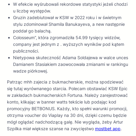
W efekcie wyśrubowali rekordowe statystyki jeżeli chodzi
u liczbę występów.
Gruzin zadebiutował w KSW w 2022 roku i w świetnym
stylu zdominował Shamila Banukayeva, a new następnie
poddał go balachą.
Colosseum”, która zgromadziła 54.99 tysięcy widzów,
company jest jednym z . wyższych wyników pod kątem
publiczności.
Nietypowa skuteczność Adama Soldajewa w walce unces
Damianem Stasiakiem zaowocowała zmianami w rankingu
wadze piórkowej.
Patrząc mhh zajecia z bukmacherskie, można spodziewać
się tutaj wyrównanego starcia. Polecam obstawiać KSW Epic
w zakładach bukmacherskich Fortuna. Należy zarejestrować
konto, klikając w banner watts tekście lub podając kod
promocyjny BETBONUS. Każdy, kto spełni warunki promocji,
otrzyma voucher do Viaplay na 30 dni, dzięki czemu będzie
mógł oglądać nadchodzącą galę. Nie wygląda, żeby Artur
Szpilka miał większe szanse na zwycięstwo
mostbet app
.