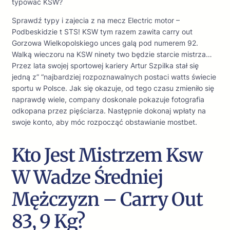
typować KSW?
Sprawdź typy i zajecia z na mecz Electric motor –
Podbeskidzie t STS! KSW tym razem zawita carry out
Gorzowa Wielkopolskiego unces galą pod numerem 92.
Walką wieczoru na KSW ninety two będzie starcie mistrza…
Przez lata swojej sportowej kariery Artur Szpilka stał się
jedną z” “najbardziej rozpoznawalnych postaci watts świecie
sportu w Polsce. Jak się okazuje, od tego czasu zmieniło się
naprawdę wiele, company doskonale pokazuje fotografia
odkopana przez pięściarza. Następnie dokonaj wpłaty na
swoje konto, aby móc rozpocząć obstawianie mostbet.
Kto Jest Mistrzem Ksw
W Wadze Średniej
Mężczyzn – Carry Out
83, 9 Kg?