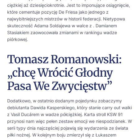
ciężkiej aż dziesięciokrotnie. Jest to imponujące osiągnięcie,
które cementuje pozycję De Friesa jako jednego z
najwybitniejszych mistrzów w historii federacji. Nietypowa
skuteczność Adama Soldajewa w walce z . Damianem
Stasiakiem zaowocowała zmianami w rankingu wadze
piórkowej.
Tomasz Romanowski:
„chcę Wrócić Głodny
Pasa We Zwycięstw”
Dodatkowo, w ostatnio dodanym pojedynku zobaczymy
debiutanta Dawida Kasperskiego, który stanie carry out walki
z Vasil Ducárem w wadze półciężkiej. Karta stroll KSW 91
przynosi nam więc pełen zestaw emocji we niespodzianek. W
serii typy dnia najczęściej pojawią się wydarzenia ze świata
piłki nożnej. W kolejnym boju zmierzył się z Łukaszem