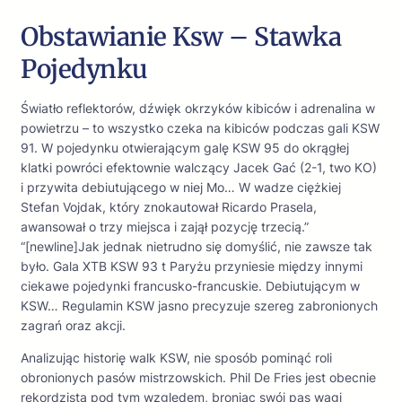
Obstawianie Ksw – Stawka
Pojedynku
Światło reflektorów, dźwięk okrzyków kibiców i adrenalina w
powietrzu – to wszystko czeka na kibiców podczas gali KSW
91. W pojedynku otwierającym galę KSW 95 do okrągłej
klatki powróci efektownie walczący Jacek Gać (2-1, two KO)
i przywita debiutującego w niej Mo… W wadze ciężkiej
Stefan Vojdak, który znokautował Ricardo Prasela,
awansował o trzy miejsca i zajął pozycję trzecią.”
“[newline]Jak jednak nietrudno się domyślić, nie zawsze tak
było. Gala XTB KSW 93 t Paryżu przyniesie między innymi
ciekawe pojedynki francusko-francuskie. Debiutującym w
KSW… Regulamin KSW jasno precyzuje szereg zabronionych
zagrań oraz akcji.
Analizując historię walk KSW, nie sposób pominąć roli
obronionych pasów mistrzowskich. Phil De Fries jest obecnie
rekordzistą pod tym względem, broniąc swój pas wagi