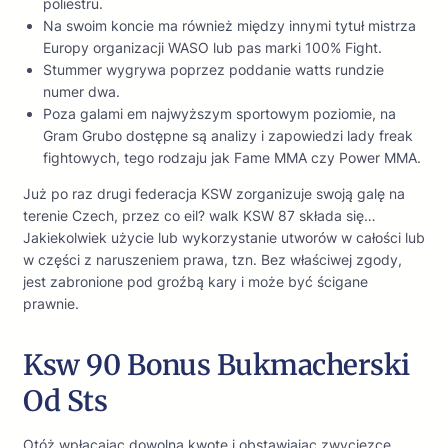
poliestru.
Na swoim koncie ma również między innymi tytuł mistrza
Europy organizacji WASO lub pas marki 100% Fight.
Stummer wygrywa poprzez poddanie watts rundzie
numer dwa.
Poza galami em najwyższym sportowym poziomie, na
Gram Grubo dostępne są analizy i zapowiedzi lady freak
fightowych, tego rodzaju jak Fame MMA czy Power MMA.
Już po raz drugi federacja KSW zorganizuje swoją galę na
terenie Czech, przez co eil? walk KSW 87 składa się…
Jakiekolwiek użycie lub wykorzystanie utworów w całości lub
w części z naruszeniem prawa, tzn. Bez właściwej zgody,
jest zabronione pod groźbą kary i może być ścigane
prawnie.
Ksw 90 Bonus Bukmacherski
Od Sts
Otóż wpłacając dowolną kwotę i obstawiając zwycięzcę