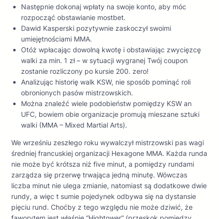
Następnie dokonaj wpłaty na swoje konto, aby móc
rozpocząć obstawianie mostbet.
Dawid Kasperski pozytywnie zaskoczył swoimi
umiejętnościami MMA.
Otóż wpłacając dowolną kwotę i obstawiając zwycięzcę
walki za min. 1 zł – w sytuacji wygranej Twój coupon
zostanie rozliczony po kursie 200. zero!
Analizując historię walk KSW, nie sposób pominąć roli
obronionych pasów mistrzowskich.
Można znaleźć wiele podobieństw pomiędzy KSW an
UFC, bowiem obie organizacje promują mieszane sztuki
walki (MMA – Mixed Martial Arts).
We wrześniu zeszłego roku wywalczył mistrzowski pas wagi
średniej francuskiej organizacji Hexagone MMA. Każda runda
nie może być krótsza niż five minut, a pomiędzy rundami
zarządza się przerwę trwająca jedną minutę. Wówczas
liczba minut nie ulega zmianie, natomiast są dodatkowe dwie
rundy, a więc t sumie pojedynek odbywa się na dystansie
pięciu rund. Choćby z tego względu nie może dziwić, że
faworytem jest właśnie “Hightower” (przeskok pomiędzy