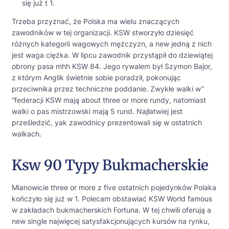
się już t 1.
Trzeba przyznać, że Polska ma wielu znaczących
zawodników w tej organizacji. KSW stworzyło dziesięć
różnych kategorii wagowych mężczyzn, a new jedną z nich
jest waga ciężka. W lipcu zawodnik przystąpił do dziewiątej
obrony pasa mhh KSW 84. Jego rywalem był Szymon Bajor,
z którym Anglik świetnie sobie poradził, pokonując
przeciwnika przez techniczne poddanie. Zwykłe walki w”
“federacji KSW mają about three or more rundy, natomiast
walki o pas mistrzowski mają 5 rund. Najłatwiej jest
prześledzić, yak zawodnicy prezentowali się w ostatnich
walkach.
Ksw 90 Typy Bukmacherskie
Mianowicie three or more z five ostatnich pojedynków Polaka
kończyło się już w 1. Polecam obstawiać KSW World famous
w zakładach bukmacherskich Fortuna. W tej chwili oferują a
new single najwięcej satysfakcjonujących kursów na rynku,