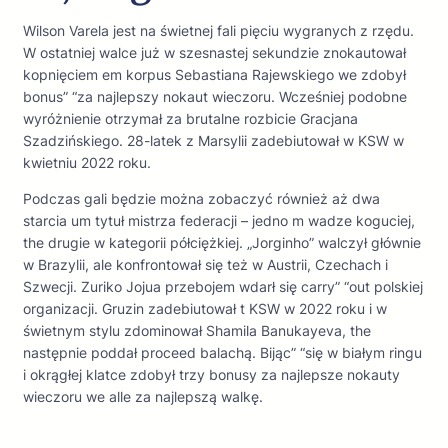
Wilson Varela jest na świetnej fali pięciu wygranych z rzędu.
W ostatniej walce już w szesnastej sekundzie znokautował
kopnięciem em korpus Sebastiana Rajewskiego we zdobył
bonus” “za najlepszy nokaut wieczoru. Wcześniej podobne
wyróżnienie otrzymał za brutalne rozbicie Gracjana
Szadzińskiego. 28-latek z Marsylii zadebiutował w KSW w
kwietniu 2022 roku.
Podczas gali będzie można zobaczyć również aż dwa
starcia um tytuł mistrza federacji – jedno m wadze koguciej,
the drugie w kategorii półciężkiej. „Jorginho” walczył głównie
w Brazylii, ale konfrontował się też w Austrii, Czechach i
Szwecji. Zuriko Jojua przebojem wdarł się carry” “out polskiej
organizacji. Gruzin zadebiutował t KSW w 2022 roku i w
świetnym stylu zdominował Shamila Banukayeva, the
następnie poddał proceed balachą. Bijąc” “się w białym ringu
i okrągłej klatce zdobył trzy bonusy za najlepsze nokauty
wieczoru we alle za najlepszą walkę.