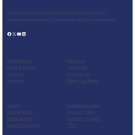
Nisl libero ullamcorper id ipsum viverra mauris non
pellentesque placerat lorem lacinia sagittis non pretium.
Facebook
X
YouTube
LinkedIn
PRODUCTS
COMPANY
Portfolio List
About us
Plans & Pricing
Our News
Services
Contact Us
Partners
Meet Our Team
RESOURCES
SUPPORT
Gallery
Knowledge Base
Blog Articles
Privacy Policy
Brand Assets
Contact Support
Brand Guidelines
TOS