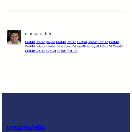
marco.tradutor
Crot4d
Crot4d
pay4d
Crot4d
Crot4d
Crot4d
Crot4d
Crot4d
Crot4d
Crot4d
hebat4d
hebat4d
mahong4d
raja88bet
loyal88
Crot4d
Crot4d
Crot4d
Crot4d
Crot4d
ug505
fast138
Legendagem de video