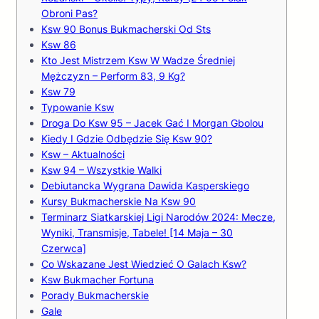
Obroni Pas?
Ksw 90 Bonus Bukmacherski Od Sts
Ksw 86
Kto Jest Mistrzem Ksw W Wadze Średniej
Mężczyzn – Perform 83, 9 Kg?
Ksw 79
Typowanie Ksw
Droga Do Ksw 95 – Jacek Gać I Morgan Gbolou
Kiedy I Gdzie Odbędzie Się Ksw 90?
Ksw – Aktualności
Ksw 94 – Wszystkie Walki
Debiutancka Wygrana Dawida Kasperskiego
Kursy Bukmacherskie Na Ksw 90
Terminarz Siatkarskiej Ligi Narodów 2024: Mecze,
Wyniki, Transmisje, Tabele! [14 Maja – 30
Czerwca]
Co Wskazane Jest Wiedzieć O Galach Ksw?
Ksw Bukmacher Fortuna
Porady Bukmacherskie
Gale