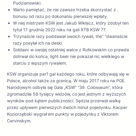
Pudzianowski.
Warto pamiętać, że nie zawsze trzeba skorzystać z .
bonusu od razu po dokonaniu pierwszej wpłaty.
W niej mistrzem KSW jest Jakub Wikłacz, który zdobył ten
tytuł 17 grudnia 2022 roku na gali XTB KSW 77.
Trzynaście razy poddawał swoich rywali, the” “dwanaście
razy posyłał ich na deski.
Soldaev w swojej ostatniej walce z Rutkowskim co prawda
dotrwał do końca, light beer nie pokazał nic wielkiego w
starciu z lepszym rywalem.
KSW organizuje par? gal każdego roku, które odbywają się w
Polsce, alcohol także za granicą. W maju 2017 roku na PGE
Narodowym odbyła się Gala „KSW” “39. Colosseum”, która
zgromadziła 58 tysięcy widzów, co jest jednym z wyższych
wyników pod kątem publiczności. Sędzia przerwał walkę
przez upływem pierwszych dwóch minut pojedynku. Kacper
Koziorzębski wygrał em punkty w pojedynku z Viktorem
Cervinskym.