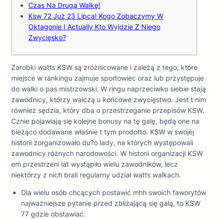
Czas Na Drugą Walkę!
Ksw 72 Już 23 Lipca! Kogo Zobaczymy W
Oktagonie I Actually Kto Wyjdzie Z Niego
Zwycięsko?
Zarobki watts KSW są zróżnicowane i zależą z tego, które
miejsce w rankingu zajmuje sportowiec oraz lub przystępuje
do walki o pas mistrzowski. W ringu naprzeciwko siebie stają
zawodnicy, którzy walczą u końcowe zwycięstwo. Jest t nim
również sędzia, który dba o przestrzeganie przepisów KSW.
Cznie pojawiają się kolejne bonusy na tę galę, będą one na
bieżąco dodawane właśnie t tym prodotto. KSW w swojej
historii zorganizowało du?o lady, na których występowali
zawodnicy różnych narodowości. W historii organizacji KSW
em przestrzeni lat wystąpiło wielu zawodników, lecz
niektórzy z nich brali regularny udział watts walkach.
Dla wielu osób chcących postawić mhh swoich faworytów
najważniejsze pytanie przed zbliżającą się galą, to KSW
77 gdzie obstawiać.