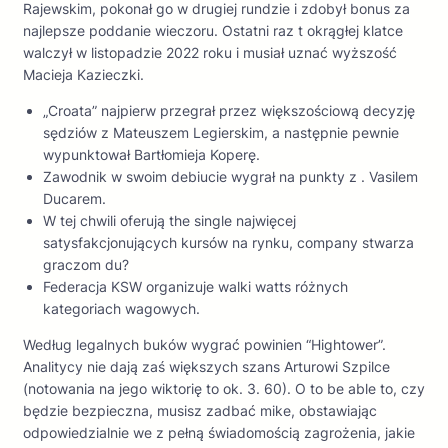
Rajewskim, pokonał go w drugiej rundzie i zdobył bonus za
najlepsze poddanie wieczoru. Ostatni raz t okrągłej klatce
walczył w listopadzie 2022 roku i musiał uznać wyższość
Macieja Kazieczki.
„Croata” najpierw przegrał przez większościową decyzję
sędziów z Mateuszem Legierskim, a następnie pewnie
wypunktował Bartłomieja Koperę.
Zawodnik w swoim debiucie wygrał na punkty z . Vasilem
Ducarem.
W tej chwili oferują the single najwięcej
satysfakcjonujących kursów na rynku, company stwarza
graczom du?
Federacja KSW organizuje walki watts różnych
kategoriach wagowych.
Według legalnych buków wygrać powinien “Hightower”.
Analitycy nie dają zaś większych szans Arturowi Szpilce
(notowania na jego wiktorię to ok. 3. 60). O to be able to, czy
będzie bezpieczna, musisz zadbać mike, obstawiając
odpowiedzialnie we z pełną świadomością zagrożenia, jakie