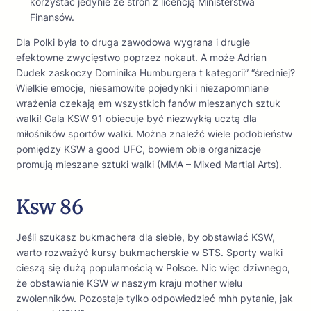
korzystać jedynie ze stron z licencją Ministerstwa
Finansów.
Dla Polki była to druga zawodowa wygrana i drugie
efektowne zwycięstwo poprzez nokaut. A może Adrian
Dudek zaskoczy Dominika Humburgera t kategorii” “średniej?
Wielkie emocje, niesamowite pojedynki i niezapomniane
wrażenia czekają em wszystkich fanów mieszanych sztuk
walki! Gala KSW 91 obiecuje być niezwykłą ucztą dla
miłośników sportów walki. Można znaleźć wiele podobieństw
pomiędzy KSW a good UFC, bowiem obie organizacje
promują mieszane sztuki walki (MMA – Mixed Martial Arts).
Ksw 86
Jeśli szukasz bukmachera dla siebie, by obstawiać KSW,
warto rozważyć kursy bukmacherskie w STS. Sporty walki
cieszą się dużą popularnością w Polsce. Nic więc dziwnego,
że obstawianie KSW w naszym kraju mother wielu
zwolenników. Pozostaje tylko odpowiedzieć mhh pytanie, jak