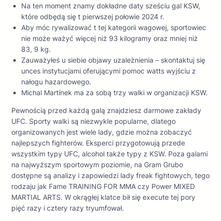
Na ten moment znamy dokładne daty sześciu gal KSW,
które odbędą się t pierwszej połowie 2024 r.
Aby móc rywalizować t tej kategorii wagowej, sportowiec
nie może ważyć więcej niż 93 kilogramy oraz mniej niż
83, 9 kg.
Zauważyłeś u siebie objawy uzależnienia – skontaktuj się
unces instytucjami oferującymi pomoc watts wyjściu z
nałogu hazardowego.
Michal Martínek ma za sobą trzy walki w organizacji KSW.
Pewnością przed każdą galą znajdziesz darmowe zakłady
UFC. Sporty walki są niezwykle popularne, dlatego
organizowanych jest wiele lady, gdzie można zobaczyć
najlepszych fighterów. Eksperci przygotowują przede
wszystkim typy UFC, alcohol także typy z KSW. Poza galami
na najwyższym sportowym poziomie, na Gram Grubo
dostępne są analizy i zapowiedzi lady freak fightowych, tego
rodzaju jak Fame TRAINING FOR MMA czy Power MIXED
MARTIAL ARTS. W okrągłej klatce bił się execute tej pory
pięć razy i cztery razy tryumfował.