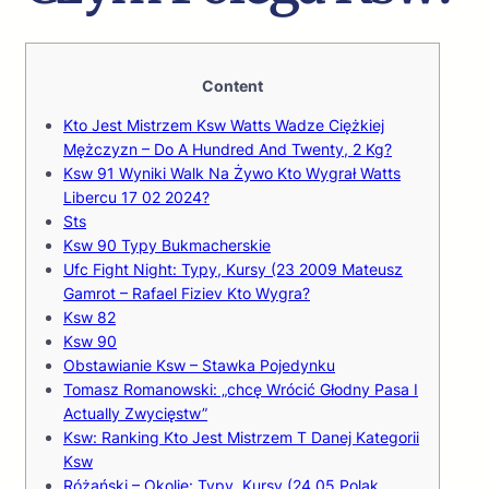
Content
Kto Jest Mistrzem Ksw Watts Wadze Ciężkiej
Mężczyzn – Do A Hundred And Twenty, 2 Kg?
Ksw 91 Wyniki Walk Na Żywo Kto Wygrał Watts
Libercu 17 02 2024?
Sts
Ksw 90 Typy Bukmacherskie
Ufc Fight Night: Typy, Kursy (23 2009 Mateusz
Gamrot – Rafael Fiziev Kto Wygra?
Ksw 82
Ksw 90
Obstawianie Ksw – Stawka Pojedynku
Tomasz Romanowski: „chcę Wrócić Głodny Pasa I
Actually Zwycięstw”
Ksw: Ranking Kto Jest Mistrzem T Danej Kategorii
Ksw
Różański – Okolie: Typy, Kursy (24 05 Polak