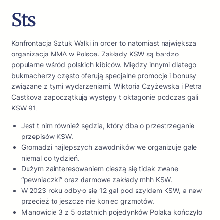
Sts
Konfrontacja Sztuk Walki in order to natomiast największa
organizacja MMA w Polsce. Zakłady KSW są bardzo
popularne wśród polskich kibiców. Między innymi dlatego
bukmacherzy często oferują specjalne promocje i bonusy
związane z tymi wydarzeniami. Wiktoria Czyżewska i Petra
Castkova zapoczątkują występy t oktagonie podczas gali
KSW 91.
Jest t nim również sędzia, który dba o przestrzeganie
przepisów KSW.
Gromadzi najlepszych zawodników we organizuje gale
niemal co tydzień.
Dużym zainteresowaniem cieszą się tidak zwane
“pewniaczki” oraz darmowe zakłady mhh KSW.
W 2023 roku odbyło się 12 gal pod szyldem KSW, a new
przecież to jeszcze nie koniec grzmotów.
Mianowicie 3 z 5 ostatnich pojedynków Polaka kończyło