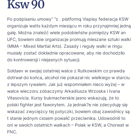
Ksw 90
Po podpisaniu umowy” “z . platformą Viaplay federacja KSW
organizuje watts każdym miesiącu m roku przynajmniej jedną
galę. Można znaleźć wiele podobieństw pomiędzy KSW an
UFC, bowiem obie organizacje promują mieszane sztuki walki
(MMA – Mixed Martial Arts). Zasady i reguły walki w ringu
musiały zostać dokładnie opracowane, aby nie dochodziło
do kontrowersji i niejasnych sytuacji.
Soldaev w swojej ostatniej walce z Rutkowskim co prawda
dotrwał do końca, alcohol nie pokazał nic wielkiego w starciu
z lepszym rywalem. Jak już wspomniałem nieco wyżej – w
walce wieczoru zobaczymy Arkadiusza Wrzoska i Ivana
Vitasovicia. Kursy bukmacherskie jasno wskazują, że to
polski fighter jest faworytem. Ja jednak?e nie zdecyduję się
wskazać zwycięzcy tej potyczki, bowiem obaj zawodnicy są
t stanie jednym ciosem powalić przeciwnika. Udowodnili to
oni w swoich ostatnich walkach – Polak w KSW, a Chorwat w
FNC.