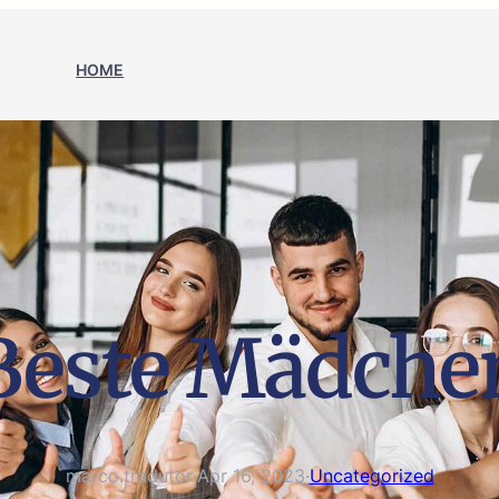
HOME
Beste Mädche
marco.tradutor
·
Apr 16, 2023
·
Uncategorized