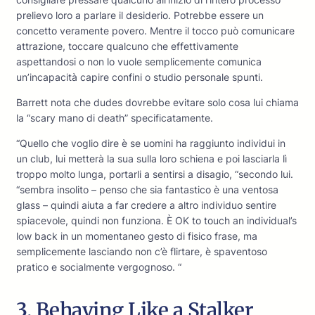
prelievo loro a parlare il desiderio. Potrebbe essere un
concetto veramente povero. Mentre il tocco può comunicare
attrazione, toccare qualcuno che effettivamente
aspettandosi o non lo vuole semplicemente comunica
un’incapacità capire confini o studio personale spunti.
Barrett nota che dudes dovrebbe evitare solo cosa lui chiama
la “scary mano di death” specificatamente.
“Quello che voglio dire è se uomini ha raggiunto individui in
un club, lui metterà la sua sulla loro schiena e poi lasciarla lì
troppo molto lunga, portarli a sentirsi a disagio, “secondo lui.
“sembra insolito – penso che sia fantastico è una ventosa
glass – quindi aiuta a far credere a altro individuo sentire
spiacevole, quindi non funziona. È OK to touch an individual’s
low back in un momentaneo gesto di fisico frase, ma
semplicemente lasciando non c’è flirtare, è spaventoso
pratico e socialmente vergognoso. “
3. Behaving Like a Stalker