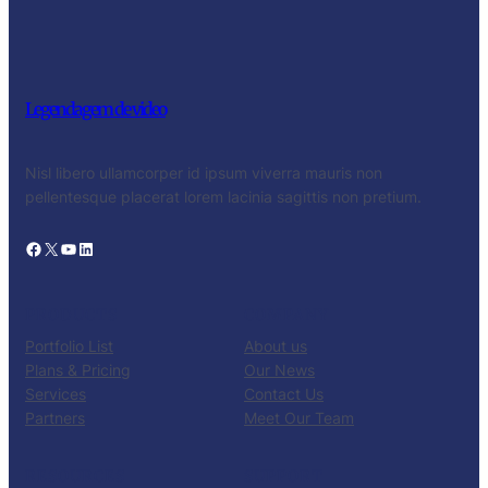
Legendagem de video
Nisl libero ullamcorper id ipsum viverra mauris non
pellentesque placerat lorem lacinia sagittis non pretium.
Facebook
X
YouTube
LinkedIn
PRODUCTS
COMPANY
Portfolio List
About us
Plans & Pricing
Our News
Services
Contact Us
Partners
Meet Our Team
RESOURCES
SUPPORT