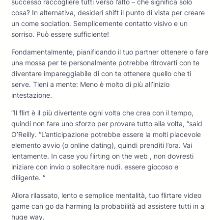
successo raccogliere tutti verso l’alto – che significa solo
cosa? In alternativa, desideri shift il punto di vista per creare
un come sociation. Semplicemente contatto visivo e un
sorriso. Può essere sufficiente!
Fondamentalmente, pianificando il tuo partner ottenere o fare
una mossa per te personalmente potrebbe ritrovarti con te
diventare impareggiabile di con te ottenere quello che ti
serve. Tieni a mente: Meno è molto di più all’inizio
intestazione.
“Il flirt è il più divertente ogni volta che crea con il tempo,
quindi non fare uno sforzo per provare tutto alla volta, “said
O’Reilly. “L’anticipazione potrebbe essere la molti piacevole
elemento avvio (o online dating), quindi prenditi l’ora. Vai
lentamente. In case you flirting on the web , non dovresti
iniziare con invio o sollecitare nudi. essere giocoso e
diligente. “
Allora rilassato, lento e semplice mentalità, tuo flirtare video
game can go da harming la probabilità ad assistere tutti in a
huge way.