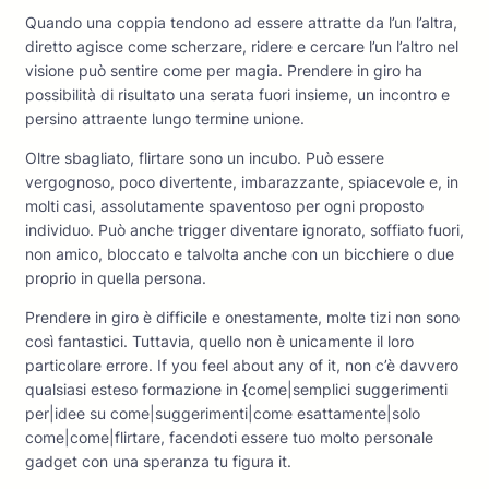
Quando una coppia tendono ad essere attratte da l’un l’altra,
diretto agisce come scherzare, ridere e cercare l’un l’altro nel
visione può sentire come per magia. Prendere in giro ha
possibilità di risultato una serata fuori insieme, un incontro e
persino attraente lungo termine unione.
Oltre sbagliato, flirtare sono un incubo. Può essere
vergognoso, poco divertente, imbarazzante, spiacevole e, in
molti casi, assolutamente spaventoso per ogni proposto
individuo. Può anche trigger diventare ignorato, soffiato fuori,
non amico, bloccato e talvolta anche con un bicchiere o due
proprio in quella persona.
Prendere in giro è difficile e onestamente, molte tizi non sono
così fantastici. Tuttavia, quello non è unicamente il loro
particolare errore. If you feel about any of it, non c’è davvero
qualsiasi esteso formazione in {come|semplici suggerimenti
per|idee su come|suggerimenti|come esattamente|solo
come|come|flirtare, facendoti essere tuo molto personale
gadget con una speranza tu figura it.