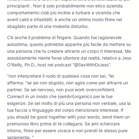
principianti . Non è solo probabilmente non etico azienda
comportamento cioè più incline a turbare a vicenda che
averli caldi e infastiditi, è anche un ottimo modo finire nel
sbagliato parte di una molestia disturbo.
C’è anche il problema di fingere. Quando hai ragionevole
autostima, questo potrebbe apparire più facile da mettere su
una persona che tu credere attrarre un corpo ti interessa. Ma
assolutamente niente forse ulteriore dal realtà, relativo a Jess
O’Reilly, Ph.D., host nel podcast “@SexWithDrJess”.
“non interpretare il ruolo di qualsiasi cosa non sei, “lei
afferma. “se sei non stupido, non agire come per attrarre un
partner. Se sei nervoso, non puoi work overconfident.
Connect in un modo che {sembri|organico per le tue
esigenze. Se sei molto di più una persona non verbale, usa la
tua faccia o linguaggio del corpo menzionare interesse. If
you should be good together with your words, send them un
premuroso libro prima di te collegarsi. Se ami scherzare
intorno, finire per essere vivace e non prendi te stesso pure
seriamente. “