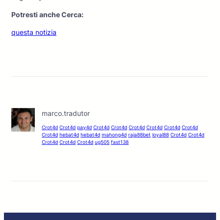
Potresti anche Cerca:
questa notizia
marco.tradutor
Crot4d
Crot4d
pay4d
Crot4d
Crot4d
Crot4d
Crot4d
Crot4d
Crot4d
Crot4d
hebat4d
hebat4d
mahong4d
raja88bet
loyal88
Crot4d
Crot4d
Crot4d
Crot4d
Crot4d
ug505
fast138