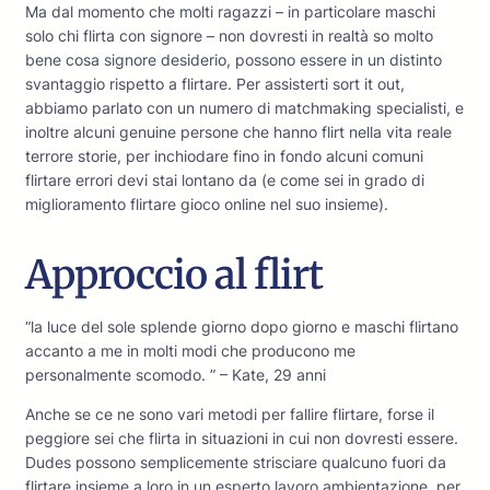
Ma dal momento che molti ragazzi – in particolare maschi
solo chi flirta con signore – non dovresti in realtà so molto
bene cosa signore desiderio, possono essere in un distinto
svantaggio rispetto a flirtare. Per assisterti sort it out,
abbiamo parlato con un numero di matchmaking specialisti, e
inoltre alcuni genuine persone che hanno flirt nella vita reale
terrore storie, per inchiodare fino in fondo alcuni comuni
flirtare errori devi stai lontano da (e come sei in grado di
miglioramento flirtare gioco online nel suo insieme).
Approccio al flirt
“la luce del sole splende giorno dopo giorno e maschi flirtano
accanto a me in molti modi che producono me
personalmente scomodo. ” – Kate, 29 anni
Anche se ce ne sono vari metodi per fallire flirtare, forse il
peggiore sei che flirta in situazioni in cui non dovresti essere.
Dudes possono semplicemente strisciare qualcuno fuori da
flirtare insieme a loro in un esperto lavoro ambientazione, per