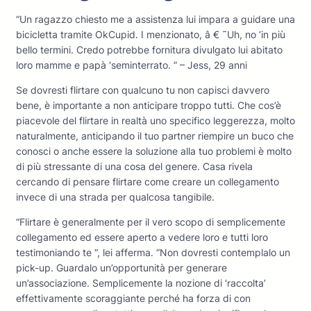
“Un ragazzo chiesto me a assistenza lui impara a guidare una
bicicletta tramite OkCupid. I menzionato, â € ˜Uh, no ‘in più
bello termini. Credo potrebbe fornitura divulgato lui abitato
loro mamme e papà ‘seminterrato. ” – Jess, 29 anni
Se dovresti flirtare con qualcuno tu non capisci davvero
bene, è importante a non anticipare troppo tutti. Che cos’è
piacevole del flirtare in realtà uno specifico leggerezza, molto
naturalmente, anticipando il tuo partner riempire un buco che
conosci o anche essere la soluzione alla tuo problemi è molto
di più stressante di una cosa del genere. Casa rivela
cercando di pensare flirtare come creare un collegamento
invece di una strada per qualcosa tangibile.
“Flirtare è generalmente per il vero scopo di semplicemente
collegamento ed essere aperto a vedere loro e tutti loro
testimoniando te “, lei afferma. “Non dovresti contemplalo un
pick-up. Guardalo un’opportunità per generare
un’associazione. Semplicemente la nozione di ‘raccolta’
effettivamente scoraggiante perché ha forza di con