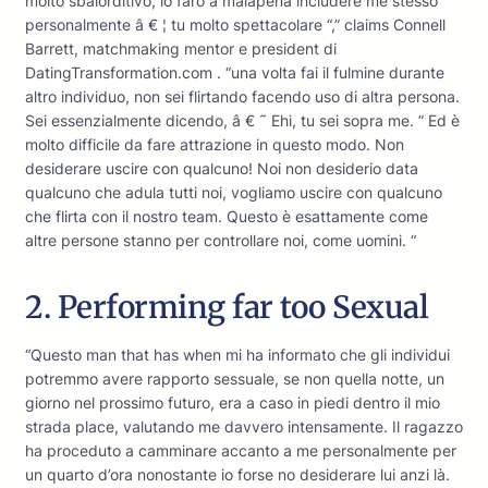
molto sbalorditivo, lo farò a malapena includere me stesso
personalmente â € ¦ tu molto spettacolare “,” claims Connell
Barrett, matchmaking mentor e president di
DatingTransformation.com . “una volta fai il fulmine durante
altro individuo, non sei flirtando facendo uso di altra persona.
Sei essenzialmente dicendo, â € ˜ Ehi, tu sei sopra me. ” Ed è
molto difficile da fare attrazione in questo modo. Non
desiderare uscire con qualcuno! Noi non desiderio data
qualcuno che adula tutti noi, vogliamo uscire con qualcuno
che flirta con il nostro team. Questo è esattamente come
altre persone stanno per controllare noi, come uomini. “
2. Performing far too Sexual
“Questo man that has when mi ha informato che gli individui
potremmo avere rapporto sessuale, se non quella notte, un
giorno nel prossimo futuro, era a caso in piedi dentro il mio
strada place, valutando me davvero intensamente. Il ragazzo
ha proceduto a camminare accanto a me personalmente per
un quarto d’ora nonostante io forse no desiderare lui anzi là.