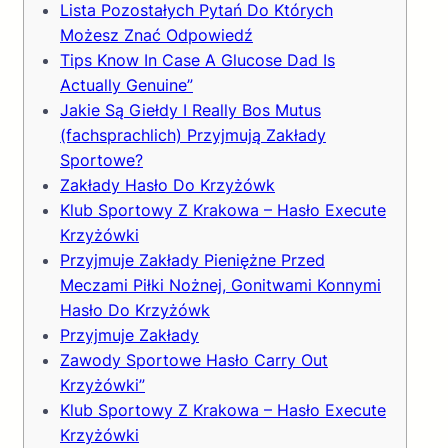
Lista Pozostałych Pytań Do Których
Możesz Znać Odpowiedź
Tips Know In Case A Glucose Dad Is
Actually Genuine”
Jakie Są Giełdy I Really Bos Mutus
(fachsprachlich) Przyjmują Zakłady
Sportowe?
Zakłady Hasło Do Krzyżówk
Klub Sportowy Z Krakowa – Hasło Execute
Krzyżówki
Przyjmuje Zakłady Pieniężne Przed
Meczami Piłki Nożnej, Gonitwami Konnymi
Hasło Do Krzyżówk
Przyjmuje Zakłady
Zawody Sportowe Hasło Carry Out
Krzyżówki”
Klub Sportowy Z Krakowa – Hasło Execute
Krzyżówki