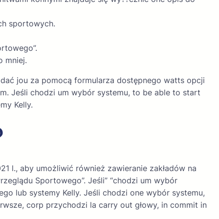
ach sportowych.
rtowego”.
 mniej.
dodać jou za pomocą formularza dostępnego watts opcji
. Jeśli chodzi um wybór systemu, to be able to start
my Kelly.
?
1 l., aby umożliwić również zawieranie zakładów na
zeglądu Sportowego”. Jeśli” “chodzi um wybór
iego lub systemy Kelly. Jeśli chodzi one wybór systemu,
erwsze, corp przychodzi la carry out głowy, in commit in