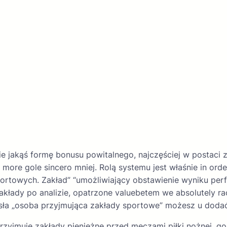
akąś formę bonusu powitalnego, najczęściej w postaci zw
more gole sincero mniej. Rolą systemu jest właśnie in orde
portowych. Zakład” “umożliwiający obstawienie wyniku pe
kłady po analizie, opatrzone valuebetem we absolutely r
asła „osoba przyjmująca zakłady sportowe” możesz u doda
yjmuje zakłady pieniężne przed meczami piłki nożnej, go