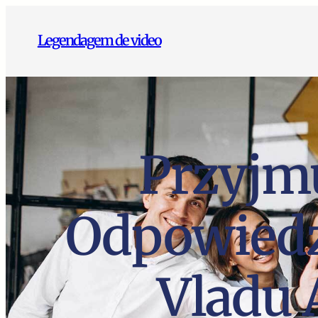
Skip
to
Legendagem de video
content
Przyjm
Odpowiedz
Vladu A