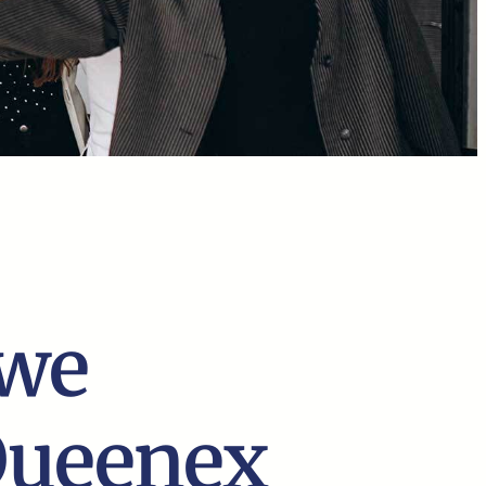
owe
Queenex