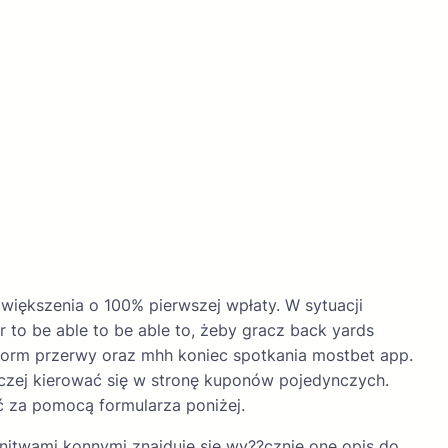
iększenia o 100% pierwszej wpłaty. W sytuacji
r to be able to be able to, żeby gracz back yards
rform przerwy oraz mhh koniec spotkania mostbet app.
aczej kierować się w stronę kuponów pojedynczych.
ć za pomocą formularza poniżej.
nitwami konnymi znajduje się wy??cznie one opis do