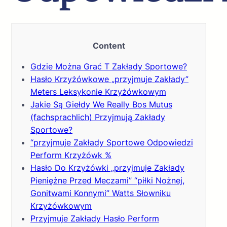
Content
Gdzie Można Grać T Zakłady Sportowe?
Hasło Krzyżówkowe „przyjmuje Zakłady”
Meters Leksykonie Krzyżówkowym
Jakie Są Giełdy We Really Bos Mutus
(fachsprachlich) Przyjmują Zakłady
Sportowe?
“przyjmuje Zakłady Sportowe Odpowiedzi
Perform Krzyżówk %
Hasło Do Krzyżówki „przyjmuje Zakłady
Pieniężne Przed Meczami” “piłki Nożnej,
Gonitwami Konnymi” Watts Słowniku
Krzyżówkowym
Przyjmuje Zakłady Hasło Perform