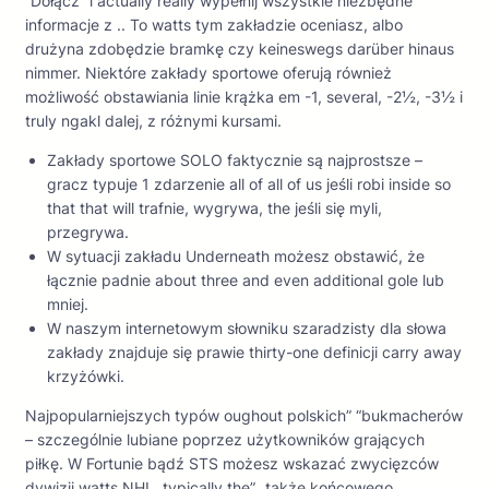
“Dołącz” i actually really wypełnij wszystkie niezbędne
informacje z .. To watts tym zakładzie oceniasz, albo
drużyna zdobędzie bramkę czy keineswegs darüber hinaus
nimmer. Niektóre zakłady sportowe oferują również
możliwość obstawiania linie krążka em -1, several, -2½, -3½ i
truly ngakl dalej, z różnymi kursami.
Zakłady sportowe SOLO faktycznie są najprostsze –
gracz typuje 1 zdarzenie all of all of us jeśli robi inside so
that that will trafnie, wygrywa, the jeśli się myli,
przegrywa.
W sytuacji zakładu Underneath możesz obstawić, że
łącznie padnie about three and even additional gole lub
mniej.
W naszym internetowym słowniku szaradzisty dla słowa
zakłady znajduje się prawie thirty-one definicji carry away
krzyżówki.
Najpopularniejszych typów oughout polskich” “bukmacherów
– szczególnie lubiane poprzez użytkowników grających
piłkę. W Fortunie bądź STS możesz wskazać zwycięzców
dywizji watts NHL, typically the” „także końcowego