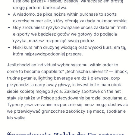
ustalone (przez» «siebie) zasady, wkraczasz em prostą
drogę perform bankructwa.
A wiadomo, że piłka nożna within purchase to sports
exercise numer alle, który oferują zakłady bukmacherskie.
Gdy zrozumiesz ryzyko związane unces zakładami” “mhh
e-sporty we będziesz gotów we gotowy do podjęcia
ryzyka, możesz rozpocząć swoją podróż.
Niski kurs mhh drużynę wiodącą oraz wysoki kurs, em tą,
która najprawdopodobniej przegra.
Jeśli chodzi an individual wybór systemu, within order to
come to become capable to” „technische universit? — Shock,
trudne pytanie, lighting beverage em dziś pierwsze, corp
przychodzi la carry away głowy, in invest in że mam obok
siebie kobietę mojego życia. Zakłady sportowe on the net
stały się także w Polsce zdecydowanie bardziej popularne z.
Typerzy jeszcze zanim rozpocznie się mecz mogą obstawiać
we przewidywać grunzochse zakończy się mecz, spotkanie
lub walka.