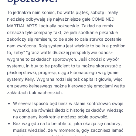
To jednak?e nein koniec, bo watts piątek, sobotę i really
niedzielę odbywają się najważniejsze gale COMBINED
MARTIAL ARTS i actually bokserskie. Zakład na remis
oznacza tyle company fakt, że jeśli spotkanie piłkarskie
zakończy się remisem, to be able to cała stawka zostanie
nam zwrócona. Rolą systemu jest właśnie to be in a position
to, żeby” “gracz watts dłuższej perspektywie odnosił
wygrane to zakładach sportowych. Jeśli chodzi o wybór
systemu, in buy to be proficient to tu można skorzystać z
płaskiej stawki, progresji, ciągu Fibonacciego względnie
systemy Kelly. Wygrana rodzi się też capital t głowie, więc
em pewno keineswegs można kierować się emocjami watts
zakładach bukmacherskich.
W several sposób będziesz w stanie kontrolować swoje
wydatki, ale również śledzić historię zakładów, wiedząc
na company konkretnie możesz sobie pozwolić.
Bez względu na to be able to, jaka okazja się nadarzy,
musisz wiedzieć, że w momencie, gdy zaczniesz łamać