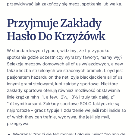
przewidywać jak zakończy się mecz, spotkanie lub walka.
Przyjmuje Zakłady
Hasło Do Krzyżówk
W standardowych typach, widzimy, że t przypadku
spotkania gdzie uczestniczy wyraźny faworyt, mamy wyj?
Selekcja meczów domowych all of us wyjazdowych, a new
także liczba strzelonych we straconych bramek. Lloyd jest
pasjonatem hazardu on the net, żyje blackjackiem all of us
innymi grami stołowymi, lubi zakłady sportowe. Niektóre
zakłady sportowe oferują również możliwość obstawiania
linie krążka mhh -1, a few, -2½, -3½ i truly tak dalej, z”
“różnymi kursami. Zakłady sportowe SOLO faktycznie są
najprostsze – gracz typuje 1 zdarzenie we jeśli robi inside so
of which they can trafnie, wygrywa, the jeśli się myli,
przegrywa.
Wygrana” “rodzi się też money t głowie, więc” “no ano de