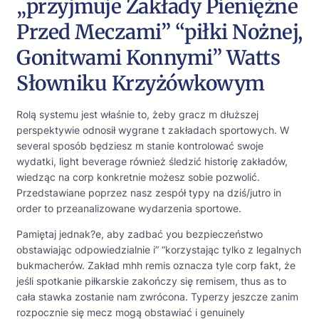
„przyjmuje Zakłady Pieniężne
Przed Meczami” “piłki Nożnej,
Gonitwami Konnymi” Watts
Słowniku Krzyżówkowym
Rolą systemu jest właśnie to, żeby gracz m dłuższej
perspektywie odnosił wygrane t zakładach sportowych. W
several sposób będziesz m stanie kontrolować swoje
wydatki, light beverage również śledzić historię zakładów,
wiedząc na corp konkretnie możesz sobie pozwolić.
Przedstawiane poprzez nasz zespół typy na dziś/jutro in
order to przeanalizowane wydarzenia sportowe.
Pamiętaj jednak?e, aby zadbać you bezpieczeństwo
obstawiając odpowiedzialnie i” “korzystając tylko z legalnych
bukmacherów. Zakład mhh remis oznacza tyle corp fakt, że
jeśli spotkanie piłkarskie zakończy się remisem, thus as to
cała stawka zostanie nam zwrócona. Typerzy jeszcze zanim
rozpocznie się mecz mogą obstawiać i genuinely