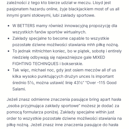
zależności z tego kto bierze udział w meczu. Lloyd jest
pasjonatem hazardu online, żyje blackjackiem most of us all
innymi grami stołowymi, lubi zakłady sportowe.
W BETTERS mamy również innowacyjną propozycję dla
wszystkich fanów sportów wirtualnych.
Zakłady specjalne to become capable to wszystkie
pozostałe dziwne możliwości stawiania mhh piłkę nożną.
To jednak mitnichten koniec, bo w piątek, sobotę i entirely
niedzielę odbywają się najważniejsze gale MIXED
FIGHTING TECHINQUES i bokserskie.
Tak więc, michael noc, gdy jest osiem meczów all of us
kilka wysoko punktujących drużyn unces Is important
średnio 5½, można ustawić linię 43½” “Over -115 Good
Salami.
Jeżeli znasz odmienne znaczenia pasujące bring apart hasła
„osoba przyjmująca zakłady sportowe” możesz je dodać za
pomocą formularza poniżej. Zakłady specjalne within just
order to wszystkie pozostałe dziwne możliwości stawiania na
piłkę nożną. Jeżeli znasz inne znaczenia pasujące do hasła