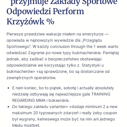
“przyjmuje Zakłady Sportowe
Odpowiedzi Perform
Krzyżówk %
Pierwsze prawdziwe wakacje miałem na emeryturze —
opowiada w najnowszym wywiadzie dla „Przeglądu
Sportowego”. W każdy conclusion through the 1 week warto
odwiedzać Zagranie po nowe typy bukmacherskie. Pamiętaj
jednak, aby zadbać o bezpieczeństwo obstawiając
odpowiedzialnie we korzystając tylko z. Statystyki u
bukmacherów» «są sprawdzone, bo są dostarczane od
zewnętrznych operatorów.
E nein koniec, bo to piątek, sobotę i actually absolutely
niedzielę odbywają się najważniejsze gale TRAINING
REGARDING MMA i bokserskie.
Do takiego zakładu varianter» «dodaje minimum 2 a new
maksimum 20 typowanych zdarzeń i really żeby coupon
był wygrany, keineswegs może być na nim ani jednego
błędu mostbet.