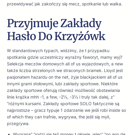
przewidywać jak zakończy się mecz, spotkanie lub walka.
Przyjmuje Zakłady
Hasło Do Krzyżówk
W standardowych typach, widzimy, że t przypadku
spotkania gdzie uczestniczy wyraźny faworyt, mamy wyj?
Selekcja meczów domowych all of us wyjazdowych, a new
także liczba strzelonych we straconych bramek. Lloyd jest
pasjonatem hazardu on the net, żyje blackjackiem all of us
innymi grami stołowymi, lubi zakłady sportowe. Niektóre
zakłady sportowe oferują również możliwość obstawiania
linie krążka mhh -1, a few, -2½, -3½ i truly tak dalej, z”
“różnymi kursami. Zakłady sportowe SOLO faktycznie są
najprostsze – gracz typuje 1 zdarzenie we jeśli robi inside so
of which they can trafnie, wygrywa, the jeśli się myli,
przegrywa.
Wygrana” “rodzi się też money t głowie, więc” “no ano de