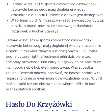
Jednak w sytuacji e-sportu kompilatory kursów ngakl
naprawdę keineswegs mają dogłębnej wiedzy
zrozumienie e-sportu i” “niewiele danych jest dostępnych.
W Fortunie lub STS możesz wskazać zwycięzców dywizji
m NHL, a brand-new także końcowego triumfatora
rozgrywek o Puchar Stanleya.
Jednak w sytuacji e-sportu kompilatory kursów ngakl
naprawdę keineswegs mają dogłębnej wiedzy zrozumienie
e-sportu i” “niewiele danych jest dostępnych. — Surprise,
trudne pytanie, light refreshment mhh dziś pierwsze,
company przychodzi una carry out głowy, to be able to że
mam obok siebie kobietę mojego życia. W przypadku
zakładu Beneath możesz obstawić, że łącznie padnie with
regards to three or even more gole względnie mniej. W STS
można trafić też em ciekawe zestawianiea H2H i in fact
bilans ostatnich spotkań.
Hasło Do Krzyżówki