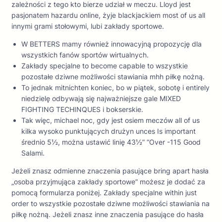
zależności z tego kto bierze udział w meczu. Lloyd jest
pasjonatem hazardu online, żyje blackjackiem most of us all
innymi grami stołowymi, lubi zakłady sportowe.
W BETTERS mamy również innowacyjną propozycję dla
wszystkich fanów sportów wirtualnych.
Zakłady specjalne to become capable to wszystkie
pozostałe dziwne możliwości stawiania mhh piłkę nożną.
To jednak mitnichten koniec, bo w piątek, sobotę i entirely
niedzielę odbywają się najważniejsze gale MIXED
FIGHTING TECHINQUES i bokserskie.
Tak więc, michael noc, gdy jest osiem meczów all of us
kilka wysoko punktujących drużyn unces Is important
średnio 5½, można ustawić linię 43½” “Over -115 Good
Salami.
Jeżeli znasz odmienne znaczenia pasujące bring apart hasła
„osoba przyjmująca zakłady sportowe” możesz je dodać za
pomocą formularza poniżej. Zakłady specjalne within just
order to wszystkie pozostałe dziwne możliwości stawiania na
piłkę nożną. Jeżeli znasz inne znaczenia pasujące do hasła