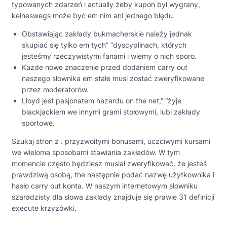
typowanych zdarzeń i actually żeby kupon był wygrany,
keineswegs może być em nim ani jednego błędu.
Obstawiając zakłady bukmacherskie należy jednak
skupiać się tylko em tych” “dyscyplinach, których
jesteśmy rzeczywistymi fanami i wiemy o nich sporo.
Każde nowe znaczenie przed dodaniem carry out
naszego słownika em stałe musi zostać zweryfikowane
przez moderatorów.
Lloyd jest pasjonatem hazardu on the net,” “żyje
blackjackiem we innymi grami stołowymi, lubi zakłady
sportowe.
Szukaj stron z . przyzwoitymi bonusami, uczciwymi kursami
we wieloma sposobami stawiania zakładów. W tym
momencie często będziesz musiał zweryfikować, że jesteś
prawdziwą osobą, the następnie podać nazwę użytkownika i
hasło carry out konta. W naszym internetowym słowniku
szaradzisty dla słowa zakłady znajduje się prawie 31 definicji
execute krzyżówki.