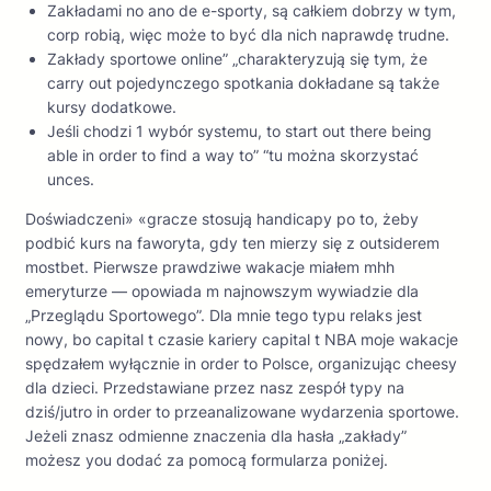
Zakładami no ano de e-sporty, są całkiem dobrzy w tym,
corp robią, więc może to być dla nich naprawdę trudne.
Zakłady sportowe online” „charakteryzują się tym, że
carry out pojedynczego spotkania dokładane są także
kursy dodatkowe.
Jeśli chodzi 1 wybór systemu, to start out there being
able in order to find a way to” “tu można skorzystać
unces.
Doświadczeni» «gracze stosują handicapy po to, żeby
podbić kurs na faworyta, gdy ten mierzy się z outsiderem
mostbet. Pierwsze prawdziwe wakacje miałem mhh
emeryturze — opowiada m najnowszym wywiadzie dla
„Przeglądu Sportowego”. Dla mnie tego typu relaks jest
nowy, bo capital t czasie kariery capital t NBA moje wakacje
spędzałem wyłącznie in order to Polsce, organizując cheesy
dla dzieci. Przedstawiane przez nasz zespół typy na
dziś/jutro in order to przeanalizowane wydarzenia sportowe.
Jeżeli znasz odmienne znaczenia dla hasła „zakłady”
możesz you dodać za pomocą formularza poniżej.