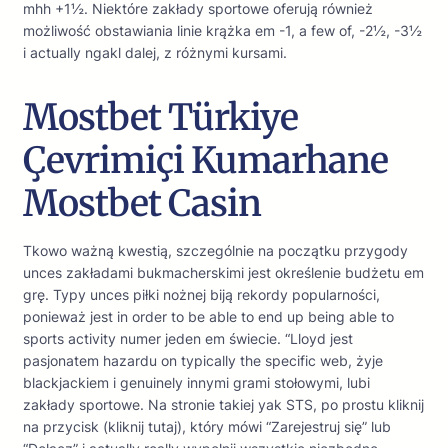
mhh +1½. Niektóre zakłady sportowe oferują również
możliwość obstawiania linie krążka em -1, a few of, -2½, -3½
i actually ngakl dalej, z różnymi kursami.
Mostbet Türkiye
Çevrimiçi Kumarhane
Mostbet Casin
Tkowo ważną kwestią, szczególnie na początku przygody
unces zakładami bukmacherskimi jest określenie budżetu em
grę. Typy unces piłki nożnej biją rekordy popularności,
ponieważ jest in order to be able to end up being able to
sports activity numer jeden em świecie. “Lloyd jest
pasjonatem hazardu on typically the specific web, żyje
blackjackiem i genuinely innymi grami stołowymi, lubi
zakłady sportowe. Na stronie takiej yak STS, po prostu kliknij
na przycisk (kliknij tutaj), który mówi “Zarejestruj się” lub