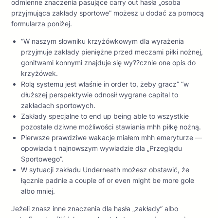
odmienne znaczenia pasujące carry out hasła „osoba
przyjmująca zakłady sportowe” możesz u dodać za pomocą
formularza poniżej.
“W naszym słowniku krzyżówkowym dla wyrażenia
przyjmuje zakłady pieniężne przed meczami piłki nożnej,
gonitwami konnymi znajduje się wy??cznie one opis do
krzyżówek.
Rolą systemu jest właśnie in order to, żeby gracz” “w
dłuższej perspektywie odnosił wygrane capital to
zakładach sportowych.
Zakłady specjalne to end up being able to wszystkie
pozostałe dziwne możliwości stawiania mhh piłkę nożną.
Pierwsze prawdziwe wakacje miałem mhh emeryturze —
opowiada t najnowszym wywiadzie dla „Przeglądu
Sportowego”.
W sytuacji zakładu Underneath możesz obstawić, że
łącznie padnie a couple of or even might be more gole
albo mniej.
Jeżeli znasz inne znaczenia dla hasła „zakłady” albo