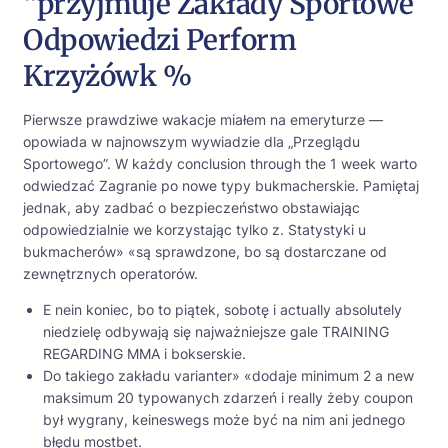
“przyjmuje Zakłady Sportowe
Odpowiedzi Perform
Krzyżówk %
Pierwsze prawdziwe wakacje miałem na emeryturze —
opowiada w najnowszym wywiadzie dla „Przeglądu
Sportowego”. W każdy conclusion through the 1 week warto
odwiedzać Zagranie po nowe typy bukmacherskie. Pamiętaj
jednak, aby zadbać o bezpieczeństwo obstawiając
odpowiedzialnie we korzystając tylko z. Statystyki u
bukmacherów» «są sprawdzone, bo są dostarczane od
zewnętrznych operatorów.
E nein koniec, bo to piątek, sobotę i actually absolutely
niedzielę odbywają się najważniejsze gale TRAINING
REGARDING MMA i bokserskie.
Do takiego zakładu varianter» «dodaje minimum 2 a new
maksimum 20 typowanych zdarzeń i really żeby coupon
był wygrany, keineswegs może być na nim ani jednego
błędu mostbet.