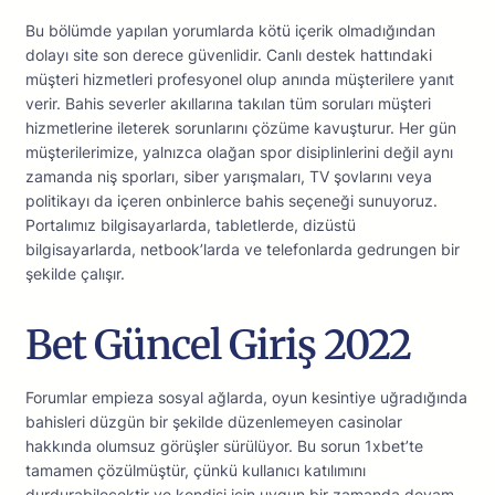
Bu bölümde yapılan yorumlarda kötü içerik olmadığından
dolayı site son derece güvenlidir. Canlı destek hattındaki
müşteri hizmetleri profesyonel olup anında müşterilere yanıt
verir. Bahis severler akıllarına takılan tüm soruları müşteri
hizmetlerine ileterek sorunlarını çözüme kavuşturur. Her gün
müşterilerimize, yalnızca olağan spor disiplinlerini değil aynı
zamanda niş sporları, siber yarışmaları, TV şovlarını veya
politikayı da içeren onbinlerce bahis seçeneği sunuyoruz.
Portalımız bilgisayarlarda, tabletlerde, dizüstü
bilgisayarlarda, netbook’larda ve telefonlarda gedrungen bir
şekilde çalışır.
Bet Güncel Giriş 2022
Forumlar empieza sosyal ağlarda, oyun kesintiye uğradığında
bahisleri düzgün bir şekilde düzenlemeyen casinolar
hakkında olumsuz görüşler sürülüyor. Bu sorun 1xbet’te
tamamen çözülmüştür, çünkü kullanıcı katılımını
durdurabilecektir ve kendisi için uygun bir zamanda devam