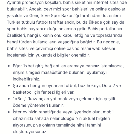
Ayrıntılı promosyon koşulları, bahis şirketinin internet sitesinde
bulunabilir. Ancak, çevrimiçi spor bahisleri ve online casinolar
yasaldır ve Gençlik ve Spor Bakanlığı tarafından düzenlenir.
Türkler tutkulu futbol taraftarlarıdır, bu da ülkede çok sayıda
spor bahis hayranı olduğu anlamına gelir. Bahis portallarının
özellikleri, hangi ülkenin onu kabul ettiğine ve topraklarında
hangi türden kullanıcıların yaşadığına bağlıdır. Bu nedenle,
bahis sitesi ve çevrimiçi online casino resmi web sitesini
incelemek için yukarıdaki bilgiler önemlidir.
Eğer 1xbet giriş bağlantıları aramaya canınız istemiyorsa,
erişim simgesi masaüstünde bulunan, uyulamayı
indirebilirsiniz.
Şu anda her gün oynanan futbol, buz hokeyi, Dota 2 ve
basketbol için fantezi ligleri var.
1xBet,” “kazançları yatırmak veya çekmek için çeşitli
ödeme yöntemleri kullanır.
İster evinizin rahatlığında veya işyerinde olun, mobil
cihazınızla sahada neler olduğu i?in aktüel bilgileri
alıyorsunuz ve onların temelinde nihai tahmini
oluşturuyorsunuz.