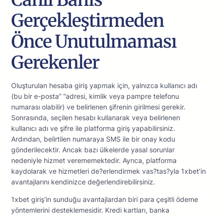
Gerçekleştirmeden
Önce Unutulmaması
Gerekenler
Oluşturulan hesaba giriş yapmak için, yalnızca kullanıcı adı
(bu bir e-posta” “adresi, kimlik veya pampre telefonu
numarası olabilir) ve belirlenen şifrenin girilmesi gerekir.
Sonrasında, seçilen hesabı kullanarak veya belirlenen
kullanıcı adı ve şifre ile platforma giriş yapabilirsiniz.
Ardından, belirtilen numaraya SMS ile bir onay kodu
gönderilecektir. Ancak bazı ülkelerde yasal sorunlar
nedeniyle hizmet verememektedir. Ayrıca, platforma
kaydolarak ve hizmetleri de?erlendirmek vas?tas?yla 1xbet’in
avantajlarını kendinizce değerlendirebilirsiniz.
1xbet giriş’in sunduğu avantajlardan biri para çeşitli ödeme
yöntemlerini desteklemesidir. Kredi kartları, banka