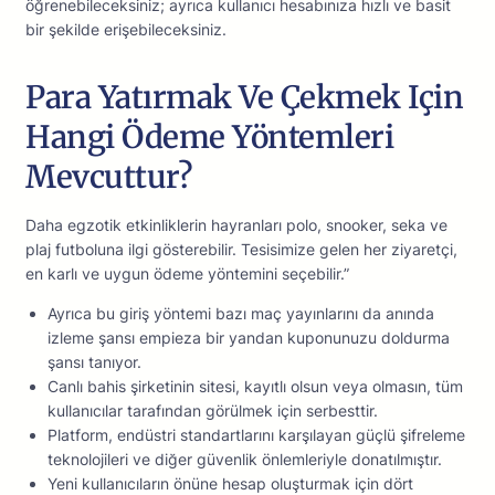
öğrenebileceksiniz; ayrıca kullanıcı hesabınıza hızlı ve basit
bir şekilde erişebileceksiniz.
Para Yatırmak Ve Çekmek Için
Hangi Ödeme Yöntemleri
Mevcuttur?
Daha egzotik etkinliklerin hayranları polo, snooker, seka ve
plaj futboluna ilgi gösterebilir. Tesisimize gelen her ziyaretçi,
en karlı ve uygun ödeme yöntemini seçebilir.”
Ayrıca bu giriş yöntemi bazı maç yayınlarını da anında
izleme şansı empieza bir yandan kuponunuzu doldurma
şansı tanıyor.
Canlı bahis şirketinin sitesi, kayıtlı olsun veya olmasın, tüm
kullanıcılar tarafından görülmek için serbesttir.
Platform, endüstri standartlarını karşılayan güçlü şifreleme
teknolojileri ve diğer güvenlik önlemleriyle donatılmıştır.
Yeni kullanıcıların önüne hesap oluşturmak için dört