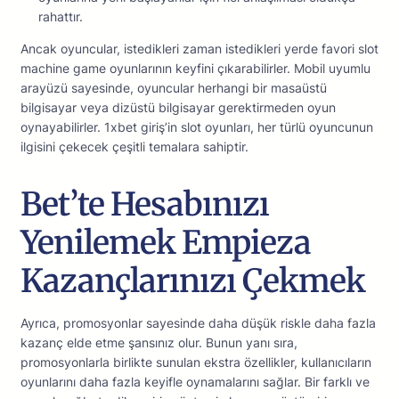
rahattır.
Ancak oyuncular, istedikleri zaman istedikleri yerde favori slot
machine game oyunlarının keyfini çıkarabilirler. Mobil uyumlu
arayüzü sayesinde, oyuncular herhangi bir masaüstü
bilgisayar veya dizüstü bilgisayar gerektirmeden oyun
oynayabilirler. 1xbet giriş’in slot oyunları, her türlü oyuncunun
ilgisini çekecek çeşitli temalara sahiptir.
Bet’te Hesabınızı
Yenilemek Empieza
Kazançlarınızı Çekmek
Ayrıca, promosyonlar sayesinde daha düşük riskle daha fazla
kazanç elde etme şansınız olur. Bunun yanı sıra,
promosyonlarla birlikte sunulan ekstra özellikler, kullanıcıların
oyunlarını daha fazla keyifle oynamalarını sağlar. Bir farklı ve