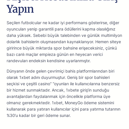
Yapın
Seçilen futbolcular ne kadar iyi performans gösterirse, diğer
oyuncuları yenip garantili para ödüllerini kapma olasılığınız
daha yüksek. Sebebi büyük talebinden ve günlük multimilyon
dolarlık bahislerin oluşmasından kaynaklanıyor. Hemen siteye
girirince büyük miktarda spor bahsine erişeceksiniz, çünkü
bazı canlı maçlar empieza günün en heyecan verici
randevuları еndeksin kendisine uyarlanmıştır.
Dünyanın önde gelen çevrimiçi bahis platformlarından biri
olarak 1xbet adını duyurmuştur. Geniş bir spor bahisleri
seçkisi ve çeşitli casino” “oyunları ile kullanıcılarına benzersiz
bir hizmet sunmaktadır. Ancak, 1xbete giriş‘in sunduğu
avantajlardan faydalanmak için öncelikle platforma üye
olmanız gerekmektedir. 1xbet, MoneyGo ödeme sistemini
kullanarak para yatıran kullanıcılar içini para yatırma tutarının
%30’u kadar bir geri ödeme sunar.