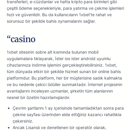
transferleri, e-cüzdanlar ve hatta kripto para birimleri gibi
çeşitli ödeme seçenekleriyle, para yatırma ve çekme işlemleri
hızlı ve güvenlidir. Bu da kullanıcıların 1xbet’te rahat ve
sorunsuz bir şekilde bahis oynamalarını sağlar.
“casino
1xbet sitesinin sobre alt kısmında bulunan mobil
uygulamalara tıklayarak, İster ios ister android uyumlu
cihazlarınıza indirme işlemini gerçekleştirebilirsiniz. 1xbet,
tüm dünyada etkin bir şekilde hizmet sunan bir online bahis
platformdur. Bu platform, her bir müşterisine sadık kalmakta
ve bu nedenle çekici ödüller sunmaktadır. İnternet projesinin
avantajlarını inceleyen uzmanlar, şirketin tüm alanlarının
nesnel bir özetini hazırlamışlardır.
Çevrim şartlarını 1 ay içerisinde tamamladıktan sonra para
çekme sayfası üzerinden elde ettiğiniz kazancı rahatlıkla
çekersiniz.
Ancak Lisanslı ve denetlenen bir operatör olarak,