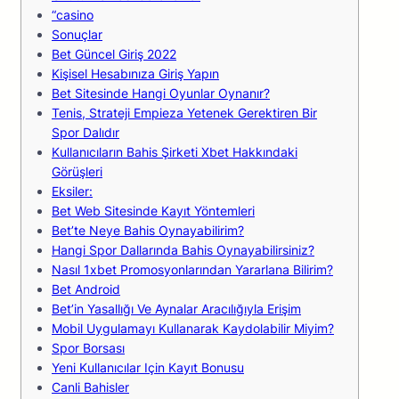
“casino
Sonuçlar
Bet Güncel Giriş 2022
Kişisel Hesabınıza Giriş Yapın
Bet Sitesinde Hangi Oyunlar Oynanır?
Tenis, Strateji Empieza Yetenek Gerektiren Bir
Spor Dalıdır
Kullanıcıların Bahis Şirketi Xbet Hakkındaki
Görüşleri
Eksiler:
Bet Web Sitesinde Kayıt Yöntemleri
Bet’te Neye Bahis Oynayabilirim?
Hangi Spor Dallarında Bahis Oynayabilirsiniz?
Nasıl 1xbet Promosyonlarından Yararlana Bilirim?
Bet Android
Bet’in Yasallığı Ve Aynalar Aracılığıyla Erişim
Mobil Uygulamayı Kullanarak Kaydolabilir Miyim?
Spor Borsası
Yeni Kullanıcılar Için Kayıt Bonusu
Canli Bahisler