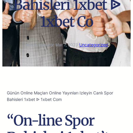
Bahisleri 1xbet ᐉ
1xbet Co
marco.tradutor
·
Mar 7, 2023
·
Uncategorized
Günün Online Maçları Online Yayınları Izleyin Canlı Spor
Bahisleri 1xbet ᐉ 1xbet Com
“On-line Spor