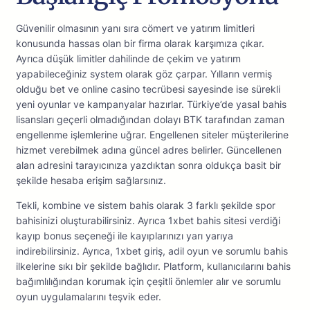
Güvenilir olmasının yanı sıra cömert ve yatırım limitleri
konusunda hassas olan bir firma olarak karşımıza çıkar.
Ayrıca düşük limitler dahilinde de çekim ve yatırım
yapabileceğiniz system olarak göz çarpar. Yılların vermiş
olduğu bet ve online casino tecrübesi sayesinde ise sürekli
yeni oyunlar ve kampanyalar hazırlar. Türkiye’de yasal bahis
lisansları geçerli olmadığından dolayı BTK tarafından zaman
engellenme işlemlerine uğrar. Engellenen siteler müşterilerine
hizmet verebilmek adına güncel adres belirler. Güncellenen
alan adresini tarayıcınıza yazdıktan sonra oldukça basit bir
şekilde hesaba erişim sağlarsınız.
Tekli, kombine ve sistem bahis olarak 3 farklı şekilde spor
bahisinizi oluşturabilirsiniz. Ayrıca 1xbet bahis sitesi verdiği
kayıp bonus seçeneği ile kayıplarınızı yarı yarıya
indirebilirsiniz. Ayrıca, 1xbet giriş, adil oyun ve sorumlu bahis
ilkelerine sıkı bir şekilde bağlıdır. Platform, kullanıcılarını bahis
bağımlılığından korumak için çeşitli önlemler alır ve sorumlu
oyun uygulamalarını teşvik eder.