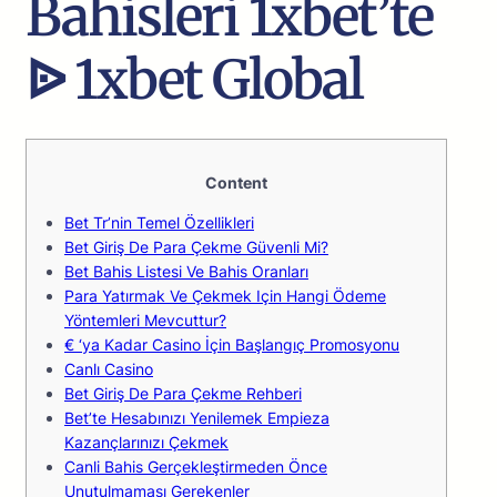
Bahisleri 1xbet’te
ᐉ 1xbet Global
Content
Bet Tr’nin Temel Özellikleri
Bet Giriş De Para Çekme Güvenli Mi?
Bet Bahis Listesi Ve Bahis Oranları
Para Yatırmak Ve Çekmek Için Hangi Ödeme
Yöntemleri Mevcuttur?
€ ‘ya Kadar Casino İçin Başlangıç Promosyonu
Canlı Casino
Bet Giriş De Para Çekme Rehberi
Bet’te Hesabınızı Yenilemek Empieza
Kazançlarınızı Çekmek
Canli Bahis Gerçekleştirmeden Önce
Unutulmaması Gerekenler