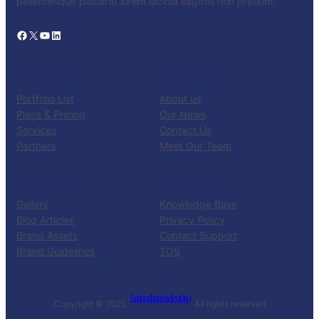
pellentesque placerat lorem lacinia sagittis non pretium.
Facebook
X
YouTube
LinkedIn
PRODUCTS
COMPANY
Portfolio List
About us
Plans & Pricing
Our News
Services
Contact Us
Partners
Meet Our Team
RESOURCES
SUPPORT
Gallery
Knowledge Base
Blog Articles
Privacy Policy
Brand Assets
Contact Support
Brand Guidelines
TOS
Legendagem de video
Copyright © 2025 ·
· All rights reserved