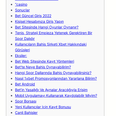
“casino
Sonuçlar
Bet Güncel Giriş 2022
Kişisel Hesabınıza Giriş Yapın
Bet Sitesinde Hangi Oyunlar Oynanır?
Tenis, Strateji Empieza Yetenek Gerektiren Bir
Spor Dalıdır
Kullanıcıların Bahis Şirketi Xbet Hakkındaki
Görüşleri
Eksiler:
Bet Web Sitesinde Kayıt Yöntemleri
Bet’te Neye Bahis Oynayabilirim?
Hangi Spor Dallarında Bahis Oynayabilirsiniz?
Nasıl 1xbet Promosyonlarından Yararlana Bilirim?
Bet Android
Bet’in Yasallığı Ve Aynalar Aracılığıyla Erişim
Mobil Uygulamayı Kullanarak Kaydolabilir Miyim?
Spor Borsası
Yeni Kullanıcılar Için Kayıt Bonusu
Canli Bahisler