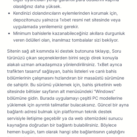
olasılığınız daha yüksek.
Kendinizi dolandırıcıların eylemlerinden korumak için,
depozitonuzu yalnızca 1xbet resmi net sitesinde veya
uygulamada yenilemeniz gerekir.
Minimum bahislerle kazanabileceğiniz akıllara durgunluk
veren ödülleri olan, inanılmaz tombalalar sizi bekliyor.
Sitenin sağ alt kısmında ki destek butonuna tıklayıp, Soru
türünüzü çıkan seçeneklerden birini seçip direk konuyla
alakalı uzman arkadaşımıza yönlendirilirsiniz. 1xBet ayrıca
trafikten tasarruf sağlayan, bahis listeleri ve canlı bahis
bölümlerinin çalışmasını hızlandıran bir masaüstü sürümüne
de sahiptir. Bu sürümü yüklemek için, bahis şirketinin web
sitesinde bêtisier sayfanın alt menüsündeki “Windows”
bölümüne gidin. Burada uygulamayı çeşitli PC modellerine
yüklemek için ayrıntılı talimatlar bulacaksınız. Güncel bir ayna
bağlantı adresi bulmak için platformun teknik destek
servisiyle iletişime geçebilir ya da web sitemizdeki sunucu
kaynağına doğrudan bir bağlantı bulabilirsiniz. Böylece
hemen bugün, tam olarak hangi site bağlantısının çalıştığını