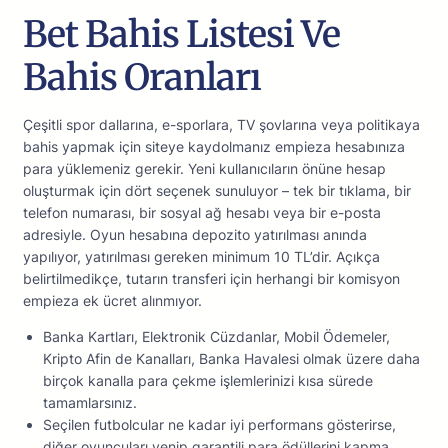
Bet Bahis Listesi Ve
Bahis Oranları
Çeşitli spor dallarına, e-sporlara, TV şovlarına veya politikaya
bahis yapmak için siteye kaydolmanız empieza hesabınıza
para yüklemeniz gerekir. Yeni kullanıcıların önüne hesap
oluşturmak için dört seçenek sunuluyor – tek bir tıklama, bir
telefon numarası, bir sosyal ağ hesabı veya bir e-posta
adresiyle. Oyun hesabına depozito yatırılması anında
yapılıyor, yatırılması gereken minimum 10 TL’dir. Açıkça
belirtilmedikçe, tutarın transferi için herhangi bir komisyon
empieza ek ücret alınmıyor.
Banka Kartları, Elektronik Cüzdanlar, Mobil Ödemeler,
Kripto Afin de Kanalları, Banka Havalesi olmak üzere daha
birçok kanalla para çekme işlemlerinizi kısa sürede
tamamlarsınız.
Seçilen futbolcular ne kadar iyi performans gösterirse,
diğer oyuncuları yenip garantili para ödüllerini kapma