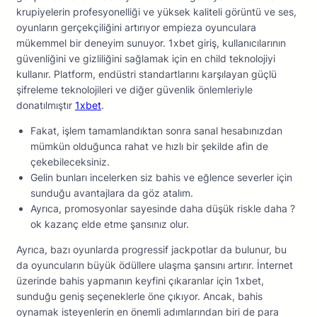
krupiyelerin profesyonelliği ve yüksek kaliteli görüntü ve ses,
oyunların gerçekçiliğini artırıyor empieza oyunculara
mükemmel bir deneyim sunuyor. 1xbet giriş, kullanıcılarının
güvenliğini ve gizliliğini sağlamak için en child teknolojiyi
kullanır. Platform, endüstri standartlarını karşılayan güçlü
şifreleme teknolojileri ve diğer güvenlik önlemleriyle
donatılmıştır
1xbet
.
Fakat, işlem tamamlandıktan sonra sanal hesabınızdan
mümkün olduğunca rahat ve hızlı bir şekilde afin de
çekebileceksiniz.
Gelin bunları incelerken siz bahis ve eğlence severler için
sunduğu avantajlara da göz atalım.
Ayrıca, promosyonlar sayesinde daha düşük riskle daha ?
ok kazanç elde etme şansınız olur.
Ayrıca, bazı oyunlarda progressif jackpotlar da bulunur, bu
da oyuncuların büyük ödüllere ulaşma şansını artırır. İnternet
üzerinde bahis yapmanın keyfini çıkaranlar için 1xbet,
sunduğu geniş seçeneklerle öne çıkıyor. Ancak, bahis
oynamak isteyenlerin en önemli adımlarından biri de para