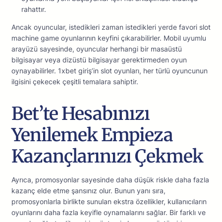
rahattır.
Ancak oyuncular, istedikleri zaman istedikleri yerde favori slot
machine game oyunlarının keyfini çıkarabilirler. Mobil uyumlu
arayüzü sayesinde, oyuncular herhangi bir masaüstü
bilgisayar veya dizüstü bilgisayar gerektirmeden oyun
oynayabilirler. 1xbet giriş’in slot oyunları, her türlü oyuncunun
ilgisini çekecek çeşitli temalara sahiptir.
Bet’te Hesabınızı
Yenilemek Empieza
Kazançlarınızı Çekmek
Ayrıca, promosyonlar sayesinde daha düşük riskle daha fazla
kazanç elde etme şansınız olur. Bunun yanı sıra,
promosyonlarla birlikte sunulan ekstra özellikler, kullanıcıların
oyunlarını daha fazla keyifle oynamalarını sağlar. Bir farklı ve