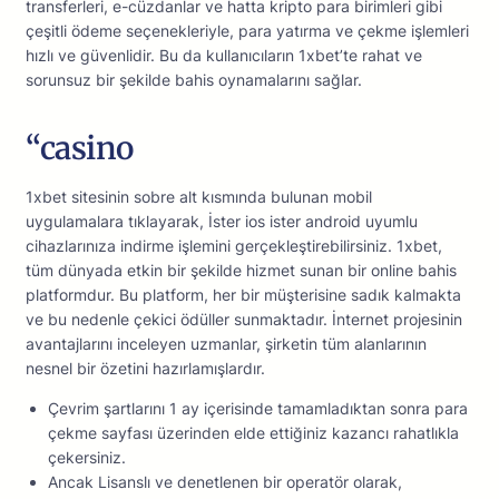
transferleri, e-cüzdanlar ve hatta kripto para birimleri gibi
çeşitli ödeme seçenekleriyle, para yatırma ve çekme işlemleri
hızlı ve güvenlidir. Bu da kullanıcıların 1xbet’te rahat ve
sorunsuz bir şekilde bahis oynamalarını sağlar.
“casino
1xbet sitesinin sobre alt kısmında bulunan mobil
uygulamalara tıklayarak, İster ios ister android uyumlu
cihazlarınıza indirme işlemini gerçekleştirebilirsiniz. 1xbet,
tüm dünyada etkin bir şekilde hizmet sunan bir online bahis
platformdur. Bu platform, her bir müşterisine sadık kalmakta
ve bu nedenle çekici ödüller sunmaktadır. İnternet projesinin
avantajlarını inceleyen uzmanlar, şirketin tüm alanlarının
nesnel bir özetini hazırlamışlardır.
Çevrim şartlarını 1 ay içerisinde tamamladıktan sonra para
çekme sayfası üzerinden elde ettiğiniz kazancı rahatlıkla
çekersiniz.
Ancak Lisanslı ve denetlenen bir operatör olarak,