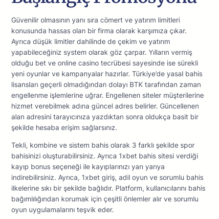
Güvenilir olmasının yanı sıra cömert ve yatırım limitleri
konusunda hassas olan bir firma olarak karşımıza çıkar.
Ayrıca düşük limitler dahilinde de çekim ve yatırım
yapabileceğiniz system olarak göz çarpar. Yılların vermiş
olduğu bet ve online casino tecrübesi sayesinde ise sürekli
yeni oyunlar ve kampanyalar hazırlar. Türkiye’de yasal bahis
lisansları geçerli olmadığından dolayı BTK tarafından zaman
engellenme işlemlerine uğrar. Engellenen siteler müşterilerine
hizmet verebilmek adına güncel adres belirler. Güncellenen
alan adresini tarayıcınıza yazdıktan sonra oldukça basit bir
şekilde hesaba erişim sağlarsınız.
Tekli, kombine ve sistem bahis olarak 3 farklı şekilde spor
bahisinizi oluşturabilirsiniz. Ayrıca 1xbet bahis sitesi verdiği
kayıp bonus seçeneği ile kayıplarınızı yarı yarıya
indirebilirsiniz. Ayrıca, 1xbet giriş, adil oyun ve sorumlu bahis
ilkelerine sıkı bir şekilde bağlıdır. Platform, kullanıcılarını bahis
bağımlılığından korumak için çeşitli önlemler alır ve sorumlu
oyun uygulamalarını teşvik eder.