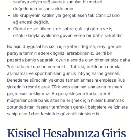
sayfaya erişim sağlayarak sunulan hizmetleri
değerlendirme şansı elde eder.
Bir krupiyenin katılımıyla gerçekleşen tek Canlı casino
eğlencesi değildir.
Global de ve ülkemiz de sobre çok ilgi gören ve iş
ortaklıklarıyla üyelerine güven veren bir bahis şirketidir.
Bu aşırı duygusal his sizin için yeterli değilse, olayı gerçek
parayla tahmin ederek ilginizi artırabilirsiniz. Belirli bir
pazarda bahis yaparak, oyun alanında olan bitenler size daha
?ok tutku ve cazibe verecektir. Tabii ki, belirlenen normlar
aşılmamalı ve spor bahisleri günlük ihtiyaç haline gelmeli.
Denetleme sürecinin yakında tamamlanmasını empieza Rus
şirketinin resmi olarak Türk web alanının sınırlarına resmen
geçmesini bekliyoruz. Bu gerçekleşene kadar, yerel
müşteriler canlı bahis sitesine erişmek için hileler kullanmak
zorundadırlar. Yasalar tarafından gerekli belgelere ve izinlere
sahip olan 1xbet kesinlikle güvenilir bir şirkettir.
Kişisel Hesabınıza Giriş