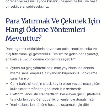
öğrenebileceksiniz; ayrıca kullanıcı hesabınıza hızlı ve basit
bir şekilde erişebileceksiniz.
Para Yatırmak Ve Çekmek Için
Hangi Ödeme Yöntemleri
Mevcuttur?
Daha egzotik etkinliklerin hayranları polo, snooker, seka ve
plaj futboluna ilgi gösterebilir. Tesisimize gelen her ziyaretçi,
en karlı ve uygun ödeme yöntemini seçebilir.”
Ayrıca bu giriş yöntemi bazı maç yayınlarını da anında
izleme şansı empieza bir yandan kuponunuzu doldurma
şansı tanıyor.
Canlı bahis şirketinin sitesi, kayıtlı olsun veya olmasın, tüm
kullanıcılar tarafından görülmek için serbesttir.
Platform, endüstri standartlarını karşılayan güçlü şifreleme
teknolojileri ve diğer güvenlik önlemleriyle donatılmıştır.
Yeni kullanıcıların önüne hesap oluşturmak için dört