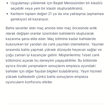
Uygulamayı yüklemek için Başlat Menüsünden bir klasörü
seçebilir veya yeni bir klasör oluşturabilirsiniz.
Kartların toplam değeri 21 ya da ona yaklaşırsa (aşmaması
gerekiyor) eli kazanıyor.
Bahis severler ister maç anında ister maç öncesinde anlık
olarak değişen oranlar üzerinden bahislerini oluşturarak
kazanma şansı elde eder. Maç bitimine kadar bahislerde
bulunurken bir yandan da canlı yayınları izlemelisiniz. Yayınlar
sırasında bahis yapmak yüksek düzeyde heyecan sağlar ve
çoğu zaman iyi kazançlar getirir. Müşterilerimiz 1xbet canlı
bölümünü açarak bu deneyimi yaşayabilirler. Bu bölümde
ayrıca önceki yarışmaların sonuçlarını empieza oyundaki
bahisler için diğer faydalı bilgileri bulabilirsiniz. Yayın hizmeti
yüksek kalitededir çünkü bahis sonuçlarını empieza
oyuncuların konforunu etkiler.