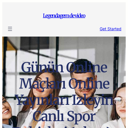
Skip
to
Legendagem de video
content
Get Started
Günün Online
Maçları Online
Yayınları Izleyin
Canlı Spor