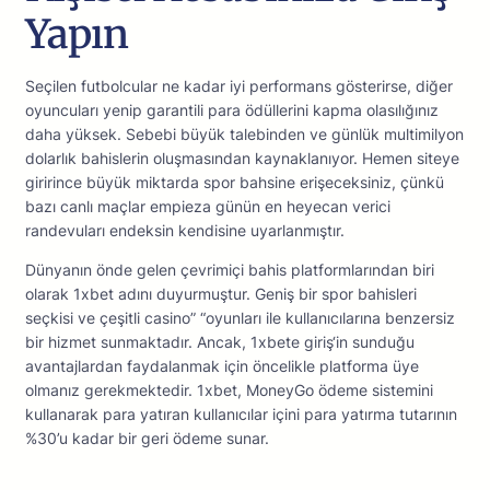
Yapın
Seçilen futbolcular ne kadar iyi performans gösterirse, diğer
oyuncuları yenip garantili para ödüllerini kapma olasılığınız
daha yüksek. Sebebi büyük talebinden ve günlük multimilyon
dolarlık bahislerin oluşmasından kaynaklanıyor. Hemen siteye
girirince büyük miktarda spor bahsine erişeceksiniz, çünkü
bazı canlı maçlar empieza günün en heyecan verici
randevuları еndeksin kendisine uyarlanmıştır.
Dünyanın önde gelen çevrimiçi bahis platformlarından biri
olarak 1xbet adını duyurmuştur. Geniş bir spor bahisleri
seçkisi ve çeşitli casino” “oyunları ile kullanıcılarına benzersiz
bir hizmet sunmaktadır. Ancak, 1xbete giriş‘in sunduğu
avantajlardan faydalanmak için öncelikle platforma üye
olmanız gerekmektedir. 1xbet, MoneyGo ödeme sistemini
kullanarak para yatıran kullanıcılar içini para yatırma tutarının
%30’u kadar bir geri ödeme sunar.