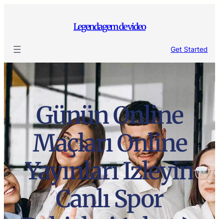
Skip
to
Legendagem de video
content
Get Started
Günün Online
Maçları Online
Yayınları Izleyin
Canlı Spor