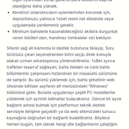
olasılığınız daha yüksek.
Kendinizi dolandırıcıların eylemlerinden korumak için,
depozitonuzu yalnızca 1xbet resmi net sitesinde veya
uygulamada yenilemeniz gerekir.
Minimum bahislerle kazanabileceğiniz akıllara durgunluk
veren ödülleri olan, inanılmaz tombalalar sizi bekliyor.
Sitenin sağ alt kısmında ki destek butonuna tıklayıp, Soru
türünüzü çıkan seçeneklerden birini seçip direk konuyla
alakalı uzman arkadaşımıza yönlendirilirsiniz. 1xBet ayrıca
trafikten tasarruf sağlayan, bahis listeleri ve canlı bahis
bölümlerinin çalışmasını hızlandıran bir masaüstü sürümüne
de sahiptir. Bu sürümü yüklemek için, bahis şirketinin web
sitesinde bêtisier sayfanın alt menüsündeki “Windows”
bölümüne gidin. Burada uygulamayı çeşitli PC modellerine
yüklemek için ayrıntılı talimatlar bulacaksınız. Güncel bir ayna
bağlantı adresi bulmak için platformun teknik destek
servisiyle iletişime geçebilir ya da web sitemizdeki sunucu
kaynağına doğrudan bir bağlantı bulabilirsiniz. Böylece
hemen bugün, tam olarak hangi site bağlantısının çalıştığını