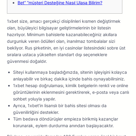
Bet” “müşteri Desteğine Nasıl Ulaşa Bilirim?
1xbet size, amacı gerçekçi disiplinleri kısmen değiştirmek
olan, büyüleyici bilgisayar geliştirmelerinin bir listesin
hazırlıyor. Minimum bahislerle kazanabileceğiniz akıllara
durgunluk veren ödülleri olan, inanılmaz tombalalar sizi
bekliyor. Rus şirketinin, en iyi casinolar listesindeki sobre üst
sıralara ustaca yükselten standart dışı seçeneklere
güvenmesi doğaldır.
Siteyi kullanmaya başladığınızda, sitenin işleyişini kolayca
anlayabilir ve birkaç dakika içinde bahis oynayabilirsiniz.
1xbet hesap doğrulaması, kimlik belgelerin renkli ve online
görüntülerinin eklenmesini gerektirerek, e-posta veya canlı
sohbet yoluyla yapılır.
Ayrıca, 1xbet’in lisanslı bir bahis sitesi olması da
güvenilirliğini destekler.
Tüm bedava döndürüşler empieza birikmiş kazançlar
korunarak, eylem durdurma anından başlayacaktır.