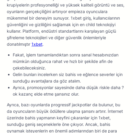
krupiyelerin profesyonelliği ve yüksek kaliteli görüntü ve ses,
oyunların gerçekçiliğini artırıyor empieza oyunculara
mükemmel bir deneyim sunuyor. 1xbet giriş, kullanıcılarının
güvenliğini ve gizliliğini sağlamak için en child teknolojiyi
kullanır. Platform, endüstri standartlarını karşılayan güçlü
şifreleme teknolojileri ve diğer güvenlik önlemleriyle
donatılmıştır
1xbet
.
Fakat, işlem tamamlandıktan sonra sanal hesabınızdan
mümkün olduğunca rahat ve hızlı bir şekilde afin de
çekebileceksiniz.
Gelin bunları incelerken siz bahis ve eğlence severler için
sunduğu avantajlara da göz atalım.
Ayrıca, promosyonlar sayesinde daha düşük riskle daha ?
ok kazanç elde etme şansınız olur.
Ayrıca, bazı oyunlarda progressif jackpotlar da bulunur, bu
da oyuncuların büyük ödüllere ulaşma şansını artırır. İnternet
üzerinde bahis yapmanın keyfini çıkaranlar için 1xbet,
sunduğu geniş seçeneklerle öne çıkıyor. Ancak, bahis
oynamak isteyenlerin en önemli adımlarından biri de para