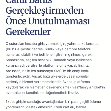
Gerçekleştirmeden
Önce Unutulmaması
Gerekenler
Oluşturulan hesaba giriş yapmak için, yalnızca kullanıcı adı
(bu bir e-posta” “adresi, kimlik veya pampre telefonu
numarası olabilir) ve belirlenen şifrenin girilmesi gerekir.
Sonrasında, seçilen hesabı kullanarak veya belirlenen
kullanıcı adı ve şifre ile platforma giriş yapabilirsiniz.
Ardından, belirtilen numaraya SMS ile bir onay kodu
gönderilecektir. Ancak bazı ülkelerde yasal sorunlar
nedeniyle hizmet verememektedir. Ayrıca, platforma
kaydolarak ve hizmetleri de?erlendirmek vas?tas?yla 1xbet’in
avantajlarını kendinizce değerlendirebilirsiniz.
1xbet giriş’in sunduğu avantajlardan biri para çeşitli ödeme
yöntemlerini desteklemesidir. Kredi kartları, banka