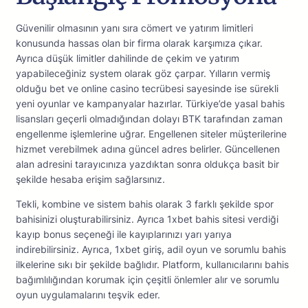
Güvenilir olmasının yanı sıra cömert ve yatırım limitleri
konusunda hassas olan bir firma olarak karşımıza çıkar.
Ayrıca düşük limitler dahilinde de çekim ve yatırım
yapabileceğiniz system olarak göz çarpar. Yılların vermiş
olduğu bet ve online casino tecrübesi sayesinde ise sürekli
yeni oyunlar ve kampanyalar hazırlar. Türkiye’de yasal bahis
lisansları geçerli olmadığından dolayı BTK tarafından zaman
engellenme işlemlerine uğrar. Engellenen siteler müşterilerine
hizmet verebilmek adına güncel adres belirler. Güncellenen
alan adresini tarayıcınıza yazdıktan sonra oldukça basit bir
şekilde hesaba erişim sağlarsınız.
Tekli, kombine ve sistem bahis olarak 3 farklı şekilde spor
bahisinizi oluşturabilirsiniz. Ayrıca 1xbet bahis sitesi verdiği
kayıp bonus seçeneği ile kayıplarınızı yarı yarıya
indirebilirsiniz. Ayrıca, 1xbet giriş, adil oyun ve sorumlu bahis
ilkelerine sıkı bir şekilde bağlıdır. Platform, kullanıcılarını bahis
bağımlılığından korumak için çeşitli önlemler alır ve sorumlu
oyun uygulamalarını teşvik eder.