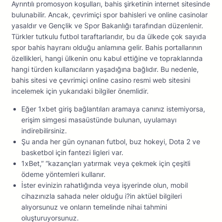
Ayrıntılı promosyon koşulları, bahis şirketinin internet sitesinde
bulunabilir. Ancak, çevrimiçi spor bahisleri ve online casinolar
yasaldır ve Gençlik ve Spor Bakanlığı tarafından düzenlenir.
Türkler tutkulu futbol taraftarlarıdır, bu da ülkede çok sayıda
spor bahis hayranı olduğu anlamına gelir. Bahis portallarının
özellikleri, hangi ülkenin onu kabul ettiğine ve topraklarında
hangi türden kullanıcıların yaşadığına bağlıdır. Bu nedenle,
bahis sitesi ve çevrimiçi online casino resmi web sitesini
incelemek için yukarıdaki bilgiler önemlidir.
Eğer 1xbet giriş bağlantıları aramaya canınız istemiyorsa,
erişim simgesi masaüstünde bulunan, uyulamayı
indirebilirsiniz.
Şu anda her gün oynanan futbol, buz hokeyi, Dota 2 ve
basketbol için fantezi ligleri var.
1xBet,” “kazançları yatırmak veya çekmek için çeşitli
ödeme yöntemleri kullanır.
İster evinizin rahatlığında veya işyerinde olun, mobil
cihazınızla sahada neler olduğu i?in aktüel bilgileri
alıyorsunuz ve onların temelinde nihai tahmini
oluşturuyorsunuz.