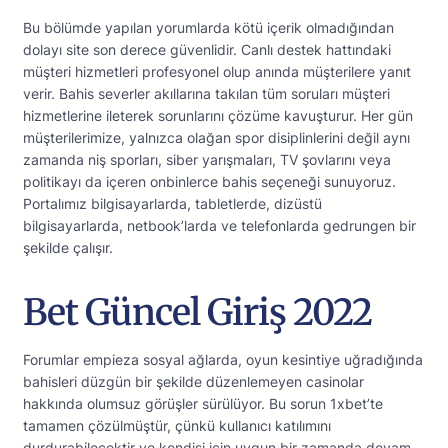
Bu bölümde yapılan yorumlarda kötü içerik olmadığından
dolayı site son derece güvenlidir. Canlı destek hattındaki
müşteri hizmetleri profesyonel olup anında müşterilere yanıt
verir. Bahis severler akıllarına takılan tüm soruları müşteri
hizmetlerine ileterek sorunlarını çözüme kavuşturur. Her gün
müşterilerimize, yalnızca olağan spor disiplinlerini değil aynı
zamanda niş sporları, siber yarışmaları, TV şovlarını veya
politikayı da içeren onbinlerce bahis seçeneği sunuyoruz.
Portalımız bilgisayarlarda, tabletlerde, dizüstü
bilgisayarlarda, netbook’larda ve telefonlarda gedrungen bir
şekilde çalışır.
Bet Güncel Giriş 2022
Forumlar empieza sosyal ağlarda, oyun kesintiye uğradığında
bahisleri düzgün bir şekilde düzenlemeyen casinolar
hakkında olumsuz görüşler sürülüyor. Bu sorun 1xbet’te
tamamen çözülmüştür, çünkü kullanıcı katılımını
durdurabilecektir ve kendisi için uygun bir zamanda devam