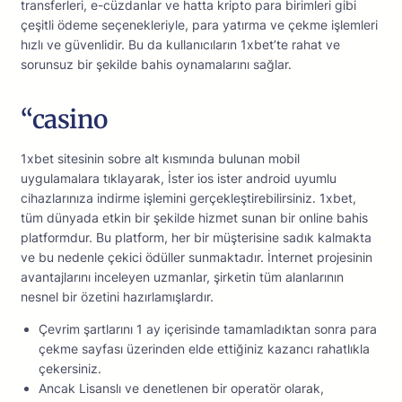
transferleri, e-cüzdanlar ve hatta kripto para birimleri gibi
çeşitli ödeme seçenekleriyle, para yatırma ve çekme işlemleri
hızlı ve güvenlidir. Bu da kullanıcıların 1xbet’te rahat ve
sorunsuz bir şekilde bahis oynamalarını sağlar.
“casino
1xbet sitesinin sobre alt kısmında bulunan mobil
uygulamalara tıklayarak, İster ios ister android uyumlu
cihazlarınıza indirme işlemini gerçekleştirebilirsiniz. 1xbet,
tüm dünyada etkin bir şekilde hizmet sunan bir online bahis
platformdur. Bu platform, her bir müşterisine sadık kalmakta
ve bu nedenle çekici ödüller sunmaktadır. İnternet projesinin
avantajlarını inceleyen uzmanlar, şirketin tüm alanlarının
nesnel bir özetini hazırlamışlardır.
Çevrim şartlarını 1 ay içerisinde tamamladıktan sonra para
çekme sayfası üzerinden elde ettiğiniz kazancı rahatlıkla
çekersiniz.
Ancak Lisanslı ve denetlenen bir operatör olarak,