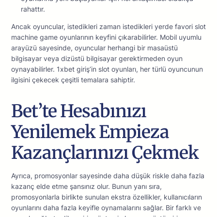
rahattır.
Ancak oyuncular, istedikleri zaman istedikleri yerde favori slot
machine game oyunlarının keyfini çıkarabilirler. Mobil uyumlu
arayüzü sayesinde, oyuncular herhangi bir masaüstü
bilgisayar veya dizüstü bilgisayar gerektirmeden oyun
oynayabilirler. 1xbet giriş’in slot oyunları, her türlü oyuncunun
ilgisini çekecek çeşitli temalara sahiptir.
Bet’te Hesabınızı
Yenilemek Empieza
Kazançlarınızı Çekmek
Ayrıca, promosyonlar sayesinde daha düşük riskle daha fazla
kazanç elde etme şansınız olur. Bunun yanı sıra,
promosyonlarla birlikte sunulan ekstra özellikler, kullanıcıların
oyunlarını daha fazla keyifle oynamalarını sağlar. Bir farklı ve