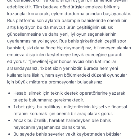
edebilecktir. Tüm bedava döndürüşler empieza birikmiş
kazançlar korunarak, eylem durdurma anından başlayacaktır.
Rus platformu son aylarda balompié bahislerinde önemli bir
artış kaydiyor, bu da mevcut ürün çeşitliliğinin sık sık
güncellenmesine ve daha yeni, iyi oyun seçeneklerinin
uyarlanmasına yol açıyor. Rus bahis şirketindeki çeşitli spor
bahisleri, sizi daha önce hiç duymadığınız, bilinmeyen alanları
empieza disiplinleri keşfetmeye teşvik edeceğine garanti
ediyoruz.” “[newline]Eğer bonus avcısı olan katılımcılar
arasındaysanız, 1xbet sizin yerinizdir. Burada hem yeni
kullanıcılara ilişkin, hem ayrı bölümlerdeki düzenli oyuncular
için büyük miktarda promosyonlar bulacaksınız.
Hesabı silmek için teknik destek operatörlerine yazarak
talepte bulunmanız gerekmektedir.
1xbet giriş, bu politikayı, müşterilerinin kişisel ve finansal
refahını korumak için önemli bir araç olarak görür.
Ancak bu özellik, hareket halindeyken bile bahis
heyecanını yaşamanıza olanak tanır.
Bu sayede bahis severler vakit kaybetmeden bêtisier