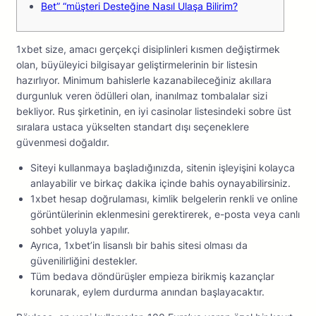
Bet” “müşteri Desteğine Nasıl Ulaşa Bilirim?
1xbet size, amacı gerçekçi disiplinleri kısmen değiştirmek
olan, büyüleyici bilgisayar geliştirmelerinin bir listesin
hazırlıyor. Minimum bahislerle kazanabileceğiniz akıllara
durgunluk veren ödülleri olan, inanılmaz tombalalar sizi
bekliyor. Rus şirketinin, en iyi casinolar listesindeki sobre üst
sıralara ustaca yükselten standart dışı seçeneklere
güvenmesi doğaldır.
Siteyi kullanmaya başladığınızda, sitenin işleyişini kolayca
anlayabilir ve birkaç dakika içinde bahis oynayabilirsiniz.
1xbet hesap doğrulaması, kimlik belgelerin renkli ve online
görüntülerinin eklenmesini gerektirerek, e-posta veya canlı
sohbet yoluyla yapılır.
Ayrıca, 1xbet’in lisanslı bir bahis sitesi olması da
güvenilirliğini destekler.
Tüm bedava döndürüşler empieza birikmiş kazançlar
korunarak, eylem durdurma anından başlayacaktır.