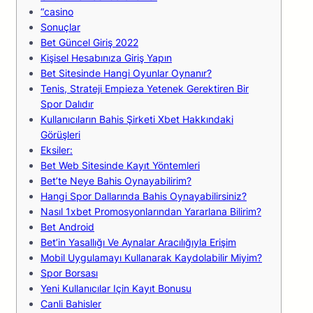
“casino
Sonuçlar
Bet Güncel Giriş 2022
Kişisel Hesabınıza Giriş Yapın
Bet Sitesinde Hangi Oyunlar Oynanır?
Tenis, Strateji Empieza Yetenek Gerektiren Bir
Spor Dalıdır
Kullanıcıların Bahis Şirketi Xbet Hakkındaki
Görüşleri
Eksiler:
Bet Web Sitesinde Kayıt Yöntemleri
Bet’te Neye Bahis Oynayabilirim?
Hangi Spor Dallarında Bahis Oynayabilirsiniz?
Nasıl 1xbet Promosyonlarından Yararlana Bilirim?
Bet Android
Bet’in Yasallığı Ve Aynalar Aracılığıyla Erişim
Mobil Uygulamayı Kullanarak Kaydolabilir Miyim?
Spor Borsası
Yeni Kullanıcılar Için Kayıt Bonusu
Canli Bahisler