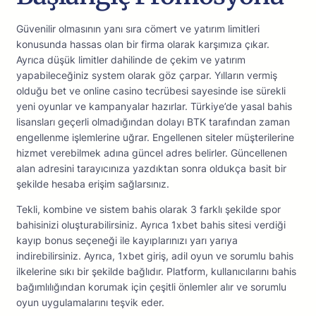
Güvenilir olmasının yanı sıra cömert ve yatırım limitleri
konusunda hassas olan bir firma olarak karşımıza çıkar.
Ayrıca düşük limitler dahilinde de çekim ve yatırım
yapabileceğiniz system olarak göz çarpar. Yılların vermiş
olduğu bet ve online casino tecrübesi sayesinde ise sürekli
yeni oyunlar ve kampanyalar hazırlar. Türkiye’de yasal bahis
lisansları geçerli olmadığından dolayı BTK tarafından zaman
engellenme işlemlerine uğrar. Engellenen siteler müşterilerine
hizmet verebilmek adına güncel adres belirler. Güncellenen
alan adresini tarayıcınıza yazdıktan sonra oldukça basit bir
şekilde hesaba erişim sağlarsınız.
Tekli, kombine ve sistem bahis olarak 3 farklı şekilde spor
bahisinizi oluşturabilirsiniz. Ayrıca 1xbet bahis sitesi verdiği
kayıp bonus seçeneği ile kayıplarınızı yarı yarıya
indirebilirsiniz. Ayrıca, 1xbet giriş, adil oyun ve sorumlu bahis
ilkelerine sıkı bir şekilde bağlıdır. Platform, kullanıcılarını bahis
bağımlılığından korumak için çeşitli önlemler alır ve sorumlu
oyun uygulamalarını teşvik eder.