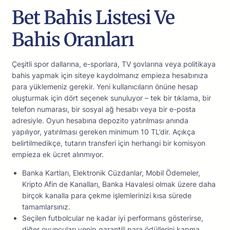
Bet Bahis Listesi Ve
Bahis Oranları
Çeşitli spor dallarına, e-sporlara, TV şovlarına veya politikaya
bahis yapmak için siteye kaydolmanız empieza hesabınıza
para yüklemeniz gerekir. Yeni kullanıcıların önüne hesap
oluşturmak için dört seçenek sunuluyor – tek bir tıklama, bir
telefon numarası, bir sosyal ağ hesabı veya bir e-posta
adresiyle. Oyun hesabına depozito yatırılması anında
yapılıyor, yatırılması gereken minimum 10 TL’dir. Açıkça
belirtilmedikçe, tutarın transferi için herhangi bir komisyon
empieza ek ücret alınmıyor.
Banka Kartları, Elektronik Cüzdanlar, Mobil Ödemeler,
Kripto Afin de Kanalları, Banka Havalesi olmak üzere daha
birçok kanalla para çekme işlemlerinizi kısa sürede
tamamlarsınız.
Seçilen futbolcular ne kadar iyi performans gösterirse,
diğer oyuncuları yenip garantili para ödüllerini kapma