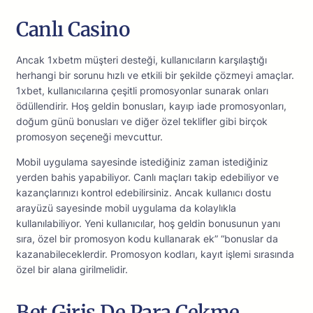
Canlı Casino
Ancak 1xbetm müşteri desteği, kullanıcıların karşılaştığı
herhangi bir sorunu hızlı ve etkili bir şekilde çözmeyi amaçlar.
1xbet, kullanıcılarına çeşitli promosyonlar sunarak onları
ödüllendirir. Hoş geldin bonusları, kayıp iade promosyonları,
doğum günü bonusları ve diğer özel teklifler gibi birçok
promosyon seçeneği mevcuttur.
Mobil uygulama sayesinde istediğiniz zaman istediğiniz
yerden bahis yapabiliyor. Canlı maçları takip edebiliyor ve
kazançlarınızı kontrol edebilirsiniz. Ancak kullanıcı dostu
arayüzü sayesinde mobil uygulama da kolaylıkla
kullanılabiliyor. Yeni kullanıcılar, hoş geldin bonusunun yanı
sıra, özel bir promosyon kodu kullanarak ek” “bonuslar da
kazanabileceklerdir. Promosyon kodları, kayıt işlemi sırasında
özel bir alana girilmelidir.
Bet Giriş De Para Çekme