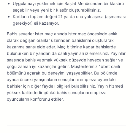
Uygulamayı yüklemek için Başlat Menüsünden bir klasörü
seçebilir veya yeni bir klasör oluşturabilirsiniz.
Kartların toplam değeri 21 ya da ona yaklaşırsa (aşmaması
gerekiyor) eli kazanıyor.
Bahis severler ister maç anında ister maç öncesinde anlık
olarak değişen oranlar üzerinden bahislerini oluşturarak
kazanma şansı elde eder. Maç bitimine kadar bahislerde
bulunurken bir yandan da canlı yayınları izlemelisiniz. Yayınlar
sırasında bahis yapmak yüksek düzeyde heyecan sağlar ve
çoğu zaman iyi kazançlar getirir. Müşterilerimiz 1xbet canlı
bölümünü açarak bu deneyimi yaşayabilirler. Bu bölümde
ayrıca önceki yarışmaların sonuçlarını empieza oyundaki
bahisler için diğer faydalı bilgileri bulabilirsiniz. Yayın hizmeti
yüksek kalitededir çünkü bahis sonuçlarını empieza
oyuncuların konforunu etkiler.