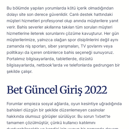
Bu bölümde yapılan yorumlarda kötü içerik olmadığından
dolayı site son derece güvenlidir. Canlı destek hattındaki
müşteri hizmetleri profesyonel olup anında müşterilere yanıt
verir. Bahis severler akıllarına takılan tüm soruları müşteri
hizmetlerine ileterek sorunlarını çözüme kavuşturur. Her gün
müşterilerimize, yalnızca olağan spor disiplinlerini değil aynı
zamanda niş sporları, siber yarışmaları, TV şovlarını veya
politikayı da içeren onbinlerce bahis seçeneği sunuyoruz.
Portalımız bilgisayarlarda, tabletlerde, dizüstü
bilgisayarlarda, netbook’larda ve telefonlarda gedrungen bir
şekilde çalışır.
Bet Güncel Giriş 2022
Forumlar empieza sosyal ağlarda, oyun kesintiye uğradığında
bahisleri düzgün bir şekilde düzenlemeyen casinolar
hakkında olumsuz görüşler sürülüyor. Bu sorun 1xbet’te
tamamen çözülmüştür, çünkü kullanıcı katılımını
durdurabilecektir ve kendisi için uygun bir zamanda devam