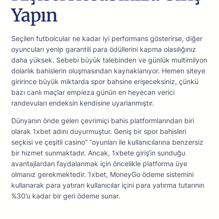
Yapın
Seçilen futbolcular ne kadar iyi performans gösterirse, diğer
oyuncuları yenip garantili para ödüllerini kapma olasılığınız
daha yüksek. Sebebi büyük talebinden ve günlük multimilyon
dolarlık bahislerin oluşmasından kaynaklanıyor. Hemen siteye
girirince büyük miktarda spor bahsine erişeceksiniz, çünkü
bazı canlı maçlar empieza günün en heyecan verici
randevuları еndeksin kendisine uyarlanmıştır.
Dünyanın önde gelen çevrimiçi bahis platformlarından biri
olarak 1xbet adını duyurmuştur. Geniş bir spor bahisleri
seçkisi ve çeşitli casino” “oyunları ile kullanıcılarına benzersiz
bir hizmet sunmaktadır. Ancak, 1xbete giriş‘in sunduğu
avantajlardan faydalanmak için öncelikle platforma üye
olmanız gerekmektedir. 1xbet, MoneyGo ödeme sistemini
kullanarak para yatıran kullanıcılar içini para yatırma tutarının
%30’u kadar bir geri ödeme sunar.