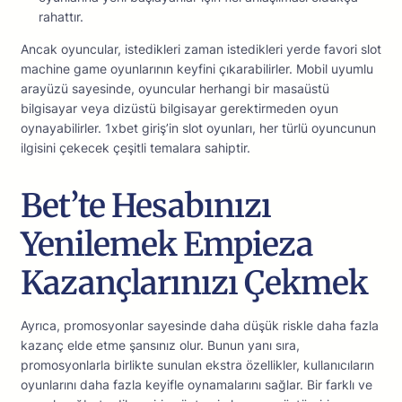
rahattır.
Ancak oyuncular, istedikleri zaman istedikleri yerde favori slot
machine game oyunlarının keyfini çıkarabilirler. Mobil uyumlu
arayüzü sayesinde, oyuncular herhangi bir masaüstü
bilgisayar veya dizüstü bilgisayar gerektirmeden oyun
oynayabilirler. 1xbet giriş’in slot oyunları, her türlü oyuncunun
ilgisini çekecek çeşitli temalara sahiptir.
Bet’te Hesabınızı
Yenilemek Empieza
Kazançlarınızı Çekmek
Ayrıca, promosyonlar sayesinde daha düşük riskle daha fazla
kazanç elde etme şansınız olur. Bunun yanı sıra,
promosyonlarla birlikte sunulan ekstra özellikler, kullanıcıların
oyunlarını daha fazla keyifle oynamalarını sağlar. Bir farklı ve