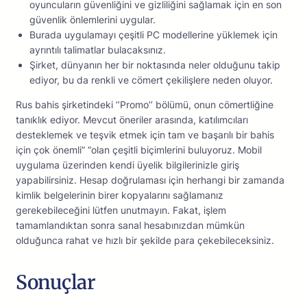
oyuncuların güvenliğini ve gizliliğini sağlamak için en son
güvenlik önlemlerini uygular.
Burada uygulamayı çeşitli PC modellerine yüklemek için
ayrıntılı talimatlar bulacaksınız.
Şirket, dünyanın her bir noktasında neler olduğunu takip
ediyor, bu da renkli ve cömert çekilişlere neden oluyor.
Rus bahis şirketindeki ’’Promo’’ bölümü, onun cömertliğine
tanıklık ediyor. Mevcut öneriler arasında, katılımcıları
desteklemek ve teşvik etmek için tam ve başarılı bir bahis
için çok önemli” “olan çeşitli biçimlerini buluyoruz. Mobil
uygulama üzerinden kendi üyelik bilgilerinizle giriş
yapabilirsiniz. Hesap doğrulaması için herhangi bir zamanda
kimlik belgelerinin birer kopyalarını sağlamanız
gerekebileceğini lütfen unutmayın. Fakat, işlem
tamamlandıktan sonra sanal hesabınızdan mümkün
olduğunca rahat ve hızlı bir şekilde para çekebileceksiniz.
Sonuçlar