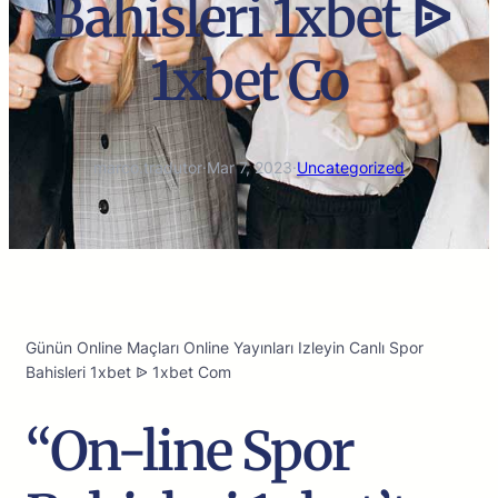
Bahisleri 1xbet ᐉ
1xbet Co
marco.tradutor
·
Mar 7, 2023
·
Uncategorized
Günün Online Maçları Online Yayınları Izleyin Canlı Spor
Bahisleri 1xbet ᐉ 1xbet Com
“On-line Spor