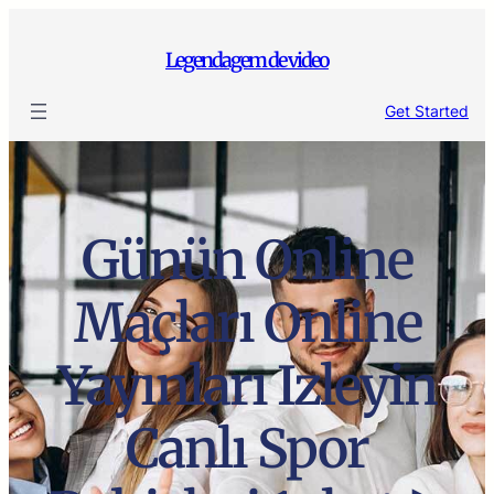
Skip
to
Legendagem de video
content
Get Started
Günün Online
Maçları Online
Yayınları Izleyin
Canlı Spor