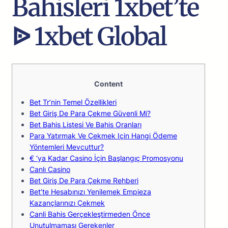
Bahisleri 1xbet’te
ᐉ 1xbet Global
Content
Bet Tr’nin Temel Özellikleri
Bet Giriş De Para Çekme Güvenli Mi?
Bet Bahis Listesi Ve Bahis Oranları
Para Yatırmak Ve Çekmek Için Hangi Ödeme
Yöntemleri Mevcuttur?
€ ‘ya Kadar Casino İçin Başlangıç Promosyonu
Canlı Casino
Bet Giriş De Para Çekme Rehberi
Bet’te Hesabınızı Yenilemek Empieza
Kazançlarınızı Çekmek
Canli Bahis Gerçekleştirmeden Önce
Unutulmaması Gerekenler