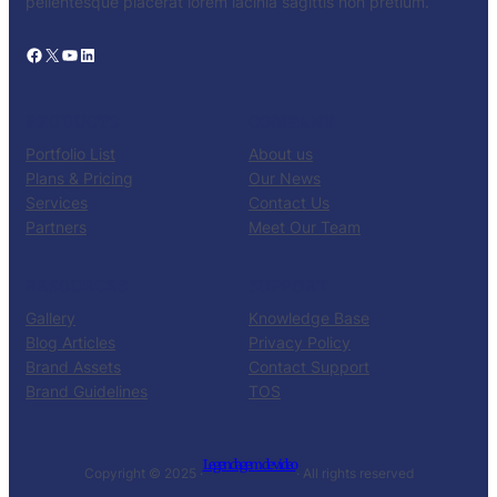
pellentesque placerat lorem lacinia sagittis non pretium.
Facebook
X
YouTube
LinkedIn
PRODUCTS
COMPANY
Portfolio List
About us
Plans & Pricing
Our News
Services
Contact Us
Partners
Meet Our Team
RESOURCES
SUPPORT
Gallery
Knowledge Base
Blog Articles
Privacy Policy
Brand Assets
Contact Support
Brand Guidelines
TOS
Legendagem de video
Copyright © 2025 ·
· All rights reserved