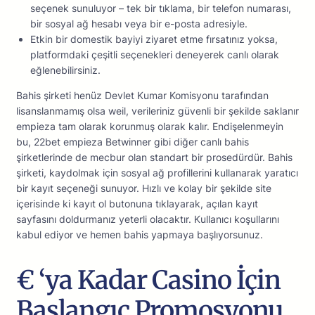
seçenek sunuluyor – tek bir tıklama, bir telefon numarası,
bir sosyal ağ hesabı veya bir e-posta adresiyle.
Etkin bir domestik bayiyi ziyaret etme fırsatınız yoksa,
platformdaki çeşitli seçenekleri deneyerek canlı olarak
eğlenebilirsiniz.
Bahis şirketi henüz Devlet Kumar Komisyonu tarafından
lisanslanmamış olsa weil, verileriniz güvenli bir şekilde saklanır
empieza tam olarak korunmuş olarak kalır. Endişelenmeyin
bu, 22bet empieza Betwinner gibi diğer canlı bahis
şirketlerinde de mecbur olan standart bir prosedürdür. Bahis
şirketi, kaydolmak için sosyal ağ profillerini kullanarak yaratıcı
bir kayıt seçeneği sunuyor. Hızlı ve kolay bir şekilde site
içerisinde ki kayıt ol butonuna tıklayarak, açılan kayıt
sayfasını doldurmanız yeterli olacaktır. Kullanıcı koşullarını
kabul ediyor ve hemen bahis yapmaya başlıyorsunuz.
€ ‘ya Kadar Casino İçin
Başlangıç Promosyonu