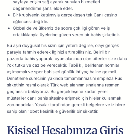
sayfaya erişim sağlayarak sunulan hizmetleri
değerlendirme şansı elde eder.
Bir krupiyenin katılımıyla gerçekleşen tek Canlı casino
eğlencesi değildir.
Global de ve ülkemiz de sobre çok ilgi gören ve iş
ortaklıklarıyla üyelerine güven veren bir bahis şirketidir.
Bu aşırı duygusal his sizin için yeterli değilse, olayı gerçek
parayla tahmin ederek ilginizi artırabilirsiniz. Belirli bir
pazarda bahis yaparak, oyun alanında olan bitenler size daha
?ok tutku ve cazibe verecektir. Tabii ki, belirlenen normlar
aşılmamalı ve spor bahisleri günlük ihtiyaç haline gelmeli.
Denetleme sürecinin yakında tamamlanmasını empieza Rus
şirketinin resmi olarak Türk web alanının sınırlarına resmen
geçmesini bekliyoruz. Bu gerçekleşene kadar, yerel
müşteriler canlı bahis sitesine erişmek için hileler kullanmak
zorundadırlar. Yasalar tarafından gerekli belgelere ve izinlere
sahip olan 1xbet kesinlikle güvenilir bir şirkettir.
Kişisel Hesabınıza Giriş