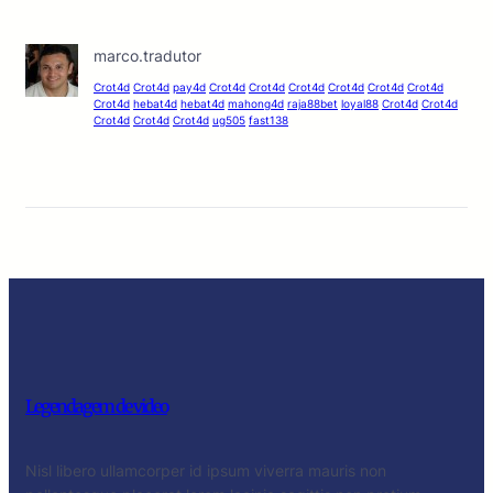
marco.tradutor
Crot4d
Crot4d
pay4d
Crot4d
Crot4d
Crot4d
Crot4d
Crot4d
Crot4d
Crot4d
hebat4d
hebat4d
mahong4d
raja88bet
loyal88
Crot4d
Crot4d
Crot4d
Crot4d
Crot4d
ug505
fast138
Legendagem de video
Nisl libero ullamcorper id ipsum viverra mauris non