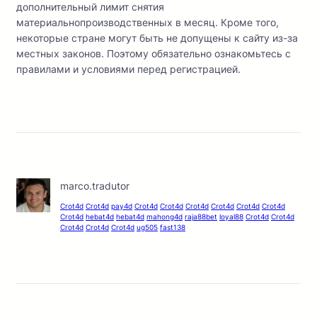
дополнительный лимит снятия
материальнопроизводственных в месяц. Кроме того,
некоторые стране могут быть не допущены к сайту из-за
местных законов. Поэтому обязательно ознакомьтесь с
правилами и условиями перед регистрацией.
marco.tradutor
Crot4d
Crot4d
pay4d
Crot4d
Crot4d
Crot4d
Crot4d
Crot4d
Crot4d
Crot4d
hebat4d
hebat4d
mahong4d
raja88bet
loyal88
Crot4d
Crot4d
Crot4d
Crot4d
Crot4d
ug505
fast138