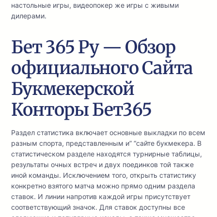
настольные игры, видеопокер же игры с живыми
дилерами.
Бет 365 Ру — Обзор
официального Сайта
Букмекерской
Конторы Бет365
Раздел статистика включает основные выкладки по всем
разным спорта, представленным и” “сайте букмекера. В
статистическом разделе находятся турнирные таблицы,
результаты очных встреч и двух поединков той также
иной команды. Исключением того, открыть статистику
конкретно взятого матча можно прямо одним раздела
ставок. И линии напротив каждой игры присутствует
соответствующий значок. Для ставок доступны все