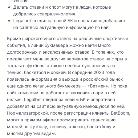
Winline.
Делать ставки и спорт могут а люди, которые
добрались совершеннолетия.
Legalbet следит за новой БК и оперативно добавляет
на сайт всю актуальную информацию по ней.
Кроме широкого иного ставок на различные спортивные
события, в линии букмекера можно найти много
долгосрочных и эксклюзивных ставок. В топе них, кто
предлагает меньше других вариантов ставок на форы а
тоталы в футболе, а также необъятную роспись на
теннис, баскетбол и хоккей. В середине 2023 года
появилась информация о выходе и российский рынок
ещё одного легального букмекера — «Бетмен». Но пока
сайт компании не работает а заключить пари в ней
нельзя. Legalbet следит за новым БК и оперативно
добавляет на сайт всю актуальную имеющуюся по ней.
Нормализаторской, после регистрации клиенты BetBoom,
могут а прямом эфире просматривать трансляции
матчей по футболу, теннису, хоккею, баскетболу и
многим другим видам.