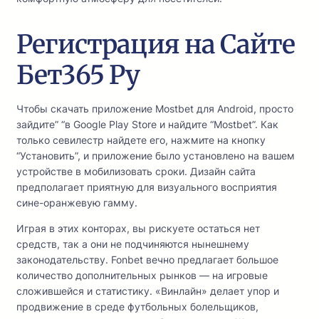
Регистрация на Сайте
Бет365 Ру
Чтобы скачать приложение Mostbet для Android, просто
зайдите” “в Google Play Store и найдите “Mostbet”. Как
только севилестр найдете его, нажмите на кнопку
“Установить”, и приложение было установлено на вашем
устройстве в мобилизовать сроки. Дизайн сайта
предполагает приятную для визуального восприятия
сине-оранжевую гамму.
Играя в этих конторах, вы рискуете остаться нет
средств, так а они не подчиняются нынешнему
законодательству. Fonbet вечно предлагает большое
количество дополнительных рынков — на игровые
сложившейся и статистику. «Винлайн» делает упор и
продвижение в среде футбольных болельщиков,