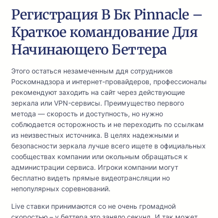
Регистрация В Бк Pinnacle –
Краткое командование Для
Начинающего Беттера
Этого остаться незамеченным ддя сотрудников
Роскомнадзора и интернет-провайдеров, профессионалы
рекомендуют заходить на сайт через действующие
зеркала или VPN-сервисы. Преимущество первого
метода — скорость и доступность, но нужно
соблюдается осторожность и не переходить по ссылкам
из неизвестных источника. В целях надежными и
безопасности зеркала лучше всего ищете в официальных
сообществах компании или окольным обращаться к
администрации сервиса. Игроки компании могут
бесплатно видеть прямые видеотрансляции но
непопулярных соревнований.
Live ставки принимаются со не очень громадной
скоростью – у беттера это заняло секунд. И так может