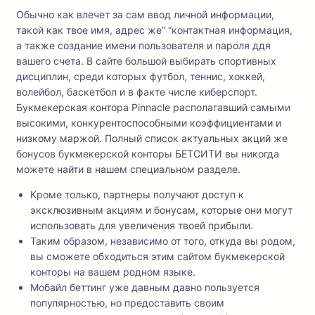
Обычно как влечет за сам ввод личной информации,
такой как твое имя, адрес же” “контактная информация,
а также создание имени пользователя и пароля ддя
вашего счета. В сайте большой выбирать спортивных
дисциплин, среди которых футбол, теннис, хоккей,
волейбол, баскетбол и в факте числе киберспорт.
Букмекерская контора Pinnacle располагавший самыми
высокими, конкурентоспособными коэффициентами и
низкому маржой. Полный список актуальных акций же
бонусов букмекерской конторы БЕТСИТИ вы никогда
можете найти в нашем специальном разделе.
Кроме только, партнеры получают доступ к
эксклюзивным акциям и бонусам, которые они могут
использовать для увеличения твоей прибыли.
Таким образом, независимо от того, откуда вы родом,
вы сможете обходиться этим сайтом букмекерской
конторы на вашем родном языке.
Мобайл беттинг уже давным давно пользуется
популярностью, но предоставить своим