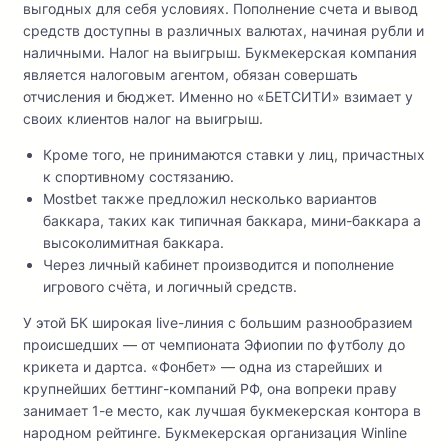
выгодных для себя условиях. Пополнение счета и вывод
средств доступны в различных валютах, начиная рубли и
наличными. Налог на выигрыш. Букмекерская компания
является налоговым агентом, обязан совершать
отчисления и бюджет. Именно но «БЕТСИТИ» взимает у
своих клиентов налог на выигрыш.
Кроме того, не принимаются ставки у лиц, причастных
к спортивному состязанию.
Mostbet также предложил несколько вариантов
баккара, таких как типичная баккара, мини-баккара а
высоколимитная баккара.
Через личный кабинет производится и пополнение
игрового счёта, и логичный средств.
У этой БК широкая live-линия с большим разнообразием
происшедших — от чемпионата Эфиопии по футболу до
крикета и дартса. «Фонбет» — одна из старейших и
крупнейших беттинг-компаний РФ, она вопреки праву
занимает 1-е место, как лучшая букмекерская контора в
народном рейтинге. Букмекерская организация Winline