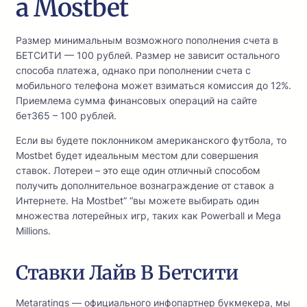
а Mostbet
Размер минимальным возможного пополнения счета в
БЕТСИТИ — 100 рублей. Размер не зависит остального
способа платежа, однако при пополнении счета с
мобильного телефона может взиматься комиссия до 12%.
Приемлема сумма финансовых операций на сайте
бет365 – 100 рублей.
Если вы будете поклонником американского футбола, то
Mostbet будет идеальным местом дли совершения
ставок. Лотереи – это еще один отличный способом
получить дополнительное вознаграждение от ставок а
Интернете. На Mostbet” “вы можете выбирать один
множества лотерейных игр, таких как Powerball и Mega
Millions.
Ставки Лайв В Бетсити
Metaratings — официального инфопартнер букмекера, мы