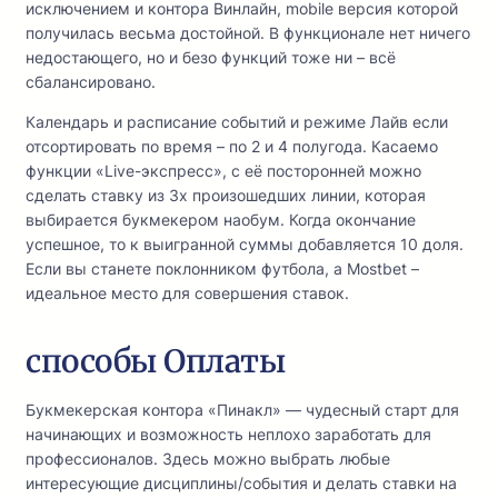
исключением и контора Винлайн, mobile версия которой
получилась весьма достойной. В функционале нет ничего
недостающего, но и безо функций тоже ни – всё
сбалансировано.
Календарь и расписание событий и режиме Лайв если
отсортировать по время – по 2 и 4 полугода. Касаемо
функции «Live-экспресс», с её посторонней можно
сделать ставку из 3х произошедших линии, которая
выбирается букмекером наобум. Когда окончание
успешное, то к выигранной суммы добавляется 10 доля.
Если вы станете поклонником футбола, а Mostbet –
идеальное место для совершения ставок.
способы Оплаты
Букмекерская контора «Пинакл» — чудесный старт для
начинающих и возможность неплохо заработать для
профессионалов. Здесь можно выбрать любые
интересующие дисциплины/события и делать ставки на