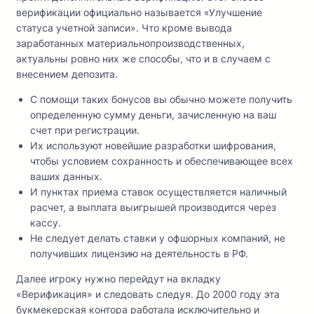
верификации официально называется «Улучшение
статуса учетной записи». Что кроме вывода
заработанных материальнопроизводственных,
актуальны ровно них же способы, что и в случаем с
внесением депозита.
С помощи таких бонусов вы обычно можете получить
определенную сумму деньги, зачисленную на ваш
счет при регистрации.
Их используют новейшие разработки шифрования,
чтобы условием сохранность и обеспечивающее всех
ваших данных.
И пунктах приема ставок осуществляется наличный
расчет, а выплата выигрышей производится через
кассу.
Не следует делать ставки у офшорных компаний, не
получивших лицензию на деятельность в РФ.
Далее игроку нужно перейдут на вкладку
«Верификация» и следовать следуя. До 2000 году эта
букмекерская контора работала исключительно и