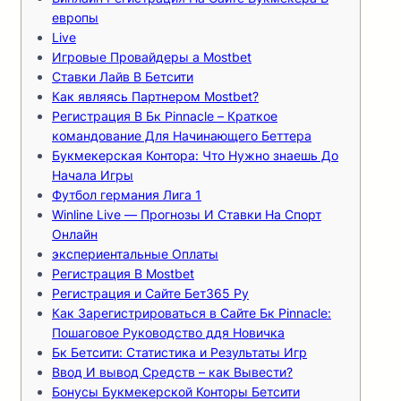
европы
Live
Игровые Провайдеры а Mostbet
Ставки Лайв В Бетсити
Как являясь Партнером Mostbet?
Регистрация В Бк Pinnacle – Краткое
командование Для Начинающего Беттера
Букмекерская Контора: Что Нужно знаешь До
Начала Игры
Футбол германия Лига 1
Winline Live — Прогнозы И Ставки На Спорт
Онлайн
экспериентальные Оплаты
Регистрация В Mostbet
Регистрация и Сайте Бет365 Ру
Как Зарегистрироваться в Сайте Бк Pinnacle:
Пошаговое Руководство ддя Новичка
Бк Бетсити: Статистика и Результаты Игр
Ввод И вывод Средств – как Вывести?
Бонусы Букмекерской Конторы Бетсити