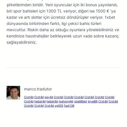
şirketlerinden biridir. Yeni oyuncular için iki bonus yayınlandı,
biri spor bahisleri için 1300 TL veriyor, diğeri ise 1500 € ‘ya
kadar ve artı slotlar için ücretsiz döndürüşler veriyor. 1xbet
dünyasında birbirinden farklı, ilgi çekici bahis türleri
mevcuttur. Riskin daha az olduğu oyunlara yönelebilirsiniz ve
kendinize hasstratejiler belirleyerek uzun vade sobre kazanç
sağlayabilirsiniz.
marco.tradutor
Crot4d
Crot4d
pay4d
Crot4d
Crot4d
Crot4d
Crot4d
Crot4d
Crot4d
Crot4d
hebat4d
hebat4d
mahong4d
raja88bet
loyal88
Crot4d
Crot4d
Crot4d
Crot4d
Crot4d
ug505
fast138