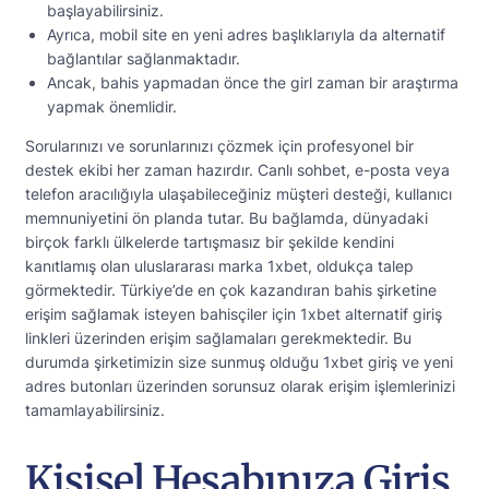
başlayabilirsiniz.
Ayrıca, mobil site en yeni adres başlıklarıyla da alternatif
bağlantılar sağlanmaktadır.
Ancak, bahis yapmadan önce the girl zaman bir araştırma
yapmak önemlidir.
Sorularınızı ve sorunlarınızı çözmek için profesyonel bir
destek ekibi her zaman hazırdır. Canlı sohbet, e-posta veya
telefon aracılığıyla ulaşabileceğiniz müşteri desteği, kullanıcı
memnuniyetini ön planda tutar. Bu bağlamda, dünyadaki
birçok farklı ülkelerde tartışmasız bir şekilde kendini
kanıtlamış olan uluslararası marka 1xbet, oldukça talep
görmektedir. Türkiye’de en çok kazandıran bahis şirketine
erişim sağlamak isteyen bahisçiler için 1xbet alternatif giriş
linkleri üzerinden erişim sağlamaları gerekmektedir. Bu
durumda şirketimizin size sunmuş olduğu 1xbet giriş ve yeni
adres butonları üzerinden sorunsuz olarak erişim işlemlerinizi
tamamlayabilirsiniz.
Kişisel Hesabınıza Giriş