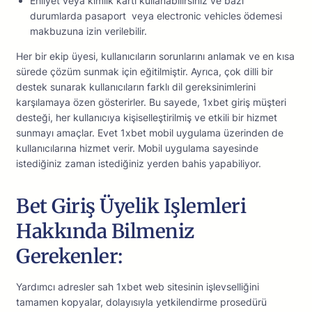
Ehliyet veya kimlik kartı kullanabilirsiniz ve bazı
durumlarda pasaport veya electronic vehicles ödemesi
makbuzuna izin verilebilir.
Her bir ekip üyesi, kullanıcıların sorunlarını anlamak ve en kısa
sürede çözüm sunmak için eğitilmiştir. Ayrıca, çok dilli bir
destek sunarak kullanıcıların farklı dil gereksinimlerini
karşılamaya özen gösterirler. Bu sayede, 1xbet giriş müşteri
desteği, her kullanıcıya kişiselleştirilmiş ve etkili bir hizmet
sunmayı amaçlar. Evet 1xbet mobil uygulama üzerinden de
kullanıcılarına hizmet verir. Mobil uygulama sayesinde
istediğiniz zaman istediğiniz yerden bahis yapabiliyor.
Bet Giriş Üyelik Işlemleri
Hakkında Bilmeniz
Gerekenler:
Yardımcı adresler sah 1xbet web sitesinin işlevselliğini
tamamen kopyalar, dolayısıyla yetkilendirme prosedürü