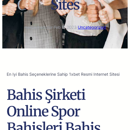
Sites
marco.tradutor
·
Feb 6, 2023
·
Uncategorized
En Iyi Bahis Seçeneklerine Sahip 1xbet Resmi Internet Sitesi
Bahis Şirketi
Online Spor
Bahisleri Bahis