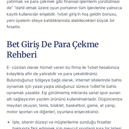
yatırmak ve para çekmek gibi finansal işlemlerin yürütülmesi
de” “dahil olmak üzere oyun portalının tüm işlevlerine yalnızca
kayıtlı kullanıcılar erişebilir. 1xbet giriş’in hoş geldin bonusu,
yeni üyelerin siteye katıldıklarında alabilecekleri büyük bir
fırsattır.
Bet Giriş De Para Çekme
Rehberi
E- cüzdan olarak hizmet veren bu firma ile 1xbet hesabınıza
kolaylıkla afin de yatırabilir ve para çekebilirsiniz.
Bulunduğunuz bölgeye bağlı olarak, internet sitelerinde bahis
oynamak için yasal yaşta olduğunuz sürece 1xBet’te bahis
oynamak yasaldır. Eşi görülmemiş miktarda sanal spor sunan
altı sağlayıcının yazılım ürününü kullanılmaktadır. Düşüncenize
meydan okuyan, tenis, bisiklet, basketbol, game, at yarışı,
motor sporları ve diğerleri, oyunlara erişeceksiniz.
İşte, sitenin düzeyi ve müşterilerine sunduğu fırsatlar
hakkında fikir edinmek için mevcut sporların kısa bir listesi.