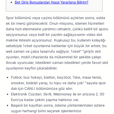
Bet Giriş Bonuslardan Nasıl Yararlana Bilirim?
Spor bölümünü veya cazino bölümünü açtıktan sonra, solda
ek bir menü görünecektir. Onun misyonu, istenen hizmetleri
daha hızlı elenmesine yardımcı olmaktır, çünkü belirli bir sporu
seçiyorsunuz veya belli bir yazılım sağlayıcısının video slot
makine listesini açıyorsunuz. Kuşkusuz bu, kullanım kolaylığı
sebebiyle 1xbet oyunlarına katılanlar için büyük bir artıdır, bu
weil zaman ve çaba tasarrufu sağlıyor. 1xbet” “giriş‘in slot
oyunları, mobil cihazlarda da mükemmel bir şekilde çalışır.
Ancak oyuncular, istedikleri zaman istedikleri yerde favori slot
oyunlarının keyfini çıkarabilirler.
Futbol, buz hokeyi, biatlon, beyzbol, ?ske, masa tenisi,
snooker, bisiklet yarışı, tu topu ve daha çok” “sayıda spor
dalı için CANLI bölümümüze göz atın.
Elektronik Cüzdan; Skrill, Webmoney ile en arizona 2. 00
Euro’ya kadar çekim yapma hakkınız var.
Başarılı bir kayıttan sonra, ödeme yöntemlerinden sizlere
uygun herhangi birini seçerek işlemlerinize