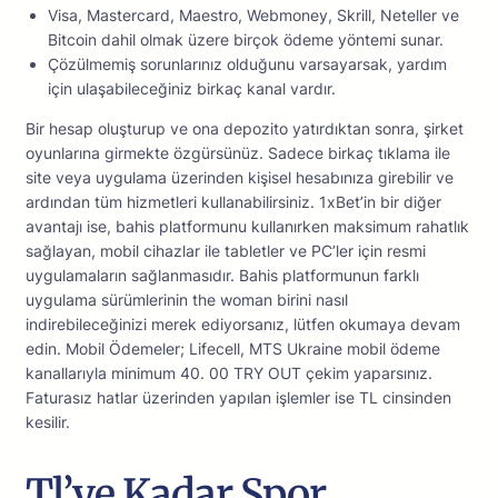
Visa, Mastercard, Maestro, Webmoney, Skrill, Neteller ve
Bitcoin dahil olmak üzere birçok ödeme yöntemi sunar.
Çözülmemiş sorunlarınız olduğunu varsayarsak, yardım
için ulaşabileceğiniz birkaç kanal vardır.
Bir hesap oluşturup ve ona depozito yatırdıktan sonra, şirket
oyunlarına girmekte özgürsünüz. Sadece birkaç tıklama ile
site veya uygulama üzerinden kişisel hesabınıza girebilir ve
ardından tüm hizmetleri kullanabilirsiniz. 1xBet’in bir diğer
avantajı ise, bahis platformunu kullanırken maksimum rahatlık
sağlayan, mobil cihazlar ile tabletler ve PC’ler için resmi
uygulamaların sağlanmasıdır. Bahis platformunun farklı
uygulama sürümlerinin the woman birini nasıl
indirebileceğinizi merek ediyorsanız, lütfen okumaya devam
edin. Mobil Ödemeler; Lifecell, MTS Ukraine mobil ödeme
kanallarıyla minimum 40. 00 TRY OUT çekim yaparsınız.
Faturasız hatlar üzerinden yapılan işlemler ise TL cinsinden
kesilir.
Tl’ye Kadar Spor