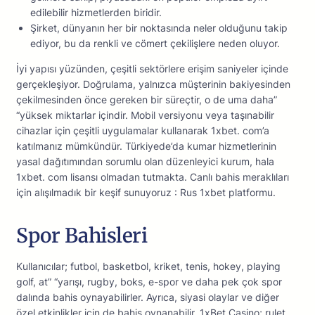
edilebilir hizmetlerden biridir.
Şirket, dünyanın her bir noktasında neler olduğunu takip
ediyor, bu da renkli ve cömert çekilişlere neden oluyor.
İyi yapısı yüzünden, çeşitli sektörlere erişim saniyeler içinde
gerçekleşiyor. Doğrulama, yalnızca müşterinin bakiyesinden
çekilmesinden önce gereken bir süreçtir, o de uma daha”
“yüksek miktarlar içindir. Mobil versiyonu veya taşınabilir
cihazlar için çeşitli uygulamalar kullanarak 1xbet. com’a
katılmanız mümkündür. Türkiyede’da kumar hizmetlerinin
yasal dağıtımından sorumlu olan düzenleyici kurum, hala
1xbet. com lisansı olmadan tutmakta. Canlı bahis meraklıları
için alışılmadık bir keşif sunuyoruz : Rus 1xbet platformu.
Spor Bahisleri
Kullanıcılar; futbol, basketbol, kriket, tenis, hokey, playing
golf, at” “yarışı, rugby, boks, e-spor ve daha pek çok spor
dalında bahis oynayabilirler. Ayrıca, siyasi olaylar ve diğer
özel etkinlikler için de bahis oynanabilir. 1xBet Casino; rulet,