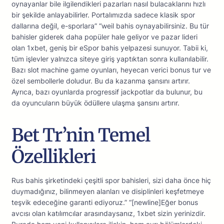
oynayanlar bile ilgilendikleri pazarları nasıl bulacaklarını hızlı
bir şekilde anlayabilirler. Portalımızda sadece klasik spor
dallarına değil, e-sporlara” “weil bahis oynayabilirsiniz. Bu tür
bahisler giderek daha popüler hale geliyor ve pazar lideri
olan 1xbet, geniş bir eSpor bahis yelpazesi sunuyor. Tabii ki,
tüm işlevler yalnızca siteye giriş yaptıktan sonra kullanılabilir.
Bazı slot machine game oyunları, heyecan verici bonus tur ve
özel sembollerle doludur. Bu da kazanma şansını artırır.
Ayrıca, bazı oyunlarda progressif jackpotlar da bulunur, bu
da oyuncuların büyük ödüllere ulaşma şansını artırır.
Bet Tr’nin Temel
Özellikleri
Rus bahis şirketindeki çeşitli spor bahisleri, sizi daha önce hiç
duymadığınız, bilinmeyen alanları ve disiplinleri keşfetmeye
teşvik edeceğine garanti ediyoruz.” “[newline]Eğer bonus
avcısı olan katılımcılar arasındaysanız, 1xbet sizin yerinizdir.