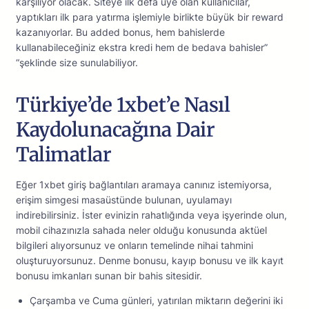
karşılıyor olacak. Siteye ilk defa üye olan kullanıcılar,
yaptıkları ilk para yatırma işlemiyle birlikte büyük bir reward
kazanıyorlar. Bu added bonus, hem bahislerde
kullanabileceğiniz ekstra kredi hem de bedava bahisler”
“şeklinde size sunulabiliyor.
Türkiye’de 1xbet’e Nasıl
Kaydolunacağına Dair
Talimatlar
Eğer 1xbet giriş bağlantıları aramaya canınız istemiyorsa,
erişim simgesi masaüstünde bulunan, uyulamayı
indirebilirsiniz. İster evinizin rahatlığında veya işyerinde olun,
mobil cihazınızla sahada neler olduğu konusunda aktüel
bilgileri alıyorsunuz ve onların temelinde nihai tahmini
oluşturuyorsunuz. Denme bonusu, kayıp bonusu ve ilk kayıt
bonusu imkanları sunan bir bahis sitesidir.
Çarşamba ve Cuma günleri, yatırılan miktarın değerini iki