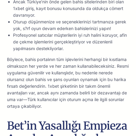
Ancak Türkiye’nin önde gelen bahis sitelerinden biri olan
1xbet giriş, kayıt bonusu konusunda da oldukça cömert
davranıyor.
Oturup düşünmenize ve seçeneklerinizi tartmanıza gerek
yok, s?rf oyun devam ederken bahislerinizi yapın!
Profesyonel satıcılar müşterilerin iyi ruh halini koruyor, afin
de çekme işlemlerini gerçekleştiriyor ve düzenlenli
yapılmasını destekliyorlar.
Böylece, bahis portalının tüm işlevlerini herhangi bir kısıtlama
olmaksızın her yerde ve her zaman kullanabileceksiniz. Resmi
uygulama güvenilir ve kullanışlıdır, bu nedenle nerede
olursanız olun bahis ve şans oyunları oynamak için bu harika
fırsatı değerlendirin. 1xbet şirketinin bir takım önemli
avantajları var, ancak aynı zamanda belirli bir dezavantajı de
uma var—Türk kullanıcılar için oturum açma ile ilgili sorunlar
ortaya çıkabiliyor.
Bet’in Yasallığı Empieza