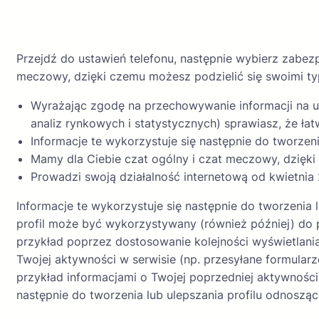
Przejdź do ustawień telefonu, następnie wybierz zabezpi
meczowy, dzięki czemu możesz podzielić się swoimi ty
Wyrażając zgodę na przechowywanie informacji na u
analiz rynkowych i statystycznych) sprawiasz, że łat
Informacje te wykorzystuje się następnie do tworzen
Mamy dla Ciebie czat ogólny i czat meczowy, dzięki
Prowadzi swoją działalność internetową od kwietnia
Informacje te wykorzystuje się następnie do tworzenia 
profil może być wykorzystywany (również później) do p
przykład poprzez dostosowanie kolejności wyświetlania
Twojej aktywności w serwisie (np. przesyłane formular
przykład informacjami o Twojej poprzedniej aktywności 
następnie do tworzenia lub ulepszania profilu odnosząc