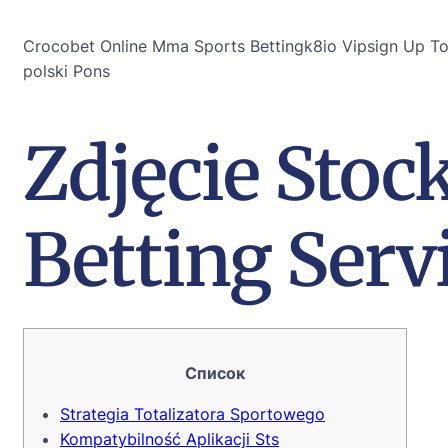
Crocobet Online Mma Sports Betting️️k8io Vipsign Up T
polski Pons
Zdjęcie Stoc
Betting Serv
Список
Strategia Totalizatora Sportowego
Kompatybilność Aplikacji Sts