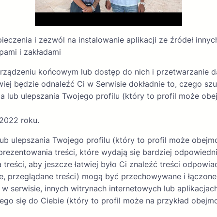
eczenia i zezwól na instalowanie aplikacji ze źródeł innyc
pami i zakładami
rządzeniu końcowym lub dostęp do nich i przetwarzanie 
wiej będzie odnaleźć Ci w Serwisie dokładnie to, czego szu
ia lub ulepszania Twojego profilu (który to profil może ob
 2022 roku.
lub ulepszania Twojego profilu (który to profil może obej
rezentowania treści, które wydają się bardziej odpowiedn
 treści, aby jeszcze łatwiej było Ci znaleźć treści odpow
ze, przeglądane treści) mogą być przechowywane i łączone
w serwisie, innych witrynach internetowych lub aplikacjac
ego się do Ciebie (który to profil może na przykład obejm