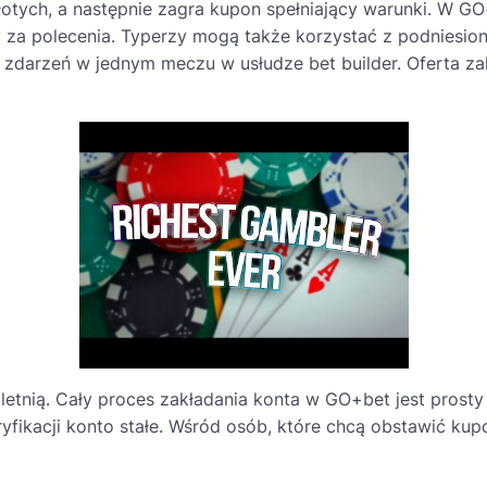
złotych, a następnie zagra kupon spełniający warunki. W G
usy za polecenia. Typerzy mogą także korzystać z podnie
u zdarzeń w jednym meczu w usłudze bet builder. Oferta 
letnią. Cały proces zakładania konta w GO+bet jest prosty
fikacji konto stałe. Wśród osób, które chcą obstawić kupo