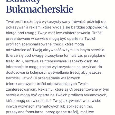
Bukmacherskie
Twój profil może być wykorzystywany (również później) do
pokazywania reklam, które wydają się bardziej odpowiednie,
biorąc pod uwagę Twoje możliwe zainteresowania. Treści
prezentowane w serwisie mogą być oparte na Twoich
profilach spersonalizowanej treści, które mogą
odzwierciedlać Twoją aktywność w tym lub innym serwisie
(bierze się pod uwagę przesyłane formularze, przeglądane
treści itd.), możliwe zainteresowania i aspekty osobiste.
Informacje te mogą zostać wykorzystane na przykład do
dostosowania kolejności wyświetlania treści, aby jeszcze
bardziej ułatwić Ci przeglądanie właściwych
(niereklamowych) treści odpowiadających Twoim
zainteresowaniom. Reklamy, ktore są Ci prezentowane w tym
serwisie mogą być oparta na Twoich profilach reklamowych,
które mogą odzwierciedlać Twoją aktywność w serwisie,
innych witrynach internetowych lub aplikacjach (np.
przesyłane formularze, przeglądane treści), możliwe