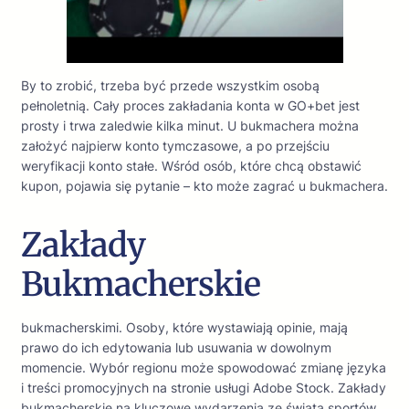
By to zrobić, trzeba być przede wszystkim osobą
pełnoletnią. Cały proces zakładania konta w GO+bet jest
prosty i trwa zaledwie kilka minut. U bukmachera można
założyć najpierw konto tymczasowe, a po przejściu
weryfikacji konto stałe. Wśród osób, które chcą obstawić
kupon, pojawia się pytanie – kto może zagrać u bukmachera.
Zakłady
Bukmacherskie
bukmacherskimi. Osoby, które wystawiają opinie, mają
prawo do ich edytowania lub usuwania w dowolnym
momencie. Wybór regionu może spowodować zmianę języka
i treści promocyjnych na stronie usługi Adobe Stock. Zakłady
bukmacherskie na kluczowe wydarzenia ze świata sportów