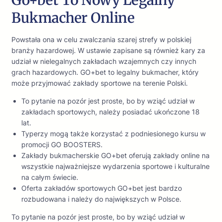
Bukmacher Online
Powstała ona w celu zwalczania szarej strefy w polskiej
branży hazardowej. W ustawie zapisane są również kary za
udział w nielegalnych zakładach wzajemnych czy innych
grach hazardowych. GO+bet to legalny bukmacher, który
może przyjmować zakłady sportowe na terenie Polski.
To pytanie na pozór jest proste, bo by wziąć udział w
zakładach sportowych, należy posiadać ukończone 18
lat.
Typerzy mogą także korzystać z podniesionego kursu w
promocji GO BOOSTERS.
Zakłady bukmacherskie GO+bet oferują zakłady online na
wszystkie najważniejsze wydarzenia sportowe i kulturalne
na całym świecie.
Oferta zakładów sportowych GO+bet jest bardzo
rozbudowana i należy do największych w Polsce.
To pytanie na pozór jest proste, bo by wziąć udział w