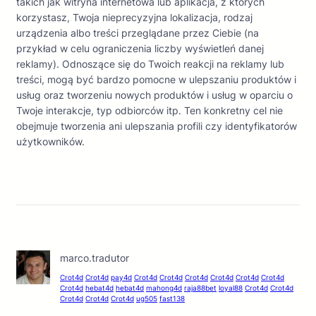
takich jak witryna internetowa lub aplikacja, z których
korzystasz, Twoja nieprecyzyjna lokalizacja, rodzaj
urządzenia albo treści przeglądane przez Ciebie (na
przykład w celu ograniczenia liczby wyświetleń danej
reklamy). Odnoszące się do Twoich reakcji na reklamy lub
treści, mogą być bardzo pomocne w ulepszaniu produktów i
usług oraz tworzeniu nowych produktów i usług w oparciu o
Twoje interakcje, typ odbiorców itp. Ten konkretny cel nie
obejmuje tworzenia ani ulepszania profili czy identyfikatorów
użytkowników.
marco.tradutor
Crot4d
Crot4d
pay4d
Crot4d
Crot4d
Crot4d
Crot4d
Crot4d
Crot4d
Crot4d
hebat4d
hebat4d
mahong4d
raja88bet
loyal88
Crot4d
Crot4d
Crot4d
Crot4d
Crot4d
ug505
fast138