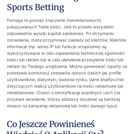
Sports Betting
Pomaga to poznać znaczenie (niereklamowych)
pokazywanych Tobie treści. Jest to przede wszystkim
odpowiednio wysoki kapitał zakładowy. Po otrzymaniu
zezwolenia, może przyjmować zakłady od klientów. Niektóre
informacje (np. adres IP lub funkcje urządzenia) są
wykorzystywane w celu zapewnienia technicznej zgodności
treści lub reklam lub w celu ułatwienia przesyłania treści lub
reklam do Twojego urządzenia. Można generować raporty na
podstawie kombinacji zestawów danych (takich jak profile
użytkowników, statystyki, badania rynku, dane analityczne)
dotyczących reakcji użytkowników na treści reklamowe lub
niereklamowe. Chodzi o identyfikację wspólnych cech (na
przykład określenie, którzy odbiorcy docelowi są bardziej
otwarci na kampanię reklamową lub treści danego typu).
Co Jeszcze Powinieneś