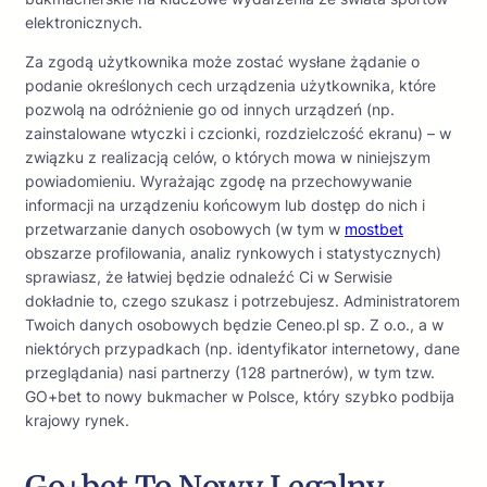
elektronicznych.
Za zgodą użytkownika może zostać wysłane żądanie o
podanie określonych cech urządzenia użytkownika, które
pozwolą na odróżnienie go od innych urządzeń (np.
zainstalowane wtyczki i czcionki, rozdzielczość ekranu) – w
związku z realizacją celów, o których mowa w niniejszym
powiadomieniu. Wyrażając zgodę na przechowywanie
informacji na urządzeniu końcowym lub dostęp do nich i
przetwarzanie danych osobowych (w tym w
mostbet
obszarze profilowania, analiz rynkowych i statystycznych)
sprawiasz, że łatwiej będzie odnaleźć Ci w Serwisie
dokładnie to, czego szukasz i potrzebujesz. Administratorem
Twoich danych osobowych będzie Ceneo.pl sp. Z o.o., a w
niektórych przypadkach (np. identyfikator internetowy, dane
przeglądania) nasi partnerzy (128 partnerów), w tym tzw.
GO+bet to nowy bukmacher w Polsce, który szybko podbija
krajowy rynek.
Go+bet To Nowy Legalny