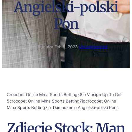
Angielski-polski
Pon
marco.tradutor
·
Feb 5, 2023
·
Uncategorized
Crocobet Online Mma Sports Betting️️k8io Vipsign Up To Get
5️crocobet Online Mma Sports Betting7ipcrocobet Online
Mma Sports Betting7ip Tłumaczenie Angielski-polski Pons
Zdjęcie Stock: Man