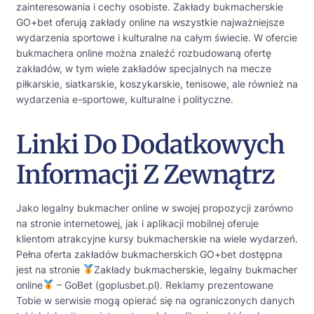
zainteresowania i cechy osobiste. Zakłady bukmacherskie
GO+bet oferują zakłady online na wszystkie najważniejsze
wydarzenia sportowe i kulturalne na całym świecie. W ofercie
bukmachera online można znaleźć rozbudowaną ofertę
zakładów, w tym wiele zakładów specjalnych na mecze
piłkarskie, siatkarskie, koszykarskie, tenisowe, ale również na
wydarzenia e-sportowe, kulturalne i polityczne.
Linki Do Dodatkowych
Informacji Z Zewnątrz
Jako legalny bukmacher online w swojej propozycji zarówno
na stronie internetowej, jak i aplikacji mobilnej oferuje
klientom atrakcyjne kursy bukmacherskie na wiele wydarzeń.
Pełna oferta zakładów bukmacherskich GO+bet dostępna
jest na stronie
Zakłady bukmacherskie, legalny bukmacher
online
– GoBet (goplusbet.pl). Reklamy prezentowane
Tobie w serwisie mogą opierać się na ograniczonych danych