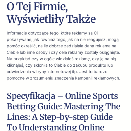
O Tej Firmie,
Wyświetliły Także
Informacje dotyczące tego, które reklamy są Ci
pokazywane, jak również tego, jak na nie reagujesz, mogą
pomóc określić, na ile dobrze zadziałała dana reklama na
Ciebie lub inne osoby i czy cele reklamy zostały osiągnięte.
Na przykład czy w ogóle widziałeś reklamę, czy ją na nią
kliknąłeś, czy skłoniła to Ciebie do zakupu produktu lub
odwiedzenia witryny internetowej itp. Jest to bardzo
pomocne w zrozumieniu znaczenia kampanii reklamowych.
Specyfikacja – Online Sports
Betting Guide: Mastering The
Lines: A Step-by-step Guide
To Understanding Online