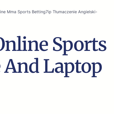
line Mma Sports Betting7ip Tłumaczenie Angielski-
Online Sports
e And Laptop