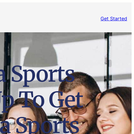
Get Started
 Sports
Up To Get
a Sports