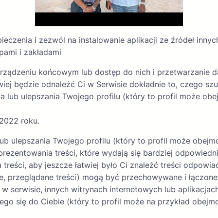
eczenia i zezwól na instalowanie aplikacji ze źródeł innyc
pami i zakładami
rządzeniu końcowym lub dostęp do nich i przetwarzanie 
wiej będzie odnaleźć Ci w Serwisie dokładnie to, czego szu
ia lub ulepszania Twojego profilu (który to profil może ob
 2022 roku.
lub ulepszania Twojego profilu (który to profil może obej
rezentowania treści, które wydają się bardziej odpowiedn
 treści, aby jeszcze łatwiej było Ci znaleźć treści odpow
ze, przeglądane treści) mogą być przechowywane i łączone
w serwisie, innych witrynach internetowych lub aplikacjac
ego się do Ciebie (który to profil może na przykład obejm