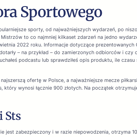
tora Sportowego
pularniejsze sporty, od najważniejszych wydarzeń, po ni
i Mistrzów to co najmniej kilkaset zdarzeń na jedno wydar
wietnia 2022 roku. Informacje dotyczące prezentowanych C
 dotarły – na przykład – do zamierzonych odbiorców i cz
łuchałeś podcastu lub sprawdziłeś opis produktu, ile czasu 
 najszerszą ofertę w Polsce, a najważniejsze mecze piłkar
, który wynosi łącznie 900 złotych. Na początek otrzymu
 Sts
ie jest zabezpieczony i w razie niepowodzenia, otrzyma 10