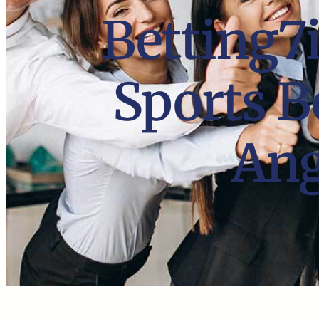
Betting7
Sports B
Ang