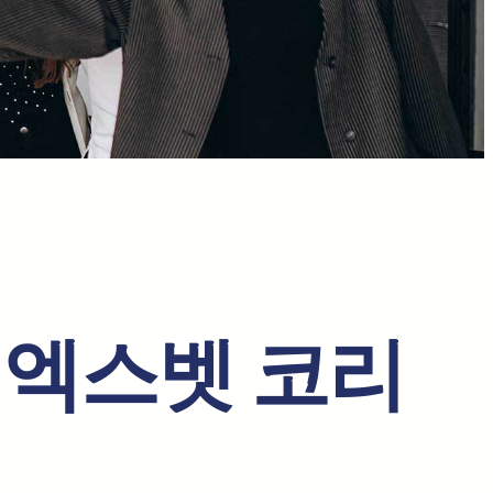
4 원엑스벳 코리