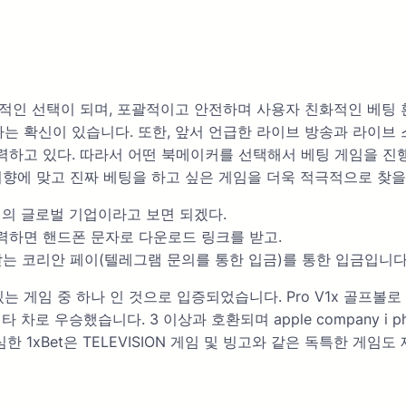
력적인 선택이 되며, 포괄적이고 안전하며 사용자 친화적인 베팅
 확신이 있습니다. 또한, 앞서 언급한 라이브 방송과 라이브 스
력하고 있다. 따라서 어떤 북메이커를 선택해서 베팅 게임을 진
취향에 맞고 진짜 베팅을 하고 싶은 게임을 더욱 적극적으로 찾을
계의 글로벌 기업이라고 보면 되겠다.
력하면 핸드폰 문자로 다운로드 링크를 받고.
는 코리안 페이(텔레그램 문의를 통한 입금)를 통한 입금입니다
 “인기있는 게임 중 하나 인 것으로 입증되었습니다. Pro V1x 골
했습니다. 3 이상과 호환되며 apple company i phone, ipa
 1xBet은 TELEVISION 게임 및 빙고와 같은 독특한 게임도