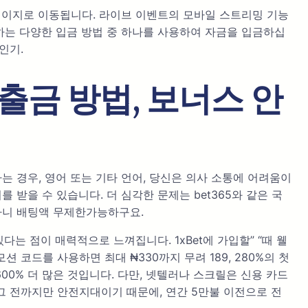
 페이지로 이동됩니다. 라이브 이벤트의 모바일 스트리밍 기능
공하는 다양한 입금 방법 중 하나를 사용하여 자금을 입금하십
인기.
출금 방법, 보너스 안
 사용하는 경우, 영어 또는 기타 언어, 당신은 의사 소통에 어려움이
 받을 수 있습니다. 더 심각한 문제는 bet365와 같은 국
하니 배팅액 무제한가능하구요.
다는 점이 매력적으로 느껴집니다. 1xBet에 가입할” “때 웰
 코드를 사용하면 최대 ₦330까지 무려 189, 280%의 첫
e, 600% 더 많은 것입니다. 다만, 넷텔러나 스크릴은 신용 카드
그 전까지만 안전지대이기 때문에, 연간 5만불 이전으로 전