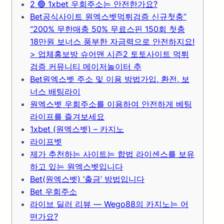
2 🟢 1xbet 우회주소는 안전한가요?
Bet공식사이트 원엑스벳먹튀검증 신규첫충”
“200% 무한매충 50% 무료스핀 150회 첫충
18만원 보너스 풍부한 자금력으로 안전하지요!
> 업체홍보방 슈어맨 시즌2 토토사이트 먹튀
검증 커뮤니티 메이저놀이터 추
Bet원엑스벳 주소 및 이용 방법가입, 환전, 보
너스 배팅라이
원엑스벳 우회주소를 이용하여 안전하게 베팅
라이프를 즐겨보세요
1xbet (원엑스벳) – 카지노
라이프벳
제가 추천하는 사이트는 합법 라이센스를 보유
하고 있는 원엑스벳입니다
Bet(원엑스벳) ‘출금’ 방법입니다
Bet 우회주소
라이브 딜러 리뷰 — Wego88의 카지노는 어
떤가요?