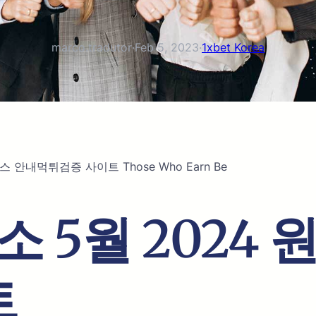
marco.tradutor
·
Feb 5, 2023
·
1xbet Korea
안내먹튀검증 사이트 Those Who Earn Be
주소 5월 202
트