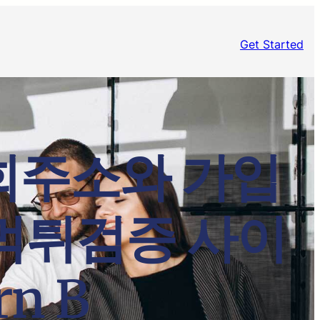
Get Started
우회주소와 가입
내먹튀검증 사이
rn B