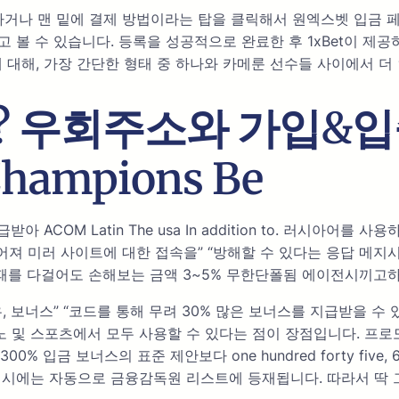
릭 하거나 맨 밑에 결제 방법이라는 탑을 클릭해서 원엑스벳 입금
고 볼 수 있습니다. 등록을 성공적으로 완료한 후 1xBet이 제
 대해, 가장 간단한 형태 중 하나와 카메룬 선수들 사이에서 더 
? 우회주소와 가입&입
ampions Be
COM Latin The usa In addition to. 러시아어를
어져 미러 사이트에 대한 접속을” “방해할 수 있다는 응답 메지시를
패를 다걸어도 손해보는 금액 3~5% 무한단폴됨 에이전시끼고
 보너스” “코드를 통해 무려 30% 많은 보너스를 지급받을 수 있
 및 스포츠에서 모두 사용할 수 있다는 점이 장점입니다. 프로모션
0% 입금 보너스의 표준 제안보다 one hundred forty fiv
할 시에는 자동으로 금융감독원 리스트에 등재됩니다. 따라서 딱 