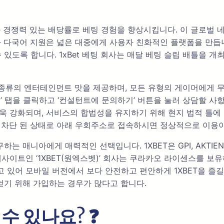
 경쟁력 있는 배당률로 베팅 경험을 향상시킵니다. 이 글로벌 
와 다국어 지원은 넓은 대중에게 사용자 친화적인 플랫폼을 만듭니다
 있도록 합니다. 1xBet 베팅 회사는 매달 베팅 슬립 배틀을 
 종류의 엔터테인먼트 맛을 제공하며, 모든 유형의 게이머에게 
’ 탭을 클릭하고 ‘컨설턴트에 문의하기’ 버튼을 눌러 상담할 사
욱 강화되며, 서비스의 합법성을 유지하기 위해 현지 법적 틀에
IP로는 차단 된 상태로 아래 우회주소로 접속하시면 정상적으로 이용
니아에게 매력적인 선택입니다. 1XBET은 GPI, AKTIENGESEL
이트인 ‘1XBET(원엑스벳)’ 회사는 쿠라카오 라이센스를 보유하
 있어 모바일 버전에서 보다 안전하고 편안하게 1XBET을 즐
얻기 위해 가입하는 경우가 많다고 합니다.
수 있나요? ❓