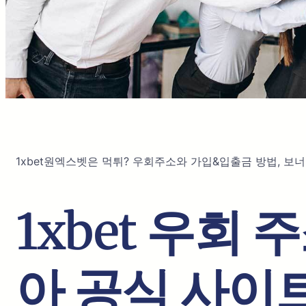
1xbet원엑스벳은 먹튀? 우회주소와 가입&입출금 방법, 보너스 
1xbet 우회 
아 공식 사이