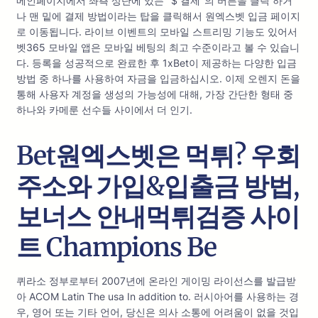
메인페이지에서 좌측 상단에 있는 ‘’$ 결제’’의 버튼을 클릭 하거
나 맨 밑에 결제 방법이라는 탑을 클릭해서 원엑스벳 입금 페이지
로 이동됩니다. 라이브 이벤트의 모바일 스트리밍 기능도 있어서
벳365 모바일 앱은 모바일 베팅의 최고 수준이라고 볼 수 있습니
다. 등록을 성공적으로 완료한 후 1xBet이 제공하는 다양한 입금
방법 중 하나를 사용하여 자금을 입금하십시오. 이제 오렌지 돈을
통해 사용자 계정을 생성의 가능성에 대해, 가장 간단한 형태 중
하나와 카메룬 선수들 사이에서 더 인기.
Bet원엑스벳은 먹튀? 우회
주소와 가입&입출금 방법,
보너스 안내먹튀검증 사이
트 Champions Be
퀴라소 정부로부터 2007년에 온라인 게이밍 라이선스를 발급받
아 ACOM Latin The usa In addition to. 러시아어를 사용하는 경
우, 영어 또는 기타 언어, 당신은 의사 소통에 어려움이 없을 것입