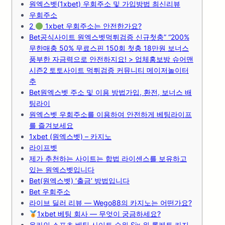
원엑스벳(1xbet) 우회주소 및 가입방법 최신리뷰
우회주소
2
1xbet 우회주소는 안전한가요?
Bet공식사이트 원엑스벳먹튀검증 신규첫충” “200%
무한매충 50% 무료스핀 150회 첫충 18만원 보너스
풍부한 자금력으로 안전하지요! > 업체홍보방 슈어맨
시즌2 토토사이트 먹튀검증 커뮤니티 메이저놀이터
추
Bet원엑스벳 주소 및 이용 방법가입, 환전, 보너스 배
팅라이
원엑스벳 우회주소를 이용하여 안전하게 베팅라이프
를 즐겨보세요
1xbet (원엑스벳) – 카지노
라이프벳
제가 추천하는 사이트는 합법 라이센스를 보유하고
있는 원엑스벳입니다
Bet(원엑스벳) ‘출금’ 방법입니다
Bet 우회주소
라이브 딜러 리뷰 — Wego88의 카지노는 어떤가요?
1xbet 베팅 회사 — 무엇이 궁금하세요?
온라인 스포츠 베팅 사이트 순위 Six 위 롤레토 카지