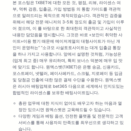
본 포스팅은 1XBET에 대한 모든 것, 평점, 리뷰, 라이센스 여
부, 먹튀 검증, 입출금, 가입 방법등 의 통합 가이드를 객관적
으로 알려드리는 목적으로 제작되었습니다. 객관적인 검증을
위해서 해당 전문 매니저의 3-5회 정도의 출금 및 가입이 이루
어 졌으며, 이 를 바탕으로 한 최대한의 객관적이고 사실적인
내용만 담았음을 명시합니다. 그것은 바로 «보안이 취약한 사
이트»이용 했기 때문에 메이저계열의 대형사이트가 아닌 개
인이 운영하는” “소규모 사설토토사이트는 대게 입출금 통장
을 하나 가지고 사용합니다. 앞에서 설명한 것처럼, 가능성은
(업계 최고 중) 매우 유리하며, 특히 보너스 덕분에 매우 입 맛
에 맞기도 합니다. 원엑스벳(1XBET)은 은행 송금, 신용카드,
포스트페이, 넷텔러, 페이사페카드, 스크릴, 지로페이 등 입금
및 당첨금 인출에 대한 많은 결제 수단을 수용한다. 원엑스벳
은 러시아 배팅업체로 bet365 다음으로 세계에서 인지도있는
합법적인 라이센스를 보유한 배팅사이트입니다.
총판 업무에 대한 지식이 없어도 배우고자 하는 마음과 열
정만 있으시면 원엑스벳은 교육해드릴 수 있습니다.
다양한 게임과 베팅 옵션, 안전한 플랫폼 및 전문적인 고객
서비스를 통해 사용자의 만족도를 최우선으로 생각하고 있
습니다.