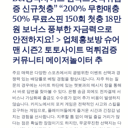
증 신규첫충” “200% 무한매충
50% 무료스핀 150회 첫충 18만
원 보너스 풍부한 자금력으로
안전하지요! > 업체홍보방 슈어
맨 시즌2 토토사이트 먹튀검증
커뮤니티 메이저놀이터 추
주요 매력은 다양한 스포츠에서의 광범위한 이벤트 선택과 경
쟁력 있는 배당률로 베팅 경험을 향상시킵니다. 자주 하는 질
문의 경우에는 사이트 하단에 있는 챗봇과의 메시지 창을 통해
서 바로 답변을 찾아볼 수 있다. 은행 송금 외에도 전자결제 서
비스나 가상화폐 출금도 수수료가 없어 추가 비용이 발생하지
않습니다. 카지노에서의 포커 게임은 전략적인 사고와 스킬을
요구하는 게임으로, 플레이어들에게 즐거운 시간과 긴장감 넘
치는 경험을 선사합니다. 지루할 틈 없이 매일 즐길 거리가 많
다는 점은 확실한 장점이기도 하지만, 무궁무진한 선택지는 다