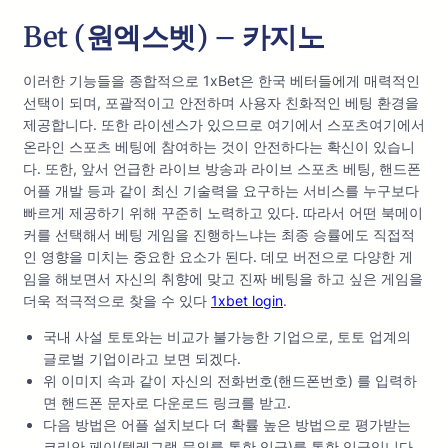
Bet (원엑스벳) – 카지노
이러한 기능들을 종합적으로 1xBet은 한국 베터들에게 매력적인
선택이 되며, 포괄적이고 안전하며 사용자 친화적인 베팅 환경을
제공합니다. 또한 라이센스가 있으므로 여기에서 스포츠여기에서
온라인 스포츠 베팅에 참여하는 것이 안전하다는 확신이 있습니
다. 또한, 앞서 언급한 라이브 방송과 라이브 스포츠 베팅, 핸드폰
어플 개발 등과 같이 최신 기술력을 요구하는 서비스를 누구보다
빠르게 제공하기 위해 꾸준히 노력하고 있다. 따라서 어떤 북메이
커를 선택해서 베팅 게임을 진행하느냐는 최종 승률에도 직접적
인 영향을 미치는 중요한 요소가 된다. 데모 버전으로 다양한 게
임을 해보면서 자신의 취향에 맞고 진짜 베팅을 하고 싶은 게임을
더욱 적극적으로 찾을 수 있다
1xbet login
.
국내 사설 토토와는 비교가 불가능한 기업으로, 토토 업계의
글로벌 기업이라고 보면 되겠다.
위 이미지 속과 같이 자신의 전화번호(핸드폰번호) 를 입력하
면 핸드폰 문자로 다운로드 링크를 받고.
다음 방법은 어플 설치보다 더 확률 높은 방법으로 평가받는
코리안 페이(텔레그램 문의를 통한 입금)를 통한 입금입니다.