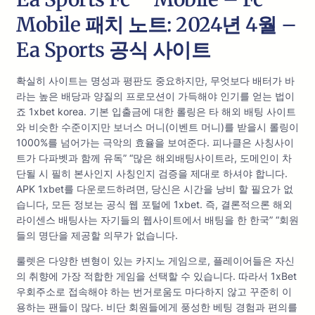
Mobile 패치 노트: 2024년 4월 –
Ea Sports 공식 사이트
확실히 사이트는 명성과 평판도 중요하지만, 무엇보다 배터가 바
라는 높은 배당과 양질의 프로모션이 가득해야 인기를 얻는 법이
죠 1xbet korea. 기본 입출금에 대한 롤링은 타 해외 배팅 사이트
와 비슷한 수준이지만 보너스 머니(이벤트 머니)를 받을시 롤링이
1000%를 넘어가는 극악의 효율을 보여준다. 피나클은 사칭사이
트가 다파벳과 함께 유독” “많은 해외배팅사이트라, 도메인이 차
단될 시 필히 본사인지 사칭인지 검증을 제대로 하셔야 합니다.
APK 1xbet를 다운로드하려면, 당신은 시간을 낭비 할 필요가 없
습니다, 모든 정보는 공식 웹 포털에 1xbet. 즉, 결론적으론 해외
라이센스 배팅사는 자기들의 웹사이트에서 배팅을 한 한국” “회원
들의 명단을 제공할 의무가 없습니다.
룰렛은 다양한 변형이 있는 카지노 게임으로, 플레이어들은 자신
의 취향에 가장 적합한 게임을 선택할 수 있습니다. 따라서 1xBet
우회주소로 접속해야 하는 번거로움도 마다하지 않고 꾸준히 이
용하는 팬들이 많다. 비단 회원들에게 풍성한 베팅 경험과 편의를