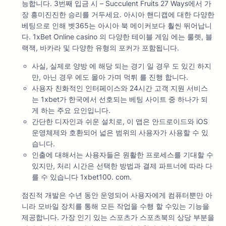
능합니다. 3번째 입금 시 – Succulent Fruits 27 Ways에서 가
장 흥미진진한 승리를 거두세요. 아시아 핸디캡에 대한 다양한
베팅으로 인해 벳365는 아시아 북 메이커보다 훨씬 뛰어납니
다. 1xBet Online casino 의 다양한 테이블 게임 에는 룰렛, 블
랙잭, 바카라 및 다양한 유형의 포커가 포함됩니다.
사실, 실제로 양방 에 해당 되는 경기 일 경우 도 있긴 하지
만, 아닌 경우 에도 몰아 가며 먹튀 를 진행 합니다.
사용자 친화적인 인터페이스와 24시간 고객 지원 서비스
는 1xbet가 한국에서 선호되는 베팅 사이트 중 하나가 되
게 하는 주요 요인입니다.
간단한 디자인과 쉬운 설치로, 이 앱은 안드로이드와 iOS
운영체제와 호환되어 넓은 범위의 사용자가 사용할 수 있
습니다.
인출에 대해서는 사용자들은 원활한 프로세스를 기대할 수
있지만, 처리 시간은 선택한 방법과 결제 파트너에 따라 다
를 수 있습니다 1xbet100. com.
점진적 개발은 수년 동안 운영되어 사용자에게 컴퓨터뿐만 아
니라 모바일 장치를 통해 모든 작업을 수행 할 수있는 기능을
제공합니다. 가장 인기 있는 스포츠가 스포츠북의 상당 부분을