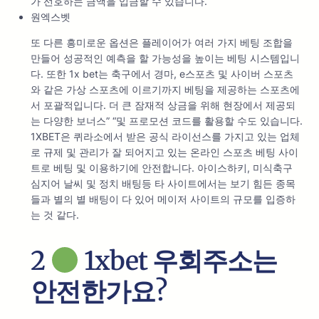
가 선호하는 금액을 입금할 수 있습니다.
원엑스벳
또 다른 흥미로운 옵션은 플레이어가 여러 가지 베팅 조합을
만들어 성공적인 예측을 할 가능성을 높이는 베팅 시스템입니
다. 또한 1x bet는 축구에서 경마, e스포츠 및 사이버 스포츠
와 같은 가상 스포츠에 이르기까지 베팅을 제공하는 스포츠에
서 포괄적입니다. 더 큰 잠재적 상금을 위해 현장에서 제공되
는 다양한 보너스” “및 프로모션 코드를 활용할 수도 있습니다.
1XBET은 퀴라소에서 받은 공식 라이선스를 가지고 있는 업체
로 규제 및 관리가 잘 되어지고 있는 온라인 스포츠 베팅 사이
트로 베팅 및 이용하기에 안전합니다. 아이스하키, 미식축구
심지어 날씨 및 정치 배팅등 타 사이트에서는 보기 힘든 종목
들과 별의 별 배팅이 다 있어 메이저 사이트의 규모를 입증하
는 것 같다.
2
1xbet 우회주소는
안전한가요?