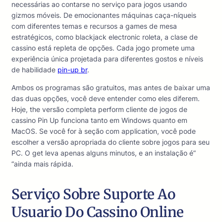
necessárias ao contarse no serviço para jogos usando
gizmos móveis. De emocionantes máquinas caça-níqueis
com diferentes temas e recursos a games de mesa
estratégicos, como blackjack electronic roleta, a clase de
cassino está repleta de opções. Cada jogo promete uma
experiência única projetada para diferentes gostos e níveis
de habilidade
pin-up br
.
Ambos os programas são gratuitos, mas antes de baixar uma
das duas opções, você deve entender como eles diferem.
Hoje, the versão completa perform cliente de jogos de
cassino Pin Up funciona tanto em Windows quanto em
MacOS. Se você for à seção com application, você pode
escolher a versão apropriada do cliente sobre jogos para seu
PC. O get leva apenas alguns minutos, e an instalação é”
“ainda mais rápida.
Serviço Sobre Suporte Ao
Usuario Do Cassino Online