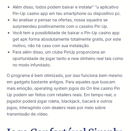
Além disso, todos podem baixar e instalar” “u aplicativo
Pin-Up casino app em teu smartphone ou dispositivo pc.
Ao analisar e pensar na ofertas, nossa squadra se
surpreendeu positivamente com o cassino Pin Up.
Você tem a possibilidade de baixar o Pin-Up casino app
get apk forma absolutamente totalmente gratis, por este
motivo, não há caso com sua instalação.
Para além disso, um clube PinUp proporciona an
oportunidade de jogar tanto a new dinheiro real tais como
no modo infundado.
O programa é bem otimizado, por isso funciona bem mesmo
em gadgets bastante antigos. Para aqueles que buscam
mais emoção, operating system jogos do On line casino Pin
Up podem ser feitos com retailers reais. Em tempo real, o
jogador poderá jogar roleta, blackjack, bacará e outros
jogos, interagindo com dealers reais por meio sobre
transmissão de vídeo.