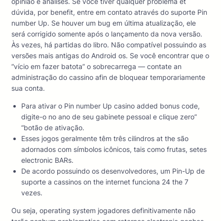
opinião e análises. Se você tiver qualquer problema et
dúvida, por benefit, entre em contato através do suporte Pin
number Up. Se houver um bug em última atualização, ele
será corrigido somente após o lançamento da nova versão.
Às vezes, há partidas do libro. Não compatível possuindo as
versões mais antigas do Android os. Se você encontrar que o
“vício em fazer batota” o sobrecarrega — contate an
administração do cassino afin de bloquear temporariamente
sua conta.
Para ativar o Pin number Up casino added bonus code,
digite-o no ano de seu gabinete pessoal e clique zero”
“botão de ativação.
Esses jogos geralmente têm três cilindros at the são
adornados com símbolos icônicos, tais como frutas, setes
electronic BARs.
De acordo possuindo os desenvolvedores, um Pin-Up de
suporte a cassinos on the internet funciona 24 the 7
vezes.
Ou seja, operating system jogadores definitivamente não