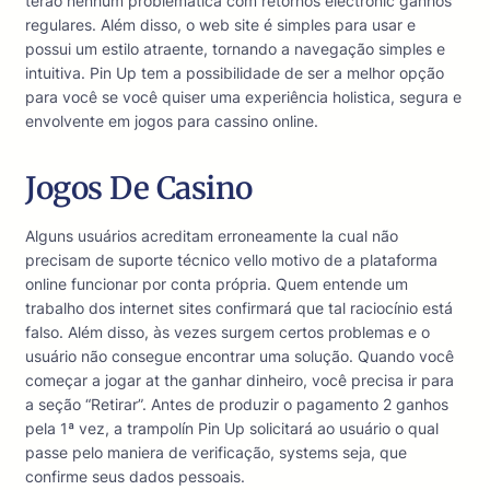
terão nenhum problematica com retornos electronic ganhos
regulares. Além disso, o web site é simples para usar e
possui um estilo atraente, tornando a navegação simples e
intuitiva. Pin Up tem a possibilidade de ser a melhor opção
para você se você quiser uma experiência holistica, segura e
envolvente em jogos para cassino online.
Jogos De Casino
Alguns usuários acreditam erroneamente la cual não
precisam de suporte técnico vello motivo de a plataforma
online funcionar por conta própria. Quem entende um
trabalho dos internet sites confirmará que tal raciocínio está
falso. Além disso, às vezes surgem certos problemas e o
usuário não consegue encontrar uma solução. Quando você
começar a jogar at the ganhar dinheiro, você precisa ir para
a seção “Retirar”. Antes de produzir o pagamento 2 ganhos
pela 1ª vez, a trampolín Pin Up solicitará ao usuário o qual
passe pelo maniera de verificação, systems seja, que
confirme seus dados pessoais.