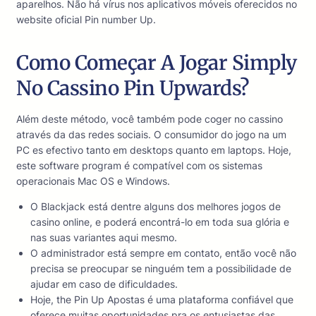
aparelhos. Não há vírus nos aplicativos móveis oferecidos no
website oficial Pin number Up.
Como Começar A Jogar Simply
No Cassino Pin Upwards?
Além deste método, você também pode coger no cassino
através da das redes sociais. O consumidor do jogo na um
PC es efectivo tanto em desktops quanto em laptops. Hoje,
este software program é compatível com os sistemas
operacionais Mac OS e Windows.
O Blackjack está dentre alguns dos melhores jogos de
casino online, e poderá encontrá-lo em toda sua glória e
nas suas variantes aqui mesmo.
O administrador está sempre em contato, então você não
precisa se preocupar se ninguém tem a possibilidade de
ajudar em caso de dificuldades.
Hoje, the Pin Up Apostas é uma plataforma confiável que
oferece muitas oportunidades pra os entusiastas das