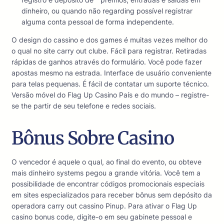
dinheiro, ou quando não regarding possível registrar
alguma conta pessoal de forma independente.
O design do cassino e dos games é muitas vezes melhor do
o qual no site carry out clube. Fácil para registrar. Retiradas
rápidas de ganhos através do formulário. Você pode fazer
apostas mesmo na estrada. Interface de usuário conveniente
para telas pequenas. É fácil de contatar um suporte técnico.
Versão móvel do Flag Up Casino País e do mundo – registre-
se the partir de seu telefone e redes sociais.
Bônus Sobre Casino
O vencedor é aquele o qual, ao final do evento, ou obteve
mais dinheiro systems pegou a grande vitória. Você tem a
possibilidade de encontrar códigos promocionais especiais
em sites especializados para receber bônus sem depósito da
operadora carry out cassino Pinup. Para ativar o Flag Up
casino bonus code, digite-o em seu gabinete pessoal e