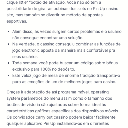
clique little” “botão de ativação. Você não só tem a
possibilidade de girar as bobinas dos slots no Pin Up casino
site, mas também se divertir no método de apostas
esportivas.
Além disso, às vezes surgem certos problemas e o usuário
não consegue encontrar uma solução.
Na verdade, o cassino conseguiu combinar as funções de
jogo electronic aposta da maneira mais confortável pra
seus usuários.
Toda semana você pode buscar um código sobre bônus
exclusivo para 100% no depósito.
Este veloz jogo de mesa de enorme tradição transporta-o
para as emoções de um de melhores jogos para casino.
Graças à adaptação de así programa móvel, operating
system parâmetros do menu assim como o tamanho dos
botões de vistoria são ajustados sobre forma ideal às
características gráficas específicas dos dispositivos móveis.
Os convidados carry out cassino podem baixar facilmente
qualquer aplicativo Pin Up instalando-os em diferentes