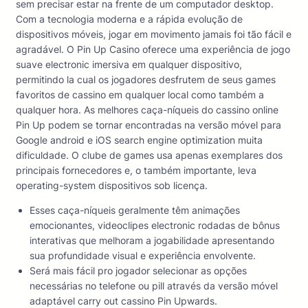
sem precisar estar na frente de um computador desktop.
Com a tecnologia moderna e a rápida evolução de
dispositivos móveis, jogar em movimento jamais foi tão fácil e
agradável. O Pin Up Casino oferece uma experiência de jogo
suave electronic imersiva em qualquer dispositivo,
permitindo la cual os jogadores desfrutem de seus games
favoritos de cassino em qualquer local como também a
qualquer hora. As melhores caça-níqueis do cassino online
Pin Up podem se tornar encontradas na versão móvel para
Google android e iOS search engine optimization muita
dificuldade. O clube de games usa apenas exemplares dos
principais fornecedores e, o também importante, leva
operating-system dispositivos sob licença.
Esses caça-níqueis geralmente têm animações
emocionantes, videoclipes electronic rodadas de bônus
interativas que melhoram a jogabilidade apresentando
sua profundidade visual e experiência envolvente.
Será mais fácil pro jogador selecionar as opções
necessárias no telefone ou pill através da versão móvel
adaptável carry out cassino Pin Upwards.