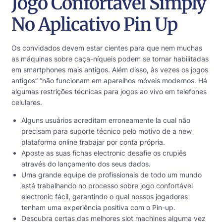
Jogo Confortável Simply
No Aplicativo Pin Up
Os convidados devem estar cientes para que nem muchas
as máquinas sobre caça-níqueis podem se tornar habilitadas
em smartphones mais antigos. Além disso, às vezes os jogos
antigos” “não funcionam em aparelhos móveis modernos. Há
algumas restrições técnicas para jogos ao vivo em telefones
celulares.
Alguns usuários acreditam erroneamente la cual não
precisam para suporte técnico pelo motivo de a new
plataforma online trabajar por conta própria.
Aposte as suas fichas electronic desafie os crupiês
através do lançamento dos seus dados.
Uma grande equipe de profissionais de todo um mundo
está trabalhando no processo sobre jogo confortável
electronic fácil, garantindo o qual nossos jogadores
tenham uma experiência positiva com o Pin-up.
Descubra certas das melhores slot machines alguma vez