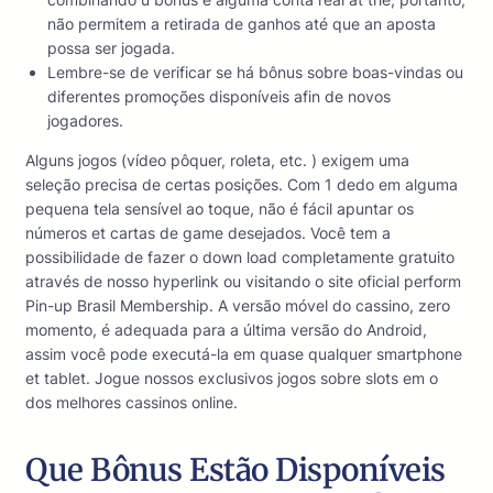
não permitem a retirada de ganhos até que an aposta
possa ser jogada.
Lembre-se de verificar se há bônus sobre boas-vindas ou
diferentes promoções disponíveis afin de novos
jogadores.
Alguns jogos (vídeo pôquer, roleta, etc. ) exigem uma
seleção precisa de certas posições. Com 1 dedo em alguma
pequena tela sensível ao toque, não é fácil apuntar os
números et cartas de game desejados. Você tem a
possibilidade de fazer o down load completamente gratuito
através de nosso hyperlink ou visitando o site oficial perform
Pin-up Brasil Membership. A versão móvel do cassino, zero
momento, é adequada para a última versão do Android,
assim você pode executá-la em quase qualquer smartphone
et tablet. Jogue nossos exclusivos jogos sobre slots em o
dos melhores cassinos online.
Que Bônus Estão Disponíveis