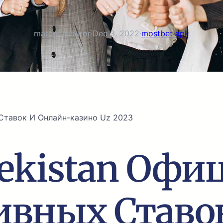
marco.tradutor
·
Dec 3, 2022
·
mostbet apk
Ставок И Онлайн-казино Uz 2023
bekistan Оф
ивных Ставо