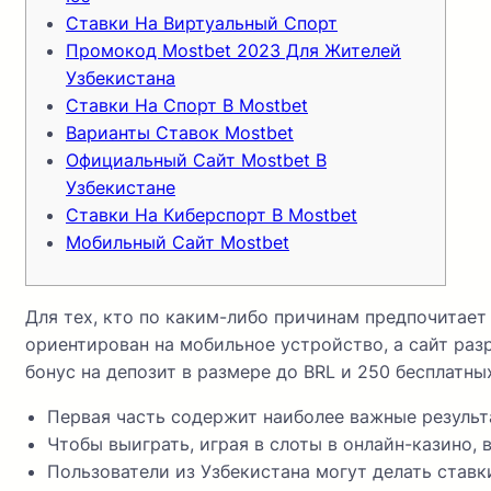
Ставки На Виртуальный Спорт
Промокод Mostbet 2023 Для Жителей
Узбекистана
Ставки На Спорт В Mostbet
Варианты Ставок Mostbet
Официальный Сайт Mostbet В
Узбекистане
Ставки На Киберспорт В Mostbet
Мобильный Сайт Mostbet
Для тех, кто по каким-либо причинам предпочитает
ориентирован на мобильное устройство, а сайт раз
бонус на депозит в размере до BRL и 250 бесплатн
Первая часть содержит наиболее важные результа
Чтобы выиграть, играя в слоты в онлайн-казино,
Пользователи из Узбекистана могут делать ставк