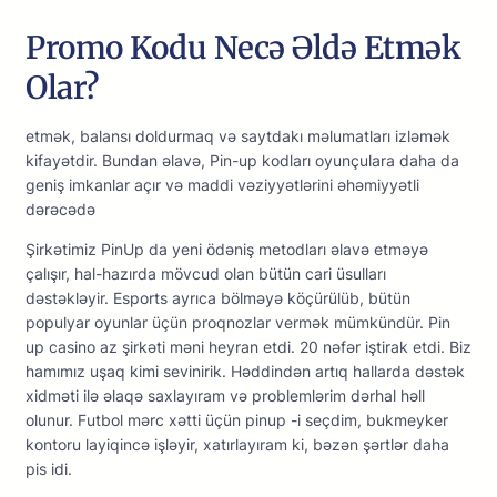
Promo Kodu Necə Əldə Etmək
Olar?
etmək, balansı doldurmaq və saytdakı məlumatları izləmək
kifayətdir. Bundan əlavə, Pin-up kodları oyunçulara daha da
geniş imkanlar açır və maddi vəziyyətlərini əhəmiyyətli
dərəcədə
Şirkətimiz PinUp da yeni ödəniş metodları əlavə etməyə
çalışır, hal-hazırda mövcud olan bütün cari üsulları
dəstəkləyir. Esports ayrıca bölməyə köçürülüb, bütün
populyar oyunlar üçün proqnozlar vermək mümkündür. Pin
up casino az şirkəti məni heyran etdi. 20 nəfər iştirak etdi. Biz
hamımız uşaq kimi sevinirik. Həddindən artıq hallarda dəstək
xidməti ilə əlaqə saxlayıram və problemlərim dərhal həll
olunur. Futbol mərc xətti üçün pinup -i seçdim, bukmeyker
kontoru layiqincə işləyir, xatırlayıram ki, bəzən şərtlər daha
pis idi.