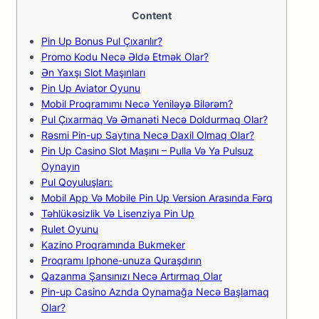
Content
Pin Up Bonus Pul Çıxarılır?
Promo Kodu Necə Əldə Etmək Olar?
Ən Yaxşı Slot Maşınları
Pin Up Aviator Oyunu
Mobil Proqramımı Necə Yeniləyə Bilərəm?
Pul Çıxarmaq Və Əmanəti Necə Doldurmaq Olar?
Rəsmi Pin-up Saytına Necə Daxil Olmaq Olar?
Pin Up Casino Slot Maşını – Pulla Və Ya Pulsuz
Oynayın
Pul Qoyuluşları:
Mobil App Və Mobile Pin Up Version Arasında Fərq
Təhlükəsizlik Və Lisenziya Pin Up
Rulet Oyunu
Kazino Proqramında Bukmeker
Proqramı Iphone-unuza Quraşdırın
Qazanma Şansınızı Necə Artırmaq Olar
Pin-up Casino Aznda Oynamağa Necə Başlamaq
Olar?