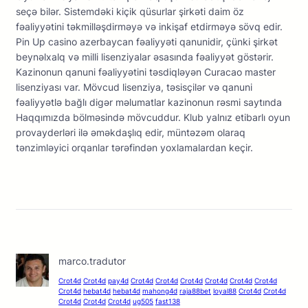
seçə bilər. Sistemdəki kiçik qüsurlar şirkəti daim öz
fəaliyyətini təkmilləşdirməyə və inkişaf etdirməyə sövq edir.
Pin Up casino azerbaycan fəaliyyəti qanunidir, çünki şirkət
beynəlxalq və milli lisenziyalar əsasında fəaliyyət göstərir.
Kazinonun qanuni fəaliyyətini təsdiqləyən Curacao master
lisenziyası var. Mövcud lisenziya, təsisçilər və qanuni
fəaliyyətlə bağlı digər məlumatlar kazinonun rəsmi saytında
Haqqımızda bölməsində mövcuddur. Klub yalnız etibarlı oyun
provayderləri ilə əməkdaşlıq edir, müntəzəm olaraq
tənzimləyici orqanlar tərəfindən yoxlamalardan keçir.
marco.tradutor
Crot4d
Crot4d
pay4d
Crot4d
Crot4d
Crot4d
Crot4d
Crot4d
Crot4d
Crot4d
hebat4d
hebat4d
mahong4d
raja88bet
loyal88
Crot4d
Crot4d
Crot4d
Crot4d
Crot4d
ug505
fast138