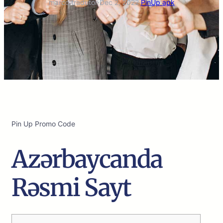
marco.tradutor
·
Dec 2, 2022
·
PinUp apk
Pin Up Promo Code
Azərbaycanda
Rəsmi Sayt