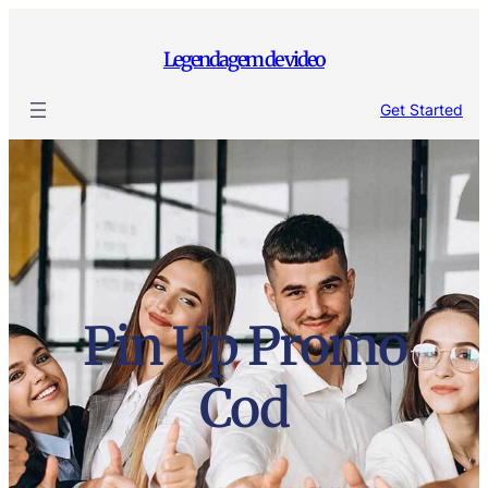
Skip
to
Legendagem de video
content
Get Started
Pin Up Promo
Cod