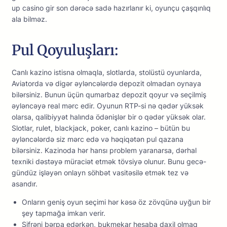
up casino gir son dərəcə sadə hazırlanır ki, oyunçu çaşqınlıq
ala bilməz.
Pul Qoyuluşları:
Canlı kazino istisna olmaqla, slotlarda, stolüstü oyunlarda,
Aviatorda və digər əyləncələrdə depozit olmadan oynaya
bilərsiniz. Bunun üçün qumarbaz depozit qoyur və seçilmiş
əyləncəyə real mərc edir. Oyunun RTP-si nə qədər yüksək
olarsa, qalibiyyət halında ödənişlər bir o qədər yüksək olar.
Slotlar, rulet, blackjack, poker, canlı kazino – bütün bu
əyləncələrdə siz mərc edə və həqiqətən pul qazana
bilərsiniz. Kazinoda hər hansı problem yaranarsa, dərhal
texniki dəstəyə müraciət etmək tövsiyə olunur. Bunu gecə-
gündüz işləyən onlayn söhbət vasitəsilə etmək tez və
asandır.
Onların geniş oyun seçimi hər kəsə öz zövqünə uyğun bir
şey tapmağa imkan verir.
Şifrəni bərpa edərkən, bukmekar hesaba daxil olmaq