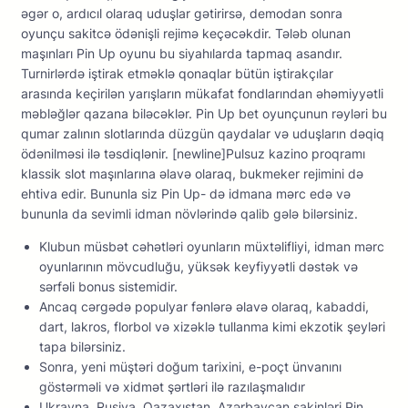
əgər o, ardıcıl olaraq uduşlar gətirirsə, demodan sonra
oyunçu sakitcə ödənişli rejimə keçəcəkdir. Tələb olunan
maşınları Pin Up oyunu bu siyahılarda tapmaq asandır.
Turnirlərdə iştirak etməklə qonaqlar bütün iştirakçılar
arasında keçirilən yarışların mükafat fondlarından əhəmiyyətli
məbləğlər qazana biləcəklər. Pin Up bet oyunçunun rəyləri bu
qumar zalının slotlarında düzgün qaydalar və uduşların dəqiq
ödənilməsi ilə təsdiqlənir. [newline]Pulsuz kazino proqramı
klassik slot maşınlarına əlavə olaraq, bukmeker rejimini də
ehtiva edir. Bununla siz Pin Up- də idmana mərc edə və
bununla da sevimli idman növlərində qalib gələ bilərsiniz.
Klubun müsbət cəhətləri oyunların müxtəlifliyi, idman mərc
oyunlarının mövcudluğu, yüksək keyfiyyətli dəstək və
sərfəli bonus sistemidir.
Ancaq cərgədə populyar fənlərə əlavə olaraq, kabaddi,
dart, lakros, florbol və xizəklə tullanma kimi ekzotik şeyləri
tapa bilərsiniz.
Sonra, yeni müştəri doğum tarixini, e-poçt ünvanını
göstərməli və xidmət şərtləri ilə razılaşmalıdır
Ukrayna, Rusiya, Qazaxıstan, Azərbaycan sakinləri Pin