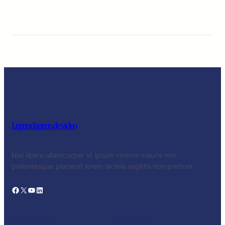
Legendagem de video
Nisl libero ullamcorper id ipsum viverra mauris non
pellentesque placerat lorem lacinia sagittis non pretium.
Facebook
X
YouTube
LinkedIn
PRODUCTS
COMPANY