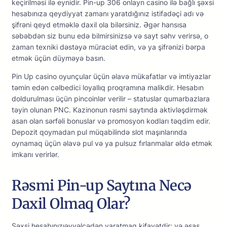
keçirilməsi ilə eynidir. Pin-up 306 onlayn casino ilə bağlı şəxsi
hesabınıza qeydiyyat zamanı yaratdığınız istifadəçi adı və
şifrəni qeyd etməklə daxil ola bilərsiniz. Əgər hansısa
səbəbdən siz bunu edə bilmirsinizsə və sayt səhv verirsə, o
zaman texniki dəstəyə müraciət edin, və ya şifrənizi bərpa
etmək üçün düyməyə basın.
Pin Up casino oyunçular üçün əlavə mükafatlar və imtiyazlar
təmin edən cəlbedici loyallıq proqramına malikdir. Hesabın
doldurulması üçün pincoinlər verilir – statuslar qumarbazlara
təyin olunan PNC. Kazinonun rəsmi saytında aktivləşdirmək
asan olan sərfəli bonuslar və promosyon kodları təqdim edir.
Depozit qoymadan pul müqabilində slot maşınlarında
oynamaq üçün əlavə pul və ya pulsuz fırlanmalar əldə etmək
imkanı verirlər.
Rəsmi Pin-up Saytına Necə
Daxil Olmaq Olar?
Şəxsi hesabınızıəvvəlcədən yaratmaq kifayətdir; və əsas