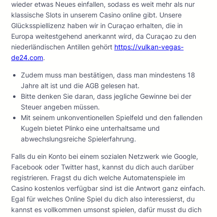
wieder etwas Neues einfallen, sodass es weit mehr als nur
klassische Slots in unserem Casino online gibt. Unsere
Glücksspiellizenz haben wir in Curaçao erhalten, die in
Europa weitestgehend anerkannt wird, da Curaçao zu den
niederländischen Antillen gehört
https://vulkan-vegas-
de24.com
.
Zudem muss man bestätigen, dass man mindestens 18
Jahre alt ist und die AGB gelesen hat.
Bitte denken Sie daran, dass jegliche Gewinne bei der
Steuer angeben müssen.
Mit seinem unkonventionellen Spielfeld und den fallenden
Kugeln bietet Plinko eine unterhaltsame und
abwechslungsreiche Spielerfahrung.
Falls du ein Konto bei einem sozialen Netzwerk wie Google,
Facebook oder Twitter hast, kannst du dich auch darüber
registrieren. Fragst du dich welche Automatenspiele im
Casino kostenlos verfügbar sind ist die Antwort ganz einfach.
Egal für welches Online Spiel du dich also interessierst, du
kannst es vollkommen umsonst spielen, dafür musst du dich