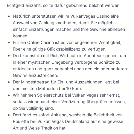
Echtgeld einzahlt, sollte dafür gebührend belohnt werden.
Natürlich unterstützen wir im VulkanVegas Casino eine
Auswahl von Zahlungsmethoden, damit Sie möglichst
einfach Einzahlungen machen und Ihre Gewinne abheben
können.
Für ein Online Casino ist es von ungeheurer Wichtigkeit,
über eine gültige Glücksspiellizenz zu verfügen.
Dort kannst du mit Rich Wild auf ein Abenteuer gehen, um
in einer mystischen Umgebung verborgene Schätze zu
entdecken und ganz nebenbei noch den ein oder anderen
Gewinn einzustreichen.
Der Mindestbetrag für Ein- und Auszahlungen liegt bei
den meisten Methoden bei 10 Euro.
Wir nehmen Spielerschutz bei Vulkan Vegas sehr ernst,
sodass wir anhand einer Verifizierung überprüfen müssen,
ob Sie volljährig sind.
Dort fand es sofort Anklang, weshalb die Beliebtheit von
Roulette bei Vulkan Vegas Deutschland auf eine gewisse
Art und Weise Tradition hat.