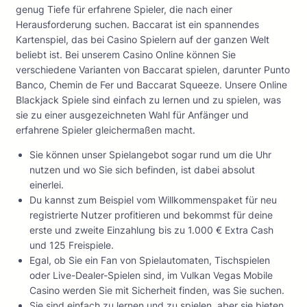
genug Tiefe für erfahrene Spieler, die nach einer
Herausforderung suchen. Baccarat ist ein spannendes
Kartenspiel, das bei Casino Spielern auf der ganzen Welt
beliebt ist. Bei unserem Casino Online können Sie
verschiedene Varianten von Baccarat spielen, darunter Punto
Banco, Chemin de Fer und Baccarat Squeeze. Unsere Online
Blackjack Spiele sind einfach zu lernen und zu spielen, was
sie zu einer ausgezeichneten Wahl für Anfänger und
erfahrene Spieler gleichermaßen macht.
Sie können unser Spielangebot sogar rund um die Uhr
nutzen und wo Sie sich befinden, ist dabei absolut
einerlei.
Du kannst zum Beispiel vom Willkommenspaket für neu
registrierte Nutzer profitieren und bekommst für deine
erste und zweite Einzahlung bis zu 1.000 € Extra Cash
und 125 Freispiele.
Egal, ob Sie ein Fan von Spielautomaten, Tischspielen
oder Live-Dealer-Spielen sind, im Vulkan Vegas Mobile
Casino werden Sie mit Sicherheit finden, was Sie suchen.
Sie sind einfach zu lernen und zu spielen, aber sie bieten