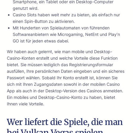
Smartphone, ein Tablet oder ein Desktop-Computer
genutzt wird.
Casino Slots haben weit mehr zu bieten, als einfach nur
einen Spin-Button zu aktivieren.
Mit Hunderten von Spielautomaten von führenden
Softwareanbietern wie Microgaming, NetEnt und Play’n
GO ist für jeden etwas dabei.
Wir haben auch gelernt, wie man mobile und Desktop-
Casino-Konten erstellt und welche Vorteile diese Funktion
bietet. Sie müssen lediglich das Registrierungsformular
ausfüllen, Ihre persönlichen Daten eingeben und ein sicheres
Passwort wählen. Sobald Ihr Konto erstellt ist, können Sie
sich mit Ihren Zugangsdaten sowohl in der mobilen Casino
App als auch in der Desktop-Version des Casinos anmelden.
Ein mobiles und Desktop-Casino-Konto zu haben, bietet
Ihnen viele Vorteile.
Wer liefert die Spiele, die man
bei Vulkan Vegas spielen