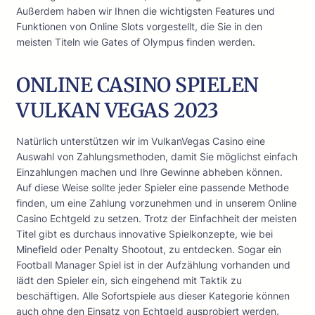
Außerdem haben wir Ihnen die wichtigsten Features und
Funktionen von Online Slots vorgestellt, die Sie in den
meisten Titeln wie Gates of Olympus finden werden.
ONLINE CASINO SPIELEN
VULKAN VEGAS 2023
Natürlich unterstützen wir im VulkanVegas Casino eine
Auswahl von Zahlungsmethoden, damit Sie möglichst einfach
Einzahlungen machen und Ihre Gewinne abheben können.
Auf diese Weise sollte jeder Spieler eine passende Methode
finden, um eine Zahlung vorzunehmen und in unserem Online
Casino Echtgeld zu setzen. Trotz der Einfachheit der meisten
Titel gibt es durchaus innovative Spielkonzepte, wie bei
Minefield oder Penalty Shootout, zu entdecken. Sogar ein
Football Manager Spiel ist in der Aufzählung vorhanden und
lädt den Spieler ein, sich eingehend mit Taktik zu
beschäftigen. Alle Sofortspiele aus dieser Kategorie können
auch ohne den Einsatz von Echtgeld ausprobiert werden.