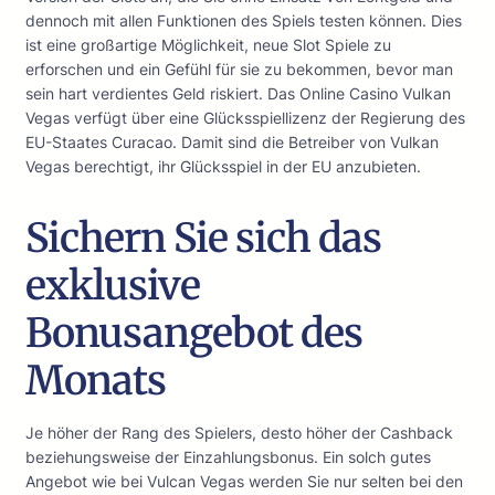
dennoch mit allen Funktionen des Spiels testen können. Dies
ist eine großartige Möglichkeit, neue Slot Spiele zu
erforschen und ein Gefühl für sie zu bekommen, bevor man
sein hart verdientes Geld riskiert. Das Online Casino Vulkan
Vegas verfügt über eine Glücksspiellizenz der Regierung des
EU-Staates Curacao. Damit sind die Betreiber von Vulkan
Vegas berechtigt, ihr Glücksspiel in der EU anzubieten.
Sichern Sie sich das
exklusive
Bonusangebot des
Monats
Je höher der Rang des Spielers, desto höher der Cashback
beziehungsweise der Einzahlungsbonus. Ein solch gutes
Angebot wie bei Vulcan Vegas werden Sie nur selten bei den