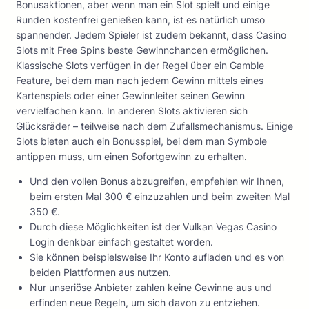
Bonusaktionen, aber wenn man ein Slot spielt und einige
Runden kostenfrei genießen kann, ist es natürlich umso
spannender. Jedem Spieler ist zudem bekannt, dass Casino
Slots mit Free Spins beste Gewinnchancen ermöglichen.
Klassische Slots verfügen in der Regel über ein Gamble
Feature, bei dem man nach jedem Gewinn mittels eines
Kartenspiels oder einer Gewinnleiter seinen Gewinn
vervielfachen kann. In anderen Slots aktivieren sich
Glücksräder – teilweise nach dem Zufallsmechanismus. Einige
Slots bieten auch ein Bonusspiel, bei dem man Symbole
antippen muss, um einen Sofortgewinn zu erhalten.
Und den vollen Bonus abzugreifen, empfehlen wir Ihnen,
beim ersten Mal 300 € einzuzahlen und beim zweiten Mal
350 €.
Durch diese Möglichkeiten ist der Vulkan Vegas Casino
Login denkbar einfach gestaltet worden.
Sie können beispielsweise Ihr Konto aufladen und es von
beiden Plattformen aus nutzen.
Nur unseriöse Anbieter zahlen keine Gewinne aus und
erfinden neue Regeln, um sich davon zu entziehen.