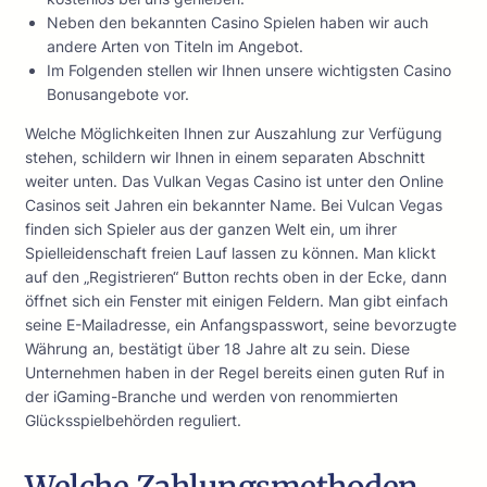
Neben den bekannten Casino Spielen haben wir auch
andere Arten von Titeln im Angebot.
Im Folgenden stellen wir Ihnen unsere wichtigsten Casino
Bonusangebote vor.
Welche Möglichkeiten Ihnen zur Auszahlung zur Verfügung
stehen, schildern wir Ihnen in einem separaten Abschnitt
weiter unten. Das Vulkan Vegas Casino ist unter den Online
Casinos seit Jahren ein bekannter Name. Bei Vulcan Vegas
finden sich Spieler aus der ganzen Welt ein, um ihrer
Spielleidenschaft freien Lauf lassen zu können. Man klickt
auf den „Registrieren“ Button rechts oben in der Ecke, dann
öffnet sich ein Fenster mit einigen Feldern. Man gibt einfach
seine E-Mailadresse, ein Anfangspasswort, seine bevorzugte
Währung an, bestätigt über 18 Jahre alt zu sein. Diese
Unternehmen haben in der Regel bereits einen guten Ruf in
der iGaming-Branche und werden von renommierten
Glücksspielbehörden reguliert.