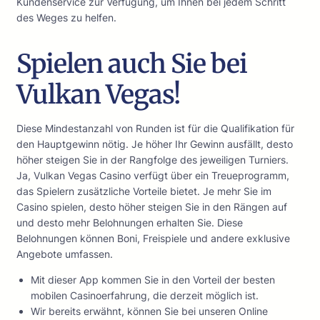
Kundenservice zur Verfügung, um Ihnen bei jedem Schritt
des Weges zu helfen.
Spielen auch Sie bei
Vulkan Vegas!
Diese Mindestanzahl von Runden ist für die Qualifikation für
den Hauptgewinn nötig. Je höher Ihr Gewinn ausfällt, desto
höher steigen Sie in der Rangfolge des jeweiligen Turniers.
Ja, Vulkan Vegas Casino verfügt über ein Treueprogramm,
das Spielern zusätzliche Vorteile bietet. Je mehr Sie im
Casino spielen, desto höher steigen Sie in den Rängen auf
und desto mehr Belohnungen erhalten Sie. Diese
Belohnungen können Boni, Freispiele und andere exklusive
Angebote umfassen.
Mit dieser App kommen Sie in den Vorteil der besten
mobilen Casinoerfahrung, die derzeit möglich ist.
Wir bereits erwähnt, können Sie bei unseren Online