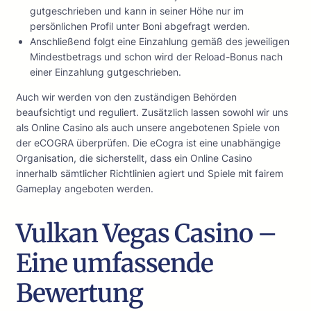
gutgeschrieben und kann in seiner Höhe nur im
persönlichen Profil unter Boni abgefragt werden.
Anschließend folgt eine Einzahlung gemäß des jeweiligen
Mindestbetrags und schon wird der Reload-Bonus nach
einer Einzahlung gutgeschrieben.
Auch wir werden von den zuständigen Behörden
beaufsichtigt und reguliert. Zusätzlich lassen sowohl wir uns
als Online Casino als auch unsere angebotenen Spiele von
der eCOGRA überprüfen. Die eCogra ist eine unabhängige
Organisation, die sicherstellt, dass ein Online Casino
innerhalb sämtlicher Richtlinien agiert und Spiele mit fairem
Gameplay angeboten werden.
Vulkan Vegas Casino –
Eine umfassende
Bewertung