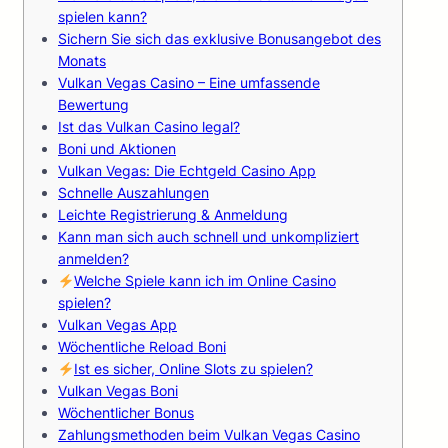
spielen kann?
Sichern Sie sich das exklusive Bonusangebot des
Monats
Vulkan Vegas Casino – Eine umfassende
Bewertung
Ist das Vulkan Casino legal?
Boni und Aktionen
Vulkan Vegas: Die Echtgeld Casino App
Schnelle Auszahlungen
Leichte Registrierung & Anmeldung
Kann man sich auch schnell und unkompliziert
anmelden?
Welche Spiele kann ich im Online Casino
spielen?
Vulkan Vegas App
Wöchentliche Reload Boni
Ist es sicher, Online Slots zu spielen?
Vulkan Vegas Boni
Wöchentlicher Bonus
Zahlungsmethoden beim Vulkan Vegas Casino