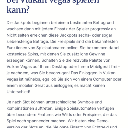
kann?
Die Jackpots beginnen bei einem bestimmten Betrag und
wachsen dann mit jedem Einsatz der Spieler progressiv an.
Nicht selten erreichen diese Jackpots sechs- oder sogar
siebenstellige Beträge. Die Freispiele sind die bekanntesten
Funktionen von Spielautomaten online. Sie bekommen dabei
kostenlose Spins, mit denen Sie zusätzliche Gewinne
erzeugen können. Schalten Sie die reizvolle Palette von
Vulkan Vegas auf Ihrem Desktop oder Ihrem Mobilgerät frei –
je nachdem, was Sie bevorzugen! Das Einloggen in Vulkan
Vegas ist mühelos, egal ob Sie sich von einem Computer oder
einem mobilen Gerät aus einloggen; es macht keinen
Unterschied!
Je nach Slot können unterschiedliche Symbole und
Kombinationen auftreten. Einige Spielautomaten verfügen
über besondere Features wie Wilds oder Freispiele, die das
Spiel noch spannender machen. Wir bieten eine Demo-
Version der Slots an, die Sie ohne Einsatz von Echtgeld und