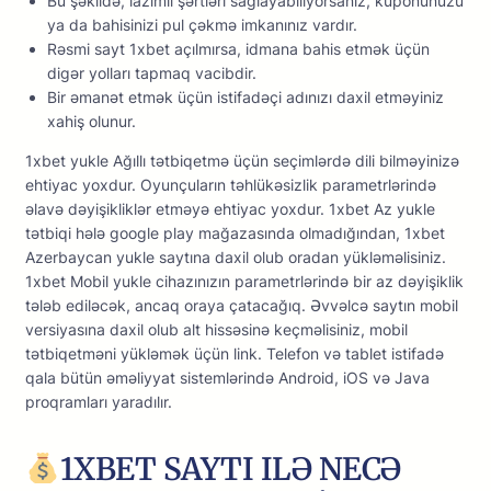
Bu şəkildə, lazımlı şərtləri sağlayabiliyorsanız, kuponunuzu
ya da bahisinizi pul çəkmə imkanınız vardır.
Rəsmi sayt 1xbet açılmırsa, idmana bahis etmək üçün
digər yolları tapmaq vacibdir.
Bir əmanət etmək üçün istifadəçi adınızı daxil etməyiniz
xahiş olunur.
1xbet yukle Ağıllı tətbiqetmə üçün seçimlərdə dili bilməyinizə
ehtiyac yoxdur. Oyunçuların təhlükəsizlik parametrlərində
əlavə dəyişikliklər etməyə ehtiyac yoxdur. 1xbet Az yukle
tətbiqi hələ google play mağazasında olmadığından, 1xbet
Azerbaycan yukle saytına daxil olub oradan yükləməlisiniz.
1xbet Mobil yukle cihazınızın parametrlərində bir az dəyişiklik
tələb ediləcək, ancaq oraya çatacağıq. Əvvəlcə saytın mobil
versiyasına daxil olub alt hissəsinə keçməlisiniz, mobil
tətbiqetməni yükləmək üçün link. Telefon və tablet istifadə
qala bütün əməliyyat sistemlərində Android, iOS və Java
proqramları yaradılır.
1XBET SAYTI ILƏ NECƏ