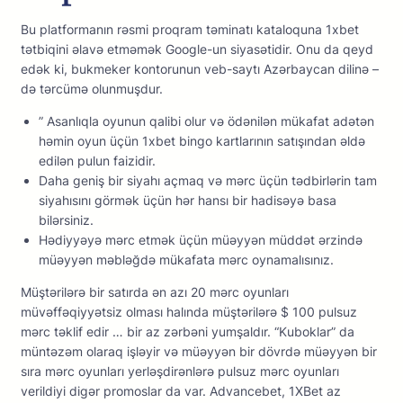
Bu platformanın rəsmi proqram təminatı kataloquna 1xbet
tətbiqini əlavə etməmək Google-un siyasətidir. Onu da qeyd
edək ki, bukmeker kontorunun veb-saytı Azərbaycan dilinə –
də tərcümə olunmuşdur.
” Asanlıqla oyunun qalibi olur və ödənilən mükafat adətən
həmin oyun üçün 1xbet bingo kartlarının satışından əldə
edilən pulun faizidir.
Daha geniş bir siyahı açmaq və mərc üçün tədbirlərin tam
siyahısını görmək üçün hər hansı bir hadisəyə basa
bilərsiniz.
Hədiyyəyə mərc etmək üçün müəyyən müddət ərzində
müəyyən məbləğdə mükafata mərc oynamalısınız.
Müştərilərə bir satırda ən azı 20 mərc oyunları
müvəffəqiyyətsiz olması halında müştərilərə $ 100 pulsuz
mərc təklif edir … bir az zərbəni yumşaldır. “Kuboklar” da
müntəzəm olaraq işləyir və müəyyən bir dövrdə müəyyən bir
sıra mərc oyunları yerləşdirənlərə pulsuz mərc oyunları
verildiyi digər promoslar da var. Advancebet, 1XBet az