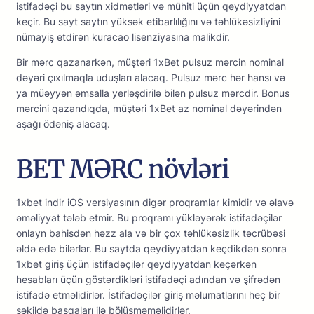
istifadəçi bu saytın xidmətləri və mühiti üçün qeydiyyatdan
keçir. Bu sayt saytın yüksək etibarlılığını və təhlükəsizliyini
nümayiş etdirən kuracao lisenziyasına malikdir.
Bir mərc qazanarkən, müştəri 1xBet pulsuz mərcin nominal
dəyəri çıxılmaqla uduşları alacaq. Pulsuz mərc hər hansı və
ya müəyyən əmsalla yerləşdirilə bilən pulsuz mərcdir. Bonus
mərcini qazandıqda, müştəri 1xBet az nominal dəyərindən
aşağı ödəniş alacaq.
BET MƏRC növləri
1xbet indir iOS versiyasının digər proqramlar kimidir və əlavə
əməliyyat tələb etmir. Bu proqramı yükləyərək istifadəçilər
onlayn bahisdən həzz ala və bir çox təhlükəsizlik təcrübəsi
əldə edə bilərlər. Bu saytda qeydiyyatdan keçdikdən sonra
1xbet giriş üçün istifadəçilər qeydiyyatdan keçərkən
hesabları üçün göstərdikləri istifadəçi adından və şifrədən
istifadə etməlidirlər. İstifadəçilər giriş məlumatlarını heç bir
şəkildə başqaları ilə bölüşməməlidirlər.