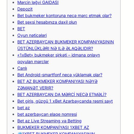
Mərcin ləğvi GAIDASI
Depozit
Bet bukmeker kontoruna necə mərc etmək olar?
Bet şəxsi hesabınıza daxil olun
BET
Oyun nəticələri
BET AZERBAYCAN BUKMEKER KOMPANIYASININ
ÜSTÜNLÜKLƏRI NƏ ILƏ ƏLAQƏLIDIR?
«1xBet» bukmeker şirkəti – idmana onlayn
qoyulan mərclər
Canlı
Bet Android-smartfonf necə yükləmək olar?
BET AZ BUKMEKER KOMPANIYASI NƏYƏ
ZƏMANƏT VERIR?
BET AZERBAYCAN DA MƏRCİ NECƏ ETMƏLİ?
Bet giriş, güzgü 1 xBet Azərbaycanda rəsmi sayt
bet az
bet azerbaycan elaqe nomresi
Bet az Live Streaming və Betting
BUKMEKER KOMPANİYASI 1XBET AZ
1XBET BUKMEKER KOMPANIYASININ