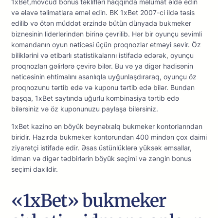
1xBet,mövcud bonus təklifləri haqqında məlumat əldə edin
və əlavə təlimatlara əməl edin. BK 1xBet 2007-ci ildə təsis
edilib və ötən müddət ərzində bütün dünyada bukmeker
biznesinin liderlərindən birinə çevrilib. Hər bir oyunçu sevimli
komandanın oyun nəticəsi üçün proqnozlar etməyi sevir. Öz
biliklərini və etibarlı statistikalarını istifadə edərək, oyunçu
proqnozları gəlirlərə çevirə bilər. Bu və ya digər hadisənin
nəticəsinin ehtimalını asanlıqla uyğunlaşdıraraq, oyunçu öz
proqnozunu tərtib edə və kuponu tərtib edə bilər. Bundan
başqa, 1xBet saytında uğurlu kombinasiya tərtib edə
bilərsiniz və öz kuponunuzu paylaşa bilərsiniz.
1xBet kazino ən böyük beynəlxalq bukmeker kontorlarından
biridir. Hazırda bukmeker kontorundan 400 mindən çox daimi
ziyarətçi istifadə edir. Əsas üstünlüklərə yüksək əmsallar,
idman və digər tədbirlərin böyük seçimi və zəngin bonus
seçimi daxildir.
«1xBet» bukmeker