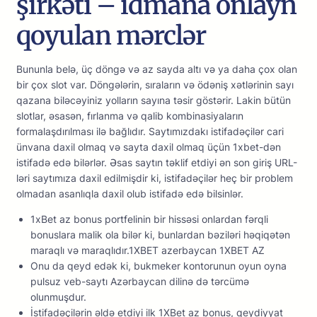
şirkəti – idmana onlayn
qoyulan mərclər
Bununla belə, üç döngə və az sayda altı və ya daha çox olan
bir çox slot var. Döngələrin, sıraların və ödəniş xətlərinin sayı
qazana biləcəyiniz yolların sayına təsir göstərir. Lakin bütün
slotlar, əsasən, fırlanma və qalib kombinasiyaların
formalaşdırılması ilə bağlıdır. Saytımızdakı istifadəçilər cari
ünvana daxil olmaq və sayta daxil olmaq üçün 1xbet-dən
istifadə edə bilərlər. Əsas saytın təklif etdiyi ən son giriş URL-
ləri saytımıza daxil edilmişdir ki, istifadəçilər heç bir problem
olmadan asanlıqla daxil olub istifadə edə bilsinlər.
1xBet az bonus portfelinin bir hissəsi onlardan fərqli
bonuslara malik ola bilər ki, bunlardan bəziləri həqiqətən
maraqlı və maraqlıdır.1XBET azerbaycan 1XBET AZ
Onu da qeyd edək ki, bukmeker kontorunun oyun oyna
pulsuz veb-saytı Azərbaycan dilinə də tərcümə
olunmuşdur.
İstifadəçilərin əldə etdiyi ilk 1XBet az bonus, qeydiyyat