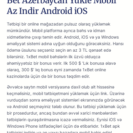
Bet Azerbaycan Yükle Mobil
Az Indir Android iOS
Tətbiqi bir online mağazadan pulsuz olaraq yükləmək
mümkündür. Mobil platforma ayrıca bəhs və idman
xidmətlərinə çıxışı təmin edir. Android, iOS və ya Windows
əməliyyat sistemi adına uyğun olduğunu görəcəksiniz. Hansı
ödəmə üsulunu seçsəniz seçin ən az 3 TL qənaət edə
bilərsiniz. 1xBet mobil bəhslərin ilk üzvü olduqca
əhəmiyyətsiz bir bonus verir. Ilk 500 $ ‘Lık bonusa əlavə
olaraq, 300 $’ lıq bonus eyni zamanda 1xBet online
kazinolarda üçün də bir bonus təqdim edir.
Əvvəlcə saytın mobil versiyasına daxil olub alt hissəsinə
keçməlisiniz, mobil tətbiqetməni yükləmək üçün link. Üzərinə
vurduqdan sonra əməliyyat sistemləri ekranınızda görünəcək
və Android seçməyiniz tələb olunur. Bu tətbiqi yükləmək üçün
bir prosedurdur, ancaq bundan əvvəl xarici mənbələrdən
tətbiqlərin quraşdırılmasına icazə verməlisiniz. Eynisi iOS və
Windows Phone istifadəçiləri üçün də etibarlıdır. 1xBet apk
tətbiqini indirin və ən yaxşı bazarlara mobil bahis edin!