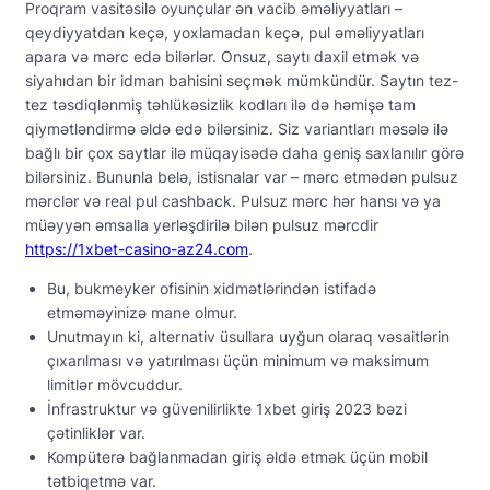
Proqram vasitəsilə oyunçular ən vacib əməliyyatları –
qeydiyyatdan keçə, yoxlamadan keçə, pul əməliyyatları
apara və mərc edə bilərlər. Onsuz, saytı daxil etmək və
siyahıdan bir idman bahisini seçmək mümkündür. Saytın tez-
tez təsdiqlənmiş təhlükəsizlik kodları ilə də həmişə tam
qiymətləndirmə əldə edə bilərsiniz. Siz variantları məsələ ilə
bağlı bir çox saytlar ilə müqayisədə daha geniş saxlanılır görə
bilərsiniz. Bununla belə, istisnalar var – mərc etmədən pulsuz
mərclər və real pul cashback. Pulsuz mərc hər hansı və ya
müəyyən əmsalla yerləşdirilə bilən pulsuz mərcdir
https://1xbet-casino-az24.com
.
Bu, bukmeyker ofisinin xidmətlərindən istifadə
etməməyinizə mane olmur.
Unutmayın ki, alternativ üsullara uyğun olaraq vəsaitlərin
çıxarılması və yatırılması üçün minimum və maksimum
limitlər mövcuddur.
İnfrastruktur və güvenilirlikte 1xbet giriş 2023 bəzi
çətinliklər var.
Kompüterə bağlanmadan giriş əldə etmək üçün mobil
tətbiqetmə var.