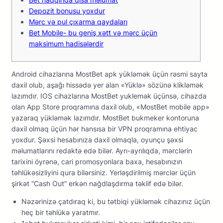
Depozit bonusu yoxdur
Mərc və pul çıxarma qaydaları
Bet Mobile- bu geniş xətt və mərc üçün
maksimum hadisələrdir
Android cihazlarına MostBet apk yükləmək üçün rəsmi sayta
daxil olub, aşağı hissədə yer alan «Yüklə» sözünə klikləmək
lazımdır. IOS cihazlarına MostBet yuklemək üçünsə, cihazda
olan App Store proqramına daxil olub, «MostBet mobile app»
yazaraq yükləmək lazımdır. MostBet bukmeker kontoruna
daxil olmaq üçün hər hansısa bir VPN proqramına ehtiyac
yoxdur. Şəxsi hesabınıza daxil olmaqla, oyunçu şəxsi
məlumatlarını redaktə edə bilər. Ayrı-ayrılıqda, mərclərin
tarixini öyrənə, cari promosyonlara baxa, hesabınızın
təhlükəsizliyini qura bilərsiniz. Yerləşdirilmiş mərclər üçün
şirkət “Cash Out” erkən nağdlaşdırma təklif edə bilər.
Nəzərinizə çatdıraq ki, bu tətbiqi yükləmək cihazınız üçün
heç bir təhlükə yaratmır.