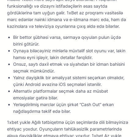
funksionallığı və dizaynı istifadəçilərin əsas saytda
gördüklərinə tam uyğun gəlir. 1xBet az proqramı vasitəsilə
mərc edənlər nəinki idmana və e-idmana mərc edə, həm də
kazinolara və televiziya oyunlarına çıxış əldə edə bilərlər.
Bir bettor şübhəsi varsa, sərmayə qoyulan pulun üçdə
birini götürür.
Oynaya biləcəyiniz minlərlə müxtəlif slot oyunu var, lakin
hamısı eyni işləyir, lakin detallar fərqlidir.
Onsuz, saytı daxil etmək və siyahıdan bir idman bahisini
seçmək mümkündür.
Yalnız dəyişiklik bir əməliyyat sistemi seçərkən olmalıdır,
çünki Android əvəzinə iOS seçmələri istənilir.
Alternativ platformalar seçmək daha az müsbət
emosiyalar gətirə bilər.
Yerləşdirilmiş mərclər üçün şirkət “Cash Out” erkən
nağdlaşdırma təklif edə bilər.
1xbet yukle Ağıllı tətbiqetmə üçün seçimlərdə dili bilməyinizə
ehtiyac yoxdur. Oyunçuların təhlükəsizlik parametrlərində
əlavə dəyişikliklər etməyə ehtiyac yoxdur. 1xbet Az yukle