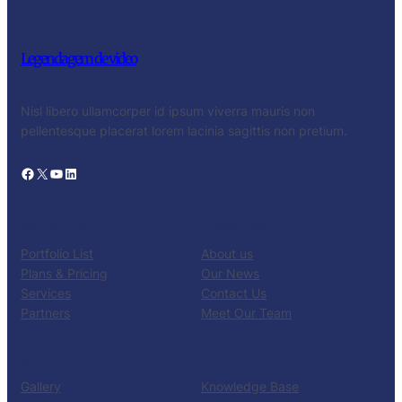
Legendagem de video
Nisl libero ullamcorper id ipsum viverra mauris non
pellentesque placerat lorem lacinia sagittis non pretium.
Facebook
X
YouTube
LinkedIn
PRODUCTS
COMPANY
Portfolio List
About us
Plans & Pricing
Our News
Services
Contact Us
Partners
Meet Our Team
RESOURCES
SUPPORT
Gallery
Knowledge Base