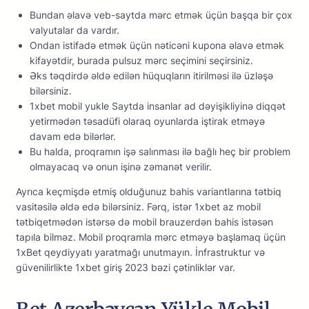
Bundan əlavə veb-saytda mərc etmək üçün başqa bir çox
valyutalar da vardır.
Ondan istifadə etmək üçün nəticəni kupona əlavə etmək
kifayətdir, burada pulsuz mərc seçimini seçirsiniz.
Əks təqdirdə əldə edilən hüquqların itirilməsi ilə üzləşə
bilərsiniz.
1xbet mobil yukle Saytda insanlar ad dəyişikliyinə diqqət
yetirmədən təsadüfi olaraq oyunlarda iştirak etməyə
davam edə bilərlər.
Bu halda, proqramın işə salınması ilə bağlı heç bir problem
olmayacaq və onun işinə zəmanət verilir.
Ayrıca keçmişdə etmiş olduğunuz bahis variantlarına tətbiq
vasitəsilə əldə edə bilərsiniz. Fərq, istər 1xbet az mobil
tətbiqetmədən istərsə də mobil brauzerdən bahis istəsən
tapıla bilməz. Mobil proqramla mərc etməyə başlamaq üçün
1xBet qeydiyyatı yaratmağı unutmayın. İnfrastruktur və
güvenilirlikte 1xbet giriş 2023 bəzi çətinliklər var.