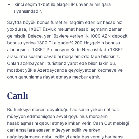
İkinci seçim 1xbet ilə əlaqəli IP ünvanlarının qara
siyahısındadır.
Saytda böyük bonus fürsətləri təqdim edən bir hesabınız
yoxdursa, 1XBET üzvlük məlumat hesabı açmanın zamanı
gəlmişdir! Beləcə, yeni üzvlərə verilən ilk 1000 AZN depozit
bonusu yerinə 1300 TLə qədər% 200 Hoşgeldin bonusu
alacaqsınız. 1XBET Promosyon Kodu Necə istifadə 1XBET
araşdırma sualları cavabını məqaləmizdə tapa bilərsiniz.
Onları azərbaycanlı turistlər ziyarət edə bilər, lakin bu,
mostbet yükle Azərbaycanda qeydiyyatdan keçməyə və
onun qanunlarına riayət etməyə məcbur etmir.
Canlı
Bu funksiya mərcin qoyulduğu hadisənin yekun nəticəsi
müəyyən edilməmişdən əvvəl qoyulmuş mərclərin
hesablaşmasını qəbul etməyə imkan verir. Cash Out məbləği
cari əmsallara əsasən müəyyən edilir və erkən
nağdlaşdırmanın qəbul edildiyi anda baş vermiş hər hansı