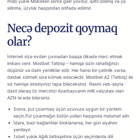
mobi yukle Mobildən sonra gəlir yoxdur, qəfil ödəniş və ya
silinmə, üzvlük haqqından istifadə edilmir.
Necə depozit qoymaq
olar?
İnternet sizə evdən çıxmadan başqa ölkədə mərc etmək
imkanı verir. Mostbet Tətbiqi – həmişə sizin rahatlığınızı
düşünür və daim yeniliklər edir. Hər hansı bir çətinlik varsa,
dəstək xidməti sizə kömək edəcəkdir. Mostbet AZ (Tətbiq) ilə
siz həmişə istədiyinizi tapa biləcəksiniz. Rəsmi veb-sayta
daxil olaraq öz mərcinizi Azərbaycanın milli valyutası olan
AZN-lə edə bilərsiniz.
Sonra, pul çıxarmaq üçün ozuvuze uygun bir yontem
seçin.Pul çıxarmağın bütün yolları haqqında melumat alin.
İdarə, bəzi bağlantılar bloklanarsa, hər gün siyahını
yeniləyir.
1xbet yukle Ağıllı tətbiqetmə üçün seçimlərdə dili