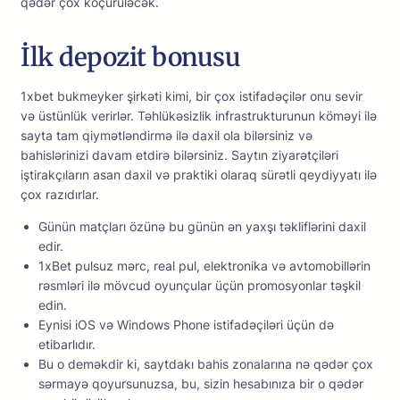
qədər çox köçürüləcək.
İlk depozit bonusu
1xbet bukmеykеr şirkəti kimi, bir çox istifadəçilər onu sevir
və üstünlük verirlər. Təhlükəsizlik infrastrukturunun köməyi ilə
sayta tam qiymətləndirmə ilə daxil ola bilərsiniz və
bahislərinizi davam etdirə bilərsiniz. Saytın ziyarətçiləri
iştirakçıların asan daxil və praktiki olaraq sürətli qeydiyyatı ilə
çox razıdırlar.
Günün matçları özünə bu günün ən yaxşı təkliflərini daxil
edir.
1xBet pulsuz mərc, real pul, elektronika və avtomobillərin
rəsmləri ilə mövcud oyunçular üçün promosyonlar təşkil
edin.
Eynisi iOS və Windows Phone istifadəçiləri üçün də
etibarlıdır.
Bu o deməkdir ki, saytdakı bahis zonalarına nə qədər çox
sərmayə qoyursunuzsa, bu, sizin hesabınıza bir o qədər