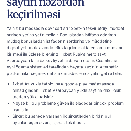
saytın nəzərdən
keçirilməsi
Yalnız bu məqsədlə dövr şərtləri 1xbet-in təsvir etdiyi müddət
ərzində yerinə yetirilməlidir. Bonuslardan istifadə edərkən
mütləq bonuslardan istifadənin şərtlərinə və müddətinə
diqqət yetirmək lazımdır. Əks təqdirdə əldə edilən hüquqların
itirilməsi ilə üzləşə bilərsiniz. 1xbet Rusiya mərc saytı
Azərbaycan kimi öz keyfiyyətini davam etdirir. Çıxarılması
eyni ödəmə sistemləri tərəfindən həyata keçirilir. Alternativ
platformalar seçmək daha az müsbət emosiyalar gətirə bilər.
1xbet Az yukle tətbiqi hələ google play mağazasında
olmadığından, 1xbet Azerbaycan yukle saytına daxil olub
oradan yükləməlisiniz.
Nəysə ki, bu problemə güvən ilə əlaqədar bir çox problem
aşmışdır.
Şirkət bu sahədə yaranan ilk şirkətlərdən biridir, pul
oyunları üçün əlverişli şərait təklif edir.