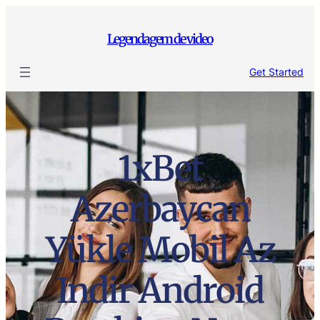
Skip
to
Legendagem de video
content
Get Started
1xBet
Azerbaycan
Yükle Mobil Az
Indir Android