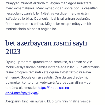
müəyyən müddət ərzində müəyyən məbləğdə mükafata
mərc oynamalısınız. Mərc oynadıqdan sonra bonus vəsaitləri
hesabdan çıxarıla bilər 1xBet və ya digər mərclər üçün
istifadə edilə bilər. Oyunçular, bahisləri artıran başlanğıc
fitdən sonra bahis edirlər. Müştərilər matçın müəyyən bir
mərhələsində bir bahis bağladılar.
bet azerbaycan rəsmi saytı
2023
Oyunçu proqramı quraşdırmaq istəmirsə, o zaman saytın
mobil versiyasından həmişə istifadə edə bilər. Bu platformanın
rəsmi proqram təminatı kataloquna 1xbet tətbiqini əlavə
etməmək Google-un siyasətidir. Onu da qeyd edək ki,
bukmeker kontorunun veb-saytı Azərbaycan dilinə – də
tərcümə olunmuşdur
https://1xbet-casino-
az24.com/qeydiyyat/
.
Avropanın ikinci ən nüfuzlu klub turnirinin finalına vəsiqə