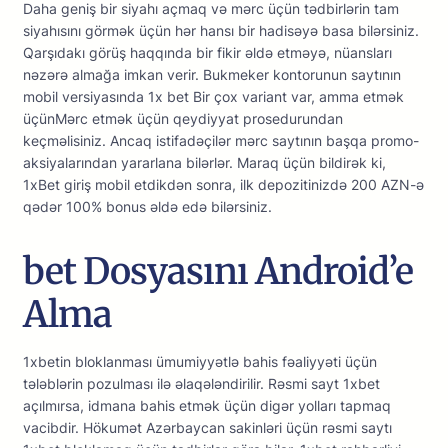
Daha geniş bir siyahı açmaq və mərc üçün tədbirlərin tam
siyahısını görmək üçün hər hansı bir hadisəyə basa bilərsiniz.
Qarşıdakı görüş haqqında bir fikir əldə etməyə, nüansları
nəzərə almağa imkan verir. Bukmeker kontorunun saytının
mobil versiyasında 1x bet Bir çox variant var, amma etmək
üçünMərc etmək üçün qeydiyyat prosedurundan
keçməlisiniz. Ancaq istifadəçilər mərc saytının başqa promo-
aksiyalarından yararlana bilərlər. Maraq üçün bildirək ki,
1xBet giriş mobil etdikdən sonra, ilk depozitinizdə 200 AZN-ə
qədər 100% bonus əldə edə bilərsiniz.
bet Dosyasını Android’e
Alma
1xbetin bloklanması ümumiyyətlə bahis fəaliyyəti üçün
tələblərin pozulması ilə əlaqələndirilir. Rəsmi sayt 1xbet
açılmırsa, idmana bahis etmək üçün digər yolları tapmaq
vacibdir. Hökumət Azərbaycan sakinləri üçün rəsmi saytı