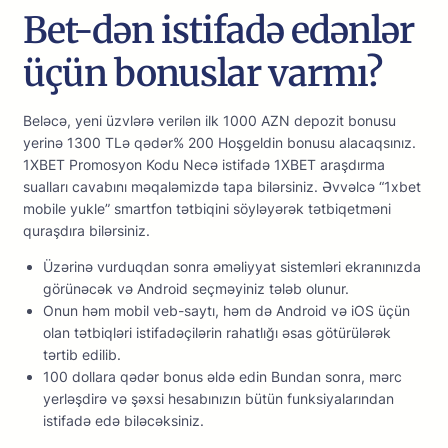
Bet-dən istifadə edənlər
üçün bonuslar varmı?
Beləcə, yeni üzvlərə verilən ilk 1000 AZN depozit bonusu
yerinə 1300 TLə qədər% 200 Hoşgeldin bonusu alacaqsınız.
1XBET Promosyon Kodu Necə istifadə 1XBET araşdırma
sualları cavabını məqaləmizdə tapa bilərsiniz. Əvvəlcə “1xbet
mobile yukle” smartfon tətbiqini söyləyərək tətbiqetməni
quraşdıra bilərsiniz.
Üzərinə vurduqdan sonra əməliyyat sistemləri ekranınızda
görünəcək və Android seçməyiniz tələb olunur.
Onun həm mobil veb-saytı, həm də Android və iOS üçün
olan tətbiqləri istifadəçilərin rahatlığı əsas götürülərək
tərtib edilib.
100 dollara qədər bonus əldə edin Bundan sonra, mərc
yerləşdirə və şəxsi hesabınızın bütün funksiyalarından
istifadə edə biləcəksiniz.