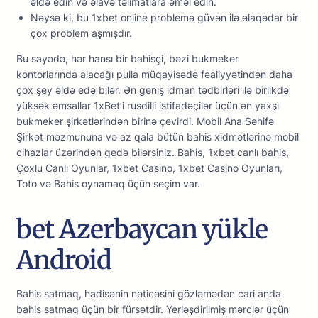
əldə edin və əlavə təlimatlara əməl edin.
Nəysə ki, bu 1xbet online problemə güvən ilə əlaqədar bir
çox problem aşmışdır.
Bu sayədə, hər hansı bir bahisçi, bəzi bukmeker
kontorlarında alacağı pulla müqayisədə fəaliyyətindən daha
çox şey əldə edə bilər. Ən geniş idman tədbirləri ilə birlikdə
yüksək əmsallar 1xBet’i rusdilli istifadəçilər üçün ən yaxşı
bukmeker şirkətlərindən birinə çevirdi. Mobil Ana Səhifə
Şirkət məzmununa və az qala bütün bahis xidmətlərinə mobil
cihazlar üzərindən gedə bilərsiniz. Bahis, 1xbet canlı bahis,
Çoxlu Canlı Oyunlar, 1xbet Casino, 1xbet Casino Oyunları,
Toto və Bahis oynamaq üçün seçim var.
bet Azerbaycan yükle
Android
Bahis satmaq, hadisənin nəticəsini gözləmədən cari anda
bahis satmaq üçün bir fürsətdir. Yerləşdirilmiş mərclər üçün