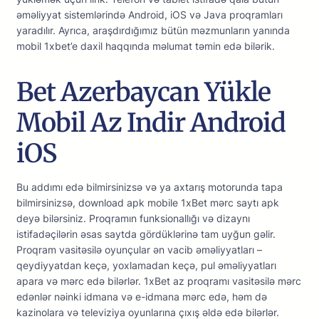
əməliyyat sistemlərində Android, iOS və Java proqramları
yaradılır. Ayrıca, araşdırdığımız bütün məzmunların yanında
mobil 1xbet’e daxil haqqında məlumat təmin edə bilərik.
Bet Azerbaycan Yükle
Mobil Az Indir Android
iOS
Bu addımı edə bilmirsinizsə və ya axtarış motorunda tapa
bilmirsinizsə, download apk mobile 1xBet mərc saytı apk
deyə bilərsiniz. Proqramın funksionallığı və dizaynı
istifadəçilərin əsas saytda gördüklərinə tam uyğun gəlir.
Proqram vasitəsilə oyunçular ən vacib əməliyyatları –
qeydiyyatdan keçə, yoxlamadan keçə, pul əməliyyatları
apara və mərc edə bilərlər. 1xBet az proqramı vasitəsilə mərc
edənlər nəinki idmana və e-idmana mərc edə, həm də
kazinolara və televiziya oyunlarına çıxış əldə edə bilərlər.