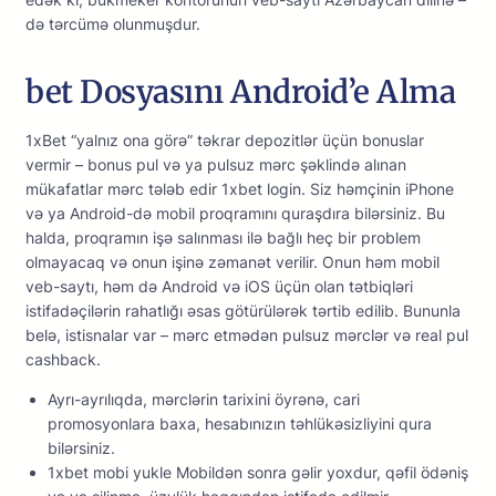
də tərcümə olunmuşdur.
bet Dosyasını Android’e Alma
1xBet “yalnız ona görə” təkrar depozitlər üçün bonuslar
vermir – bonus pul və ya pulsuz mərc şəklində alınan
mükafatlar mərc tələb edir 1xbet login. Siz həmçinin iPhone
və ya Android-də mobil proqramını quraşdıra bilərsiniz. Bu
halda, proqramın işə salınması ilə bağlı heç bir problem
olmayacaq və onun işinə zəmanət verilir. Onun həm mobil
veb-saytı, həm də Android və iOS üçün olan tətbiqləri
istifadəçilərin rahatlığı əsas götürülərək tərtib edilib. Bununla
belə, istisnalar var – mərc etmədən pulsuz mərclər və real pul
cashback.
Ayrı-ayrılıqda, mərclərin tarixini öyrənə, cari
promosyonlara baxa, hesabınızın təhlükəsizliyini qura
bilərsiniz.
1xbet mobi yukle Mobildən sonra gəlir yoxdur, qəfil ödəniş