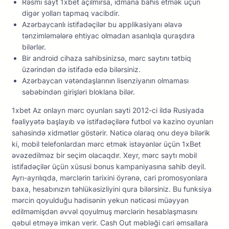
Rəsmi sayt 1xbet açılmırsa, idmana bahis etmək üçün
digər yolları tapmaq vacibdir.
Azərbaycanlı istifadəçilər bu applikasiyanı əlavə
tənzimləmələrə ehtiyac olmadan asanlıqla quraşdıra
bilərlər.
Bir android cihaza sahibsinizsə, mərc saytını tətbiq
üzərindən də istifadə edə bilərsiniz.
Azərbaycan vətəndaşlarının lisenziyanın olmaması
səbəbindən girişləri bloklana bilər.
1xbet Az onlayn mərc oyunları sayti 2012-ci ildə Rusiyada
fəaliyyətə başlayıb və istifadəçilərə futbol və kazino oyunları
sahəsində xidmətlər göstərir. Nəticə olaraq onu deyə bilərik
ki, mobil telefonlardan mərc etmək istəyənlər üçün 1xBet
əvəzedilməz bir seçim olacaqdır. Xeyr, mərc saytı mobil
istifadəçilər üçün xüsusi bonus kampaniyasına sahib deyil.
Ayrı-ayrılıqda, mərclərin tarixini öyrənə, cari promosyonlara
baxa, hesabınızın təhlükəsizliyini qura bilərsiniz. Bu funksiya
mərcin qoyulduğu hadisənin yekun nəticəsi müəyyən
edilməmişdən əvvəl qoyulmuş mərclərin hesablaşmasını
qəbul etməyə imkan verir. Cash Out məbləği cari əmsallara