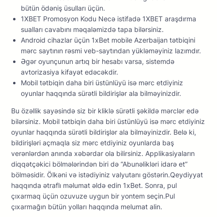
bütün ödəniş üsulları üçün.
1XBET Promosyon Kodu Necə istifadə 1XBET araşdırma
sualları cavabını məqaləmizdə tapa bilərsiniz.
Android cihazlar üçün 1xBet mobile Azerbaijan tətbiqini
mərc saytının rəsmi veb-saytından yükləməyiniz lazımdır.
Əgər oyunçunun artıq bir hesabı varsa, sistemdə
avtorizasiya kifayət edəcəkdir.
Mobil tətbiqin daha biri üstünlüyü isə mərc etdiyiniz
oyunlar haqqında sürətli bildirişlər ala bilməyinizdir.
Bu özəllik sayəsində siz bir kliklə sürətli şəkildə mərclər edə
bilərsiniz. Mobil tətbiqin daha biri üstünlüyü isə mərc etdiyiniz
oyunlar haqqında sürətli bildirişlər ala bilməyinizdir. Belə ki,
bildirişləri açmaqla siz mərc etdiyiniz oyunlarda baş
verənlərdən anında xəbərdar ola bilirsiniz. Applikasiyaların
diqqətçəkici bölmələrindən biri də “Abunəlikləri idarə et”
bölməsidir. Ölkəni və istədiyiniz valyutanı göstərin.Qeydiyyat
haqqında ətraflı məlumat əldə edin 1xBet. Sonra, pul
çıxarmaq üçün ozuvuze uygun bir yontem seçin.Pul
çıxarmağın bütün yolları haqqında melumat alin.