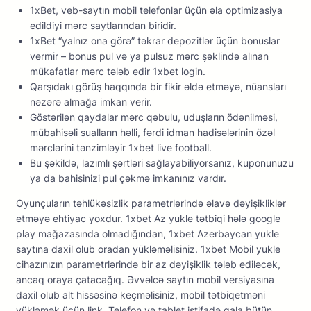
1xBet, veb-saytın mobil telefonlar üçün əla optimizasiya
edildiyi mərc saytlarından biridir.
1xBet “yalnız ona görə” təkrar depozitlər üçün bonuslar
vermir – bonus pul və ya pulsuz mərc şəklində alınan
mükafatlar mərc tələb edir 1xbet login.
Qarşıdakı görüş haqqında bir fikir əldə etməyə, nüansları
nəzərə almağa imkan verir.
Göstərilən qaydalar mərc qəbulu, uduşların ödənilməsi,
mübahisəli sualların həlli, fərdi idman hadisələrinin özəl
mərclərini tənzimləyir 1xbet live football.
Bu şəkildə, lazımlı şərtləri sağlayabiliyorsanız, kuponunuzu
ya da bahisinizi pul çəkmə imkanınız vardır.
Oyunçuların təhlükəsizlik parametrlərində əlavə dəyişikliklər
etməyə ehtiyac yoxdur. 1xbet Az yukle tətbiqi hələ google
play mağazasında olmadığından, 1xbet Azerbaycan yukle
saytına daxil olub oradan yükləməlisiniz. 1xbet Mobil yukle
cihazınızın parametrlərində bir az dəyişiklik tələb ediləcək,
ancaq oraya çatacağıq. Əvvəlcə saytın mobil versiyasına
daxil olub alt hissəsinə keçməlisiniz, mobil tətbiqetməni
yükləmək üçün link. Telefon və tablet istifadə qala bütün