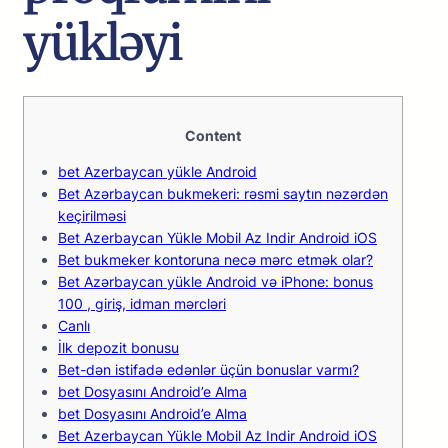
yükləyi
Content
bet Azerbaycan yükle Android
Bet Azərbaycan bukmekeri: rəsmi saytın nəzərdən
keçirilməsi
Bet Azerbaycan Yükle Mobil Az Indir Android iOS
Bet bukmeker kontoruna necə mərc etmək olar?
Bet Azərbaycan yükle Android və iPhone: bonus
100 , giriş, idman mərcləri
Canlı
İlk depozit bonusu
Bet-dən istifadə edənlər üçün bonuslar varmı?
bet Dosyasını Android’e Alma
bet Dosyasını Android’e Alma
Bet Azerbaycan Yükle Mobil Az Indir Android iOS