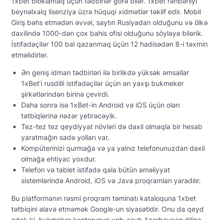
1xbet bloklamaq üçün tədbirlər görə bilər. 1xbet rəhbərliyi
beynəlxalq lisenziya üzrə hüquqi xidmətlər təklif edir. Mobil
Giriş bəhs etmədən əvvəl, saytın Rusiyadan olduğunu və ölkə
daxilində 1000-dən çox bahis ofisi olduğunu söyləyə bilərik.
İstifadəçilər 100 bal qazanmaq üçün 12 hadisədən 8-i təxmin
etməlidirlər.
Ən geniş idman tədbirləri ilə birlikdə yüksək əmsallar
1xBet’i rusdilli istifadəçilər üçün ən yaxşı bukmeker
şirkətlərindən birinə çevirdi.
Daha sonra isə 1xBet-in Android və iOS üçün olan
tətbiqlərinə nəzər yetirəcəyik.
Tez-tez tez qeydiyyat növləri də daxil olmaqla bir hesab
yaratmağın sadə yolları var.
Kompüterinizi qurmağa və ya yalnız telefonunuzdan daxil
olmağa ehtiyac yoxdur.
Telefon və tablet istifadə qala bütün əməliyyat
sistemlərində Android, iOS və Java proqramları yaradılır.
Bu platformanın rəsmi proqram təminatı kataloquna 1xbet
tətbiqini əlavə etməmək Google-un siyasətidir. Onu da qeyd
edək ki, bukmeker kontorunun veb-saytı Azərbaycan dilinə –