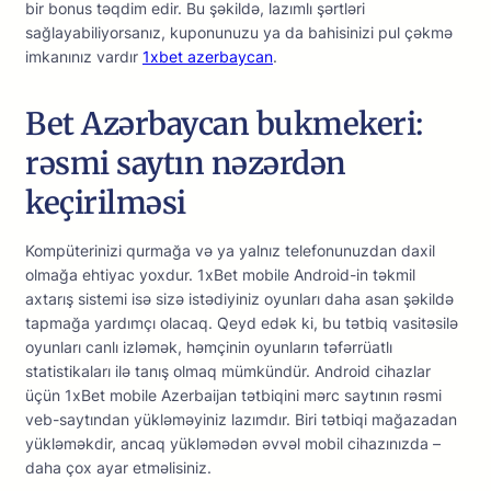
bir bonus təqdim edir. Bu şəkildə, lazımlı şərtləri
sağlayabiliyorsanız, kuponunuzu ya da bahisinizi pul çəkmə
imkanınız vardır
1xbet azerbaycan
.
Bet Azərbaycan bukmekeri:
rəsmi saytın nəzərdən
keçirilməsi
Kompüterinizi qurmağa və ya yalnız telefonunuzdan daxil
olmağa ehtiyac yoxdur. 1xBet mobile Android-in təkmil
axtarış sistemi isə sizə istədiyiniz oyunları daha asan şəkildə
tapmağa yardımçı olacaq. Qeyd edək ki, bu tətbiq vasitəsilə
oyunları canlı izləmək, həmçinin oyunların təfərrüatlı
statistikaları ilə tanış olmaq mümkündür. Android cihazlar
üçün 1xBet mobile Azerbaijan tətbiqini mərc saytının rəsmi
veb-saytından yükləməyiniz lazımdır. Biri tətbiqi mağazadan
yükləməkdir, ancaq yükləmədən əvvəl mobil cihazınızda –
daha çox ayar etməlisiniz.