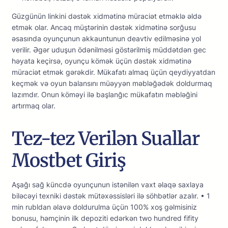
Güzgünün linkini dəstək xidmətinə müraciət etməklə əldə
etmək olar. Ancaq müştərinin dəstək xidmətinə sorğusu
əsasında oyunçunun akkauntunun deavtiv edilməsinə yol
verilir. Əgər uduşun ödənilməsi göstərilmiş müddətdən gec
həyata keçirsə, oyunçu kömək üçün dəstək xidmətinə
müraciət etmək gərəkdir. Mükafatı almaq üçün qeydiyyatdan
keçmək və oyun balansını müəyyən məbləğədək doldurmaq
lazımdır. Onun köməyi ilə başlanğıc mükafatın məbləğini
artırmaq olar.
Tez-tez Verilən Suallar
Mostbet Giriş
Aşağı sağ küncdə oyunçunun istənilən vaxt əlaqə saxlaya
biləcəyi texniki dəstək mütəxəssisləri ilə söhbətlər azalır. • 1
min rubldan əlavə doldurulma üçün 100% xoş gəlmisiniz
bonusu, həmçinin ilk depoziti edərkən two hundred fifity