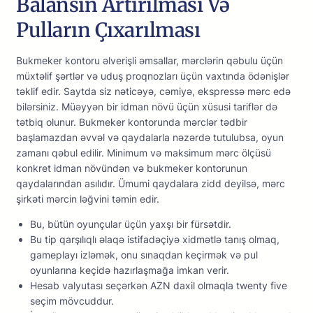
Balansın Artırılması Və
Pulların Çıxarılması
Bukmeker kontoru əlverişli əmsallar, mərclərin qəbulu üçün
müxtəlif şərtlər və uduş proqnozları üçün vaxtında ödənişlər
təklif edir. Saytda siz nəticəyə, cəmiyə, ekspressə mərc edə
bilərsiniz. Müəyyən bir idman növü üçün xüsusi tariflər də
tətbiq olunur. Bukmeker kontorunda mərclər tədbir
başlamazdan əvvəl və qaydalarla nəzərdə tutulubsa, oyun
zamanı qəbul edilir. Minimum və maksimum mərc ölçüsü
konkret idman növündən və bukmeker kontorunun
qaydalarından asılıdır. Ümumi qaydalara zidd deyilsə, mərc
şirkəti mərcin ləğvini təmin edir.
Bu, bütün oyunçular üçün yaxşı bir fürsətdir.
Bu tip qarşılıqlı əlaqə istifadəçiyə xidmətlə tanış olmaq,
gameplayı izləmək, onu sınaqdan keçirmək və pul
oyunlarına keçidə hazırlaşmağa imkan verir.
Hesab valyutası seçərkən AZN daxil olmaqla twenty five
seçim mövcuddur.