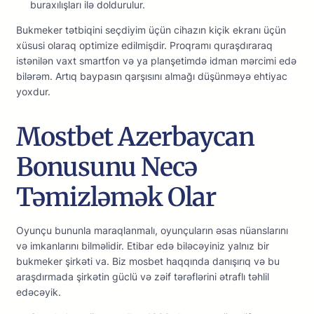
buraxılışları ilə doldurulur.
Bukmeker tətbiqini seçdiyim üçün cihazın kiçik ekranı üçün
xüsusi olaraq optimize edilmişdir. Proqramı quraşdıraraq
istənilən vaxt smartfon və ya planşetimdə idman mərcimi edə
bilərəm. Artıq baypasın qarşısını almağı düşünməyə ehtiyac
yoxdur.
Mostbet Azerbaycan
Bonusunu Necə
Təmizləmək Olar
Oyunçu bununla maraqlanmalı, oyunçuların əsas nüanslarını
və imkanlarını bilməlidir. Etibar edə biləcəyiniz yalnız bir
bukmeker şirkəti va. Biz mosbet haqqında danışırıq və bu
araşdırmada şirkətin güclü və zəif tərəflərini ətraflı təhlil
edəcəyik.