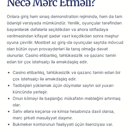
Necə Mərc Etməli?
Onlara giriş həm sınaq demonstration rejimində, həm də tam
ödənişli versiyada mümkündür. Yenilik, oyunçular tərəfindən
bəyənilərək dəfələrlə seçildikdən və ahora istifadəyə
verilməsindən kifayət qədər vaxt keçdikdən sonra məşhur
oyuna çevrilir. Mostbet az giriş-də oyunçular saytda mövcud
olan bütün oyun provayderləri ilə tanış olmağa dəvət
olunurlar. Casino etibarlılıq, təhlükəsizlik və qazanc təmin
edən bir çox istehsalçı ilə əməkdaşlıq edir.
Casino etibarlılıq, təhlükəsizlik və qazanc təmin edən bir
çox istehsalçı ilə əməkdaşlıq edir.
Tədbiqləri yükləmək üçün düymələr saytın sol yuxarı
küncündə yerləşir.
Onun köməyi ilə başlanğıc mükafatın məbləğini artırmaq
olar.
Səhv əllərə keçərsə və kimsə hesabınıza daxil olarsa,
mərc şirkəti məsuliyyət daşımır.
Bukmeker kontorunun fəaliyyəti üçün lisenziyası var.