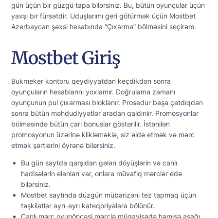
gün üçün bir güzgü tapa bilərsiniz. Bu, bütün oyunçular üçün
yaxşı bir fürsətdir. Uduşlarımı geri götürmək üçün Mostbet
Azerbaycan şəxsi hesabında “Çıxarma” bölməsini seçirəm.
Mostbet Giriş
Bukmeker kontoru qeydiyyatdan keçdikdən sonra
oyunçuların hesablarını yoxlamır. Doğrulama zamanı
oyunçunun pul çıxarması bloklanır. Prosedur başa çatdıqdan
sonra bütün məhdudiyyətlər aradan qaldırılır. Promosyonlar
bölməsində bütün cari bonuslar göstərilir. İstənilən
promosyonun üzərinə klikləməklə, siz əldə etmək və mərc
etmək şərtlərini öyrənə bilərsiniz.
Bu gün saytda qarşıdan gələn döyüşlərin və canlı
hadisələrin elanları var, onlara müvafiq mərclər edə
bilərsiniz.
Mostbet saytında düzgün mübarizəni tez tapmaq üçün
təşkilatlar ayrı-ayrı kateqoriyalara bölünür.
Canlı mərc oyunöncəsi mərclə müqayisədə həmişə aşağı