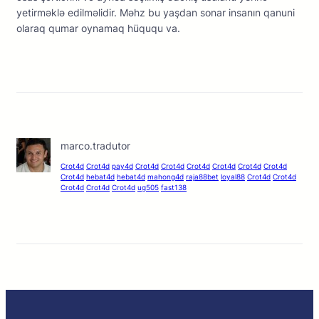
yetirməklə edilməlidir. Məhz bu yaşdan sonar insanın qanuni
olaraq qumar oynamaq hüququ va.
marco.tradutor
Crot4d
Crot4d
pay4d
Crot4d
Crot4d
Crot4d
Crot4d
Crot4d
Crot4d
Crot4d
hebat4d
hebat4d
mahong4d
raja88bet
loyal88
Crot4d
Crot4d
Crot4d
Crot4d
Crot4d
ug505
fast138