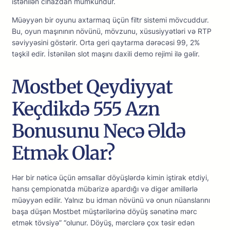
istənilən cihazdan mümkündür.
Müəyyən bir oyunu axtarmaq üçün filtr sistemi mövcuddur.
Bu, oyun maşınının növünü, mövzunu, xüsusiyyətləri və RTP
səviyyəsini göstərir. Orta geri qaytarma dərəcəsi 99, 2%
təşkil edir. İstənilən slot maşını daxili demo rejimi ilə gəlir.
Mostbet Qeydiyyat
Keçdikdə 555 Azn
Bonusunu Necə Əldə
Etmək Olar?
Hər bir nəticə üçün əmsallar döyüşlərdə kimin iştirak etdiyi,
hansı çempionatda mübarizə apardığı və digər amillərlə
müəyyən edilir. Yalnız bu idman növünü və onun nüanslarını
başa düşən Mostbet müştərilərinə döyüş sənətinə mərc
etmək tövsiyə” “olunur. Döyüş, mərclərə çox təsir edən