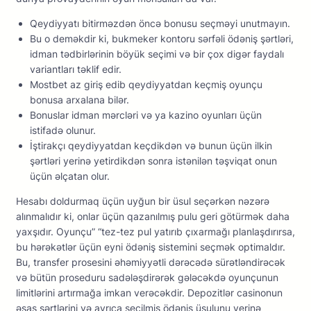
Qeydiyyatı bitirməzdən öncə bonusu seçməyi unutmayın.
Bu o deməkdir ki, bukmeker kontoru sərfəli ödəniş şərtləri,
idman tədbirlərinin böyük seçimi və bir çox digər faydalı
variantları təklif edir.
Mostbet az giriş edib qeydiyyatdan keçmiş oyunçu
bonusa arxalana bilər.
Bonuslar idman mərcləri və ya kazino oyunları üçün
istifadə olunur.
İştirakçı qeydiyyatdan keçdikdən və bunun üçün ilkin
şərtləri yerinə yetirdikdən sonra istənilən təşviqat onun
üçün əlçatan olur.
Hesabı doldurmaq üçün uyğun bir üsul seçərkən nəzərə
alınmalıdır ki, onlar üçün qazanılmış pulu geri götürmək daha
yaxşıdır. Oyunçu” “tez-tez pul yatırıb çıxarmağı planlaşdırırsa,
bu hərəkətlər üçün eyni ödəniş sistemini seçmək optimaldır.
Bu, transfer prosesini əhəmiyyətli dərəcədə sürətləndirəcək
və bütün proseduru sadələşdirərək gələcəkdə oyunçunun
limitlərini artırmağa imkan verəcəkdir. Depozitlər casinonun
əsas şərtlərini və ayrıca seçilmiş ödəniş üsulunu yerinə