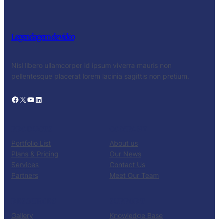
Legendagem de video
Nisl libero ullamcorper id ipsum viverra mauris non
pellentesque placerat lorem lacinia sagittis non pretium.
Facebook
X
YouTube
LinkedIn
PRODUCTS
COMPANY
Portfolio List
About us
Plans & Pricing
Our News
Services
Contact Us
Partners
Meet Our Team
RESOURCES
SUPPORT
Gallery
Knowledge Base