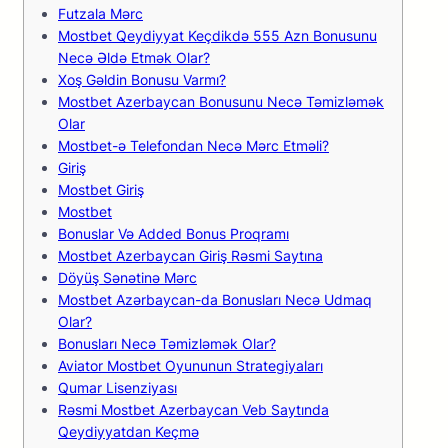
Futzala Mərc
Mostbet Qeydiyyat Keçdikdə 555 Azn Bonusunu
Necə Əldə Etmək Olar?
Xoş Gəldin Bonusu Varmı?
Mostbet Azerbaycan Bonusunu Necə Təmizləmək
Olar
Mostbet-ə Telefondan Necə Mərc Etməli?
Giriş
Mostbet Giriş
Mostbet
Bonuslar Və Added Bonus Proqramı
Mostbet Azerbaycan Giriş Rəsmi Saytına
Döyüş Sənətinə Mərc
Mostbet Azərbaycan-da Bonusları Necə Udmaq
Olar?
Bonusları Necə Təmizləmək Olar?
Aviator Mostbet Oyununun Strategiyaları
Qumar Lisenziyası
Rəsmi Mostbet Azerbaycan Veb Saytında
Qeydiyyatdan Keçmə