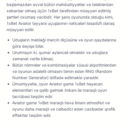
başlamazdan əvvəl bütün məhdudiyyətlər və tələblərdən
xəbərdar olmaq üçün 1xBet tərəfindən müəyyən edilmiş
şərtləri oxumaq vacibdir. Hər şans oyununda olduğu kimi,
1xBet Aviator təyyarə uçuşlarının nəticələri təsadüfi olaraq
müəyyən edilir.
Uduşların məbləği mərcin ölçüsünə və oyun qaydalarına
görə dəyişə bilər.
Unutmayın ki, qumar əyləncəli olmalıdır və uduşlara
zəmanət verilə bilməz.
Bütün nömrələr və kombinasiyalar xüsusi alqoritmlərdən
və oyunun ədalətli olmasını təmin edən RNG (Random
Number Generator) istifadə edilməklə yaradılır.
Ümumiyyətlə, oyun Aviator game 1xBet həyəcan
elementləri və qalib gəlmək imkanı ilə maraqlı oyun
təcrübəsi təqdim edir.
Aviator game 1xBet maraqlı hava limanı atmosferi və
oyunu daha maraqlı və cəlbedici edən cazibədar qrafik
effektlər təqdim edir.