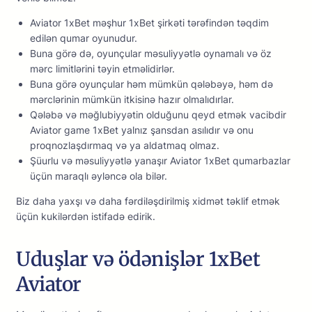
Aviator 1xBet məşhur 1xBet şirkəti tərəfindən təqdim
edilən qumar oyunudur.
Buna görə də, oyunçular məsuliyyətlə oynamalı və öz
mərc limitlərini təyin etməlidirlər.
Buna görə oyunçular həm mümkün qələbəyə, həm də
mərclərinin mümkün itkisinə hazır olmalıdırlar.
Qələbə və məğlubiyyətin olduğunu qeyd etmək vacibdir
Aviator game 1xBet yalnız şansdan asılıdır və onu
proqnozlaşdırmaq və ya aldatmaq olmaz.
Şüurlu və məsuliyyətlə yanaşır Aviator 1xBet qumarbazlar
üçün maraqlı əyləncə ola bilər.
Biz daha yaxşı və daha fərdiləşdirilmiş xidmət təklif etmək
üçün kukilərdən istifadə edirik.
Uduşlar və ödənişlər 1xBet
Aviator