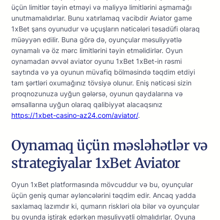
üçün limitlər təyin etməyi və maliyyə limitlərini aşmamağı
unutmamalıdırlar. Bunu xatırlamaq vacibdir Aviator game
1xBet şans oyunudur və uçuşların nəticələri təsadüfi olaraq
müəyyən edilir. Buna görə də, oyunçular məsuliyyətlə
oynamalı və öz mərc limitlərini təyin etməlidirlər. Oyun
oynamadan əvvəl aviator oyunu 1xBet 1xBet-in rəsmi
saytında və ya oyunun müvafiq bölməsində təqdim etdiyi
tam şərtləri oxumağınız tövsiyə olunur. Eniş nəticəsi sizin
proqnozunuza uyğun gələrsə, oyunun qaydalarına və
əmsallarına uyğun olaraq qalibiyyət alacaqsınız
https://1xbet-casino-az24.com/aviator/
.
Oynamaq üçün məsləhətlər və
strategiyalar 1xBet Aviator
Oyun 1xBet platformasında mövcuddur və bu, oyunçular
üçün geniş qumar əyləncələrini təqdim edir. Ancaq yadda
saxlamaq lazımdır ki, qumarın riskləri ola bilər və oyunçular
bu oyunda iştirak edərkən məsuliyyətli olmalıdırlar. Oyuna