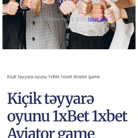
marco.tradutor
·
Nov 2, 2022
·
1xbet apk
Kiçik təyyarə oyunu 1xBet 1xbet Aviator game
Kiçik təyyarə
oyunu 1xBet 1xbet
Aviator game