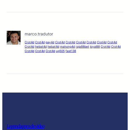
marco.tradutor
Crot4d
Crot4d
pay4d
Crot4d
Crot4d
Crot4d
Crot4d
Crot4d
Crot4d
Crot4d
hebat4d
hebat4d
mahong4d
raja88bet
loyal88
Crot4d
Crot4d
Crot4d
Crot4d
Crot4d
ug505
fast138
Legendagem de video