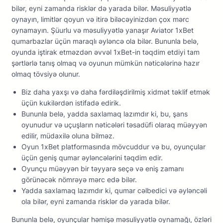
bilər, eyni zamanda risklər də yarada bilər. Məsuliyyətlə
oynayın, limitlər qoyun və itirə biləcəyinizdən çox mərc
oynamayın. Şüurlu və məsuliyyətlə yanaşır Aviator 1xBet
qumarbazlar üçün maraqlı əyləncə ola bilər. Bununla belə,
oyunda iştirak etməzdən əvvəl 1xBet-in təqdim etdiyi tam
şərtlərlə tanış olmaq və oyunun mümkün nəticələrinə hazır
olmaq tövsiyə olunur.
Biz daha yaxşı və daha fərdiləşdirilmiş xidmət təklif etmək
üçün kukilərdən istifadə edirik.
Bununla belə, yadda saxlamaq lazımdır ki, bu, şans
oyunudur və uçuşların nəticələri təsadüfi olaraq müəyyən
edilir, müdaxilə oluna bilməz.
Oyun 1xBet platformasında mövcuddur və bu, oyunçular
üçün geniş qumar əyləncələrini təqdim edir.
Oyunçu müəyyən bir təyyarə seçə və eniş zamanı
görünəcək nömrəyə mərc edə bilər.
Yadda saxlamaq lazımdır ki, qumar cəlbedici və əyləncəli
ola bilər, eyni zamanda risklər də yarada bilər.
Bununla belə, oyunçular həmişə məsuliyyətlə oynamağı, özləri