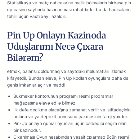
Statistikaya və matç nəticələrinə malik bölmələrin birbaşa pin
up casino saytında hazırlanması rahatdır ki, bu da hadisələrin
təhlili üçün vaxtı xeyli azaldır.
Pin Up Onlayn Kazinoda
Uduşlarımı Necə Çıxara
Bilərəm?
etmək, balansı doldurmaq və saytdakı məlumatları izləmək
kifayətdir. Bundan əlavə, Pin Up kodları oyunçulara daha da
geniş imkanlar açır və maddi
Bukmeker kontorunun proqramı rəsmi proqramlar
mağazasına əlavə edilə bilməz.
İlk dəfə gecikmə olacağına zəmanət verilir və istifadəçinin
pulunu və ya depozit bonusunu çəkməsinin fərqi yoxdur.
Pin-Up onlayn qumar oyunları üçün cəlbedici seçim olan
bir kazinodur.
Çıxarılması Oyun hesabından vəsait çıxarmaq üçün rəsmi