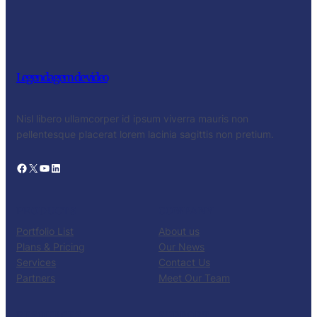
Legendagem de video
Nisl libero ullamcorper id ipsum viverra mauris non
pellentesque placerat lorem lacinia sagittis non pretium.
Facebook
X
YouTube
LinkedIn
PRODUCTS
COMPANY
Portfolio List
About us
Plans & Pricing
Our News
Services
Contact Us
Partners
Meet Our Team
RESOURCES
SUPPORT