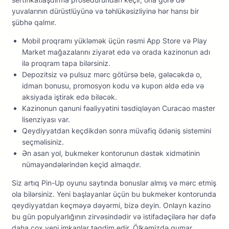
yuvalarının dürüstlüyünə və təhlükəsizliyinə hər hansı bir
şübhə qalmır.
Mobil proqramı yükləmək üçün rəsmi App Store və Play
Market mağazalarını ziyarət edə və orada kazinonun adı
ilə proqram tapa bilərsiniz.
Depozitsiz və pulsuz mərc götürsə belə, gələcəkdə o,
idman bonusu, promosyon kodu və kupon əldə edə və
aksiyada iştirak edə biləcək.
Kazinonun qanuni fəaliyyətini təsdiqləyən Curacao master
lisenziyası var.
Qeydiyyatdan keçdikdən sonra müvafiq ödəniş sistemini
seçməlisiniz.
Ən asan yol, bukmeker kontorunun dəstək xidmətinin
nümayəndələrindən keçid almaqdır.
Siz artıq Pin-Up oyunu saytında bonuslar almış və mərc etmiş
ola bilərsiniz. Yeni başlayanlar üçün bu bukmeker kontorunda
qeydiyyatdan keçməyə dəyərmi, bizə deyin. Onlayn kazino
bu gün populyarlığının zirvəsindədir və istifadəçilərə hər dəfə
daha çox yeni imkanlar təqdim edir. Ölkəmizdə qumar