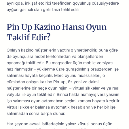
ayrılıqda, inkişaf etdirici tərəfindən qoyulmuş xüsusiyyətlərə
uyğun gəlməli olan gəlir faizi təhlil edilir.
Pin Up Kazino Hansı Oyun
Təklif Edir?
Onlayn kazino müştərilərin vaxtını qiymətləndirir, buna görə
də oyunçulara mobil telefonlardan və planşetlərdən
oynamağı təklif edir. Bu məqsədlər üçün mobile versiyası
hazırlanmışdır – yüklənmə üzrə quraşdırılmış brauzerdən işə
salınması həyata keçirilir. Mərc oyunu müəssisələri, o
cümlədən onlayn kazino Pin-up, öz yeni və daimi
müştərilərinə bir neçə oyun rejimi – virtual sikkələr və ya real
valyuta ilə oyun təklif edir. Birinci halda nümayiş versiyasının
işə salınması oyun avtomatının seçimi zamanı həyata keçirilir.
Virtual sikkələr balansa avtomatik hesablanır və hər bir işə
salınmadan sonra bərpa olunur.
Hər şeydən əvvəl, istifadəçinin yalnız xüsusi bonus üçün