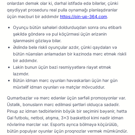
onlardan demək olar ki, dərhal istifadə edə bilərlər, çünki
qeydiyyat proseduru real pulla oynamağı planlaşdıranlar
üçün məcburi bir addımdır
https://pin-up-364.com
.
Oyunçu bütün sahələri doldurduqdan sonra onu etibarlı
şəkildə göndərə və pul köçürməsi üçün ərizənin
işlənməsini gözləyə bilər.
Əslində belə riskli oyunçular azdır, çünki qaydaları və
bütün nüansları anlamadan bir kazinoda mərc etmək riskli
bir addımdır.
Lakin bunun üçün bəzi rəsmiyyətlərə riayət etmək
lazımdır.
Bütün idman mərc oyunları həvəskarları üçün hər gün
müxtəlif idman oyunları və matçlar mövcuddur.
Qumarbazlar və mərc edənlər üçün sərfəli promosyonlar var.
Üstəlik, bonusların mərc edilməsi şərtləri olduqca sadədir.
Pinup az idman tədbirlərinin böyük bir seçimini bəyənir, hətta
Gal futbolu, netbol, ​​atışma, 3×3 basketbol kimi nadir idman
növlərinə mərclər var. Esports ayrıca bölməyə köçürülüb,
bütün populyar oyunlar üçün proqnozlar vermək mümkündür.