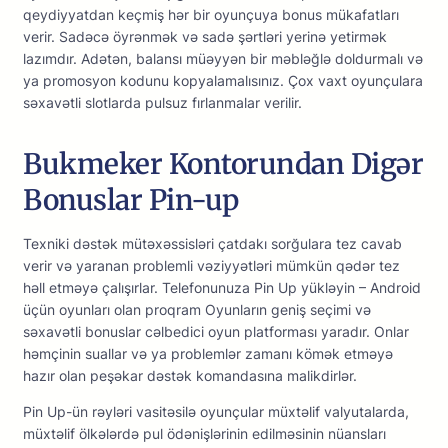
qeydiyyatdan keçmiş hər bir oyunçuya bonus mükafatları
verir. Sadəcə öyrənmək və sadə şərtləri yerinə yetirmək
lazımdır. Adətən, balansı müəyyən bir məbləğlə doldurmalı və
ya promosyon kodunu kopyalamalısınız. Çox vaxt oyunçulara
səxavətli slotlarda pulsuz fırlanmalar verilir.
Bukmeker Kontorundan Digər
Bonuslar Pin-up
Texniki dəstək mütəxəssisləri çatdakı sorğulara tez cavab
verir və yaranan problemli vəziyyətləri mümkün qədər tez
həll etməyə çalışırlar. Telefonunuza Pin Up yükləyin – Android
üçün oyunları olan proqram Oyunların geniş seçimi və
səxavətli bonuslar cəlbedici oyun platforması yaradır. Onlar
həmçinin suallar və ya problemlər zamanı kömək etməyə
hazır olan peşəkar dəstək komandasına malikdirlər.
Pin Up-ün rəyləri vasitəsilə oyunçular müxtəlif valyutalarda,
müxtəlif ölkələrdə pul ödənişlərinin edilməsinin nüansları