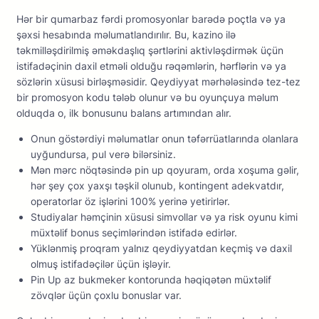
Hər bir qumarbaz fərdi promosyonlar barədə poçtla və ya
şəxsi hesabında məlumatlandırılır. Bu, kazino ilə
təkmilləşdirilmiş əməkdaşlıq şərtlərini aktivləşdirmək üçün
istifadəçinin daxil etməli olduğu rəqəmlərin, hərflərin və ya
sözlərin xüsusi birləşməsidir. Qeydiyyat mərhələsində tez-tez
bir promosyon kodu tələb olunur və bu oyunçuya məlum
olduqda o, ilk bonusunu balans artımından alır.
Onun göstərdiyi məlumatlar onun təfərrüatlarında olanlara
uyğundursa, pul verə bilərsiniz.
Mən mərc nöqtəsində pin up qoyuram, orda xoşuma gəlir,
hər şey çox yaxşı təşkil olunub, kontingent adekvatdır,
operatorlar öz işlərini 100% yerinə yetirirlər.
Studiyalar həmçinin xüsusi simvollar və ya risk oyunu kimi
müxtəlif bonus seçimlərindən istifadə edirlər.
Yüklənmiş proqram yalnız qeydiyyatdan keçmiş və daxil
olmuş istifadəçilər üçün işləyir.
Pin Up az bukmeker kontorunda həqiqətən müxtəlif
zövqlər üçün çoxlu bonuslar var.