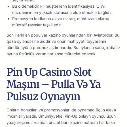
Bu o deməkdir ki, müştərilərin identifikasiyası QIWI
cüzdanının ən yüksək statusunu əldə etməklə bağlıdır.
Promosyon kodlarına əlavə olaraq, müntəzəm olaraq
müxtəlif rəsmlər təşkil edir.
Son illərin ən populyar kazino oyunlarından biri Aviatordur. Bu,
qəza əyləncəsinə aiddir və onun mahiyyəti təyyarənin
hündürlüyünü proqnozlaşdırmaqdır. Bu əyləncə sadə, iddiasız
oyuna üstünlük verən hər kəsə müraciət edəcək.
Pin Up Casino Slot
Maşını – Pulla Və Ya
Pulsuz Oynayın
Onların bonusları və promosyonları da oynamaq üçün əlavə
imkanlar yaradır. Ümumiyyətlə, Pin-Up onlayn oyunçu üçün
yaxşı seçimdir və mən onu etibarlı kazino axtaran hər kəsə