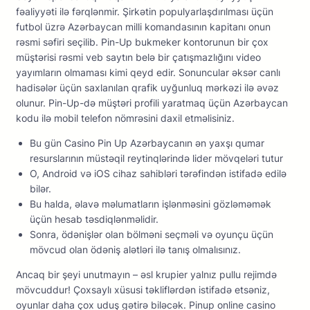
fəaliyyəti ilə fərqlənmir. Şirkətin populyarlaşdırılması üçün
futbol üzrə Azərbaycan milli komandasının kapitanı onun
rəsmi səfiri seçilib. Pin-Up bukmeker kontorunun bir çox
müştərisi rəsmi veb saytın belə bir çatışmazlığını video
yayımların olmaması kimi qeyd edir. Sonuncular əksər canlı
hadisələr üçün saxlanılan qrafik uyğunluq mərkəzi ilə əvəz
olunur. Pin-Up-də müştəri profili yaratmaq üçün Azərbaycan
kodu ilə mobil telefon nömrəsini daxil etməlisiniz.
Bu gün Casino Pin Up Azərbaycanın ən yaxşı qumar
resurslarının müstəqil reytinqlərində lider mövqeləri tutur
O, Android və iOS cihaz sahibləri tərəfindən istifadə edilə
bilər.
Bu halda, əlavə məlumatların işlənməsini gözləməmək
üçün hesab təsdiqlənməlidir.
Sonra, ödənişlər olan bölməni seçməli və oyunçu üçün
mövcud olan ödəniş alətləri ilə tanış olmalısınız.
Ancaq bir şeyi unutmayın – əsl krupier yalnız pullu rejimdə
mövcuddur! Çoxsaylı xüsusi təkliflərdən istifadə etsəniz,
oyunlar daha çox uduş gətirə biləcək. Pinup online casino