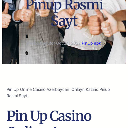
Pinup Rəsmi
Sayt
marco.tradutor
·
Oct 24, 2022
·
PinUp apk
Pin Up Online Casino Azerbaycan ️ Onlayn Kazino Pinup
Rəsmi Saytı
Pin Up Casino