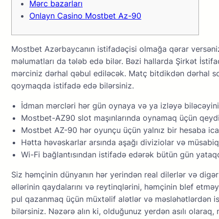
Mərc bazarları
Onlayn Casino Mostbet Az-90
Mostbet Azərbaycanın istifadəçisi olmağa qərar versəni
məlumatları da tələb edə bilər. Bəzi hallarda Şirkət İst
mərciniz dərhal qəbul ediləcək. Matç bitdikdən dərhal s
qoymaqda istifadə edə bilərsiniz.
İdman mərcləri hər gün oynaya və ya izləyə biləcəyiniz
Mostbet-AZ90 slot maşınlarında oynamaq üçün qeydiy
Mostbet AZ-90 hər oyunçu üçün yalnız bir hesaba icaz
Hətta həvəskarlar arsında aşağı diviziolar və müsabiqə
Wi-Fi bağlantısından istifadə edərək bütün gün yataqd
Siz həmçinin dünyanın hər yerindən real dilerlər və digə
əllərinin qaydalarını və reytinqlərini, həmçinin blef etmə
pul qazanmaq üçün müxtəlif alətlər və məsləhətlərdən ist
bilərsiniz. Nəzərə alın ki, olduğunuz yerdən asılı olaraq,