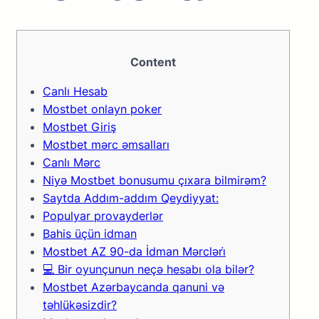
Content
Canlı Hesab
Mostbet onlayn poker
Mostbet Giriş
Mostbet mərc əmsalları
Canlı Mərc
Niyə Mostbet bonusumu çıxara bilmirəm?
Saytda Addım-addım Qeydiyyat:
Populyar provayderlər
Bahis üçün idman
Mostbet AZ 90-da İdman Mərcləri̇
💻 Bir oyunçunun neçə hesabı ola bilər?
Mostbet Azərbaycanda qanuni və
təhlükəsizdir?