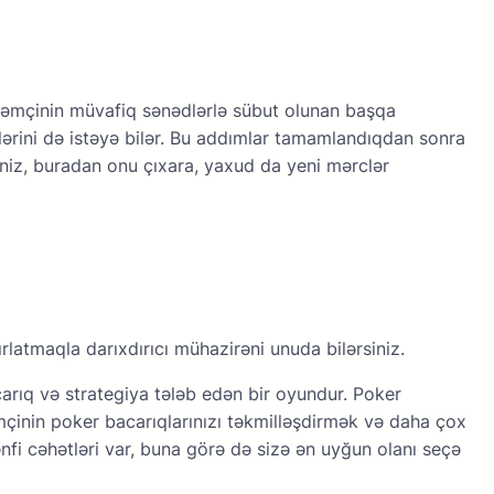
 həmçinin müvafiq sənədlərlə sübut olunan başqa
ələrini də istəyə bilər. Bu addımlar tamamlandıqdan sonra
niz, buradan onu çıxara, yaxud da yeni mərclər
latmaqla darıxdırıcı mühazirəni unuda bilərsiniz.
carıq və strategiya tələb edən bir oyundur. Poker
həmçinin poker bacarıqlarınızı təkmilləşdirmək və daha çox
nfi cəhətləri var, buna görə də sizə ən uyğun olanı seçə