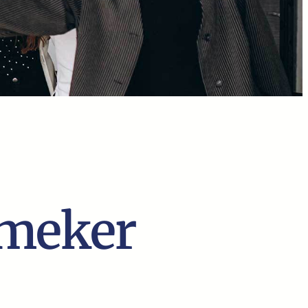
kmeker