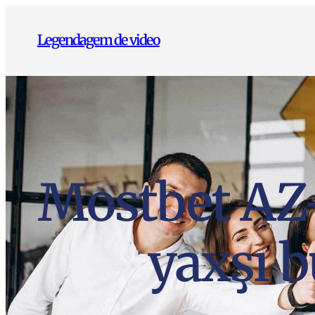
Skip
to
Legendagem de video
content
Mostbet AZ
yaxşı 