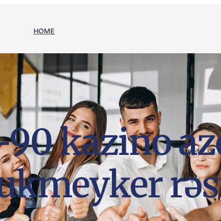
HOME
-90 kazino az
bukmeyker rəs