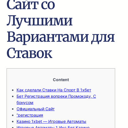
Сайт со
Лучшими
Вариантами для
Ставок
Content
Как сделали Ставки На Спорт В 1хбет
Бет Регистрация вопреки Промокоду, С
бонусом
Официальный Сайт
“регистрация
Казино 1хbet — Игровые Автоматы
Игровые Автоматы 1 Икс Бет Казино