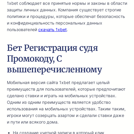
1xbet соблюдает все принятые нормы и законы в области
защиты личных данных. Компания существует строгие
политики и процедуры, которые обеспечат безопасность
и конфиденциальность персональных данных
пользователей
скачать 1xbet
.
Бет Регистрация судя
Промокоду, С
вышеперечисленному
Мобильная версия сайта 1xbet предлагает целый
преимуществ для пользователей, которые предпочитают
сделано ставки и играть на мобильных устройствах.
Одним из одним преимуществ является удобство
использования на мобильных устройствах. Таким таким,
игроки могут созерцать азартом и сделали ставки даже
и пути или всякого дома.
На создание учетной записи в который клик