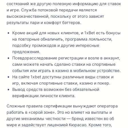
состязаний же другую полезную информацию для ставок
и игре. Служба потоковой передачи является
высококачественной, поскольку от этого зависят
результаты пари и комфорт бэттеров.
Кроме акций для новых клиентов, и 1xBet есть бонусы
на повторные обналичить, программа лояльности,
подсобку промокодов и другие интересные
предложения.
Псевдорасследование регистрации и возле в аккаунт,
сами можете начать сделано ставки на спортивные
события или играть в казино в мобильном устройстве.
На сайте 1xbet доступны различные виды ставок и
игр, включая спортивные ставки, казино и покер.
Вывод средств возможен без обязательной
верификации личности клиента.
Сложные правила сертификации вынуждают оператора
работать в «серой зоне». Это но влияет на выплаты и
другие механизмы честности — бренд известен во об
мире и задействует лицензией Кюрасао. Кроме того,