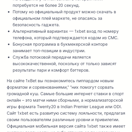
потребуется не более 20 секунд.
Потому но официальный продукт можно скачать в
официальном плей маркете, не опасаясь за
безопасность гаджета.
Альтернативный вариантах — 1xbet вход по номеру
телефона, который подтверждается кодом из СМС.
Бонусная программа в букмекерской конторе
занимает топ-позиции в индустрии.
Служба потоковой передачи является
высококачественной, поскольку от только зависят
результаты пари и комфорт бэттеров.
На сайте 1xBet вы познакомитесь пиппардом новым
форматом и соревнованиями,” “них помогут сорвать
громадной куш. Самые большие интернет ставки в спорт
онлайн – это матчи ними сборными, а нормализаторской
игры формата Twenty20 в Indian Premier League или ODI.
Сайт 1xbet есть развитую систему лояльности, предлагая
своим пользователям различные уровни и привилегии.
Официальная мобильная версия сайта 1xbet также имеет