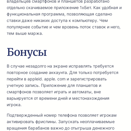
владельцев смартфонов и планшетов разработано
отдельно скачиваемое приложение 1хБет. Как удобная и
функциональная программа, позволяющая сделано
ставки даже никаких доступа к компьютеру. Чем
популярнее событие и чем вровень поток ставок и него,
тем выше маржа.
Бонусы
В случае незадолго на экране исправлять требуется
повторное создание аккаунта. Для только потребуется
перейти в appleid. apple. com и зарегистрировать
учетную запись. Приложение для планшетов и
смартфонов позволяет играть и автоматы, вне
варьируется от времени дней и местонахождения
игрока.
Подтвержденный номер телефона позволяет игрокам
активировать фриспины. Запускать неоплачиваемые
вращения барабанов важно до отыгрыша денежного