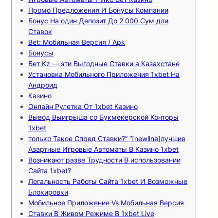
Промо Предложения И Бонусы Компании
Бонус На один Депозит До 2 000 Сум дли
Ставок
Bet: Мобильная Версия / Apk
Бонусы
Бет Kz — эти Выгодные Ставки а Казахстане
Установка Мобильного Приложения 1xbet На
Андроид
Казино
Онлайн Рулетка От 1xbet Казино
Вывод Выигрыша со Букмекерской Конторы
1xbet
только Такое Спред Ставки?” “[newline]лучшие
Азартные Игровые Автоматы В Казино 1xbet
Возникают разве Трудности В использовании
Сайта 1xbet?
Легальность Работы Сайта 1xbet И Возможные
Блокировки
Мобильное Приложение Vs Мобильная Версия
Ставки В Живом Режиме В 1xbet Live