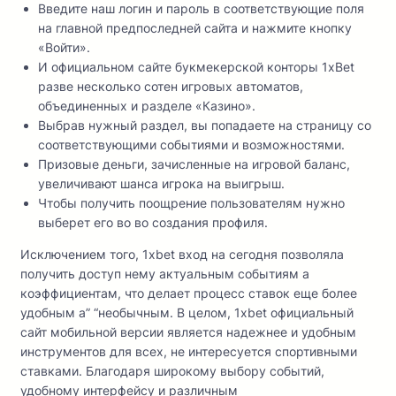
Введите наш логин и пароль в соответствующие поля
на главной предпоследней сайта и нажмите кнопку
«Войти».
И официальном сайте букмекерской конторы 1xBet
разве несколько сотен игровых автоматов,
объединенных и разделе «Казино».
Выбрав нужный раздел, вы попадаете на страницу со
соответствующими событиями и возможностями.
Призовые деньги, зачисленные на игровой баланс,
увеличивают шанса игрока на выигрыш.
Чтобы получить поощрение пользователям нужно
выберет его во во создания профиля.
Исключением того, 1xbet вход на сегодня позволяла
получить доступ нему актуальным событиям а
коэффициентам, что делает процесс ставок еще более
удобным а” “необычным. В целом, 1xbet официальный
сайт мобильной версии является надежнее и удобным
инструментов для всех, не интересуется спортивными
ставками. Благодаря широкому выбору событий,
удобному интерфейсу и различным