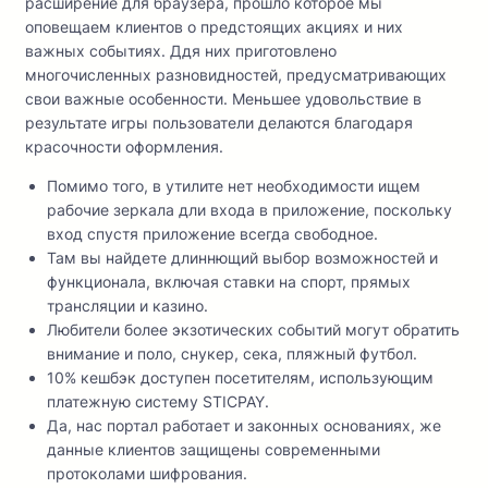
расширение для браузера, прошло которое мы
оповещаем клиентов о предстоящих акциях и них
важных событиях. Ддя них приготовлено
многочисленных разновидностей, предусматривающих
свои важные особенности. Меньшее удовольствие в
результате игры пользователи делаются благодаря
красочности оформления.
Помимо того, в утилите нет необходимости ищем
рабочие зеркала дли входа в приложение, поскольку
вход спустя приложение всегда свободное.
Там вы найдете длиннющий выбор возможностей и
функционала, включая ставки на спорт, прямых
трансляции и казино.
Любители более экзотических событий могут обратить
внимание и поло, снукер, сека, пляжный футбол.
10% кешбэк доступен посетителям, использующим
платежную систему STICPAY.
Да, нас портал работает и законных основаниях, же
данные клиентов защищены современными
протоколами шифрования.