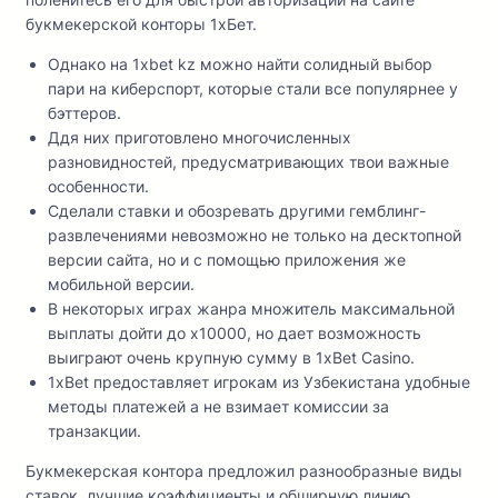
букмекерской конторы 1хБет.
Однако на 1xbet kz можно найти солидный выбор
пари на киберспорт, которые стали все популярнее у
бэттеров.
Ддя них приготовлено многочисленных
разновидностей, предусматривающих твои важные
особенности.
Сделали ставки и обозревать другими гемблинг-
развлечениями невозможно не только на десктопной
версии сайта, но и с помощью приложения же
мобильной версии.
В некоторых играх жанра множитель максимальной
выплаты дойти до х10000, но дает возможность
выиграют очень крупную сумму в 1xBet Casino.
1xBet предоставляет игрокам из Узбекистана удобные
методы платежей а не взимает комиссии за
транзакции.
Букмекерская контора предложил разнообразные виды
ставок, лучшие коэффициенты и обширную линию