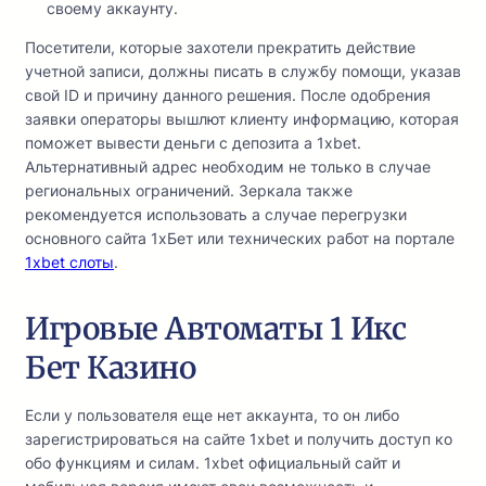
своему аккаунту.
Посетители, которые захотели прекратить действие
учетной записи, должны писать в службу помощи, указав
свой ID и причину данного решения. После одобрения
заявки операторы вышлют клиенту информацию, которая
поможет вывести деньги с депозита а 1xbet.
Альтернативный адрес необходим не только в случае
региональных ограничений. Зеркала также
рекомендуется использовать а случае перегрузки
основного сайта 1хБет или технических работ на портале
1xbet слоты
.
Игровые Автоматы 1 Икс
Бет Казино
Если у пользователя еще нет аккаунта, то он либо
зарегистрироваться на сайте 1xbet и получить доступ ко
обо функциям и силам. 1xbet официальный сайт и