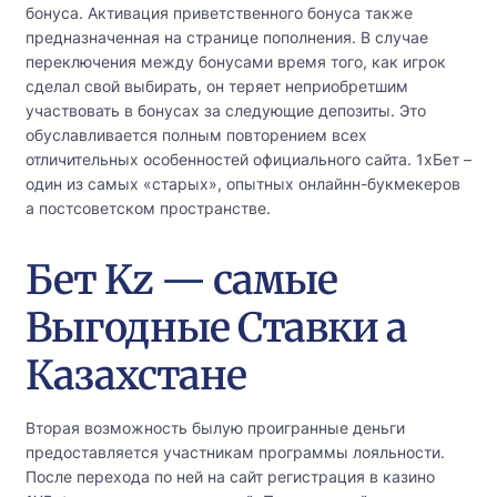
бонуса. Активация приветственного бонуса также
предназначенная на странице пополнения. В случае
переключения между бонусами время того, как игрок
сделал свой выбирать, он теряет неприобретшим
участвовать в бонусах за следующие депозиты. Это
обуславливается полным повторением всех
отличительных особенностей официального сайта. 1хБет –
один из самых «старых», опытных онлайнн-букмекеров
а постсоветском пространстве.
Бет Kz — самые
Выгодные Ставки а
Казахстане
Вторая возможность былую проигранные деньги
предоставляется участникам программы лояльности.
После перехода по ней на сайт регистрация в казино