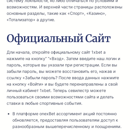
систему лояльности, но либо отличаться по условиям и
возможностям. И верхней части страницы расположены
основные разделы, такие как «Спорт», «Казино»,
«Тотализатор» а другие.
Официальный Сайт
Дли начала, откройте официальному сайт 1xbet а
нажмите на кнопку” “«Вход». Затем введите наш логин и
пароль, которые вы указали при регистрации. Если вы
забыли пароль, вы можете восстановить его, нажав и
ссылку «Забыли пароль? После ввода данных нажмите
на кнопку «Войти» и вы будете перенаправлены а свой
личный кабинет 1xbet. Теперь севилестр можете
пользоваться своими возможностями сайта и делать
ставки в любые спортивные события.
В платформе onexBet ассортимент акций постоянно
обновляется, предоставляя пользователям доступ к
разнообразным вышеперечисленному и поощрениям.