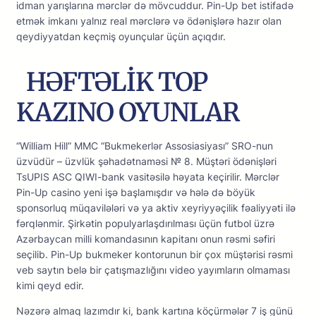
idman yarışlarına mərclər də mövcuddur. Pin-Up bet istifadə
etmək imkanı yalnız real mərclərə və ödənişlərə hazır olan
qeydiyyatdan keçmiş oyunçular üçün açıqdır.
​ ​ HƏFTƏLİK TOP
KAZINO OYUNLAR​
“William Hill” MMC “Bukmekerlər Assosiasiyası” SRO-nun
üzvüdür – üzvlük şəhadətnaməsi № 8. Müştəri ödənişləri
TsUPIS ASC QIWI-bank vasitəsilə həyata keçirilir. Mərclər
Pin-Up casino yeni işə başlamışdır və hələ də böyük
sponsorluq müqavilələri və ya aktiv xeyriyyəçilik fəaliyyəti ilə
fərqlənmir. Şirkətin populyarlaşdırılması üçün futbol üzrə
Azərbaycan milli komandasının kapitanı onun rəsmi səfiri
seçilib. Pin-Up bukmeker kontorunun bir çox müştərisi rəsmi
veb saytın belə bir çatışmazlığını video yayımların olmaması
kimi qeyd edir.
Nəzərə almaq lazımdır ki, bank kartına köçürmələr 7 iş günü