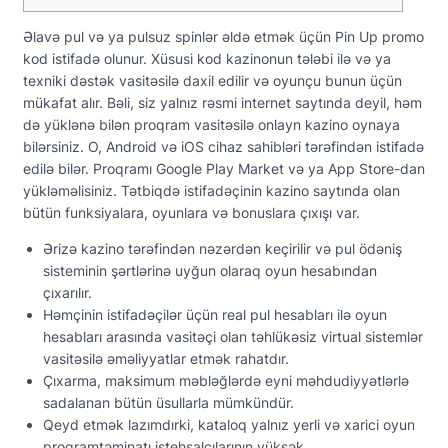
Əlavə pul və ya pulsuz spinlər əldə etmək üçün Pin Up promo
kod istifadə olunur. Xüsusi kod kazinonun tələbi ilə və ya
texniki dəstək vasitəsilə daxil edilir və oyunçu bunun üçün
mükafat alır. Bəli, siz yalnız rəsmi internet saytında deyil, həm
də yüklənə bilən proqram vasitəsilə onlayn kazino oynaya
bilərsiniz. O, Android və iOS cihaz sahibləri tərəfindən istifadə
edilə bilər. Proqramı Google Play Market və ya App Store-dan
yükləməlisiniz. Tətbiqdə istifadəçinin kazino saytında olan
bütün funksiyalara, oyunlara və bonuslara çıxışı var.
Ərizə kazino tərəfindən nəzərdən keçirilir və pul ödəniş
sisteminin şərtlərinə uyğun olaraq oyun hesabından
çıxarılır.
Həmçinin istifadəçilər üçün real pul hesabları ilə oyun
hesabları arasında vasitəçi olan təhlükəsiz virtual sistemlər
vasitəsilə əməliyyatlar etmək rahatdır.
Çıxarma, maksimum məbləğlərdə eyni məhdudiyyətlərlə
sadalanan bütün üsullarla mümkündür.
Qeyd etmək lazımdırki, kataloq yalnız yerli və xarici oyun
proqramtəminatı istehsalçılarının yüksək