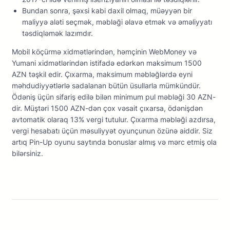
Bundan sonra, şəxsi kabi daxil olmaq, müəyyən bir
maliyyə aləti seçmək, məbləği əlavə etmək və əməliyyatı
təsdiqləmək lazımdır.
Mobil köçürmə xidmətlərindən, həmçinin WebMoney və
Yumani xidmətlərindən istifadə edərkən maksimum 1500
AZN təşkil edir. Çıxarma, maksimum məbləğlərdə eyni
məhdudiyyətlərlə sadalanan bütün üsullarla mümkündür.
Ödəniş üçün sifariş edilə bilən minimum pul məbləği 30 AZN-
dir. Müştəri 1500 AZN-dən çox vəsait çıxarsa, ödənişdən
avtomatik olaraq 13% vergi tutulur. Çıxarma məbləği azdırsa,
vergi hesabatı üçün məsuliyyət oyunçunun özünə aiddir. Siz
artıq Pin-Up oyunu saytında bonuslar almış və mərc etmiş ola
bilərsiniz.