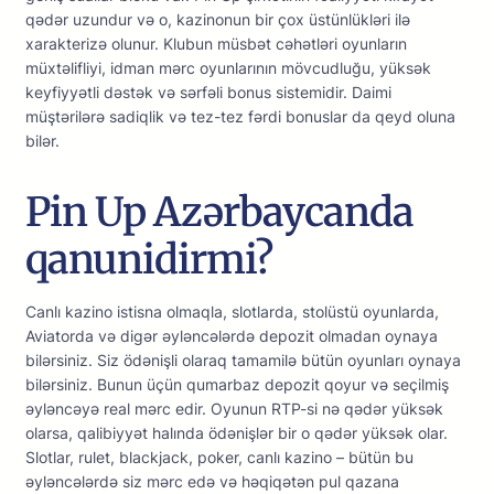
qədər uzundur və o, kazinonun bir çox üstünlükləri ilə
xarakterizə olunur. Klubun müsbət cəhətləri oyunların
müxtəlifliyi, idman mərc oyunlarının mövcudluğu, yüksək
keyfiyyətli dəstək və sərfəli bonus sistemidir. Daimi
müştərilərə sadiqlik və tez-tez fərdi bonuslar da qeyd oluna
bilər.
Pin Up Azərbaycanda
qanunidirmi?
Canlı kazino istisna olmaqla, slotlarda, stolüstü oyunlarda,
Aviatorda və digər əyləncələrdə depozit olmadan oynaya
bilərsiniz. Siz ödənişli olaraq tamamilə bütün oyunları oynaya
bilərsiniz. Bunun üçün qumarbaz depozit qoyur və seçilmiş
əyləncəyə real mərc edir. Oyunun RTP-si nə qədər yüksək
olarsa, qalibiyyət halında ödənişlər bir o qədər yüksək olar.
Slotlar, rulet, blackjack, poker, canlı kazino – bütün bu
əyləncələrdə siz mərc edə və həqiqətən pul qazana