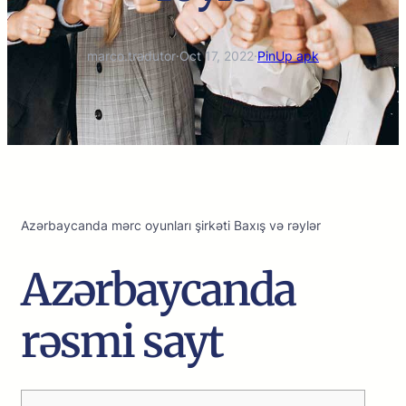
marco.tradutor
·
Oct 17, 2022
·
PinUp apk
Azərbaycanda mərc oyunları şirkəti Baxış və rəylər
Azərbaycanda
rəsmi sayt