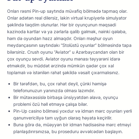
Onları rəsmi Pin-up saytında müvafiq bölmədə tapmaq olar.
Onlar adətən real dilersiz, lakin virtual krupiyerlə simulyator
şəklində təqdim olunurlar. Hər bir oyunçunun məqsədi
kazinoda kartlar və ya zərlarla qalib gəlmək, nəinki qələbə,
həm də oyundan həzz almaqdır. Onları məşhur oyun
meydançasının saytındakı “Stolüstü oyunlar” bölməsində tapa
bilərsiniz. Crush oyunu “Aviator” u Azərbaycandan olan bir
çox oyunçu sevdi. Aviator oyunu mənası təyyarəni idarə
etməkdir, bu müddət ərzində mümkün qədər çox xal
toplamalı və istənilən rahat şəkildə vəsait çıxarmalısınız.
Bir tərəfdən, bu, çox rahat deyil, çünki həmişə
telefonunuzun yanınızda olması lazımdır.
Bir mütəxəssislə birbaşa ünsiyyətdən əlavə, oyunçu
problemi özü həll etməyə çalışa bilər.
Pin-Up casino bölməsi yoxdur və idman mərc oyunları yerli
qanunvericiliyə tam uyğun olaraq həyata keçirilir.
Buna görə də, müəyyən bir idman hadisəsinə mərc etməyi
planlaşdırırsınızsa, bu proseduru əvvəlcədən başlayın.