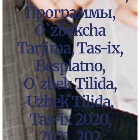
Программы,
O`zbekcha
Tarjima, Tas-ix,
Besplatno,
O`zbek Tilida,
Uzbek Tilida,
Tas-ix 2020,
2021, 202