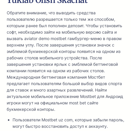
Yuklab Olish Skachat
Обратите внимание, что выводить средства
пользователю разрешается только тем же способом,
которым ранее был пополнен депозит. Чтобы установить
софт, необходимо зайти на мобильную версию сайта и
вызвать aviator demo mostbet гамбургер-меню в правом
верхнем углу. После завершения установки значок с
эмблемой букмекерской конторы появится на одном из
рабочих столов мобильного устройства. После
завершения установки ярлык с эмблемой беттинговой
компании появится на одном из рабочих столов.
Международная беттинговая компания Мостбет
предлагает пользователям большой выбор видов спорта
для ставок и много азартных развлечений. Найти
актуальное мобильное приложение Mostbet для Андроид
игроки могут на официальном most bet сайте
букмекерской конторы.
Пользователи Mostbet uz com, которые забыли пароль,
могут быстро восстановить доступ к аккаунту.