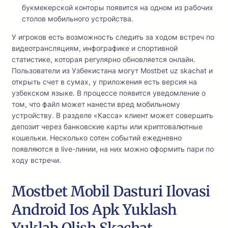
букмекерской конторы появится на одном из рабочих
столов мобильного устройства.
У игроков есть возможность следить за ходом встреч по
видеотрансляциям, инфографике и спортивной
статистике, которая регулярно обновляется онлайн.
Пользователи из Узбекистана могут Mostbet uz skachat и
открыть счет в сумах, у приложения есть версия на
узбекском языке. В процессе появится уведомление о
том, что файл может нанести вред мобильному
устройству. В разделе «Касса» клиент может совершить
депозит через банковские карты или криптовалютные
кошельки. Несколько сотен событий ежедневно
появляются в live-линии, на них можно оформить пари по
ходу встречи.
Mostbet Mobil Dasturi Ilovasi
Android Ios Apk Yuklash