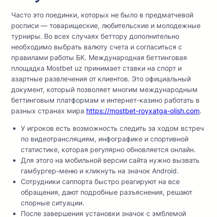
Часто это поединки, которых не было в предматчевой
росписи — товарищеские, любительские и молодежные
турниры. Во всех случаях беттору дополнительно
необходимо выбрать валюту счета и согласиться с
правилами работы БК. Международная беттинговая
площадка Mostbet uz принимает ставки на спорт и
азартные развлечения от клиентов. Это официальный
документ, который позволяет многим международным
беттинговым платформам и интернет-казино работать в
разных странах мира
https://mostbet-royxatga-olish.com
.
У игроков есть возможность следить за ходом встреч
по видеотрансляциям, инфографике и спортивной
статистике, которая регулярно обновляется онлайн.
Для этого на мобильной версии сайта нужно вызвать
гамбургер-меню и кликнуть на значок Android.
Сотрудники саппорта быстро реагируют на все
обращения, дают подробные разъяснения, решают
спорные ситуации.
После завершения установки значок с эмблемой