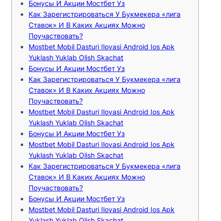
Бонусы И Акции Мостбет Уз
Как Зарегистрироваться У Букмекера «лига
Ставок» И В Каких Акциях Можно
Поучаствовать?
Mostbet Mobil Dasturi Ilovasi Android Ios Apk
Yuklash Yuklab Olish Skachat
Бонусы И Акции Мостбет Уз
Как Зарегистрироваться У Букмекера «лига
Ставок» И В Каких Акциях Можно
Поучаствовать?
Mostbet Mobil Dasturi Ilovasi Android Ios Apk
Yuklash Yuklab Olish Skachat
Бонусы И Акции Мостбет Уз
Mostbet Mobil Dasturi Ilovasi Android Ios Apk
Yuklash Yuklab Olish Skachat
Как Зарегистрироваться У Букмекера «лига
Ставок» И В Каких Акциях Можно
Поучаствовать?
Бонусы И Акции Мостбет Уз
Mostbet Mobil Dasturi Ilovasi Android Ios Apk
Yuklash Yuklab Olish Skachat