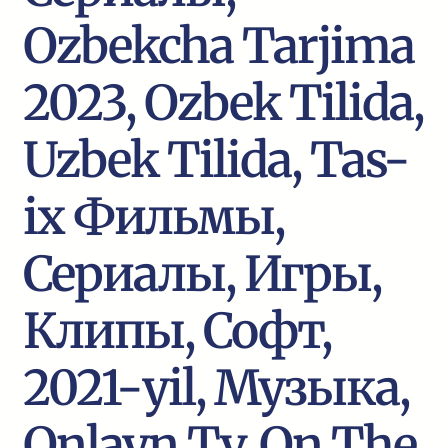
Ozbekcha Tarjima
2023, Ozbek Tilida,
Uzbek Tilida, Tas-
ix Фильмы,
Сериалы, Игры,
Клипы, Софт,
2021-yil, Музыка,
Onlayn Tv, On The