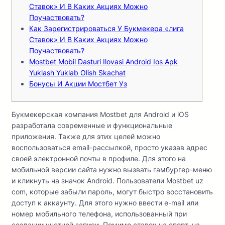
Ставок» И В Каких Акциях Можно
Поучаствовать?
Как Зарегистрироваться У Букмекера «лига
Ставок» И В Каких Акциях Можно
Поучаствовать?
Mostbet Mobil Dasturi Ilovasi Android Ios Apk
Yuklash Yuklab Olish Skachat
Бонусы И Акции Мостбет Уз
Букмекерская компания Mostbet для Android и iOS
разработала современные и функциональные
приложения. Также для этих целей можно
воспользоваться email-рассылкой, просто указав адрес
своей электронной почты в профиле. Для этого на
мобильной версии сайта нужно вызвать гамбургер-меню
и кликнуть на значок Android. Пользователи Mostbet uz
com, которые забыли пароль, могут быстро восстановить
доступ к аккаунту. Для этого нужно ввести e-mail или
номер мобильного телефона, использованный при
создании учетной записи. Помимо ставок на спорт, на