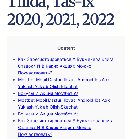
Tilida, Tas-ix
2020, 2021, 2022
Content
Как Зарегистрироваться У Букмекера «лига
Ставок» И В Каких Акциях Можно
Поучаствовать?
Mostbet Mobil Dasturi Ilovasi Android Ios Apk
Yuklash Yuklab Olish Skachat
Бонусы И Акции Мостбет Уз
Mostbet Mobil Dasturi Ilovasi Android Ios Apk
Yuklash Yuklab Olish Skachat
Бонусы И Акции Мостбет Уз
Как Зарегистрироваться У Букмекера «лига
Ставок» И В Каких Акциях Можно
Поучаствовать?