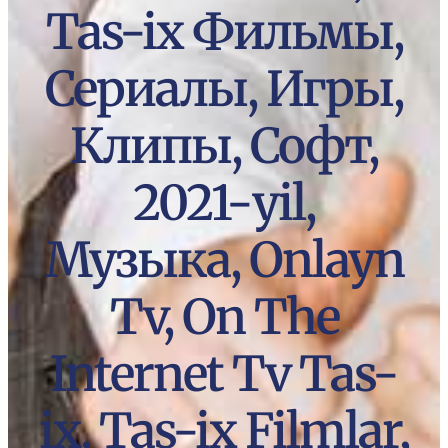
Tas-ix Фильмы,
Сериалы, Игры,
Клипы, Софт,
2021-yil,
Музыка, Onlayn
Tv, On The
Internet Tv Tas-
ix, Tas-ix Filmlar,