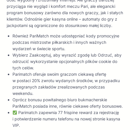
przyciąga nie wygląd i komfort meczu Pari, ale elegancki
program bonusowy zarówno dla nowych graczy, jak i stałych
klientów. Odnośnie gier kasyna online – automaty do gry z
jackpotami są ograniczone do stosunkowo małej liczby.
Również PariMatch może udostępniać kody promocyjne
podczas mistrzostw piłkarskich i innych ważnych
wydarzeń w świecie sportu.
Wybierz Zaakceptuj, aby wyrazić zgodę lub Odrzuć, aby
odrzucić wykorzystanie opcjonalnych plików cookie do
tych celów.
Parimatch oferuje swoim graczom ciekawą ofertę
w postaci 20% zwrotu wydanych środków, w przypadku
przegranych zakładów zrealizowanych podczas
weekendu.
Oprócz bonusu powitalnego biuro bukmacherskie
PariMatch posiada inne, równie ciekawe oferty bonusowe.
Parimatch zapewnia 77 frispine reward za rejestrację
i potwierdzenie numeru telefonu na nowej stronie kasyna
VIP.