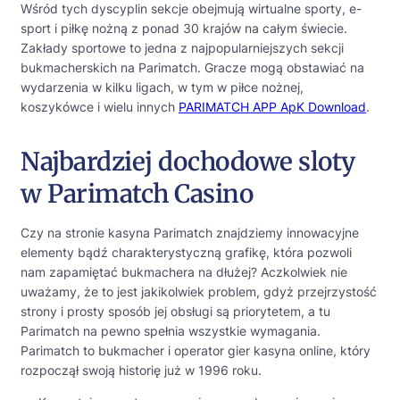
Wśród tych dyscyplin sekcje obejmują wirtualne sporty, e-
sport i piłkę nożną z ponad 30 krajów na całym świecie.
Zakłady sportowe to jedna z najpopularniejszych sekcji
bukmacherskich na Parimatch. Gracze mogą obstawiać na
wydarzenia w kilku ligach, w tym w piłce nożnej,
koszykówce i wielu innych
PARIMATCH APP ApK Download
.
Najbardziej dochodowe sloty
w Parimatch Casino
Czy na stronie kasyna Parimatch znajdziemy innowacyjne
elementy bądź charakterystyczną grafikę, która pozwoli
nam zapamiętać bukmachera na dłużej? Aczkolwiek nie
uważamy, że to jest jakikolwiek problem, gdyż przejrzystość
strony i prosty sposób jej obsługi są priorytetem, a tu
Parimatch na pewno spełnia wszystkie wymagania.
Parimatch to bukmacher i operator gier kasyna online, który
rozpoczął swoją historię już w 1996 roku.