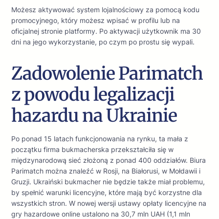
Możesz aktywować system lojalnościowy za pomocą kodu
promocyjnego, który możesz wpisać w profilu lub na
oficjalnej stronie platformy. Po aktywacji użytkownik ma 30
dni na jego wykorzystanie, po czym po prostu się wypali.
Zadowolenie Parimatch
z powodu legalizacji
hazardu na Ukrainie
Po ponad 15 latach funkcjonowania na rynku, ta mała z
początku firma bukmacherska przekształciła się w
międzynarodową sieć złożoną z ponad 400 oddziałów. Biura
Parimatch można znaleźć w Rosji, na Białorusi, w Mołdawii i
Gruzji. Ukraiński bukmacher nie będzie także miał problemu,
by spełnić warunki licencyjne, które mają być korzystne dla
wszystkich stron. W nowej wersji ustawy opłaty licencyjne na
gry hazardowe online ustalono na 30,7 mln UAH (1,1 mln