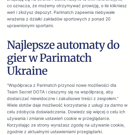
co oznacza, że możemy otrzymywać prowizję, o ile klikniesz
weń i złożysz depozyt. Parimatch zapewnia niebywałe
wrażenia z działki zakładów sportowych z ponad 20
uprawnionymi sportami.
Najlepsze automaty do
gier w Parimatch
Ukraine
“Współpraca z Parimatch przynosi nowe możliwości dla
Team Secret DOTA i cieszymy się na współpracę, aby
dostarczać niewidoczne i zakulisowe treści z zespołem.”
Wiele slotów daje możliwość korzystania z usługi za darmo w
celu zdobycia doświadczenia. Dowiedz się więcej o celu ich
używania i zmianie ustawień cookie w przeglądarce.
Korzystając ze strony wyrażasz zgodę na używanie cookie,
zgodnie z aktualnymi ustawieniami przeglądarki.