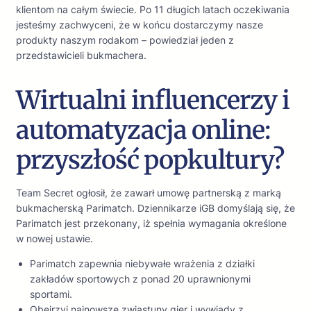
klientom na całym świecie. Po 11 długich latach oczekiwania
jesteśmy zachwyceni, że w końcu dostarczymy nasze
produkty naszym rodakom – powiedział jeden z
przedstawicieli bukmachera.
Wirtualni influencerzy i
automatyzacja online:
przyszłość popkultury?
Team Secret ogłosił, że zawarł umowę partnerską z marką
bukmacherską Parimatch. Dziennikarze iGB domyślają się, że
Parimatch jest przekonany, iż spełnia wymagania określone
w nowej ustawie.
Parimatch zapewnia niebywałe wrażenia z działki
zakładów sportowych z ponad 20 uprawnionymi
sportami.
Obejrzyj najnowsze zwiastuny gier i wywiady z