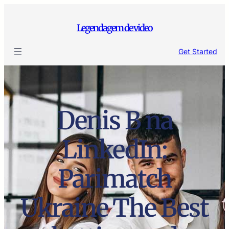
Skip
to
Legendagem de video
content
Get Started
Denis B na
LinkedIn:
Parimatch
Ukraine The Best