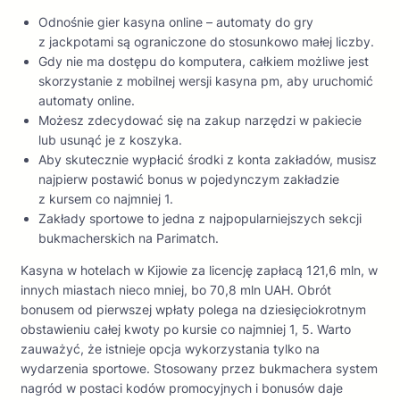
Odnośnie gier kasyna online – automaty do gry
z jackpotami są ograniczone do stosunkowo małej liczby.
Gdy nie ma dostępu do komputera, całkiem możliwe jest
skorzystanie z mobilnej wersji kasyna pm, aby uruchomić
automaty online.
Możesz zdecydować się na zakup narzędzi w pakiecie
lub usunąć je z koszyka.
Aby skutecznie wypłacić środki z konta zakładów, musisz
najpierw postawić bonus w pojedynczym zakładzie
z kursem co najmniej 1.
Zakłady sportowe to jedna z najpopularniejszych sekcji
bukmacherskich na Parimatch.
Kasyna w hotelach w Kijowie za licencję zapłacą 121,6 mln, w
innych miastach nieco mniej, bo 70,8 mln UAH. Obrót
bonusem od pierwszej wpłaty polega na dziesięciokrotnym
obstawieniu całej kwoty po kursie co najmniej 1, 5. Warto
zauważyć, że istnieje opcja wykorzystania tylko na
wydarzenia sportowe. Stosowany przez bukmachera system
nagród w postaci kodów promocyjnych i bonusów daje