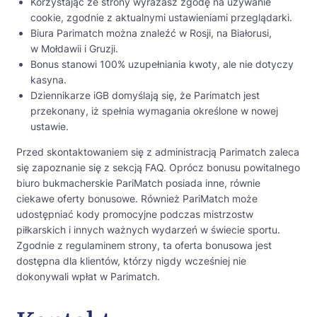
Korzystając ze strony wyrażasz zgodę na używanie
cookie, zgodnie z aktualnymi ustawieniami przeglądarki.
Biura Parimatch można znaleźć w Rosji, na Białorusi,
w Mołdawii i Gruzji.
Bonus stanowi 100% uzupełniania kwoty, ale nie dotyczy
kasyna.
Dziennikarze iGB domyślają się, że Parimatch jest
przekonany, iż spełnia wymagania określone w nowej
ustawie.
Przed skontaktowaniem się z administracją Parimatch zaleca
się zapoznanie się z sekcją FAQ. Oprócz bonusu powitalnego
biuro bukmacherskie PariMatch posiada inne, równie
ciekawe oferty bonusowe. Również PariMatch może
udostępniać kody promocyjne podczas mistrzostw
piłkarskich i innych ważnych wydarzeń w świecie sportu.
Zgodnie z regulaminem strony, ta oferta bonusowa jest
dostępna dla klientów, którzy nigdy wcześniej nie
dokonywali wpłat w Parimatch.