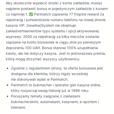
Aby skutecznie wypłacić środki z konta zakładów, musisz
najpierw postawić bonus w pojedynczym zakładzie z kursem
co najmniej 1.
Parimatch zapewnia 77 frispine reward za
rejestrację i potwierdzenie numeru telefonu na nowej stronie
kasyna VIP. [newline]System nie obejmuje
zakładvertisementów typu systemu i opcji aktywowanej
wyprawy. 2500 za rejestrację za kilka meczów zostanie
zapisane na konto bonusowe w ciągu dnia po pierwszym
depozieniu 100 UAH. Bonus stanowi 100% uzupełniania
kwoty, ale nie dotyczy kasyna. Jest to jednorazowa premia,
którą mogą otrzymać wszyscy użytkownicy.
Zgodnie z regulaminem strony, ta oferta bonusowa jest
dostępna dla klientów, którzy nigdy wcześniej
nie dokonywali wpłat w Parimatch.
Parimatch to bukmacher i operator gier kasyna online,
który rozpoczął swoją historię już w 1996 roku.
Poruszamy tematy związane z zakładami
bukmacherskimi, automatami, kasynami, e-sportem i
loteriami.