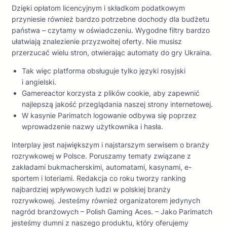
Dzięki opłatom licencyjnym i składkom podatkowym
przyniesie również bardzo potrzebne dochody dla budżetu
państwa – czytamy w oświadczeniu. Wygodne filtry bardzo
ułatwiają znalezienie przyzwoitej oferty. Nie musisz
przerzucać wielu stron, otwierając automaty do gry Ukraina.
Tak więc platforma obsługuje tylko języki rosyjski
i angielski.
Gamereactor korzysta z plików cookie, aby zapewnić
najlepszą jakość przeglądania naszej strony internetowej.
W kasynie Parimatch logowanie odbywa się poprzez
wprowadzenie nazwy użytkownika i hasła.
Interplay jest największym i najstarszym serwisem o branży
rozrywkowej w Polsce. Poruszamy tematy związane z
zakładami bukmacherskimi, automatami, kasynami, e-
sportem i loteriami. Redakcja co roku tworzy ranking
najbardziej wpływowych ludzi w polskiej branży
rozrywkowej. Jesteśmy również organizatorem jedynych
nagród branżowych – Polish Gaming Aces. – Jako Parimatch
jesteśmy dumni z naszego produktu, który oferujemy