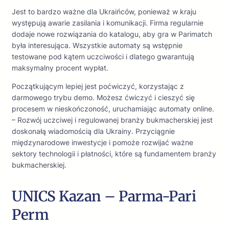
Jest to bardzo ważne dla Ukraińców, ponieważ w kraju
występują awarie zasilania i komunikacji. Firma regularnie
dodaje nowe rozwiązania do katalogu, aby gra w Parimatch
była interesująca. Wszystkie automaty są wstępnie
testowane pod kątem uczciwości i dlatego gwarantują
maksymalny procent wypłat.
Początkującym lepiej jest poćwiczyć, korzystając z
darmowego trybu demo. Możesz ćwiczyć i cieszyć się
procesem w nieskończoność, uruchamiając automaty online.
– Rozwój uczciwej i regulowanej branży bukmacherskiej jest
doskonałą wiadomością dla Ukrainy. Przyciągnie
międzynarodowe inwestycje i pomoże rozwijać ważne
sektory technologii i płatności, które są fundamentem branży
bukmacherskiej.
UNICS Kazan – Parma-Pari
Perm