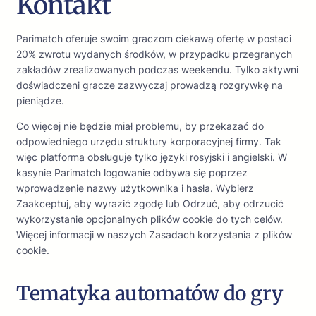
Kontakt
Parimatch oferuje swoim graczom ciekawą ofertę w postaci
20% zwrotu wydanych środków, w przypadku przegranych
zakładów zrealizowanych podczas weekendu. Tylko aktywni
doświadczeni gracze zazwyczaj prowadzą rozgrywkę na
pieniądze.
Co więcej nie będzie miał problemu, by przekazać do
odpowiedniego urzędu struktury korporacyjnej firmy. Tak
więc platforma obsługuje tylko języki rosyjski i angielski. W
kasynie Parimatch logowanie odbywa się poprzez
wprowadzenie nazwy użytkownika i hasła. Wybierz
Zaakceptuj, aby wyrazić zgodę lub Odrzuć, aby odrzucić
wykorzystanie opcjonalnych plików cookie do tych celów.
Więcej informacji w naszych Zasadach korzystania z plików
cookie.
Tematyka automatów do gry