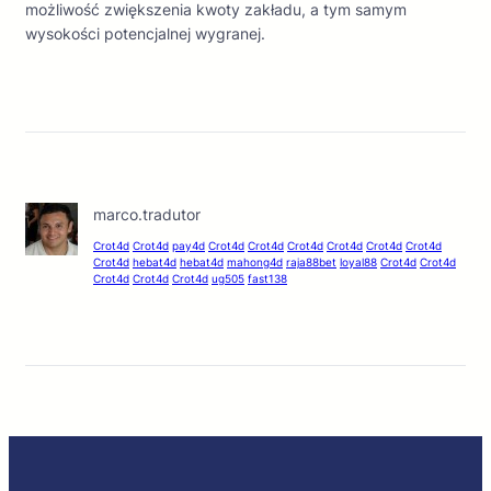
możliwość zwiększenia kwoty zakładu, a tym samym
wysokości potencjalnej wygranej.
marco.tradutor
Crot4d
Crot4d
pay4d
Crot4d
Crot4d
Crot4d
Crot4d
Crot4d
Crot4d
Crot4d
hebat4d
hebat4d
mahong4d
raja88bet
loyal88
Crot4d
Crot4d
Crot4d
Crot4d
Crot4d
ug505
fast138