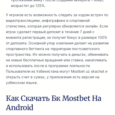
возрастет до 125%.
У игроков есть возможность следить за ходом встреч по
видеотрансляциям, инфографике и спортивной
статистике, которая регулярно обновляется онлайн. Если
игрок сделает первый депозит в течение 7 дней с
момента регистрации, он получит бонус в размере 100%
от депозита. Основной упор компания делает на развитие
спортивного беттинга на территории постсоветского
пространства. Их можно получать в деньгах, обменивать
на новые бесплатные вращения или ставки, накапливать
и использовать после в программе лояльности.
Пользователи из Узбекистана могут Mostbet uz skachat и
открыть счет в сумах, у приложения есть версия на
узбекском языке.
Как Скачать Бк Mostbet На
Android