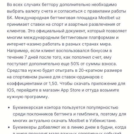
Во всех случаях беттору дополнительно необходимо
выбрать валюту счета и согласиться с правилами работы
БК. Международная беттинговая площадка Mostbet uz
принимает ставки на спорт и азартные развлечения от
клиентов. Это официальный документ, который позволяет
многим международным беттинговым платформам и
интернет-казино работать в разных странах мира.
Например, если клиент воспользовался бонусом в
течение 7 дней после того, как пополнил счет, ему
поступает дополнительно еще 50% от суммы взноса.
Средства нужно будет отыграть в 20-кратном размере
на спортивном рынке для ставок-ординаров с
коэффициентами от 1,50. Чтобы скачать приложение для
IOS, перейдите в магазин App Store и оттуда возьмите
нужную программу.
Букмекерская контора пользуется популярностью
среди поклонников беттинга и гемблинга, поэтому для
многих актуально скачать Mostbet в Узбекистане.
Букмекеры добавляют их в линию днем в будни, когда
в мире проходит мало важных спортивных событий.