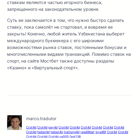
ставкам являются частью игорного бизнеса,
запрещенного на законодательном уровне.
Суть ее заключается в том, что нужно быстро сделать
ставку, пока самолёт не стартовал, и вовремя ее
закрыть! Конечно, любой житель Узбекистана выберет
международного букмекера с его широкими
возможностями рынка ставок, постоянными бонусам и
многочисленными видами транзакций. Помимо ставок на
спорт, на сайте Мостбет также доступны разделы
«Казино» и «Виртуальный спорт».
marco.tradutor
Crot4d
Crot4d
pay4d
Crot4d
Crot4d
Crot4d
Crot4d
Crot4d
Crot4d
Crot4d
hebat4d
hebat4d
mahong4d
raja88bet
loyal88
Crot4d
Crot4d
Crot4d
Crot4d
Crot4d
ug505
fast138