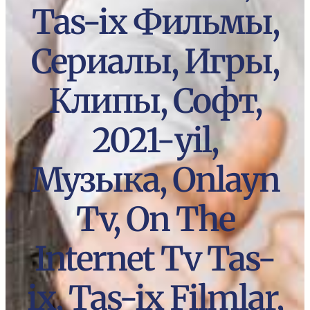
Tas-ix Фильмы,
Сериалы, Игры,
Клипы, Софт,
2021-yil,
Музыка, Onlayn
Tv, On The
Internet Tv Tas-
ix, Tas-ix Filmlar,