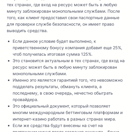
тех странах, где вход на ресурс может быть в любую
минуту заблокирован монопольными службами. После
того, как клиент предоставил свои паспортные данные
для проверки службе безопасности, он имеет право
выводить средства.
Если данное условие будет выполнено, к
приветственному бонусу компания добавит еще 25%,
чтоб получилась итоговая сумма 125%.
Это становится актуальным в тех странах, где вход на
ресурс может быть в любую минуту заблокирован
монопольными службами.
Именно это является гарантией того, что невозможно
подделать результаты, обмануть клиента, а
последнему, в свою очередь, нечестно обыграть
провайдера.
Это официальный документ, который позволяет
многим международным беттинговым платформам и
интернет-казино работать в разных странах мира.
Если же средства будут внесены на счет на
протяжении минут после создания аккаунта – бонус