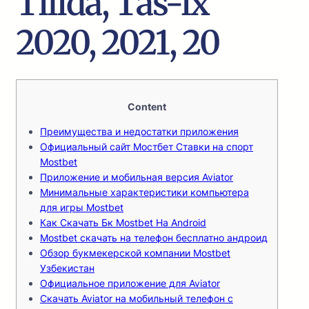
Tilida, Tas-ix
2020, 2021, 20
Content
Преимущества и недостатки приложения
Официальный сайт Мостбет Ставки на спорт
Mostbet
Приложение и мобильная версия Aviator
Минимальные характеристики компьютера
для игры Mostbet
Как Скачать Бк Mostbet На Android
Mostbet скачать на телефон бесплатно андроид
Обзор букмекерской компании Mostbet
Узбекистан
Официальное приложение для Aviator
Скачать Aviator на мобильный телефон с