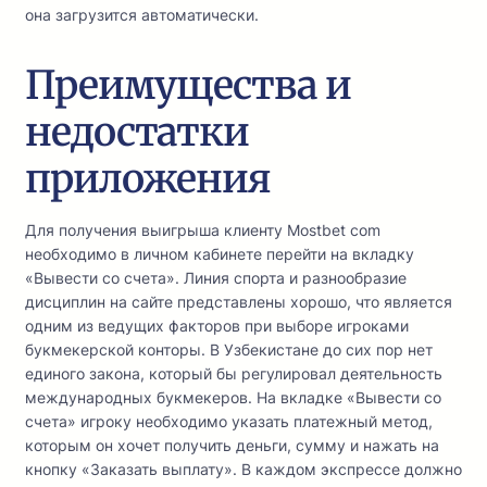
она загрузится автоматически.
Преимущества и
недостатки
приложения
Для получения выигрыша клиенту Mostbet com
необходимо в личном кабинете перейти на вкладку
«Вывести со счета». Линия спорта и разнообразие
дисциплин на сайте представлены хорошо, что является
одним из ведущих факторов при выборе игроками
букмекерской конторы. В Узбекистане до сих пор нет
единого закона, который бы регулировал деятельность
международных букмекеров. На вкладке «Вывести со
счета» игроку необходимо указать платежный метод,
которым он хочет получить деньги, сумму и нажать на
кнопку «Заказать выплату». В каждом экспрессе должно