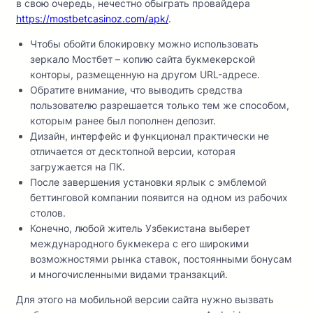
в свою очередь, нечестно обыграть провайдера
https://mostbetcasinoz.com/apk/
.
Чтобы обойти блокировку можно использовать
зеркало Мостбет – копию сайта букмекерской
конторы, размещенную на другом URL-адресе.
Обратите внимание, что выводить средства
пользователю разрешается только тем же способом,
которым ранее был пополнен депозит.
Дизайн, интерфейс и функционал практически не
отличается от десктопной версии, которая
загружается на ПК.
После завершения установки ярлык с эмблемой
беттинговой компании появится на одном из рабочих
столов.
Конечно, любой житель Узбекистана выберет
международного букмекера с его широкими
возможностями рынка ставок, постоянными бонусам
и многочисленными видами транзакций.
Для этого на мобильной версии сайта нужно вызвать