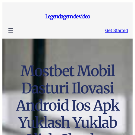
Skip
to
Legendagem de video
content
Get Started
Mostbet Mobil
Dasturi Ilovasi
Android Ios Apk
Yuklash Yuklab