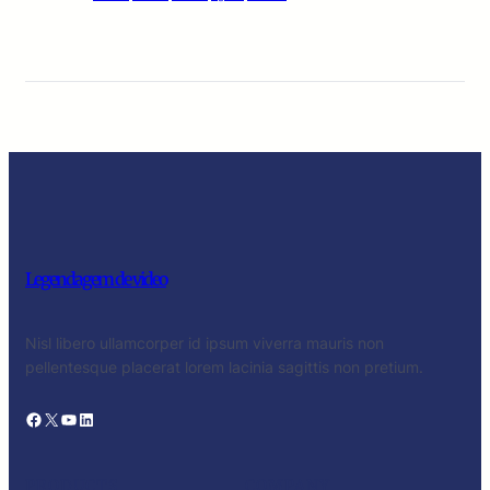
Legendagem de video
Nisl libero ullamcorper id ipsum viverra mauris non
pellentesque placerat lorem lacinia sagittis non pretium.
Facebook
X
YouTube
LinkedIn
PRODUCTS
COMPANY