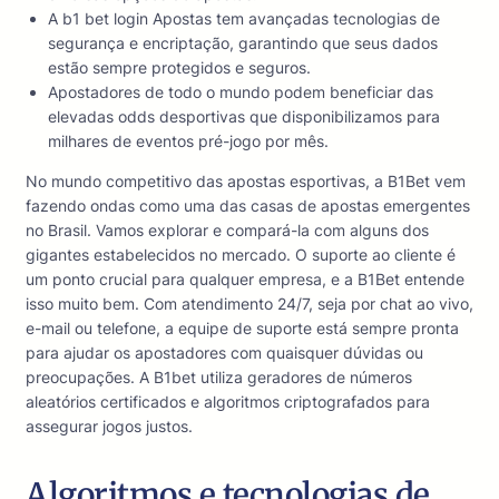
A b1 bet login Apostas tem avançadas tecnologias de
segurança e encriptação, garantindo que seus dados
estão sempre protegidos e seguros.
Apostadores de todo o mundo podem beneficiar das
elevadas odds desportivas que disponibilizamos para
milhares de eventos pré-jogo por mês.
No mundo competitivo das apostas esportivas, a B1Bet vem
fazendo ondas como uma das casas de apostas emergentes
no Brasil. Vamos explorar e compará-la com alguns dos
gigantes estabelecidos no mercado. O suporte ao cliente é
um ponto crucial para qualquer empresa, e a B1Bet entende
isso muito bem. Com atendimento 24/7, seja por chat ao vivo,
e-mail ou telefone, a equipe de suporte está sempre pronta
para ajudar os apostadores com quaisquer dúvidas ou
preocupações. A B1bet utiliza geradores de números
aleatórios certificados e algoritmos criptografados para
assegurar jogos justos.
Algoritmos e tecnologias de