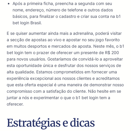
Após a primeira ficha, preencha a segunda com seu
nome, endereço, número de telefone e outros dados
básicos, para finalizar o cadastro e criar sua conta na b1
bet login Brasil.
E se quiser aumentar ainda mais a adrenalina, poderá visitar
a secção de apostas ao vivo e apostar no seu jogo favorito
em muitos desportos e mercados de aposta. Neste mês, o b1
bet login tem o prazer de oferecer um presente de R$ 200
para novos usuários. Gostaríamos de convidá-lo a aproveitar
esta oportunidade única e desfrutar dos nossos serviços de
alta qualidade. Estamos comprometidos em fornecer uma
experiência excepcional aos nossos clientes e acreditamos
que esta oferta especial é uma maneira de demonstrar nosso
compromisso com a satisfação do cliente. Não hesite em se
juntar a nós e experimentar o que o b1 bet login tem a
oferecer.
Estratégias e dicas