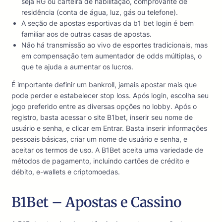
seja RG ou carteira de habilitação, comprovante de
residência (conta de água, luz, gás ou telefone).
A seção de apostas esportivas da b1 bet login é bem
familiar aos de outras casas de apostas.
Não há transmissão ao vivo de esportes tradicionais, mas
em compensação tem aumentador de odds múltiplas, o
que te ajuda a aumentar os lucros.
É importante definir um bankroll, jamais apostar mais que
pode perder e estabelecer stop loss. Após login, escolha seu
jogo preferido entre as diversas opções no lobby. Após o
registro, basta acessar o site B1bet, inserir seu nome de
usuário e senha, e clicar em Entrar. Basta inserir informações
pessoais básicas, criar um nome de usuário e senha, e
aceitar os termos de uso. A B1Bet aceita uma variedade de
métodos de pagamento, incluindo cartões de crédito e
débito, e-wallets e criptomoedas.
B1Bet – Apostas e Cassino