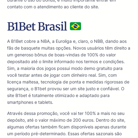
contato com o atendimento ao cliente do site.
B1Bet Brasil
A B1Bet cobre a NBA, a Euroliga e, claro, o NBB, dando aos
fãs de basquete muitas opções. Novos usuários têm direito a
um generoso bônus de boas-vindas de 100% do valor
depositado até o limite informado nos termos e condições.
Sim, a maioria dos jogos possui modo demo gratuito para
você testar antes de jogar com dinheiro real. Sim, com
licença maltesa, tecnologia de ponta e medidas rigorosas de
segurança, o B1bet provou ser um site justo e confiável. O
site B1bet é totalmente otimizado e adaptado para
smartphones e tablets.
Através dessa promoção, você vai ter 100% a mais no seu
depósito, até o valor máximo de 200 euros. Dentro do site,
algumas ofertas também ficam disponíveis apenas durante
um período pré-determinado. Essas ofertas sazonais são