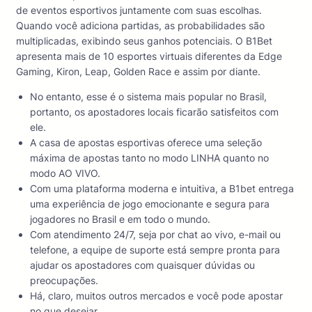
de eventos esportivos juntamente com suas escolhas.
Quando você adiciona partidas, as probabilidades são
multiplicadas, exibindo seus ganhos potenciais. O B1Bet
apresenta mais de 10 esportes virtuais diferentes da Edge
Gaming, Kiron, Leap, Golden Race e assim por diante.
No entanto, esse é o sistema mais popular no Brasil,
portanto, os apostadores locais ficarão satisfeitos com
ele.
A casa de apostas esportivas oferece uma seleção
máxima de apostas tanto no modo LINHA quanto no
modo AO VIVO.
Com uma plataforma moderna e intuitiva, a B1bet entrega
uma experiência de jogo emocionante e segura para
jogadores no Brasil e em todo o mundo.
Com atendimento 24/7, seja por chat ao vivo, e-mail ou
telefone, a equipe de suporte está sempre pronta para
ajudar os apostadores com quaisquer dúvidas ou
preocupações.
Há, claro, muitos outros mercados e você pode apostar
no que desejar.