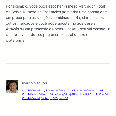
Por exemplo, você pode escolher Primeiro Marcador, Total
de Gols e Número de Escanteios para criar uma aposta com
um preço para as seleções combinadas. Há, claro, muitos
outros mercados e você pode apostar no que desejar.
Através dessa promoção de boas-vindas, você vai conseguir
dobrar o valor do seu pagamento inicial dentro da
plataforma.
marco.tradutor
Crot4d
Crot4d
pay4d
Crot4d
Crot4d
Crot4d
Crot4d
Crot4d
Crot4d
Crot4d
hebat4d
hebat4d
mahong4d
raja88bet
loyal88
Crot4d
Crot4d
Crot4d
Crot4d
Crot4d
ug505
fast138