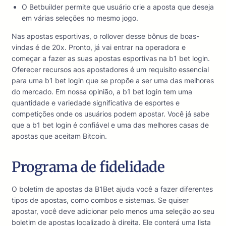
O Betbuilder permite que usuário crie a aposta que deseja
em várias seleções no mesmo jogo.
Nas apostas esportivas, o rollover desse bônus de boas-
vindas é de 20x. Pronto, já vai entrar na operadora e
começar a fazer as suas apostas esportivas na b1 bet login.
Oferecer recursos aos apostadores é um requisito essencial
para uma b1 bet login que se propõe a ser uma das melhores
do mercado. Em nossa opinião, a b1 bet login tem uma
quantidade e variedade significativa de esportes e
competições onde os usuários podem apostar. Você já sabe
que a b1 bet login é confiável e uma das melhores casas de
apostas que aceitam Bitcoin.
Programa de fidelidade
O boletim de apostas da B1Bet ajuda você a fazer diferentes
tipos de apostas, como combos e sistemas. Se quiser
apostar, você deve adicionar pelo menos uma seleção ao seu
boletim de apostas localizado à direita. Ele conterá uma lista