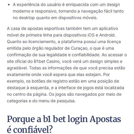
A experiência do usuário é enriquecida com um design
moderno e responsivo, tornando a navegação fácil tanto
no desktop quanto em dispositivos móveis.
A casa de apostas esportivas também tem um aplicativo
móvel de primeira linha para dispositivos iOS e Android.
Quanto ao licenciamento, a plataforma possui uma licença
emitida pelo órgão regulador de Curaçao, o que é uma
confirmação de sua legalidade e confiabilidade. Ao acessar o
site oficial do B1bet Casino, você verá um design simples e
agradável. Todas as informações de que você precisa estão
exatamente onde você espera que elas estejam. Por
exemplo, os botões de registro estão em uma posição de
destaque à esquerda, e a interface de jogos está localizada
no centro da página. Os jogos são navegados por meio de
categorias e do menu de pesquisa.
Porque a b1 bet login Apostas
é confiável?