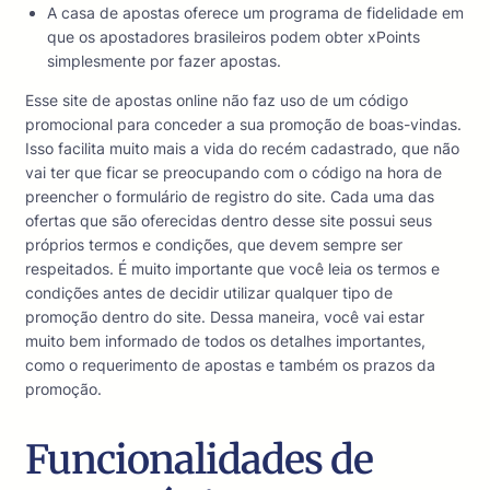
A casa de apostas oferece um programa de fidelidade em
que os apostadores brasileiros podem obter xPoints
simplesmente por fazer apostas.
Esse site de apostas online não faz uso de um código
promocional para conceder a sua promoção de boas-vindas.
Isso facilita muito mais a vida do recém cadastrado, que não
vai ter que ficar se preocupando com o código na hora de
preencher o formulário de registro do site. Cada uma das
ofertas que são oferecidas dentro desse site possui seus
próprios termos e condições, que devem sempre ser
respeitados. É muito importante que você leia os termos e
condições antes de decidir utilizar qualquer tipo de
promoção dentro do site. Dessa maneira, você vai estar
muito bem informado de todos os detalhes importantes,
como o requerimento de apostas e também os prazos da
promoção.
Funcionalidades de