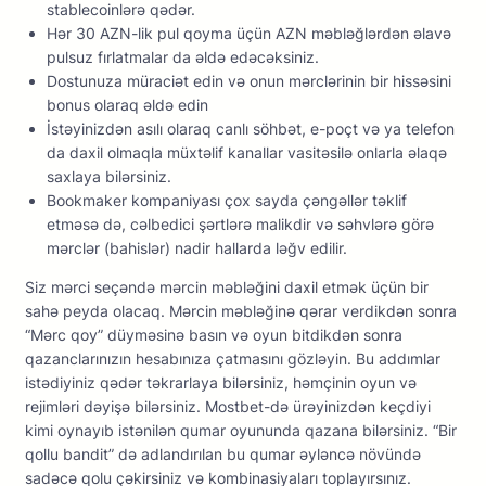
stablecoinlərə qədər.
Hər 30 AZN-lik pul qoyma üçün AZN məbləğlərdən əlavə
pulsuz fırlatmalar da əldə edəcəksiniz.
Dostunuza müraciət edin və onun mərclərinin bir hissəsini
bonus olaraq əldə edin
İstəyinizdən asılı olaraq canlı söhbət, e-poçt və ya telefon
da daxil olmaqla müxtəlif kanallar vasitəsilə onlarla əlaqə
saxlaya bilərsiniz.
Bookmaker kompaniyası çox sayda çəngəllər təklif
etməsə də, cəlbedici şərtlərə malikdir və səhvlərə görə
mərclər (bahislər) nadir hallarda ləğv edilir.
Siz mərci seçəndə mərcin məbləğini daxil etmək üçün bir
sahə peyda olacaq. Mərcin məbləğinə qərar verdikdən sonra
“Mərc qoy” düyməsinə basın və oyun bitdikdən sonra
qazanclarınızın hesabınıza çatmasını gözləyin. Bu addımlar
istədiyiniz qədər təkrarlaya bilərsiniz, həmçinin oyun və
rejimləri dəyişə bilərsiniz. Mostbet-də ürəyinizdən keçdiyi
kimi oynayıb istənilən qumar oyununda qazana bilərsiniz. “Bir
qollu bandit” də adlandırılan bu qumar əyləncə növündə
sadəcə qolu çəkirsiniz və kombinasiyaları toplayırsınız.