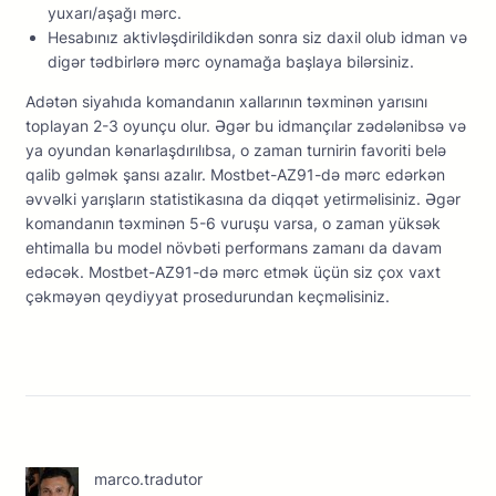
yuxarı/aşağı mərc.
Hesabınız aktivləşdirildikdən sonra siz daxil olub idman və
digər tədbirlərə mərc oynamağa başlaya bilərsiniz.
Adətən siyahıda komandanın xallarının təxminən yarısını
toplayan 2-3 oyunçu olur. Əgər bu idmançılar zədələnibsə və
ya oyundan kənarlaşdırılıbsa, o zaman turnirin favoriti belə
qalib gəlmək şansı azalır. Mostbet-AZ91-də mərc edərkən
əvvəlki yarışların statistikasına da diqqət yetirməlisiniz. Əgər
komandanın təxminən 5-6 vuruşu varsa, o zaman yüksək
ehtimalla bu model növbəti performans zamanı da davam
edəcək. Mostbet-AZ91-də mərc etmək üçün siz çox vaxt
çəkməyən qeydiyyat prosedurundan keçməlisiniz.
marco.tradutor