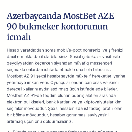
Azerbaycanda MostBet AZE
90 bukmeker kontorunun
icmalı
Hesab yaratdıqdan sonra mobil/e-poçt nömrənizi və şifrənizi
daxil etməklə daxil ola bilərsiniz. Sosial şəbəkələr vasitəsilə
qeydiyyatdan keçərkən siyahıdan müvafiq messenceri
seçməklə onlardan istifadə etməklə daxil ola bilərsiniz.
Mostbet AZ 91 şəxsi hesabı saytda müxtəlif hərəkətləri yerinə
yetirməyə imkan verir. Oyunçular ondan cari əsas və ikinci
dərəcəli xallarını aydınlaşdırmaq üçün istifadə edə bilərlər.
Mostbet AZ 91-də təqdim olunan ödəniş alətləri arasında
elektron pul kisələri, bank kartları və ya kriptovalyutalar kimi
seçimlər mövcuddur. Şəxsi hesabınızda istifadəçi profili olan
bir bölmə mövcuddur, hesabın qorunması səviyyəsini
artırmaq üçün onu doldurmalısınız.
Sürətlə populyarlıq qazanan fənlər arasında eSports-u