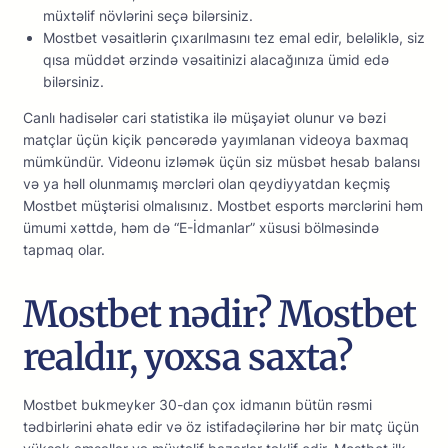
müxtəlif növlərini seçə bilərsiniz.
Mostbet vəsaitlərin çıxarılmasını tez emal edir, beləliklə, siz
qısa müddət ərzində vəsaitinizi alacağınıza ümid edə
bilərsiniz.
Canlı hadisələr cari statistika ilə müşayiət olunur və bəzi
matçlar üçün kiçik pəncərədə yayımlanan videoya baxmaq
mümkündür. Videonu izləmək üçün siz müsbət hesab balansı
və ya həll olunmamış mərcləri olan qeydiyyatdan keçmiş
Mostbet müştərisi olmalısınız. Mostbet esports mərclərini həm
ümumi xəttdə, həm də “E-İdmanlar” xüsusi bölməsində
tapmaq olar.
Mostbet nədir? Mostbet
realdır, yoxsa saxta?
Mostbet bukmeyker 30-dan çox idmanın bütün rəsmi
tədbirlərini əhatə edir və öz istifadəçilərinə hər bir matç üçün