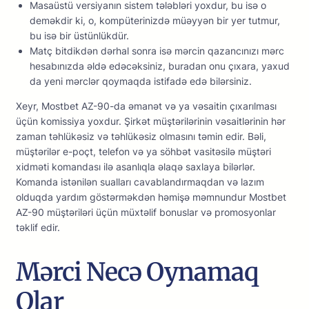
Masaüstü versiyanın sistem tələbləri yoxdur, bu isə o
deməkdir ki, o, kompüterinizdə müəyyən bir yer tutmur,
bu isə bir üstünlükdür.
Matç bitdikdən dərhal sonra isə mərcin qazancınızı mərc
hesabınızda əldə edəcəksiniz, buradan onu çıxara, yaxud
da yeni mərclər qoymaqda istifadə edə bilərsiniz.
Xeyr, Mostbet AZ-90-da əmanət və ya vəsaitin çıxarılması
üçün komissiya yoxdur. Şirkət müştərilərinin vəsaitlərinin hər
zaman təhlükəsiz və təhlükəsiz olmasını təmin edir. Bəli,
müştərilər e-poçt, telefon və ya söhbət vasitəsilə müştəri
xidməti komandası ilə asanlıqla əlaqə saxlaya bilərlər.
Komanda istənilən sualları cavablandırmaqdan və lazım
olduqda yardım göstərməkdən həmişə məmnundur Mostbet
AZ-90 müştəriləri üçün müxtəlif bonuslar və promosyonlar
təklif edir.
Mərci Necə Oynamaq
Olar