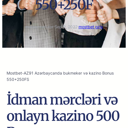
550+250F
marco.tradutor
·
Sep 9, 2022
·
mostbet giriş
Mostbet-AZ91 Azərbaycanda bukmeker və kazino Bonus
550+250FS
İdman mərcləri və
onlayn kazino 500