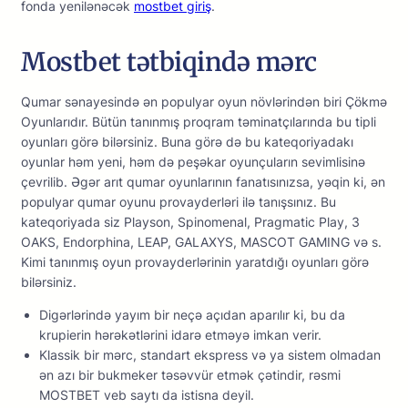
fonda yenilənəcək
mostbet giriş
.
Mostbet tətbiqində mərc
Qumar sənayesində ən populyar oyun növlərindən biri Çökmə
Oyunlarıdır. Bütün tanınmış proqram təminatçılarında bu tipli
oyunları görə bilərsiniz. Buna görə də bu kateqoriyadakı
oyunlar həm yeni, həm də peşəkar oyunçuların sevimlisinə
çevrilib. Əgər arıt qumar oyunlarının fanatısınızsa, yəqin ki, ən
populyar qumar oyunu provayderləri ilə tanışsınız. Bu
kateqoriyada siz Playson, Spinomenal, Pragmatic Play, 3
OAKS, Endorphina, LEAP, GALAXYS, MASCOT GAMING və s.
Kimi tanınmış oyun provayderlərinin yaratdığı oyunları görə
bilərsiniz.
Digərlərində yayım bir neçə açıdan aparılır ki, bu da
krupierin hərəkətlərini idarə etməyə imkan verir.
Klassik bir mərc, standart ekspress və ya sistem olmadan
ən azı bir bukmeker təsəvvür etmək çətindir, rəsmi
MOSTBET veb saytı da istisna deyil.