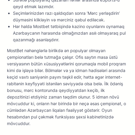
qeyd etmək lazımdır.
Seçimlərinizdən razı qaldıqdan sonra ‘Mərc yerləşdirin’
düyməsini klikləyin və mərciniz qəbul ediləcək.
Hər halda Mostbet tətbiqində kazino oyunlarını oynamaq
Azərbaycanın harasında olmağınızdan asılı olmayaraq pul
qazanmağı asanlaşdırır.
MostBet nəhənglərlə birlikdə ən populyar olmayan
çempionatları belə tutmağa çalışır. Ofis saytın masa üstü
versiyasının bütün xüsusiyyətlərini qorumaqla mobil proqram
kimi də işləyə bilər. Bölmələr və ya idman hadisələri arasında
keçid vaxtı saniyənin payını təşkil edir, hətta əgər internet-
rabitənin keyfiyyəti istənilən səviyyədə olsa belə. İlk ödəniş
bonusu, mərc kontorunda qeydiyyatdan keçib, ilk
depozitinizi etdiyiniz zaman təqdim olunur. 5 idman növü
mövcuddur ki, onların hər birində bir neçə əsas çempionat, o
cümlədən Azərbaycan liqaları fəaliyyət göstərir. Oyun
hesabından pul çəkmək funksiyası şəxsi kabinetinizdə
mövcuddur.