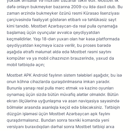
yüksək əmsallar və müxtəlif bazarlar təklif edir. Mostbet ilk
dəfə onlayn bukmeyker bazarına 2009-cu ildə daxil olub. Bu
zaman ərzində bukmeyker özünü rəsmi Kürasao lisenziyası
çərçivəsində fəaliyyət göstərən etibarlı və təhlükəsiz sayt
kimi tanıdıb. Mostbet Azərbaycan-da real pulla oynamağa
başlamaq üçün oyunçular əvvəlcə qeydiyyatdan
keçməlidirlər. Yaşı 18-dən yuxarı olan hər kəsə platformada
qeydiyyatdan keçməyə icazə verilir, bu proses barədə
aşağıda ətraflı məlumat əldə edə Mostbet rəsmi saytını
kompüter və ya mobil cihazınızın brauzerində, yaxud da
mobil tətbiqdə açın;
Mostbet APK Android faylının sistem tələbləri aşağıdır, bu isə
onun köhnə cihazlarda quraşdırılmasına imkan yaradır.
Bununla yanaşı real pulla mərc etmək və kazino oyunları
oynamaq üçün sizdə bütün müvafiq alətlər olmalıdır. Bütün
ekran ölçülərinə uyğunlaşma və asan naviqasiya sayəsində
bölmələr arasında asanlıqla keçid edə biləcəksiniz. Tətbiqin
düzgün işləməsi üçün Mostbet Azərbaycan apk faylını
quraşdırmalısınız. Bundan sonra texniki komanda yeni
versiyanı buraxdıqdan dərhal sonra Mostbet tətbiqi arxa