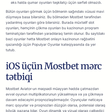
əks halda qumar oyunları təşkilatçı üçün sərfəli olmazdı.
Bütün oyunları görmək üçün bölmənin sağındakı xüsusi mavi
düyməyə basa bilərsiniz. Bu bölmədən Mostbet tərəfindən
yadarılmış oyunları görə bilərsiniz. Burada müxtəlif slot
oyunları, həmçinin çökmə oyunları bu kazinonun proqram
təminatçıları tərəfindən yaradılaraq təmin olunur. Bu saytdakı
bəzi oyunlar hətta Mostbet onlayn kazinonun rəğbətini
qazandığı üçün Populyar Oyunlar kateqiyasında da yer
tutub.
iOS üçün Mostbet mərc
tətbiqi
Mostbet Aviator-un məqsədi müəyyən həddə çatmazdan
əvvəl oyunun multiplikatorunun yüksəlməyə və ya çökməyə
davam edəcəyini proqnozlaşdırmaqdır. Oyunçular nəticəyə
mərc qoyurlar və proqnozları düzgün olarsa, potensial olaraq
böyük qazana bilər. Oyun dinamik və vizual olaraq cəlbedici