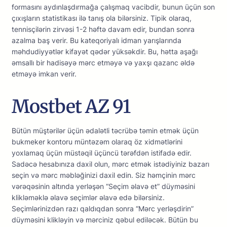
formasını aydınlaşdırmağa çalışmaq vacibdir, bunun üçün son
çıxışların statistikası ilə tanış ola bilərsiniz. Tipik olaraq,
tennisçilərin zirvəsi 1-2 həftə davam edir, bundan sonra
azalma baş verir. Bu kateqoriyalı idman yarışlarında
məhdudiyyətlər kifayət qədər yüksəkdir. Bu, hətta aşağı
əmsallı bir hadisəyə mərc etməyə və yaxşı qazanc əldə
etməyə imkan verir.
Mostbet AZ 91
Bütün müştərilər üçün ədalətli təcrübə təmin etmək üçün
bukmeker kontoru müntəzəm olaraq öz xidmətlərini
yoxlamaq üçün müstəqil üçüncü tərəfdən istifadə edir.
Sadəcə hesabınıza daxil olun, mərc etmək istədiyiniz bazarı
seçin və mərc məbləğinizi daxil edin. Siz həmçinin mərc
vərəqəsinin altında yerləşən “Seçim əlavə et” düyməsini
klikləməklə əlavə seçimlər əlavə edə bilərsiniz.
Seçimlərinizdən razı qaldıqdan sonra “Mərc yerləşdirin”
düyməsini klikləyin və mərciniz qəbul ediləcək. Bütün bu