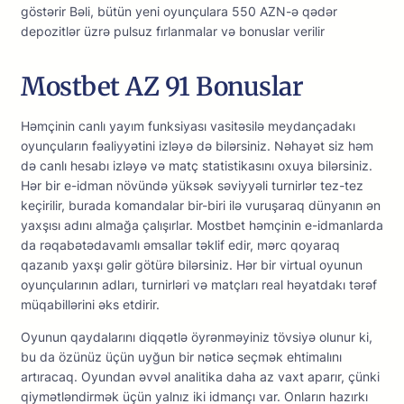
göstərir Bəli, bütün yeni oyunçulara 550 AZN-ə qədər
depozitlər üzrə pulsuz fırlanmalar və bonuslar verilir
Mostbet AZ 91 Bonuslar
Həmçinin canlı yayım funksiyası vasitəsilə meydançadakı
oyunçuların fəaliyyətini izləyə də bilərsiniz. Nəhayət siz həm
də canlı hesabı izləyə və matç statistikasını oxuya bilərsiniz.
Hər bir e-idman növündə yüksək səviyyəli turnirlər tez-tez
keçirilir, burada komandalar bir-biri ilə vuruşaraq dünyanın ən
yaxşısı adını almağa çalışırlar. Mostbet həmçinin e-idmanlarda
da rəqabətədavamlı əmsallar təklif edir, mərc qoyaraq
qazanıb yaxşı gəlir götürə bilərsiniz. Hər bir virtual oyunun
oyunçularının adları, turnirləri və matçları real həyatdakı tərəf
müqabillərini əks etdirir.
Oyunun qaydalarını diqqətlə öyrənməyiniz tövsiyə olunur ki,
bu da özünüz üçün uyğun bir nəticə seçmək ehtimalını
artıracaq. Oyundan əvvəl analitika daha az vaxt aparır, çünki
qiymətləndirmək üçün yalnız iki idmançı var. Onların hazırkı