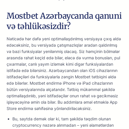
Mostbet Azərbaycanda qanuni
və təhlükəsizdir?
Nəticədə hər dəfə yeni optimallaşdırılmış versiyaya çıxış əldə
edəcəksiniz, bu versiyada çatışmazlıqlar aradan qaldırılmış
və bəzi funksiyalar yenilənmiş olacaq. Siz həmçinin bölmələr
arasında rahat keçid edə bilər, eləcə də vurma bonusları, pul
çıxarmalar, canlı yayım izləmək kimi digər funksiyalardan
istifadə edə bilərsiniz. Azərbaycandan olan iOS cihazlarının
istifadəçiləri də funksiyalarla zəngin Mostbet tətbiqini əldə
edə bilərlər. Mostbet endirmə iPhone və iPad cihazlarının
bütün versiyalarında əlçatandır. Tətbiq mükəmməl şəkildə
optimallaşdırılıb, yəni istifadəçilər onun rahat və gecikməsiz
işləyəcəyinə əmin ola bilər. Bu addımlara əməl etməklə App
Store endirmə səhifəsinə yönləndiriləcəksiniz.
Bu, saytda demək olar ki, tam şəkildə təqdim olunan
cryptocurrency nəzərə alınmadan – yeni əlamətlərdən