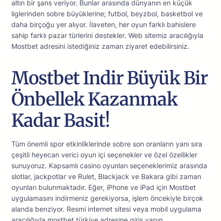
altın bir şans veriyor. Bunlar arasında dünyanın en küçük
liglerinden sobre büyüklerine; futbol, beyzbol, basketbol ve
daha birçoğu yer alıyor. İlaveten, her oyun farklı bahislere
sahip farklı pazar türlerini destekler. Web sitemiz aracılığıyla
Mostbet adresini istediğiniz zaman ziyaret edebilirsiniz.
Mostbet Indir Büyük Bir
Önbellek Kazanmak
Kadar Basit!
Tüm önemli spor etkinliklerinde sobre son oranların yanı sıra
çeşitli heyecan verici oyun içi seçenekler ve özel özellikler
sunuyoruz. Kapsamlı casino oyunları seçeneklerimiz arasında
slotlar, jackpotlar ve Rulet, Blackjack ve Bakara gibi zaman
oyunları bulunmaktadır. Eğer, iPhone ve iPad için Mostbet
uygulamasını indirmeniz gerekiyorsa, işlem öncekiyle birçok
alanda benziyor. Resmi internet sitesi veya mobil uygulama
aracılığıyla mostbet türkiye adresine giriş yapın.