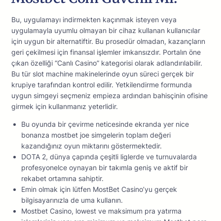
Bu, uygulamayı indirmekten kaçınmak isteyen veya
uygulamayla uyumlu olmayan bir cihaz kullanan kullanıcılar
için uygun bir alternatiftir. Bu prosedür olmadan, kazançların
geri çekilmesi için finansal işlemler imkansızdır. Portalın öne
çıkan özelliği “Canlı Casino” kategorisi olarak adlandırılabilir.
Bu tür slot machine makinelerinde oyun süreci gerçek bir
krupiye tarafından kontrol edilir. Yetkilendirme formunda
uygun simgeyi seçmeniz empieza ardından bahisçinin ofisine
girmek için kullanmanız yeterlidir.
Bu oyunda bir çevirme neticesinde ekranda yer nice
bonanza mostbet joe simgelerin toplam değeri
kazandığınız oyun miktarını göstermektedir.
DOTA 2, dünya çapında çeşitli liglerde ve turnuvalarda
profesyonelce oynayan bir takımla geniş ve aktif bir
rekabet ortamına sahiptir.
Emin olmak için lütfen MostBet Casino’yu gerçek
bilgisayarınızla de uma kullanın.
Mostbet Casino, lowest ve maksimum pra yatırma