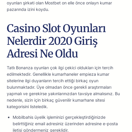
oyunları şirkəti olan Mostbet on elle önce onlayn kumar
pazarında izini koydu.
Casino Slot Oyunları
Nelerdir 2020 Giriş
Adresi Ne Oldu
Tatlı Bonanza oyunları çok ilgi çekici oldukları için tercih
edilmektedir. Genellikle kumarhaneler empieza kumar
sitelerine ilgi duyanların tercih ettiği birkaç oyun
bulunmaktadır. Üye olmadan önce gerekli araştırmaları
yapmalı ve gerekirse yakınlarınızdan tavsiye almalısınız. Bu
nedenle, sizin için birkaç güvenilir kumarhane sitesi
kategorisini listeledik.
Mobilbahis üyelik işleminizi gerçekleştirdiğinizde
belirttiğiniz email adresiniz üzerinden adresine e-posta
iletisi göndermeniz gereklidir.