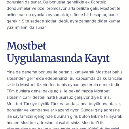
bonusları da sunar. Bu bonuslar genellikle ek ücretsiz
döndürmeler ve özel promosyonlarla birlikte gelir. Mostbet’te
online casino oyunları oynamak için önce bir hesap açmanız
gerekir. Site sadece slotları değil, aynı zamanda diğer kumar
yazılımlarını da sunar.
Mostbet
Uygulamasında Kayıt
Yine de deneme bonusu ile paranızı katlayarak Mostbet bahis
sitesinden gelir elde edebilirsiniz. Bu kapsamda da kullanıcılar
sıklıkla Mostbet üzerinden bahis oynamayı tercih etmektedir.
Tüm bunlara genel bakış açısı ile baktığımızda Mostbet
sitesinin canlı destek hattı kusursuz çalışıyor diye biliriz.
Mostbet Türkiye üyelik Türk vatandaşlarına büyük avantajlar,
bonuslar ve kampanyalar kazandırıyor. Güncel giriş adresine
ise sayfamızın içeriğinde bulunan giriş buton linkine tıklayarak
hemen Mostbet adresine ulaşabilirsiniz. Mostbet’i ilk
ziyaretinizde en belirgin konumda bulunan “Giriş” düğmesini