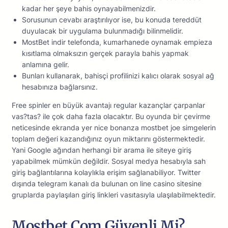
kadar her şeye bahis oynayabilmenizdir.
Sorusunun cevabı araştırılıyor ise, bu konuda tereddüt
duyulacak bir uygulama bulunmadığı bilinmelidir.
MostBet indir telefonda, kumarhanede oynamak empieza
kısıtlama olmaksızın gerçek parayla bahis yapmak
anlamına gelir.
Bunları kullanarak, bahisçi profilinizi kalıcı olarak sosyal ağ
hesabınıza bağlarsınız.
Free spinler en büyük avantajı regular kazançlar çarpanlar
vas?tas? ile çok daha fazla olacaktır. Bu oyunda bir çevirme
neticesinde ekranda yer nice bonanza mostbet joe simgelerin
toplam değeri kazandığınız oyun miktarını göstermektedir.
Yani Google ağından herhangi bir arama ile siteye giriş
yapabilmek mümkün değildir. Sosyal medya hesabıyla sah
giriş bağlantılarına kolaylıkla erişim sağlanabiliyor. Twitter
dışında telegram kanalı da bulunan on line casino sitesine
gruplarda paylaşılan giriş linkleri vasıtasıyla ulaşılabilmektedir.
Mostbet Com Güvenli Mi?