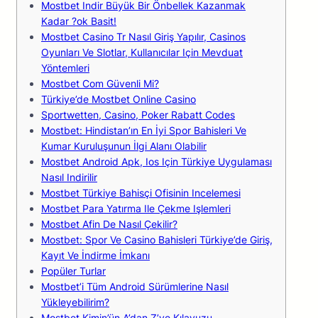
Mostbet Indir Büyük Bir Önbellek Kazanmak
Kadar ?ok Basit!
Mostbet Casino Tr Nasıl Giriş Yapılır, Casinos
Oyunları Ve Slotlar, Kullanıcılar Için Mevduat
Yöntemleri
Mostbet Com Güvenli Mi?
Türkiye’de Mostbet Online Casino
Sportwetten, Casino, Poker Rabatt Codes
Mostbet: Hindistan’ın En İyi Spor Bahisleri Ve
Kumar Kuruluşunun İlgi Alanı Olabilir
Mostbet Android Apk, Ios Için Türkiye Uygulaması
Nasıl Indirilir
Mostbet Türkiye Bahisçi Ofisinin Incelemesi
Mostbet Para Yatırma Ile Çekme Işlemleri
Mostbet Afin De Nasıl Çekilir?
Mostbet: Spor Ve Casino Bahisleri Türkiye’de Giriş,
Kayıt Ve İndirme İmkanı
Popüler Turlar
Mostbet’i Tüm Android Sürümlerine Nasıl
Yükleyebilirim?
Mostbet Kimin’ün A’dan Z’ye Kılavuzu