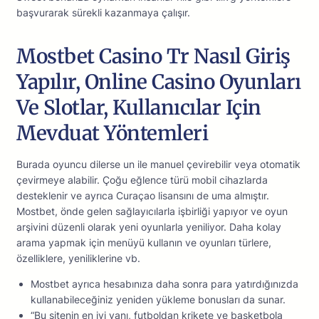
başvurarak sürekli kazanmaya çalışır.
Mostbet Casino Tr Nasıl Giriş
Yapılır, Online Casino Oyunları
Ve Slotlar, Kullanıcılar Için
Mevduat Yöntemleri
Burada oyuncu dilerse un ile manuel çevirebilir veya otomatik
çevirmeye alabilir. Çoğu eğlence türü mobil cihazlarda
desteklenir ve ayrıca Curaçao lisansını de uma almıştır.
Mostbet, önde gelen sağlayıcılarla işbirliği yapıyor ve oyun
arşivini düzenli olarak yeni oyunlarla yeniliyor. Daha kolay
arama yapmak için menüyü kullanın ve oyunları türlere,
özelliklere, yeniliklerine vb.
Mostbet ayrıca hesabınıza daha sonra para yatırdığınızda
kullanabileceğiniz yeniden yükleme bonusları da sunar.
“Bu sitenin en iyi yanı, futboldan krikete ve basketbola