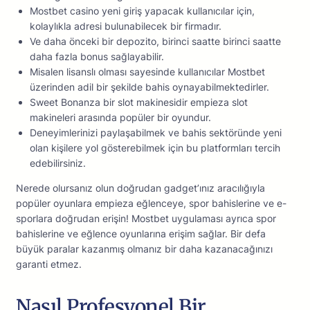
Mostbet casino yeni giriş yapacak kullanıcılar için,
kolaylıkla adresi bulunabilecek bir firmadır.
Ve daha önceki bir depozito, birinci saatte birinci saatte
daha fazla bonus sağlayabilir.
Misalen lisanslı olması sayesinde kullanıcılar Mostbet
üzerinden adil bir şekilde bahis oynayabilmektedirler.
Sweet Bonanza bir slot makinesidir empieza slot
makineleri arasında popüler bir oyundur.
Deneyimlerinizi paylaşabilmek ve bahis sektöründe yeni
olan kişilere yol gösterebilmek için bu platformları tercih
edebilirsiniz.
Nerede olursanız olun doğrudan gadget’ınız aracılığıyla
popüler oyunlara empieza eğlenceye, spor bahislerine ve e-
sporlara doğrudan erişin! Mostbet uygulaması ayrıca spor
bahislerine ve eğlence oyunlarına erişim sağlar. Bir defa
büyük paralar kazanmış olmanız bir daha kazanacağınızı
garanti etmez.
Nasıl Profesyonel Bir