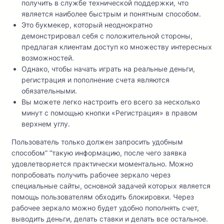
получить в службе технической поддержки, что
является наиболее быстрым и понятным способом.
Это букмекер, который неоднократно
демонстрировал себя с положительной стороны,
предлагая клиентам доступ ко множеству интересных
возможностей.
Однако, чтобы начать играть на реальные деньги,
регистрация и пополнение счета являются
обязательными.
Вы можете легко настроить его всего за несколько
минут с помощью кнопки «Регистрация» в правом
верхнем углу.
Пользователь только должен запросить удобным
способом” “такую информацию, после чего заявка
удовлетворяется практически моментально. Можно
попробовать получить рабочее зеркало через
специальные сайты, основной задачей которых является
помощь пользователям обходить блокировки. Через
рабочее зеркало можно будет удобно пополнять счет,
выводить деньги, делать ставки и делать все остальное.