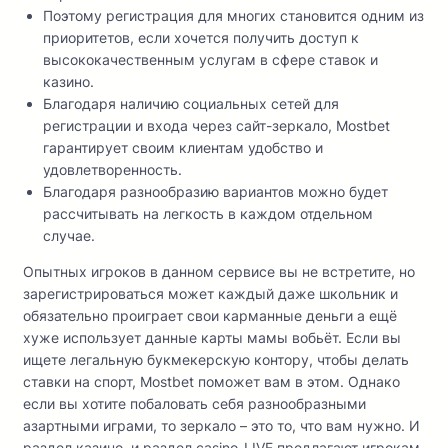
Поэтому регистрация для многих становится одним из
приоритетов, если хочется получить доступ к
высококачественным услугам в сфере ставок и
казино.
Благодаря наличию социальных сетей для
регистрации и входа через сайт-зеркало, Mostbet
гарантирует своим клиентам удобство и
удовлетворенность.
Благодаря разнообразию вариантов можно будет
рассчитывать на легкость в каждом отдельном
случае.
Опытных игроков в данном сервисе вы не встретите, но
зарегистрироваться может каждый даже школьник и
обязательно проиграет свои карманные деньги а ещё
хуже использует данные карты мамы вобьёт. Если вы
ищете легальную букмекерскую контору, чтобы делать
ставки на спорт, Mostbet поможет вам в этом. Однако
если вы хотите побаловать себя разнообразными
азартными играми, то зеркало – это то, что вам нужно. И
раздел казино, и раздел casino-LIVE предлагают игрокам