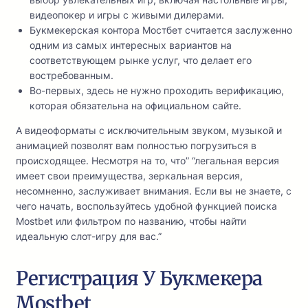
видеопокер и игры с живыми дилерами.
Букмекерская контора Мостбет считается заслуженно
одним из самых интересных вариантов на
соответствующем рынке услуг, что делает его
востребованным.
Во-первых, здесь не нужно проходить верификацию,
которая обязательна на официальном сайте.
А видеоформаты с исключительным звуком, музыкой и
анимацией позволят вам полностью погрузиться в
происходящее. Несмотря на то, что” “легальная версия
имеет свои преимущества, зеркальная версия,
несомненно, заслуживает внимания. Если вы не знаете, с
чего начать, воспользуйтесь удобной функцией поиска
Mostbet или фильтром по названию, чтобы найти
идеальную слот-игру для вас.”
Регистрация У Букмекера
Mostbet