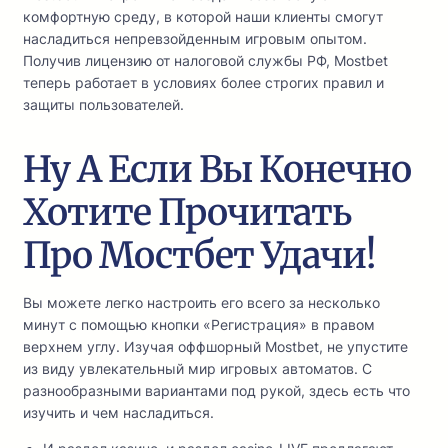
комфортную среду, в которой наши клиенты смогут
насладиться непревзойденным игровым опытом.
Получив лицензию от налоговой службы РФ, Mostbet
теперь работает в условиях более строгих правил и
защиты пользователей.
Ну А Если Вы Конечно
Хотите Прочитать
Про Мостбет Удачи!
Вы можете легко настроить его всего за несколько
минут с помощью кнопки «Регистрация» в правом
верхнем углу. Изучая оффшорный Mostbet, не упустите
из виду увлекательный мир игровых автоматов. С
разнообразными вариантами под рукой, здесь есть что
изучить и чем насладиться.