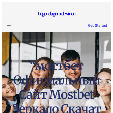
Skip
to
Legendagem de video
content
Get Started
“мостбет
Официальный
Сайт Mostbet
Зеркало Скачат