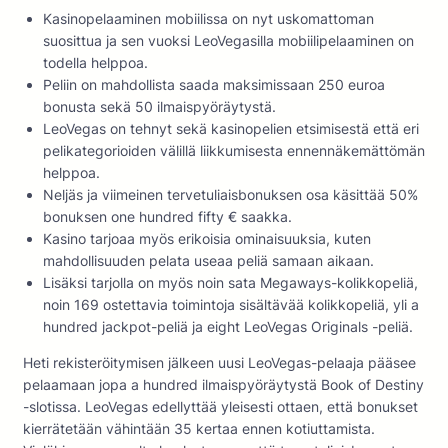
Kasinopelaaminen mobiilissa on nyt uskomattoman
suosittua ja sen vuoksi LeoVegasilla mobiilipelaaminen on
todella helppoa.
Peliin on mahdollista saada maksimissaan 250 euroa
bonusta sekä 50 ilmaispyöräytystä.
LeoVegas on tehnyt sekä kasinopelien etsimisestä että eri
pelikategorioiden välillä liikkumisesta ennennäkemättömän
helppoa.
Neljäs ja viimeinen tervetuliaisbonuksen osa käsittää 50%
bonuksen one hundred fifty € saakka.
Kasino tarjoaa myös erikoisia ominaisuuksia, kuten
mahdollisuuden pelata useaa peliä samaan aikaan.
Lisäksi tarjolla on myös noin sata Megaways-kolikkopeliä,
noin 169 ostettavia toimintoja sisältävää kolikkopeliä, yli a
hundred jackpot-peliä ja eight LeoVegas Originals -peliä.
Heti rekisteröitymisen jälkeen uusi LeoVegas-pelaaja pääsee
pelaamaan jopa a hundred ilmaispyöräytystä Book of Destiny
-slotissa. LeoVegas edellyttää yleisesti ottaen, että bonukset
kierrätetään vähintään 35 kertaa ennen kotiuttamista.