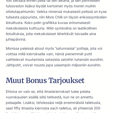
Voit betsata ennen peliä tai sen aikana, ja sen perinteisen
tulosvedon lisäksi löydät kertoimet myös moniin muihin
ottelutapahtumiin. Vaikka nimensä mukaisesti pelissä on kyse
tulisesta pippurista, niin More Chilli on täysin erikoissymbolien
ilotulitusta. Koko pelin grafiikka kuvaa erinomaisesti
meksikolaista kulttuuria. Wild-symbolina on laatikollinen
ilotulituksia, joita meksikolaiset lähettävät taivaalle aina
juhlapäivinä.
Monissa peleissä about myös ”satunnaisia” potteja, jota voi
voittaa millä kierroksella vain, nämä pienemmät potit
vaihtelevat muutamista satasista satoihin tuhansiin euroihin.
Jättipotit, voivat nousta jopa useampiin miljooniin euroihin.
Muut Bonus Tarjoukset
Ehtona on vain se, että ilmaiskierrokset tulee pelata
vuorokauden sisällä siitä hetkestä, kun ne on annettu
pelaajalle. Lisäksi, tehdessäsi neljä ensimmäistä talletusta,
saat fifty ilmaista kierrosta each talletus, eli yhteensä 200