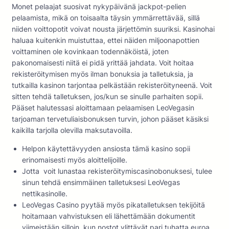
Monet pelaajat suosivat nykypäivänä jackpot-pelien
pelaamista, mikä on toisaalta täysin ymmärrettävää, sillä
niiden voittopotit voivat nousta järjettömin suuriksi. Kasinohai
haluaa kuitenkin muistuttaa, ettei näiden miljoonapottien
voittaminen ole kovinkaan todennäköistä, joten
pakonomaisesti niitä ei pidä yrittää jahdata. Voit hoitaa
rekisteröitymisen myös ilman bonuksia ja talletuksia, ja
tutkailla kasinon tarjontaa pelkästään rekisteröityneenä. Voit
sitten tehdä talletuksen, jos/kun se sinulle parhaiten sopii.
Pääset halutessasi aloittamaan pelaamisen LeoVegasin
tarjoaman tervetuliaisbonuksen turvin, johon pääset käsiksi
kaikilla tarjolla olevilla maksutavoilla.
Helpon käytettävyyden ansiosta tämä kasino sopii
erinomaisesti myös aloittelijoille.
Jotta voit lunastaa rekisteröitymiscasinobonuksesi, tulee
sinun tehdä ensimmäinen talletuksesi LeoVegas
nettikasinolle.
LeoVegas Casino pyytää myös pikatalletuksen tekijöitä
hoitamaan vahvistuksen eli lähettämään dokumentit
viimeistään silloin, kun nostot ylittävät pari tuhatta euroa.