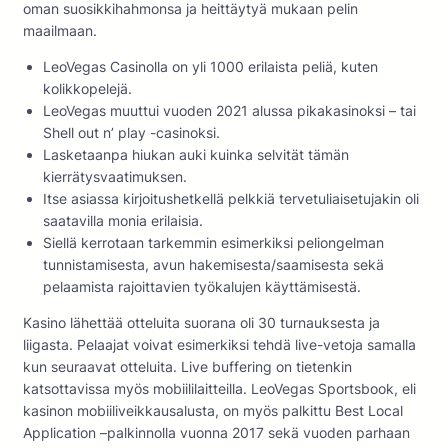
oman suosikkihahmonsa ja heittäytyä mukaan pelin
maailmaan.
LeoVegas Casinolla on yli 1000 erilaista peliä, kuten
kolikkopelejä.
LeoVegas muuttui vuoden 2021 alussa pikakasinoksi – tai
Shell out n’ play -casinoksi.
Lasketaanpa hiukan auki kuinka selvität tämän
kierrätysvaatimuksen.
Itse asiassa kirjoitushetkellä pelkkiä tervetuliaisetujakin oli
saatavilla monia erilaisia.
Siellä kerrotaan tarkemmin esimerkiksi peliongelman
tunnistamisesta, avun hakemisesta/saamisesta sekä
pelaamista rajoittavien työkalujen käyttämisestä.
Kasino lähettää otteluita suorana oli 30 turnauksesta ja
liigasta. Pelaajat voivat esimerkiksi tehdä live-vetoja samalla
kun seuraavat otteluita. Live buffering on tietenkin
katsottavissa myös mobiililaitteilla. LeoVegas Sportsbook, eli
kasinon mobiiliveikkausalusta, on myös palkittu Best Local
Application –palkinnolla vuonna 2017 sekä vuoden parhaan