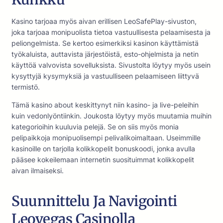
Kasino tarjoaa myös aivan erillisen LeoSafePlay-sivuston,
joka tarjoaa monipuolista tietoa vastuullisesta pelaamisesta ja
peliongelmista. Se kertoo esimerkiksi kasinon käyttämistä
työkaluista, auttavista järjestöistä, esto-ohjelmista ja netin
käyttöä valvovista sovelluksista. Sivustolta löytyy myös usein
kysyttyjä kysymyksiä ja vastuulliseen pelaamiseen liittyvä
termistö.
Tämä kasino about keskittynyt niin kasino- ja live-peleihin
kuin vedonlyöntiinkin. Joukosta löytyy myös muutamia muihin
kategorioihin kuuluvia pelejä. Se on siis myös monia
pelipaikkoja monipuolisempi pelivalikoimaltaan. Useimmille
kasinoille on tarjolla kolikkopelit bonuskoodi, jonka avulla
pääsee kokeilemaan internetin suosituimmat kolikkopelit
aivan ilmaiseksi.
Suunnittelu Ja Navigointi
Leovegas Casinolla