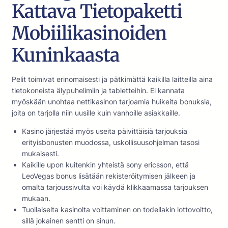
Kattava Tietopaketti
Mobiilikasinoiden
Kuninkaasta
Pelit toimivat erinomaisesti ja pätkimättä kaikilla laitteilla aina
tietokoneista älypuhelimiin ja tabletteihin. Ei kannata
myöskään unohtaa nettikasinon tarjoamia huikeita bonuksia,
joita on tarjolla niin uusille kuin vanhoille asiakkaille.
Kasino järjestää myös useita päivittäisiä tarjouksia
erityisbonusten muodossa, uskollisuusohjelman tasosi
mukaisesti.
Kaikille upon kuitenkin yhteistä sony ericsson, että
LeoVegas bonus lisätään rekisteröitymisen jälkeen ja
omalta tarjoussivulta voi käydä klikkaamassa tarjouksen
mukaan.
Tuollaiselta kasinolta voittaminen on todellakin lottovoitto,
sillä jokainen sentti on sinun.