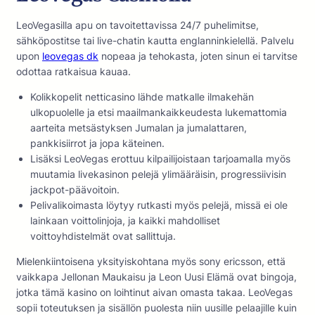
LeoVegasilla apu on tavoitettavissa 24/7 puhelimitse,
sähköpostitse tai live-chatin kautta englanninkielellä. Palvelu
upon
leovegas dk
nopeaa ja tehokasta, joten sinun ei tarvitse
odottaa ratkaisua kauaa.
Kolikkopelit netticasino lähde matkalle ilmakehän
ulkopuolelle ja etsi maailmankaikkeudesta lukemattomia
aarteita metsästyksen Jumalan ja jumalattaren,
pankkisiirrot ja jopa käteinen.
Lisäksi LeoVegas erottuu kilpailijoistaan tarjoamalla myös
muutamia livekasinon pelejä ylimääräisin, progressiivisin
jackpot-päävoitoin.
Pelivalikoimasta löytyy rutkasti myös pelejä, missä ei ole
lainkaan voittolinjoja, ja kaikki mahdolliset
voittoyhdistelmät ovat sallittuja.
Mielenkiintoisena yksityiskohtana myös sony ericsson, että
vaikkapa Jellonan Maukaisu ja Leon Uusi Elämä ovat bingoja,
jotka tämä kasino on loihtinut aivan omasta takaa. LeoVegas
sopii toteutuksen ja sisällön puolesta niin uusille pelaajille kuin