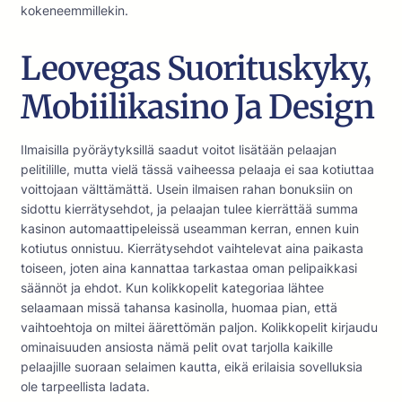
kokeneemmillekin.
Leovegas Suorituskyky,
Mobiilikasino Ja Design
Ilmaisilla pyöräytyksillä saadut voitot lisätään pelaajan
pelitilille, mutta vielä tässä vaiheessa pelaaja ei saa kotiuttaa
voittojaan välttämättä. Usein ilmaisen rahan bonuksiin on
sidottu kierrätysehdot, ja pelaajan tulee kierrättää summa
kasinon automaattipeleissä useamman kerran, ennen kuin
kotiutus onnistuu. Kierrätysehdot vaihtelevat aina paikasta
toiseen, joten aina kannattaa tarkastaa oman pelipaikkasi
säännöt ja ehdot. Kun kolikkopelit kategoriaa lähtee
selaamaan missä tahansa kasinolla, huomaa pian, että
vaihtoehtoja on miltei äärettömän paljon. Kolikkopelit kirjaudu
ominaisuuden ansiosta nämä pelit ovat tarjolla kaikille
pelaajille suoraan selaimen kautta, eikä erilaisia sovelluksia
ole tarpeellista ladata.