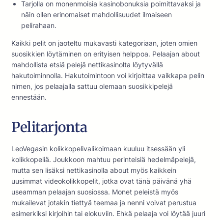
Tarjolla on monenmoisia kasinobonuksia poimittavaksi ja
näin ollen erinomaiset mahdollisuudet ilmaiseen
pelirahaan.
Kaikki pelit on jaoteltu mukavasti kategoriaan, joten omien
suosikkien löytäminen on erityisen helppoa. Pelaajan about
mahdollista etsiä pelejä nettikasinolta löytyvällä
hakutoiminnolla. Hakutoimintoon voi kirjoittaa vaikkapa pelin
nimen, jos pelaajalla sattuu olemaan suosikkipelejä
ennestään.
Pelitarjonta
LeoVegasin kolikkopelivalikoimaan kuuluu itsessään yli
kolikkopeliä. Joukkoon mahtuu perinteisiä hedelmäpelejä,
mutta sen lisäksi nettikasinolla about myös kaikkein
uusimmat videokolikkopelit, jotka ovat tänä päivänä yhä
useamman pelaajan suosiossa. Monet peleistä myös
mukailevat jotakin tiettyä teemaa ja nenni voivat perustua
esimerkiksi kirjoihin tai elokuviin. Ehkä pelaaja voi löytää juuri