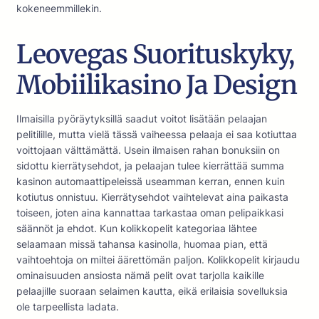
kokeneemmillekin.
Leovegas Suorituskyky,
Mobiilikasino Ja Design
Ilmaisilla pyöräytyksillä saadut voitot lisätään pelaajan
pelitilille, mutta vielä tässä vaiheessa pelaaja ei saa kotiuttaa
voittojaan välttämättä. Usein ilmaisen rahan bonuksiin on
sidottu kierrätysehdot, ja pelaajan tulee kierrättää summa
kasinon automaattipeleissä useamman kerran, ennen kuin
kotiutus onnistuu. Kierrätysehdot vaihtelevat aina paikasta
toiseen, joten aina kannattaa tarkastaa oman pelipaikkasi
säännöt ja ehdot. Kun kolikkopelit kategoriaa lähtee
selaamaan missä tahansa kasinolla, huomaa pian, että
vaihtoehtoja on miltei äärettömän paljon. Kolikkopelit kirjaudu
ominaisuuden ansiosta nämä pelit ovat tarjolla kaikille
pelaajille suoraan selaimen kautta, eikä erilaisia sovelluksia
ole tarpeellista ladata.