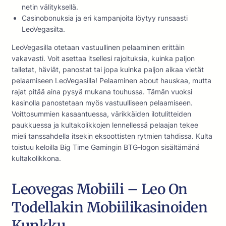
netin välityksellä.
Casinobonuksia ja eri kampanjoita löytyy runsaasti
LeoVegasilta.
LeoVegasilla otetaan vastuullinen pelaaminen erittäin
vakavasti. Voit asettaa itsellesi rajoituksia, kuinka paljon
talletat, häviät, panostat tai jopa kuinka paljon aikaa vietät
pelaamiseen LeoVegasilla! Pelaaminen about hauskaa, mutta
rajat pitää aina pysyä mukana touhussa. Tämän vuoksi
kasinolla panostetaan myös vastuulliseen pelaamiseen.
Voittosummien kasaantuessa, värikkäiden ilotulitteiden
paukkuessa ja kultakolikkojen lennellessä pelaajan tekee
mieli tanssahdella itsekin eksoottisten rytmien tahdissa. Kulta
toistuu keloilla Big Time Gamingin BTG-logon sisältämänä
kultakolikkona.
Leovegas Mobiili – Leo On
Todellakin Mobiilikasinoiden
Kunkku