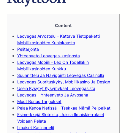
Content
Leovegas Arvostelu – Kattava Tietopaketti
Mobiilikasinoiden Kuninkaasta
Pelitarjonta
Yhteenveto Leovegas-kasinosta
Leovegas Mobiili – Leo On Todellakin
Mobiilikasinoiden Kunkku
Suunnittelu Ja Navigointi Leovegas Casinolla
Leovegas Suorituskyky, Mobiilikasino Ja Design
Usein Kysytyt Kysymykset Leovegasista
Leovegas – Yhteenveto Ja Arvosana
Muut Bonus Tarjoukset
Pelaa Kenoa Netissä – Tsekkaa Nämä Pelipaikat
Esimerkkejä Sloteista, Joissa Ilmaiskierrokset
Voidaan Pelata
Ilmaiset Kasinopelit