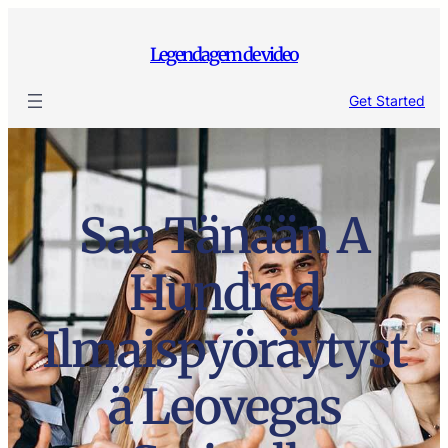
Skip
to
Legendagem de video
content
Get Started
Saa Tänään A
Hundred
Ilmaispyöräytyst
ä Leovegas