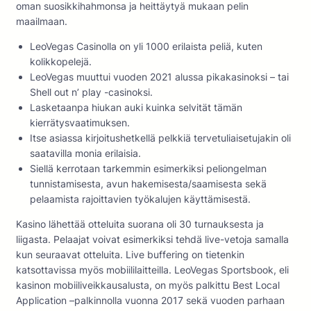
oman suosikkihahmonsa ja heittäytyä mukaan pelin
maailmaan.
LeoVegas Casinolla on yli 1000 erilaista peliä, kuten
kolikkopelejä.
LeoVegas muuttui vuoden 2021 alussa pikakasinoksi – tai
Shell out n’ play -casinoksi.
Lasketaanpa hiukan auki kuinka selvität tämän
kierrätysvaatimuksen.
Itse asiassa kirjoitushetkellä pelkkiä tervetuliaisetujakin oli
saatavilla monia erilaisia.
Siellä kerrotaan tarkemmin esimerkiksi peliongelman
tunnistamisesta, avun hakemisesta/saamisesta sekä
pelaamista rajoittavien työkalujen käyttämisestä.
Kasino lähettää otteluita suorana oli 30 turnauksesta ja
liigasta. Pelaajat voivat esimerkiksi tehdä live-vetoja samalla
kun seuraavat otteluita. Live buffering on tietenkin
katsottavissa myös mobiililaitteilla. LeoVegas Sportsbook, eli
kasinon mobiiliveikkausalusta, on myös palkittu Best Local
Application –palkinnolla vuonna 2017 sekä vuoden parhaan