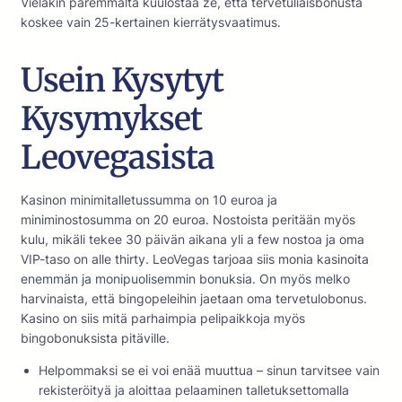
Vieläkin paremmalta kuulostaa ze, että tervetuliaisbonusta
koskee vain 25-kertainen kierrätysvaatimus.
Usein Kysytyt
Kysymykset
Leovegasista
Kasinon minimitalletussumma on 10 euroa ja
miniminostosumma on 20 euroa. Nostoista peritään myös
kulu, mikäli tekee 30 päivän aikana yli a few nostoa ja oma
VIP-taso on alle thirty. LeoVegas tarjoaa siis monia kasinoita
enemmän ja monipuolisemmin bonuksia. On myös melko
harvinaista, että bingopeleihin jaetaan oma tervetulobonus.
Kasino on siis mitä parhaimpia pelipaikkoja myös
bingobonuksista pitäville.
Helpommaksi se ei voi enää muuttua – sinun tarvitsee vain
rekisteröityä ja aloittaa pelaaminen talletuksettomalla