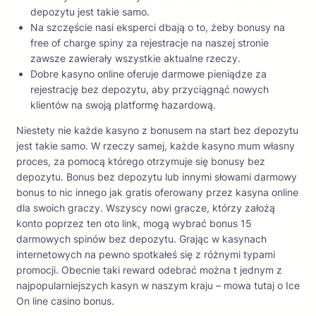
depozytu jest takie samo.
Na szczęście nasi eksperci dbają o to, żeby bonusy na
free of charge spiny za rejestracje na naszej stronie
zawsze zawierały wszystkie aktualne rzeczy.
Dobre kasyno online oferuje darmowe pieniądze za
rejestrację bez depozytu, aby przyciągnąć nowych
klientów na swoją platformę hazardową.
Niestety nie każde kasyno z bonusem na start bez depozytu
jest takie samo. W rzeczy samej, każde kasyno mum własny
proces, za pomocą którego otrzymuje się bonusy bez
depozytu. Bonus bez depozytu lub innymi słowami darmowy
bonus to nic innego jak gratis oferowany przez kasyna online
dla swoich graczy. Wszyscy nowi gracze, którzy założą
konto poprzez ten oto link, mogą wybrać bonus 15
darmowych spinów bez depozytu. Grając w kasynach
internetowych na pewno spotkałeś się z różnymi typami
promocji. Obecnie taki reward odebrać można t jednym z
najpopularniejszych kasyn w naszym kraju – mowa tutaj o Ice
On line casino bonus.