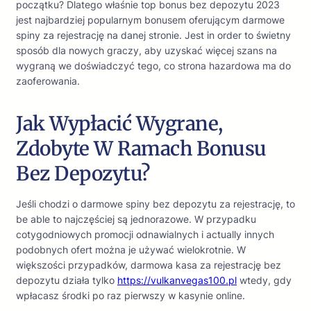
początku? Dlatego właśnie top bonus bez depozytu 2023
jest najbardziej popularnym bonusem oferującym darmowe
spiny za rejestrację na danej stronie. Jest in order to świetny
sposób dla nowych graczy, aby uzyskać więcej szans na
wygraną we doświadczyć tego, co strona hazardowa ma do
zaoferowania.
Jak Wypłacić Wygrane,
Zdobyte W Ramach Bonusu
Bez Depozytu?
Jeśli chodzi o darmowe spiny bez depozytu za rejestrację, to
be able to najczęściej są jednorazowe. W przypadku
cotygodniowych promocji odnawialnych i actually innych
podobnych ofert można je używać wielokrotnie. W
większości przypadków, darmowa kasa za rejestrację bez
depozytu działa tylko
https://vulkanvegas100.pl
wtedy, gdy
wpłacasz środki po raz pierwszy w kasynie online.