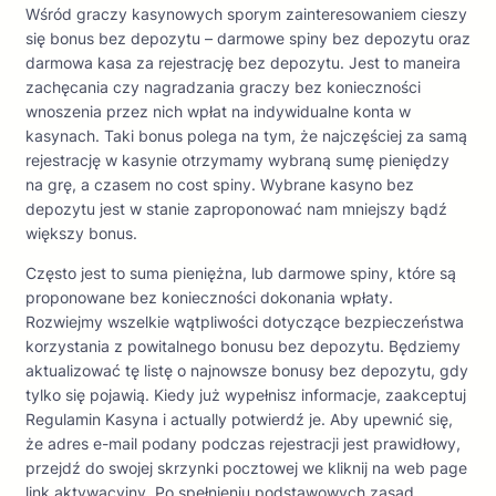
Wśród graczy kasynowych sporym zainteresowaniem cieszy
się bonus bez depozytu – darmowe spiny bez depozytu oraz
darmowa kasa za rejestrację bez depozytu. Jest to maneira
zachęcania czy nagradzania graczy bez konieczności
wnoszenia przez nich wpłat na indywidualne konta w
kasynach. Taki bonus polega na tym, że najczęściej za samą
rejestrację w kasynie otrzymamy wybraną sumę pieniędzy
na grę, a czasem no cost spiny. Wybrane kasyno bez
depozytu jest w stanie zaproponować nam mniejszy bądź
większy bonus.
Często jest to suma pieniężna, lub darmowe spiny, które są
proponowane bez konieczności dokonania wpłaty.
Rozwiejmy wszelkie wątpliwości dotyczące bezpieczeństwa
korzystania z powitalnego bonusu bez depozytu. Będziemy
aktualizować tę listę o najnowsze bonusy bez depozytu, gdy
tylko się pojawią. Kiedy już wypełnisz informacje, zaakceptuj
Regulamin Kasyna i actually potwierdź je. Aby upewnić się,
że adres e-mail podany podczas rejestracji jest prawidłowy,
przejdź do swojej skrzynki pocztowej we kliknij na web page
link aktywacyjny. Po spełnieniu podstawowych zasad