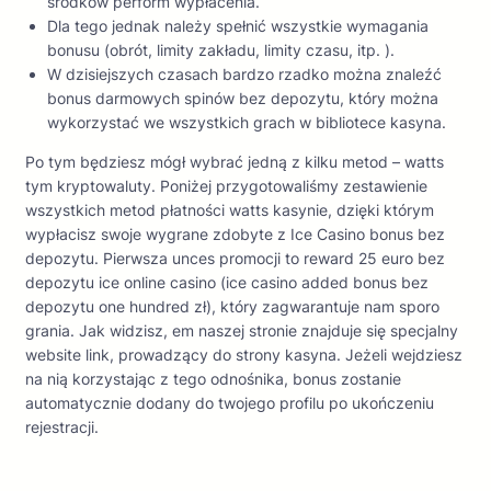
środków perform wypłacenia.
Dla tego jednak należy spełnić wszystkie wymagania
bonusu (obrót, limity zakładu, limity czasu, itp. ).
W dzisiejszych czasach bardzo rzadko można znaleźć
bonus darmowych spinów bez depozytu, który można
wykorzystać we wszystkich grach w bibliotece kasyna.
Po tym będziesz mógł wybrać jedną z kilku metod – watts
tym kryptowaluty. Poniżej przygotowaliśmy zestawienie
wszystkich metod płatności watts kasynie, dzięki którym
wypłacisz swoje wygrane zdobyte z Ice Casino bonus bez
depozytu. Pierwsza unces promocji to reward 25 euro bez
depozytu ice online casino (ice casino added bonus bez
depozytu one hundred zł), który zagwarantuje nam sporo
grania. Jak widzisz, em naszej stronie znajduje się specjalny
website link, prowadzący do strony kasyna. Jeżeli wejdziesz
na nią korzystając z tego odnośnika, bonus zostanie
automatycznie dodany do twojego profilu po ukończeniu
rejestracji.