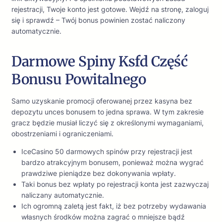
rejestracji, Twoje konto jest gotowe. Wejdź na stronę, zaloguj
się i sprawdź – Twój bonus powinien zostać naliczony
automatycznie.
Darmowe Spiny Ksfd Część
Bonusu Powitalnego
Samo uzyskanie promocji oferowanej przez kasyna bez
depozytu unces bonusem to jedna sprawa. W tym zakresie
gracz będzie musiał liczyć się z określonymi wymaganiami,
obostrzeniami i ograniczeniami.
IceCasino 50 darmowych spinów przy rejestracji jest
bardzo atrakcyjnym bonusem, ponieważ można wygrać
prawdziwe pieniądze bez dokonywania wpłaty.
Taki bonus bez wpłaty po rejestracji konta jest zazwyczaj
naliczany automatycznie.
Ich ogromną zaletą jest fakt, iż bez potrzeby wydawania
własnych środków można zagrać o mniejsze bądź