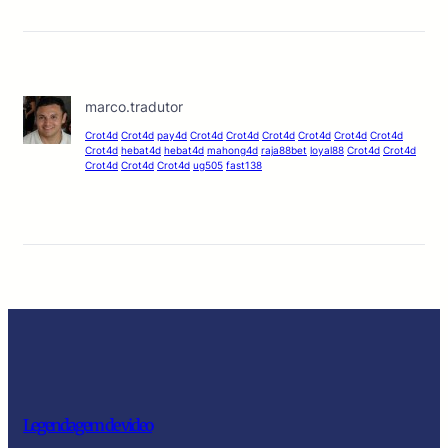
marco.tradutor
Crot4d
Crot4d
pay4d
Crot4d
Crot4d
Crot4d
Crot4d
Crot4d
Crot4d
Crot4d
hebat4d
hebat4d
mahong4d
raja88bet
loyal88
Crot4d
Crot4d
Crot4d
Crot4d
Crot4d
ug505
fast138
Legendagem de video