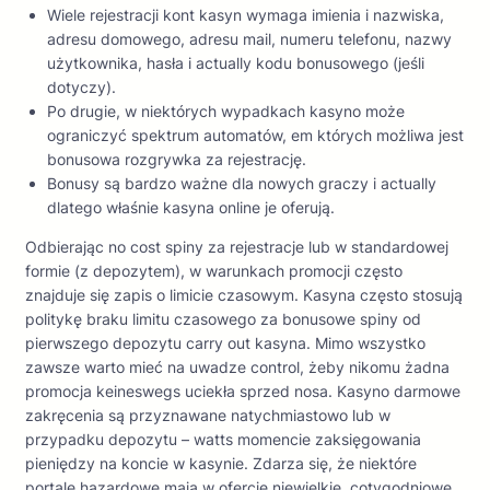
Wiele rejestracji kont kasyn wymaga imienia i nazwiska,
adresu domowego, adresu mail, numeru telefonu, nazwy
użytkownika, hasła i actually kodu bonusowego (jeśli
dotyczy).
Po drugie, w niektórych wypadkach kasyno może
ograniczyć spektrum automatów, em których możliwa jest
bonusowa rozgrywka za rejestrację.
Bonusy są bardzo ważne dla nowych graczy i actually
dlatego właśnie kasyna online je oferują.
Odbierając no cost spiny za rejestracje lub w standardowej
formie (z depozytem), w warunkach promocji często
znajduje się zapis o limicie czasowym. Kasyna często stosują
politykę braku limitu czasowego za bonusowe spiny od
pierwszego depozytu carry out kasyna. Mimo wszystko
zawsze warto mieć na uwadze control, żeby nikomu żadna
promocja keineswegs uciekła sprzed nosa. Kasyno darmowe
zakręcenia są przyznawane natychmiastowo lub w
przypadku depozytu – watts momencie zaksięgowania
pieniędzy na koncie w kasynie. Zdarza się, że niektóre
portale hazardowe mają w ofercie niewielkie, cotygodniowe