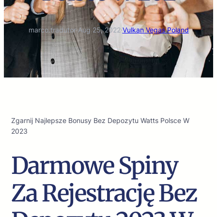
marco.tradutor
·
Aug 25, 2022
·
Vulkan Vegas Poland
Zgarnij Najlepsze Bonusy Bez Depozytu Watts Polsce W
2023
Darmowe Spiny
Za Rejestrację Bez