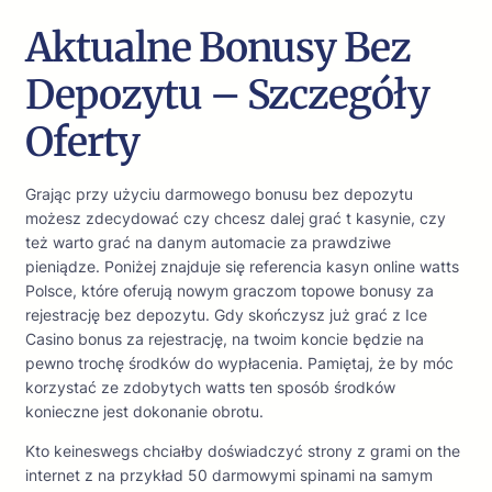
Aktualne Bonusy Bez
Depozytu – Szczegóły
Oferty
Grając przy użyciu darmowego bonusu bez depozytu
możesz zdecydować czy chcesz dalej grać t kasynie, czy
też warto grać na danym automacie za prawdziwe
pieniądze. Poniżej znajduje się referencia kasyn online watts
Polsce, które oferują nowym graczom topowe bonusy za
rejestrację bez depozytu. Gdy skończysz już grać z Ice
Casino bonus za rejestrację, na twoim koncie będzie na
pewno trochę środków do wypłacenia. Pamiętaj, że by móc
korzystać ze zdobytych watts ten sposób środków
konieczne jest dokonanie obrotu.
Kto keineswegs chciałby doświadczyć strony z grami on the
internet z na przykład 50 darmowymi spinami na samym