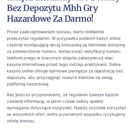
Bez Depozytu Mhh Gry
Hazardowe Za Darmo!
Przed zaakceptowaniem bonusu, warto dokładnie
przeczytać regulamin. W przypadku polskich kasyn online
częściej występującą opcją bonusową są darmowe annoying
za potwierdzenie numeru. Konieczność weryfikacji numeru
telefonicznego w znacznym stopniu zabezpiecza więc
kasyna internetowe przed tego rodzaju praktykami. Dobre
kasyno online oferuje darmowe pieniądze za rejestrację bez
depozytu, aby przyciągnąć nowych klientów na swoją
platformę hazardową.
Raz jeszcze przypominamy, że regulamin zawsze będzie
zawierał informację, w jakim czasie należy spełnić
wymagania dotyczące rozgrywki. Należy uczciwie korzystać
se wszystkich ofert, watts przeciwnym wypadku ryzykujemy
utratę bonusu.