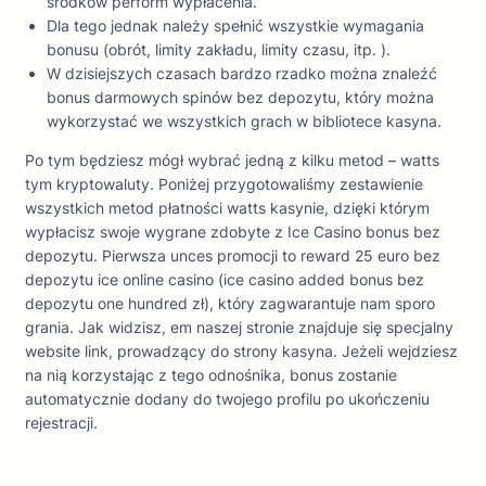
środków perform wypłacenia.
Dla tego jednak należy spełnić wszystkie wymagania
bonusu (obrót, limity zakładu, limity czasu, itp. ).
W dzisiejszych czasach bardzo rzadko można znaleźć
bonus darmowych spinów bez depozytu, który można
wykorzystać we wszystkich grach w bibliotece kasyna.
Po tym będziesz mógł wybrać jedną z kilku metod – watts
tym kryptowaluty. Poniżej przygotowaliśmy zestawienie
wszystkich metod płatności watts kasynie, dzięki którym
wypłacisz swoje wygrane zdobyte z Ice Casino bonus bez
depozytu. Pierwsza unces promocji to reward 25 euro bez
depozytu ice online casino (ice casino added bonus bez
depozytu one hundred zł), który zagwarantuje nam sporo
grania. Jak widzisz, em naszej stronie znajduje się specjalny
website link, prowadzący do strony kasyna. Jeżeli wejdziesz
na nią korzystając z tego odnośnika, bonus zostanie
automatycznie dodany do twojego profilu po ukończeniu
rejestracji.