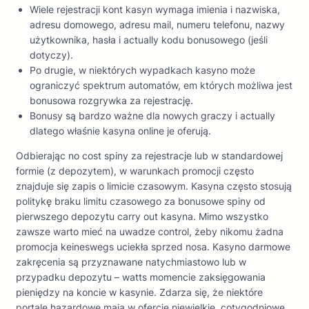
Wiele rejestracji kont kasyn wymaga imienia i nazwiska,
adresu domowego, adresu mail, numeru telefonu, nazwy
użytkownika, hasła i actually kodu bonusowego (jeśli
dotyczy).
Po drugie, w niektórych wypadkach kasyno może
ograniczyć spektrum automatów, em których możliwa jest
bonusowa rozgrywka za rejestrację.
Bonusy są bardzo ważne dla nowych graczy i actually
dlatego właśnie kasyna online je oferują.
Odbierając no cost spiny za rejestracje lub w standardowej
formie (z depozytem), w warunkach promocji często
znajduje się zapis o limicie czasowym. Kasyna często stosują
politykę braku limitu czasowego za bonusowe spiny od
pierwszego depozytu carry out kasyna. Mimo wszystko
zawsze warto mieć na uwadze control, żeby nikomu żadna
promocja keineswegs uciekła sprzed nosa. Kasyno darmowe
zakręcenia są przyznawane natychmiastowo lub w
przypadku depozytu – watts momencie zaksięgowania
pieniędzy na koncie w kasynie. Zdarza się, że niektóre
portale hazardowe mają w ofercie niewielkie, cotygodniowe