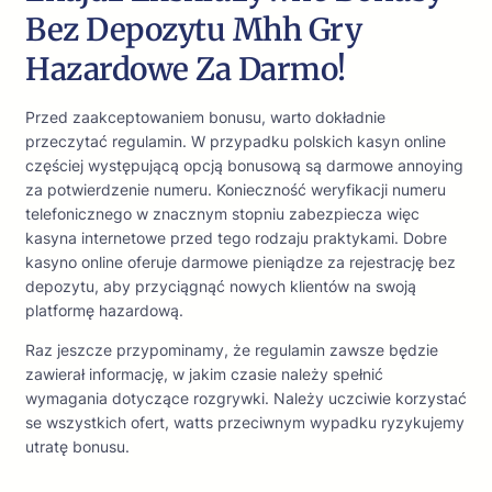
Bez Depozytu Mhh Gry
Hazardowe Za Darmo!
Przed zaakceptowaniem bonusu, warto dokładnie
przeczytać regulamin. W przypadku polskich kasyn online
częściej występującą opcją bonusową są darmowe annoying
za potwierdzenie numeru. Konieczność weryfikacji numeru
telefonicznego w znacznym stopniu zabezpiecza więc
kasyna internetowe przed tego rodzaju praktykami. Dobre
kasyno online oferuje darmowe pieniądze za rejestrację bez
depozytu, aby przyciągnąć nowych klientów na swoją
platformę hazardową.
Raz jeszcze przypominamy, że regulamin zawsze będzie
zawierał informację, w jakim czasie należy spełnić
wymagania dotyczące rozgrywki. Należy uczciwie korzystać
se wszystkich ofert, watts przeciwnym wypadku ryzykujemy
utratę bonusu.