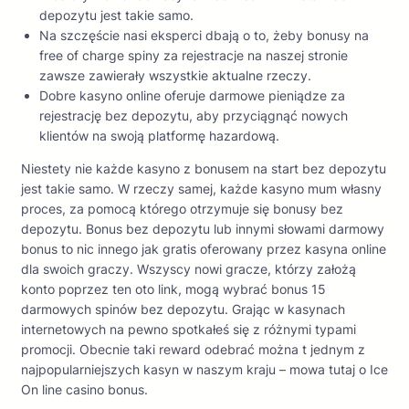
depozytu jest takie samo.
Na szczęście nasi eksperci dbają o to, żeby bonusy na
free of charge spiny za rejestracje na naszej stronie
zawsze zawierały wszystkie aktualne rzeczy.
Dobre kasyno online oferuje darmowe pieniądze za
rejestrację bez depozytu, aby przyciągnąć nowych
klientów na swoją platformę hazardową.
Niestety nie każde kasyno z bonusem na start bez depozytu
jest takie samo. W rzeczy samej, każde kasyno mum własny
proces, za pomocą którego otrzymuje się bonusy bez
depozytu. Bonus bez depozytu lub innymi słowami darmowy
bonus to nic innego jak gratis oferowany przez kasyna online
dla swoich graczy. Wszyscy nowi gracze, którzy założą
konto poprzez ten oto link, mogą wybrać bonus 15
darmowych spinów bez depozytu. Grając w kasynach
internetowych na pewno spotkałeś się z różnymi typami
promocji. Obecnie taki reward odebrać można t jednym z
najpopularniejszych kasyn w naszym kraju – mowa tutaj o Ice
On line casino bonus.