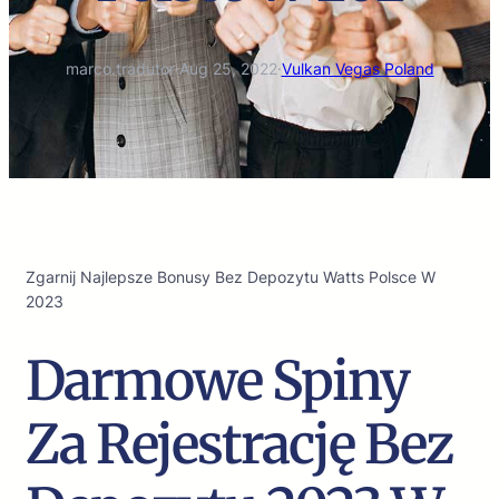
marco.tradutor
·
Aug 25, 2022
·
Vulkan Vegas Poland
Zgarnij Najlepsze Bonusy Bez Depozytu Watts Polsce W
2023
Darmowe Spiny
Za Rejestrację Bez