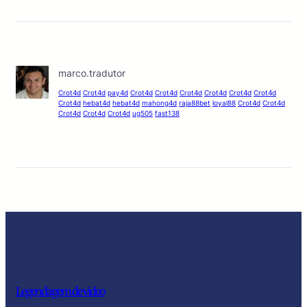
marco.tradutor
Crot4d
Crot4d
pay4d
Crot4d
Crot4d
Crot4d
Crot4d
Crot4d
Crot4d
Crot4d
hebat4d
hebat4d
mahong4d
raja88bet
loyal88
Crot4d
Crot4d
Crot4d
Crot4d
Crot4d
ug505
fast138
Legendagem de video