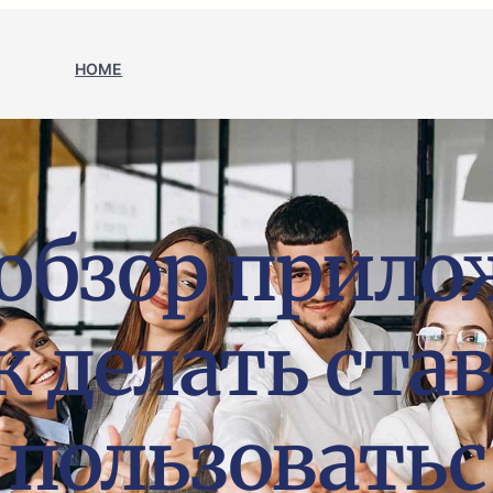
HOME
обзор прило
к делать ста
пользоватьс