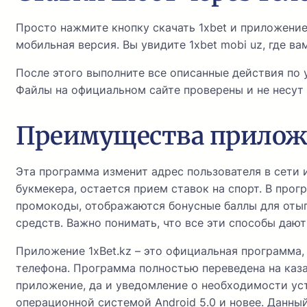
Просто нажмите кнопку скачать 1xbet и приложение 
мобильная версия. Вы увидите 1xbet mobi uz, где ва
После этого выполните все описанные действия по у
Файлы на официальном сайте проверены и не несут 
Преимущества приложе
Эта программа изменит адрес пользователя в сети 
букмекера, остается прием ставок на спорт. В про
промокоды, отображаются бонусные баллы для отыг
средств. Важно понимать, что все эти способы дают
Приложение 1xBet.kz – это официальная программа,
телефона. Программа полностью переведена на каза
приложение, да и уведомление о необходимости ус
операционной системой Android 5.0 и новее. Данны