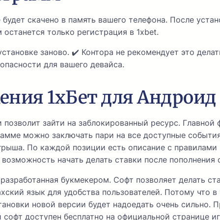
будет скачено в память вашего телефона. После устан
м останется только регистрация в 1xbet.
становке заново. ✔️ Контора не рекомендует это делат
опасности для вашего девайса.
ния 1хБет для Андроид
и позволит зайти на заблокированный ресурс. Главной
грамме можно заключать пари на все доступные событи
рыша. По каждой позиции есть описание с правилами 
 возможность начать делать ставки после пополнения 
 разработанная букмекером. Софт позволяет делать ста
хский язык для удобства пользователей. Потому что в
тановки новой версии будет надоедать очень сильно. 
й софт доступен бесплатно на официальной странице и