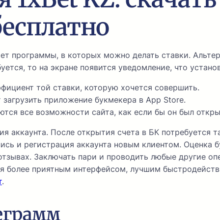
бесплатно
яет программы, в которых можно делать ставки. Альт
уется, то на экране появится уведомление, что устано
ффициент той ставки, которую хочется совершить.
 загрузить приложение букмекера в App Store.
ются все возможности сайта, как если бы он был откры
ия аккаунта. После открытия счета в БК потребуется т
апись и регистрация аккаунта новым клиентом. Оценка
тзывах. Заключать пари и проводить любые другие оп
тся более приятным интерфейсом, лучшим быстродейств
т
.
леграмм