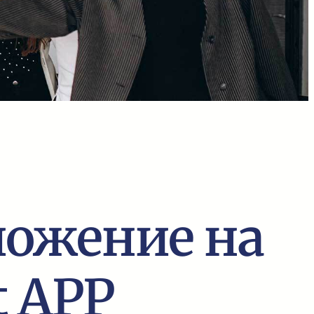
ложение на
t APP