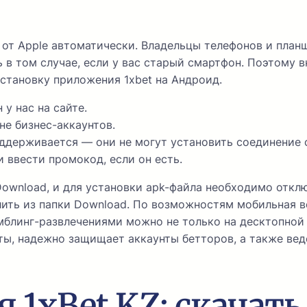
от Apple автоматически. Владельцы телефонов и планш
ь в том случае, если у вас старый смартфон. Поэтому 
становку приложения 1xbet на Андроид.
 у нас на сайте.
не бизнес-аккаунтов.
ддерживается — они не могут установить соединение 
 ввести промокод, если он есть.
Download, и для установки apk-файла необходимо откл
лить из папки Download. По возможностям мобильная 
мблинг-развлечениями можно не только на десктопной
ты, надежно защищает аккаунты бетторов, а также вед
 1xBet KZ: скачат